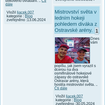
dílkového ovládání. ..
Čti
dále
Mistrovství světa v
Vložil
Ijacek.007
kategorie :
Blog
ledním hokeji
zveřejněno :13.06.2024
pohledem diváka z
Ostravské arény.
1
Dnes
vám
popíšu, jak jsem vyrazil s
dcerou na dva
osmifinálové hokejové
zápasy do ostravské
Ostravar arény, která
hostila mistrovství světa. ..
Čti dále
Vložil
Ijacek.007
kategorie :
Blog
zveřejněno :30.05.2024