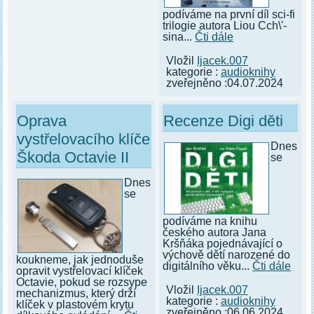
podíváme na první díl sci-fi
trilogie autora Liou Cch\'-
sina...
Čti dále
Vložil
Ijacek.007
kategorie :
audioknihy
zveřejněno :04.07.2024
Oprava
Recenze Digi děti
vystřelovacího klíče
Dnes
Škoda Octavie II
se
Dnes
se
podíváme na knihu
českého autora Jana
Kršňáka pojednávající o
výchově dětí narozené do
koukneme, jak jednoduše
digitálního věku...
Čti dále
opravit vystřelovací klíček
Octavie, pokud se rozsype
Vložil
Ijacek.007
mechanizmus, který drží
kategorie :
audioknihy
klíček v plastovém krytu
zveřejněno :06.06.2024