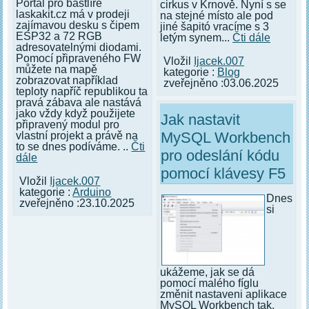
Portál pro bastlíře
cirkus v Krnově. Nyní s se
laskakit.cz má v prodeji
na stejné místo ale pod
zajímavou desku s čipem
jiné šapitó vracíme s 3
ESP32 a 72 RGB
letým synem...
Čti dále
adresovatelnými diodami.
Pomocí připraveného FW
Vložil
Ijacek.007
můžete na mapě
kategorie :
Blog
zobrazovat například
zveřejněno :03.06.2025
teploty napříč republikou ta
pravá zábava ale nastává
jako vždy když použijete
Jak nastavit
připravený modul pro
MySQL Workbench
vlastní projekt a právě na
to se dnes podíváme. ..
Čti
pro odeslání kódu
dále
pomocí klávesy F5
Vložil
Ijacek.007
kategorie :
Arduino
Dnes
zveřejněno :23.10.2025
si
ukážeme, jak se dá
pomocí malého fíglu
změnit nastaveni aplikace
MySQL Workbench tak,