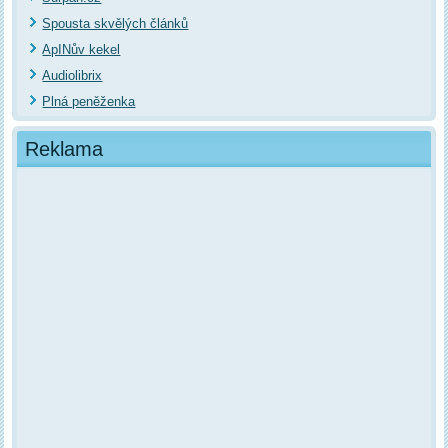
Spousta skvělých článků
ApINův kekel
Audiolibrix
Plná peněženka
Reklama