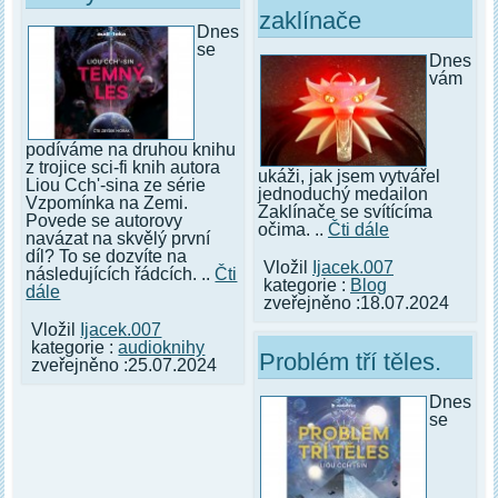
zaklínače
Dnes
se
Dnes
vám
podíváme na druhou knihu
z trojice sci-fi knih autora
ukáži, jak jsem vytvářel
Liou Cch'-sina ze série
jednoduchý medailon
Vzpomínka na Zemi.
Zaklínače se svítícíma
Povede se autorovy
očima. ..
Čti dále
navázat na skvělý první
díl? To se dozvíte na
Vložil
Ijacek.007
následujících řádcích. ..
Čti
kategorie :
Blog
dále
zveřejněno :18.07.2024
Vložil
Ijacek.007
kategorie :
audioknihy
Problém tří těles.
zveřejněno :25.07.2024
Dnes
se