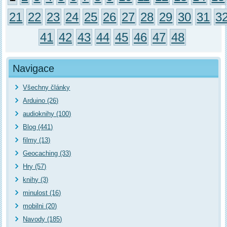
21
22
23
24
25
26
27
28
29
30
31
3
41
42
43
44
45
46
47
48
Navigace
Všechny články
Arduino (26)
audioknihy (100)
Blog (441)
filmy (13)
Geocaching (33)
Hry (57)
knihy (3)
minulost (16)
mobilni (20)
Navody (185)