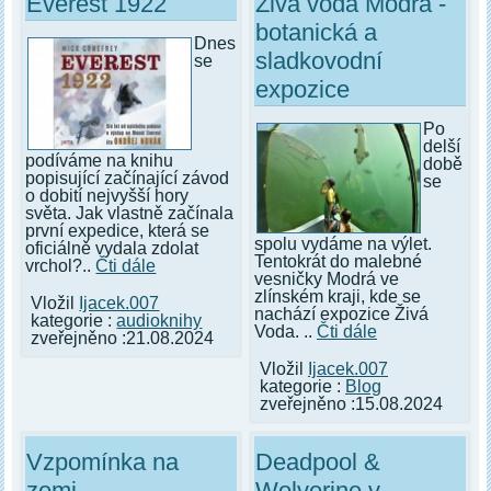
Everest 1922
Živá voda Modrá -
botanická a
Dnes
sladkovodní
se
expozice
Po
delší
podíváme na knihu
době
popisující začínající závod
se
o dobití nejvyšší hory
světa. Jak vlastně začínala
první expedice, která se
spolu vydáme na výlet.
oficiálně vydala zdolat
Tentokrát do malebné
vrchol?..
Čti dále
vesničky Modrá ve
zlínském kraji, kde se
Vložil
Ijacek.007
nachází expozice Živá
kategorie :
audioknihy
Voda. ..
Čti dále
zveřejněno :21.08.2024
Vložil
Ijacek.007
kategorie :
Blog
zveřejněno :15.08.2024
Vzpomínka na
Deadpool &
zemi
Wolverine v