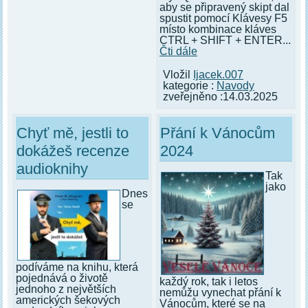
aby se připravený skipt dal
spustit pomocí Klávesy F5
místo kombinace kláves
CTRL + SHIFT + ENTER...
Čti dále
Vložil
Ijacek.007
kategorie :
Navody
zveřejněno :14.03.2025
Chyť mě, jestli to
Přání k Vánocům
dokážeš recenze
2024
audioknihy
Tak
jako
Dnes
se
podíváme na knihu, která
pojednává o životě
každý rok, tak i letos
jednoho z největších
nemůžu vynechat přání k
amerických šekových
Vánocům, které se na