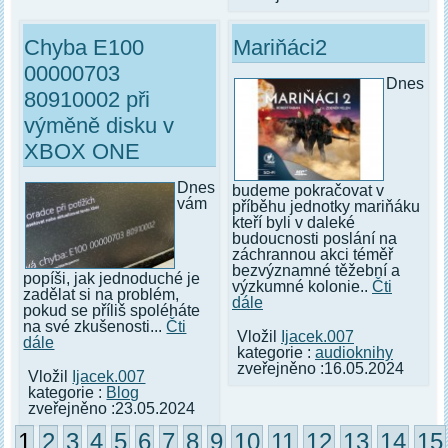
Chyba E100
Mariňáci2
00000703
Dnes
80910002 při
výměně disku v
XBOX ONE
Dnes
budeme pokračovat v
vám
příběhu jednotky mariňáku
kteří byli v daleké
budoucnosti poslání na
záchrannou akci téměř
bezvýznamné těžební a
popíši, jak jednoduché je
výzkumné kolonie..
Čti
zadělat si na problém,
dále
pokud se příliš spoléháte
na své zkušenosti...
Čti
Vložil
Ijacek.007
dále
kategorie :
audioknihy
zveřejněno :16.05.2024
Vložil
Ijacek.007
kategorie :
Blog
zveřejněno :23.05.2024
1
2
3
4
5
6
7
8
9
10
11
12
13
14
15