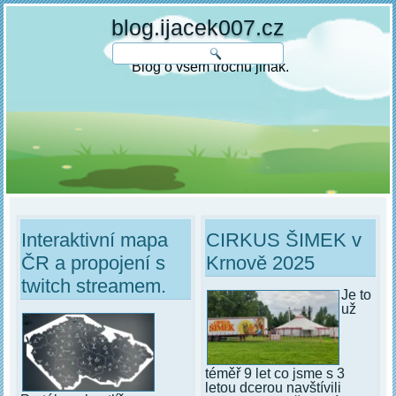
blog.ijacek007.cz
Blog o všem trochu jinak.
Interaktivní mapa
CIRKUS ŠIMEK v
ČR a propojení s
Krnově 2025
twitch streamem.
Je to
už
téměř 9 let co jsme s 3
letou dcerou navštívili