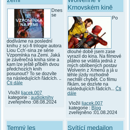
Krnovském kině
Dnes
se
Po
dodíváme na poslední
knihu z sci-fi trilogie autora
Liou Cch'-sina ze série
dlouhé době jsem zase
Vzpomínka na Zemi. Jaká
vyrazil do kina. Na filmové
je závěrečná kniha sírie a
plátno se vrátila jedná z
kam lze ještě příběh dvou
mých oblíbených postav
předchozích knih
Wolverin z Xmenů a já u
posunout? To se dozvíte
téhle jízdy rozhodně
na následujících řádcích. ..
nechtěl chybět. Co filmu
Čti dále
říkám, se dozívte na
následujících řádcích...
Čti
Vložil
Ijacek.007
dále
kategorie :
audioknihy
zveřejněno :08.08.2024
Vložil
Ijacek.007
kategorie :
Blog
zveřejněno :01.08.2024
Temný les
Svítící medailon