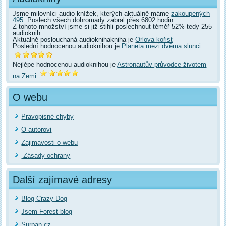
Jsme milovníci audio knížek, kterých aktuálně máme
zakoupených
495
. Poslech všech dohromady zabral přes 6802 hodin.
Z tohoto množství jsme si již stihli poslechnout téměř 52% tedy 255
audioknih.
Aktuálně poslouchaná audioknihakniha je
Orlova kořist
Poslední hodnocenou audioknihou je
Planeta mezi dvěma slunci
.
Nejlépe hodnocenou audioknihou je
Astronautův průvodce životem
na Zemi
.
O webu
Pravopisné chyby
O autorovi
Zajimavosti o webu
Zásady ochrany
Další zajímavé adresy
Blog Crazy Dog
Jsem Forest blog
Surpan.cz