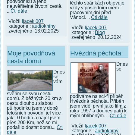
podvodníku a jeho
těchto stránkách objevuje
neuvěřitelné životní cestě.
vždy v posledním mém
..
Čti dále
pracovním dni před
Vánoci. ..
Čti dále
Vložil
Ijacek.007
kategorie :
audioknihy
Vložil
Ijacek.007
zveřejněno :13.02.2025
kategorie :
Blog
zveřejněno :20.12.2024
Moje povodňová
Hvězdná pěchota
cesta domu
Dnes
se
Dnes
se
vám
svěřím se svou cestu
podíváme na sci-fi příběh
domů. Z běžných 20 km a
Hvězdná pěchota. Příběh
cestu dlouhou slabou
jsem viděl první jako film z
půlhodinku jsem v době
roku 1997 a dodnes patří k
letošních povodní jel více
mým oblíbeným. ..
Čti dále
jak 10 hodin a najel jsem
přes 200 Km, než se mi
Vložil
Ijacek.007
podařilo dostat domů...
Čti
kategorie :
audioknihy
dále