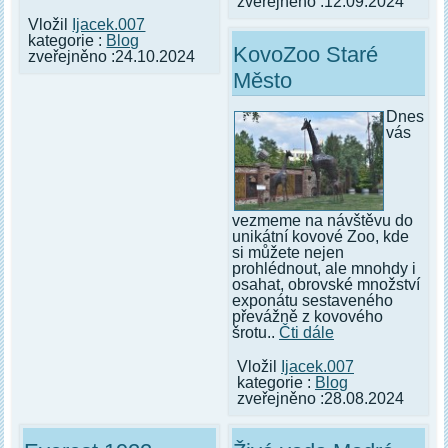
zveřejněno :12.09.2024
Vložil
Ijacek.007
kategorie :
Blog
KovoZoo Staré
zveřejněno :24.10.2024
Město
Dnes
vás
vezmeme na návštěvu do
unikátní kovové Zoo, kde
si můžete nejen
prohlédnout, ale mnohdy i
osahat, obrovské množství
exponátu sestaveného
převážně z kovového
šrotu..
Čti dále
Vložil
Ijacek.007
kategorie :
Blog
zveřejněno :28.08.2024