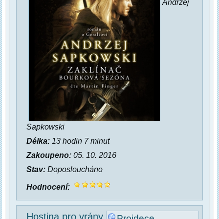
Andrzej
Sapkowski
Délka:
13 hodin 7 minut
Zakoupeno:
05. 10. 2016
Stav:
Doposloucháno
Hodnocení:
Hostina pro vrány
Projdece