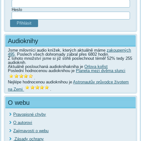
Heslo
Audioknihy
Jsme milovníci audio knížek, kterých aktuálně máme
zakoupených
495
. Poslech všech dohromady zabral přes 6802 hodin.
Z tohoto množství jsme si již stihli poslechnout téměř 52% tedy 255
audioknih.
Aktuálně poslouchaná audioknihakniha je
Orlova kořist
Poslední hodnocenou audioknihou je
Planeta mezi dvěma slunci
.
Nejlépe hodnocenou audioknihou je
Astronautův průvodce životem
na Zemi
.
O webu
Pravopisné chyby
O autorovi
Zajimavosti o webu
Zásady ochrany