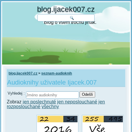
blog.ijacek007.cz
Blog o všem trochu jinak.
blog.ijacek007.cz
>
seznam-audioknih
Audioknihy uživatele Ijacek.007
Vyhledej :
Zobraz
jen poslechnuté
jen neposlouchané
jen
rozposlouchané
všechny