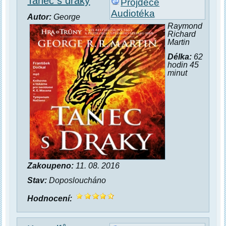
Tanec s draky
Projdece
Audiotéka
Autor:
George
Raymond
Richard
Martin
Délka:
62
hodin 45
minut
Zakoupeno:
11. 08. 2016
Stav:
Doposloucháno
Hodnocení: