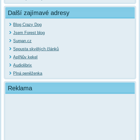
Další zajímavé adresy
Blog Crazy Dog
Jsem Forest blog
Surpan.cz
Spousta skvělých článků
ApINův kekel
Audiolibrix
Plná peněženka
Reklama