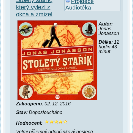
Projdece
který vylezl z
Audiotéka
okna a zmizel
Autor:
Jonas
Jonasson
Délka:
12
hodin 43
minut
Zakoupeno:
02. 12. 2016
Stav:
Doposloucháno
Hodnocení:
Velmi příjemný odpočinkový poslech.