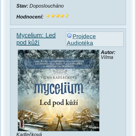
Stav:
Doposloucháno
Hodnocení:
Mycelium: Led
Projdece
pod kůží
Audiotéka
Autor:
Vilma
Kadlečková