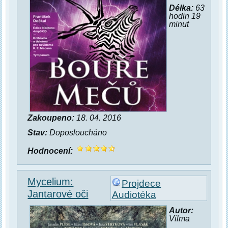
Délka:
63
hodin 19
minut
Zakoupeno:
18. 04. 2016
Stav:
Doposloucháno
Hodnocení:
Mycelium:
Projdece
Jantarové oči
Audiotéka
Autor:
Vilma