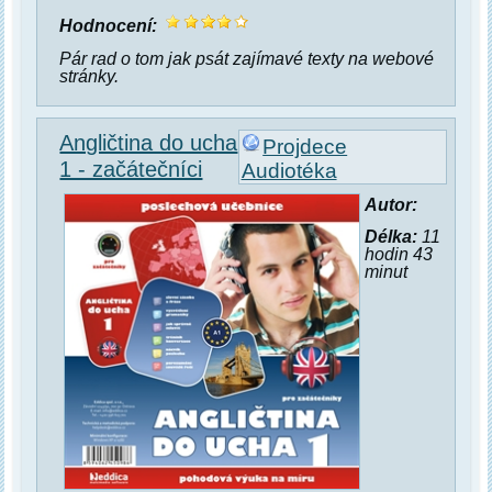
Hodnocení:
Pár rad o tom jak psát zajímavé texty na webové
stránky.
Angličtina do ucha
Projdece
1 - začátečníci
Audiotéka
Autor:
Délka:
11
hodin 43
minut