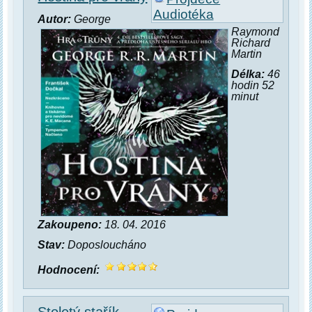
Audiotéka
Autor:
George
Raymond
Richard
Martin
Délka:
46
hodin 52
minut
Zakoupeno:
18. 04. 2016
Stav:
Doposloucháno
Hodnocení:
Stoletý stařík,