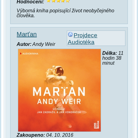
Hodnocení:
Výborná kniha popisující život neobyčejného
člověka.
Marťan
Projdece
Audiotéka
Autor:
Andy Weir
Délka:
11
hodin 38
minut
Zakoupeno:
04. 10. 2016