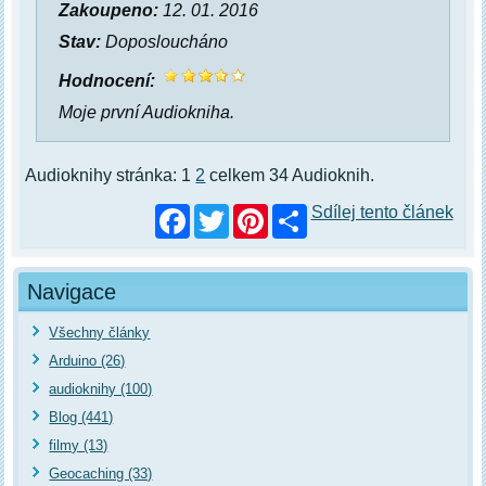
Zakoupeno:
12. 01. 2016
Stav:
Doposloucháno
Hodnocení:
Moje první Audiokniha.
Audioknihy stránka: 1
2
celkem 34 Audioknih.
Facebook
Twitter
Pinterest
Sdílej tento článek
Navigace
Všechny články
Arduino (26)
audioknihy (100)
Blog (441)
filmy (13)
Geocaching (33)