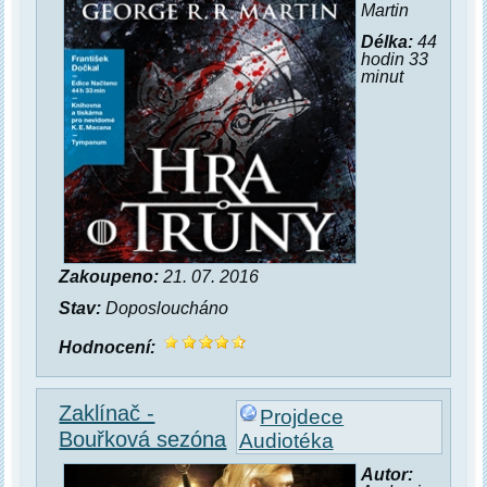
Martin
Délka:
44
hodin 33
minut
Zakoupeno:
21. 07. 2016
Stav:
Doposloucháno
Hodnocení:
Zaklínač -
Projdece
Bouřková sezóna
Audiotéka
Autor: