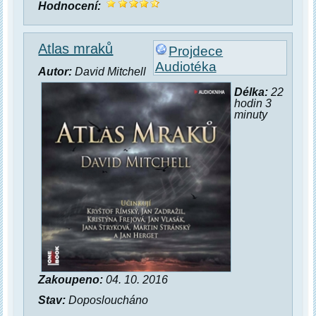
Hodnocení:
Atlas mraků
Projdece
Audiotéka
Autor:
David Mitchell
Délka:
22
hodin 3
minuty
Zakoupeno:
04. 10. 2016
Stav:
Doposloucháno