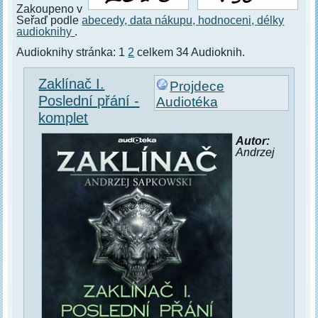
Zakoupeno v
Seřaď podle
abecedy,
data nákupu,
hodnoceni,
délky
audioknihy
.
Audioknihy stránka: 1
2
celkem 34 Audioknih.
Zaklínač I.
Projdece
Poslední přání -
Audiotéka
komplet
Autor:
Andrzej