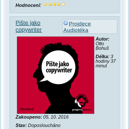
Hodnocení:
Pište jako
Projdece
copywriter
Audiotéka
Autor:
Otto
Bohuš
Délka:
3
hodiny 37
minut
Zakoupeno:
05. 10. 2016
Stav:
Doposloucháno