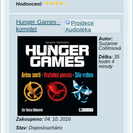
Hodnocení:
Hunger Games -
Projdece
komplet
Audiotéka
Autor:
Suzanne
Collinsová
Délka:
35
hodin 4
minuty
Zakoupeno:
04. 10. 2016
Stav:
Doposloucháno