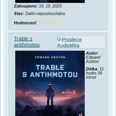
Zakoupeno:
16. 10. 2025
Stav:
Zatím neposloucháno
Hodnocení:
Trable s
Projdece
antihmotou
Audiotéka
Autor:
Edward
Ashton
Délka:
11
hodin 39
minut