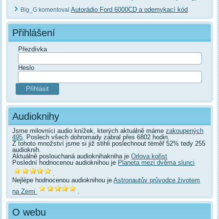
Autorádio Ford 6000CD a odemykací kód
Big_G komentoval
Přihlášení
Přezdívka
Heslo
Audioknihy
Jsme milovníci audio knížek, kterých aktuálně máme
zakoupených
495
. Poslech všech dohromady zabral přes 6802 hodin.
Z tohoto množství jsme si již stihli poslechnout téměř 52% tedy 255
audioknih.
Aktuálně poslouchaná audioknihakniha je
Orlova kořist
Poslední hodnocenou audioknihou je
Planeta mezi dvěma slunci
.
Nejlépe hodnocenou audioknihou je
Astronautův průvodce životem
na Zemi
.
O webu