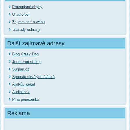
Pravopisné chyby
O autorovi
Zajimavosti o webu
Zásady ochrany
Další zajímavé adresy
Blog Crazy Dog
Jsem Forest blog
Surpan.cz
Spousta skvělých článků
ApINův kekel
Audiolibrix
Plná peněženka
Reklama