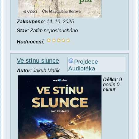
Zakoupeno:
14. 10. 2025
Stav:
Zatím neposloucháno
Hodnocení:
Ve stínu slunce
Projdece
Audiotéka
Autor:
Jakub Mařík
Délka:
9
hodin 0
minut