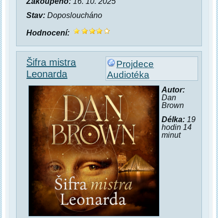
Zakoupeno:
16. 10. 2025
Stav:
Doposloucháno
Hodnocení:
Šifra mistra
Projdece
Leonarda
Audiotéka
Autor:
Dan
Brown
Délka:
19
hodin 14
minut