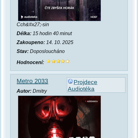
Cch&#x27;-sin
Délka:
15 hodin 40 minut
Zakoupeno:
14. 10. 2025
Stav:
Doposloucháno
Hodnocení:
Metro 2033
Projdece
Audiotéka
Autor:
Dmitry