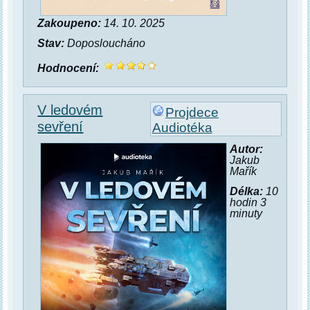
Zakoupeno:
14. 10. 2025
Stav:
Doposloucháno
Hodnocení:
V ledovém
Projdece
sevření
Audiotéka
Autor:
Jakub
Mařík
Délka:
10
hodin 3
minuty