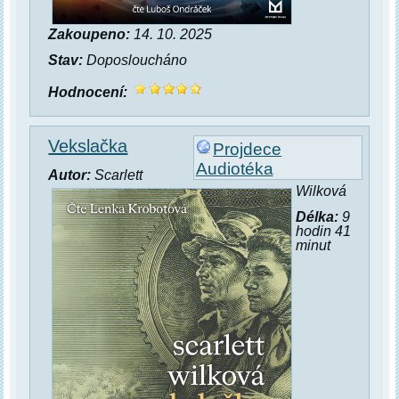
Zakoupeno:
14. 10. 2025
Stav:
Doposloucháno
Hodnocení:
Vekslačka
Projdece
Audiotéka
Autor:
Scarlett
Wilková
Délka:
9
hodin 41
minut