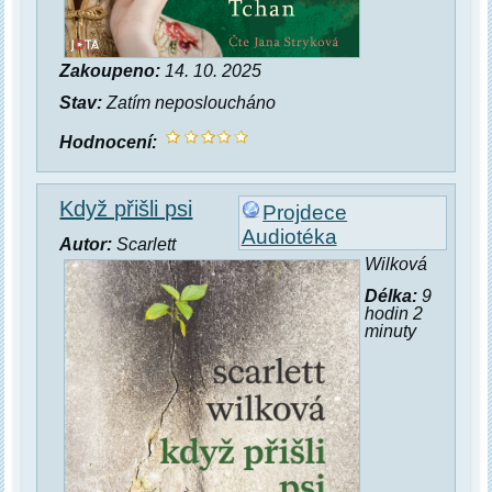
Zakoupeno:
14. 10. 2025
Stav:
Zatím neposloucháno
Hodnocení:
Když přišli psi
Projdece
Audiotéka
Autor:
Scarlett
Wilková
Délka:
9
hodin 2
minuty