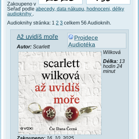
Zakoupeno v
Seřaď podle
abecedy,
data nákupu,
hodnoceni,
délky
audioknihy
.
Audioknihy stránka: 1
2
3
celkem 56 Audioknih.
Až uvidíš moře
Projdece
Audiotéka
Autor:
Scarlett
Wilková
Délka:
13
hodin 24
minut
Zakoupeno:
16. 10. 2025