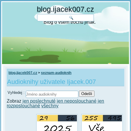
blog.ijacek007.cz
Blog o všem trochu jinak.
blog.ijacek007.cz
>
seznam-audioknih
Audioknihy uživatele Ijacek.007
Vyhledej :
Zobraz
jen poslechnuté
jen neposlouchané
jen
rozposlouchané
všechny