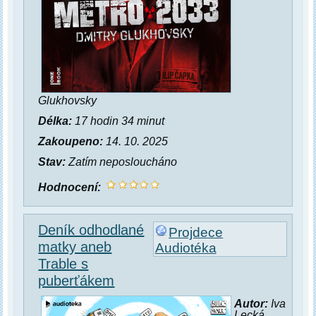
Glukhovsky
Délka:
17 hodin 34 minut
Zakoupeno:
14. 10. 2025
Stav:
Zatím neposloucháno
Hodnocení:
Deník odhodlané
Projdece
matky aneb
Audiotéka
Trable s
puberťákem
Autor:
Iva
Lecká