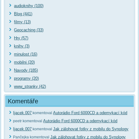
audioknihy (100)
Blog (441)
filmy (13)
Geocaching (33)
Hry (57)
knihy (3)
minulost (16)
mobilni (20)
Navody (185)
programy (20)
www_stranky (42)
Komentáře
Ijacek.007
Autorádio Ford 6000CD a odemykací kód
komentoval
Autorádio Ford 6000CD a odemykací kód
peetr komentoval
Ijacek.007
Jak zálohovat fotky z mobilu do Synology
komentoval
Jak zálohovat fotky z mobilu do Synology
Pančejka komentoval