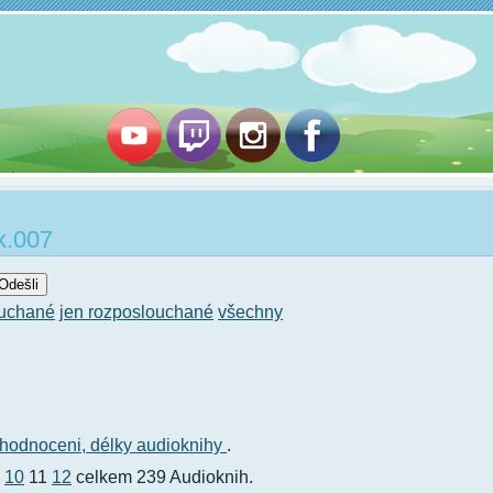
k.007
ouchané
jen rozposlouchané
všechny
hodnoceni,
délky audioknihy
.
10
11
12
celkem 239 Audioknih.