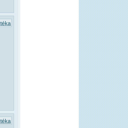
otéka
otéka