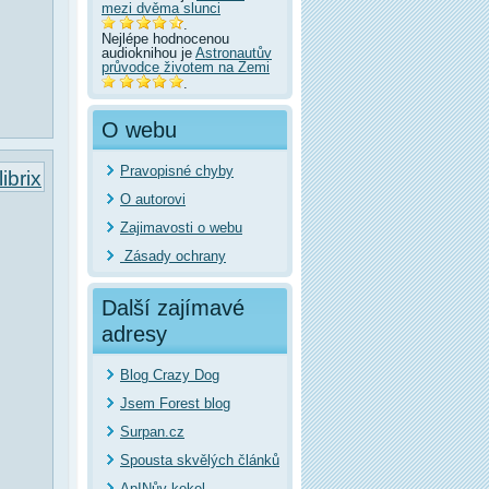
mezi dvěma slunci
.
Nejlépe hodnocenou
audioknihou je
Astronautův
průvodce životem na Zemi
.
O webu
Pravopisné chyby
ibrix
O autorovi
Zajimavosti o webu
Zásady ochrany
Další zajímavé
adresy
Blog Crazy Dog
Jsem Forest blog
Surpan.cz
Spousta skvělých článků
ApINův kekel