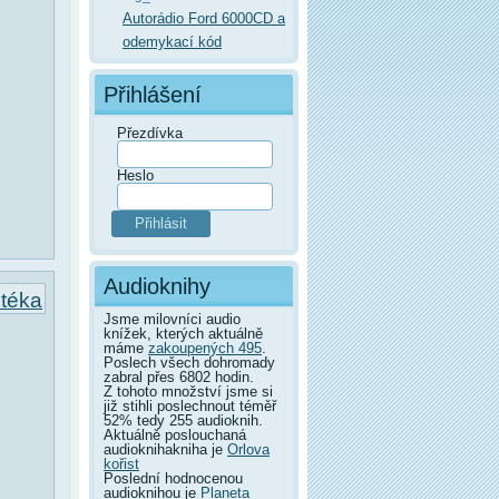
Autorádio Ford 6000CD a
odemykací kód
Přihlášení
Přezdívka
Heslo
Audioknihy
otéka
Jsme milovníci audio
knížek, kterých aktuálně
máme
zakoupených 495
.
Poslech všech dohromady
zabral přes 6802 hodin.
Z tohoto množství jsme si
již stihli poslechnout téměř
52% tedy 255 audioknih.
Aktuálně poslouchaná
audioknihakniha je
Orlova
kořist
Poslední hodnocenou
audioknihou je
Planeta