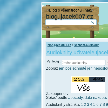
Blog o všem trochu jinak.
blog.ijacek007.cz
blog.ijacek007.cz
>
seznam-audioknih
Audioknihy uživatele Ijace
Vyhledej :
Zobraz
jen poslechnuté
jen neposl
Zakoupeno v
Seřaď podle
abecedy,
data nákupu,
Audioknihy stránka:
1
2
3
4
5
6
7
8
9