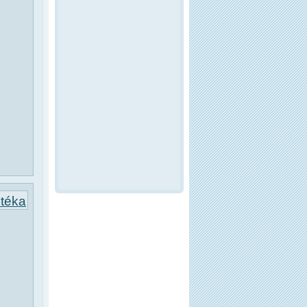
otéka