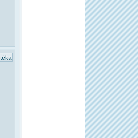
otéka