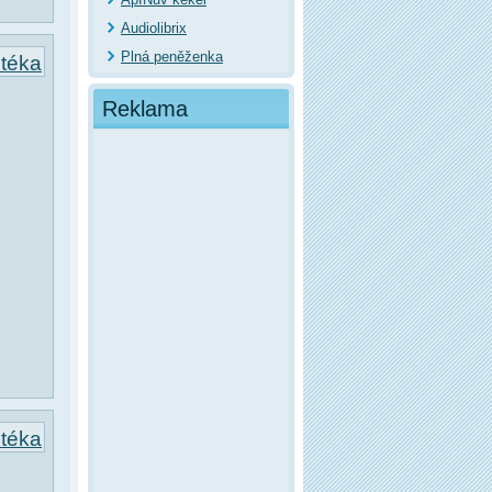
Audiolibrix
Plná peněženka
otéka
Reklama
otéka