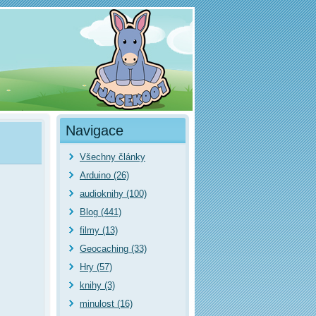
Navigace
Všechny články
Arduino (26)
audioknihy (100)
Blog (441)
filmy (13)
Geocaching (33)
Hry (57)
knihy (3)
minulost (16)