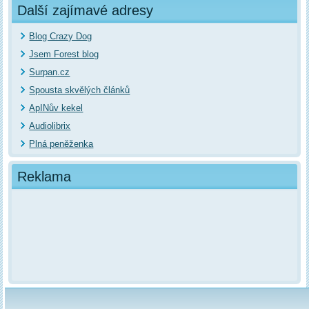
Další zajímavé adresy
Blog Crazy Dog
Jsem Forest blog
Surpan.cz
Spousta skvělých článků
ApINův kekel
Audiolibrix
Plná peněženka
Reklama