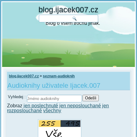
blog.ijacek007.cz
Blog o všem trochu jinak.
blog.ijacek007.cz
>
seznam-audioknih
Audioknihy uživatele Ijacek.007
Vyhledej :
Zobraz
jen poslechnuté
jen neposlouchané
jen
rozposlouchané
všechny