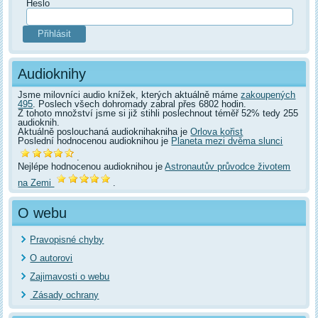
Heslo
Audioknihy
Jsme milovníci audio knížek, kterých aktuálně máme
zakoupených
495
. Poslech všech dohromady zabral přes 6802 hodin.
Z tohoto množství jsme si již stihli poslechnout téměř 52% tedy 255
audioknih.
Aktuálně poslouchaná audioknihakniha je
Orlova kořist
Poslední hodnocenou audioknihou je
Planeta mezi dvěma slunci
.
Nejlépe hodnocenou audioknihou je
Astronautův průvodce životem
na Zemi
.
O webu
Pravopisné chyby
O autorovi
Zajimavosti o webu
Zásady ochrany