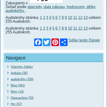
Zakoupeno v
Seřaď podle
abecedy,
data nákupu,
hodnoceni,
délky
audioknihy
.
Audioknihy stránka:
1
2
3
4
5
6
7
8
9
10
11
12
13
celkem
255 Audioknih.
Audioknihy stránka:
1
2
3
4
5
6
7
8
9
10
11
12
13
celkem
255 Audioknih.
Facebook
Twitter
Pinterest
Sdílej tento článek
Navigace
Všechny články
Arduino (26)
audioknihy (100)
Blog (441)
filmy (13)
Geocaching (33)
Hry (57)