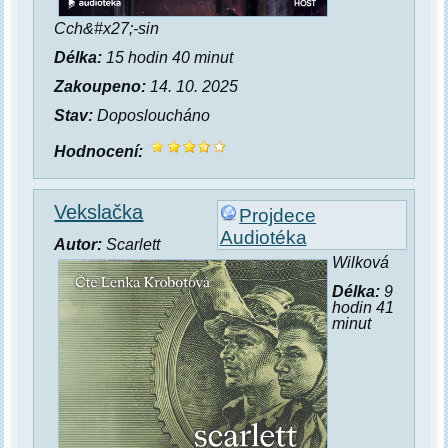
Cch&#x27;-sin
Délka:
15 hodin 40 minut
Zakoupeno:
14. 10. 2025
Stav:
Doposloucháno
Hodnocení:
Vekslačka
Projdece
Audiotéka
Autor:
Scarlett
Wilková
Délka:
9
hodin 41
minut