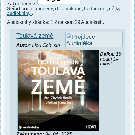
Zakoupeno v
Seřaď podle
abecedy,
data nákupu,
hodnoceni,
délky
audioknihy
.
Audioknihy stránka:
1
2 celkem 29 Audioknih.
Toulavá země
Projdece
Audiotéka
Autor:
Liou Cch'-sin
Délka:
15
hodin 14
minut
Zakoupeno:
04. 06. 2025