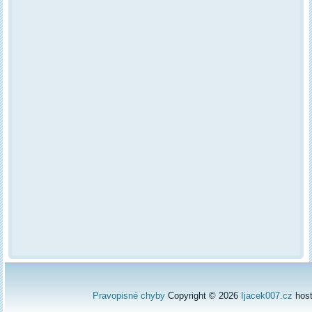
Pravopisné chyby
Copyright © 2026
Ijacek007.cz
hos