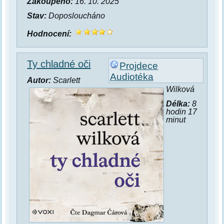
Zakoupeno:
16. 10. 2025
Stav:
Doposloucháno
Hodnocení:
Ty chladné oči
Projdece
Audiotéka
Autor:
Scarlett
Wilková
Délka:
8
hodin 17
minut