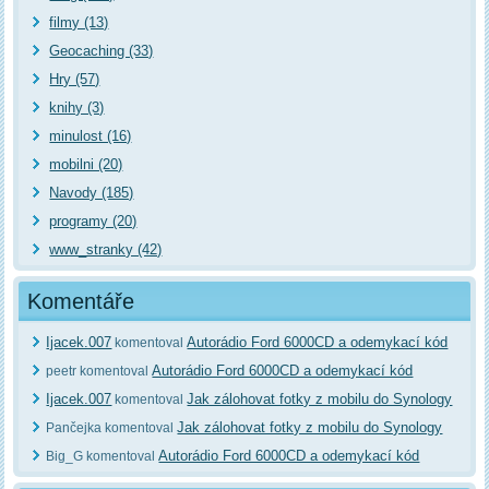
filmy (13)
Geocaching (33)
Hry (57)
knihy (3)
minulost (16)
mobilni (20)
Navody (185)
programy (20)
www_stranky (42)
Komentáře
Ijacek.007
Autorádio Ford 6000CD a odemykací kód
komentoval
Autorádio Ford 6000CD a odemykací kód
peetr komentoval
Ijacek.007
Jak zálohovat fotky z mobilu do Synology
komentoval
Jak zálohovat fotky z mobilu do Synology
Pančejka komentoval
Autorádio Ford 6000CD a odemykací kód
Big_G komentoval