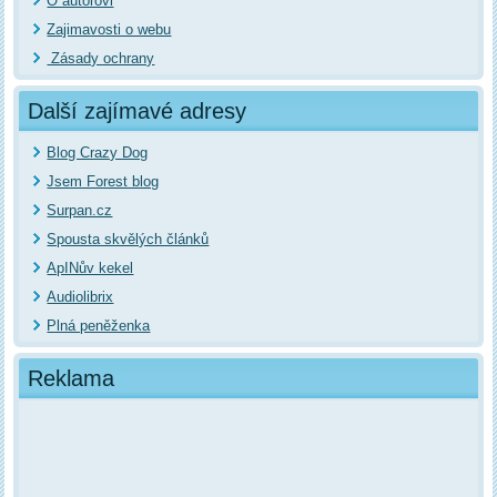
O autorovi
Zajimavosti o webu
Zásady ochrany
Další zajímavé adresy
Blog Crazy Dog
Jsem Forest blog
Surpan.cz
Spousta skvělých článků
ApINův kekel
Audiolibrix
Plná peněženka
Reklama