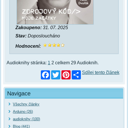
Zakoupeno:
31. 07. 2025
Stav:
Doposloucháno
Hodnocení:
Audioknihy stránka:
1
2 celkem 29 Audioknih.
Facebook
Twitter
Pinterest
Sdílej tento článek
Navigace
Všechny články
Arduino (26)
audioknihy (100)
Blog (441)