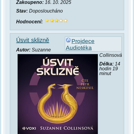
Zakoupeno:
16. 10. 2025
Stav:
Doposloucháno
Hodnocení:
Úsvit sklizně
Projdece
Audiotéka
Autor:
Suzanne
Collinsová
Délka:
14
hodin 19
minut