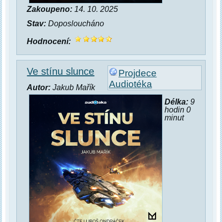
Zakoupeno:
14. 10. 2025
Stav:
Doposloucháno
Hodnocení:
Ve stínu slunce
Projdece
Audiotéka
Autor:
Jakub Mařík
Délka:
9
hodin 0
minut