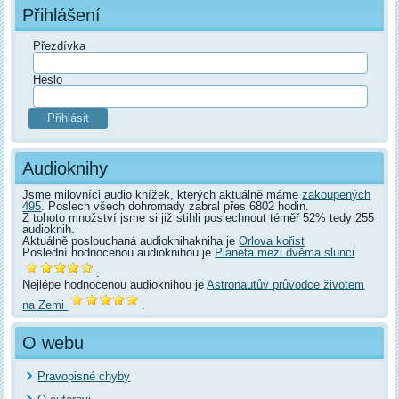
Přihlášení
Přezdívka
Heslo
Audioknihy
Jsme milovníci audio knížek, kterých aktuálně máme
zakoupených
495
. Poslech všech dohromady zabral přes 6802 hodin.
Z tohoto množství jsme si již stihli poslechnout téměř 52% tedy 255
audioknih.
Aktuálně poslouchaná audioknihakniha je
Orlova kořist
Poslední hodnocenou audioknihou je
Planeta mezi dvěma slunci
.
Nejlépe hodnocenou audioknihou je
Astronautův průvodce životem
na Zemi
.
O webu
Pravopisné chyby