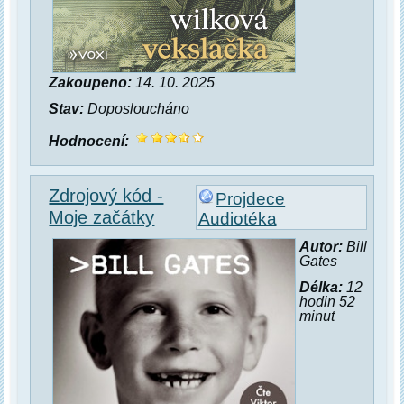
Zakoupeno:
14. 10. 2025
Stav:
Doposloucháno
Hodnocení:
Zdrojový kód -
Projdece
Moje začátky
Audiotéka
Autor:
Bill
Gates
Délka:
12
hodin 52
minut