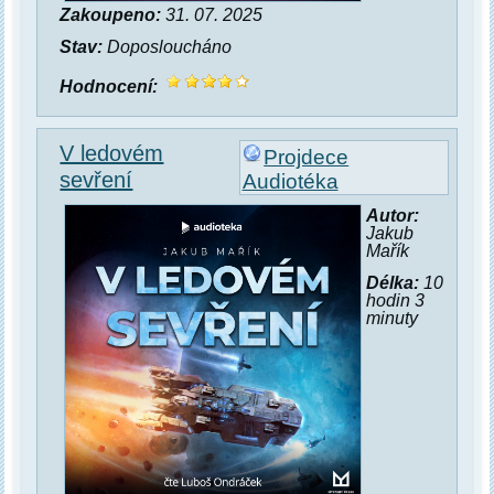
Zakoupeno:
31. 07. 2025
Stav:
Doposloucháno
Hodnocení:
V ledovém
Projdece
sevření
Audiotéka
Autor:
Jakub
Mařík
Délka:
10
hodin 3
minuty