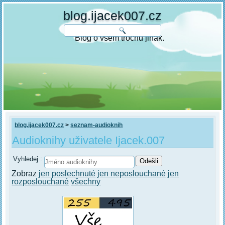
blog.ijacek007.cz
Blog o všem trochu jinak.
blog.ijacek007.cz
>
seznam-audioknih
Audioknihy uživatele Ijacek.007
Vyhledej :
Zobraz
jen poslechnuté
jen neposlouchané
jen
rozposlouchané
všechny