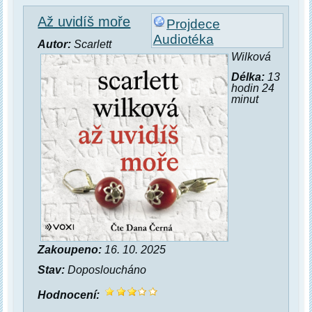
Až uvidíš moře
Projdece
Audiotéka
Autor:
Scarlett
Wilková
Délka:
13
hodin 24
minut
Zakoupeno:
16. 10. 2025
Stav:
Doposloucháno
Hodnocení: