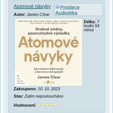
Atomové návyky
Projdece
Audiotéka
Autor:
James Clear
Délka:
7
hodin 54
minut
Zakoupeno:
10. 10. 2023
Stav:
Zatím neposloucháno
Hodnocení: