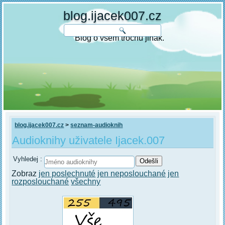
blog.ijacek007.cz
Blog o všem trochu jinak.
blog.ijacek007.cz
>
seznam-audioknih
Audioknihy uživatele Ijacek.007
Vyhledej :
Zobraz
jen poslechnuté
jen neposlouchané
jen
rozposlouchané
všechny