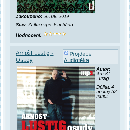
Zakoupeno:
26. 09. 2019
Stav:
Zatím neposloucháno
Hodnocení:
Arnošt Lustig -
Projdece
Osudy
Audiotéka
Autor:
Arnošt
Lustig
Délka:
4
hodiny 53
minut