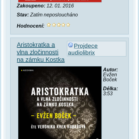
Zakoupeno:
12. 01. 2016
Stav:
Zatím neposloucháno
Hodnocení:
Aristokratka a
Projdece
vlna zločinnosti
audiolibrix
na zámku Kostka
Autor:
Evžen
Boček
Délka:
3:53