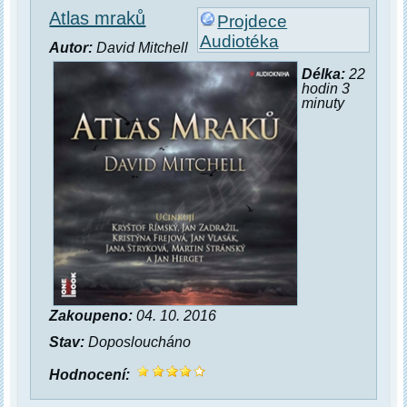
Atlas mraků
Projdece
Audiotéka
Autor:
David Mitchell
Délka:
22
hodin 3
minuty
Zakoupeno:
04. 10. 2016
Stav:
Doposloucháno
Hodnocení: