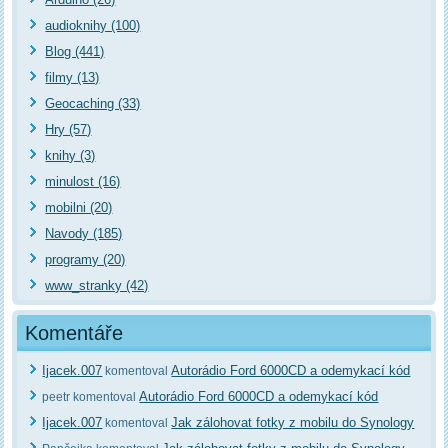
audioknihy (100)
Blog (441)
filmy (13)
Geocaching (33)
Hry (57)
knihy (3)
minulost (16)
mobilni (20)
Navody (185)
programy (20)
www_stranky (42)
Komentáře
Ijacek.007
Autorádio Ford 6000CD a odemykací kód
komentoval
Autorádio Ford 6000CD a odemykací kód
peetr komentoval
Ijacek.007
Jak zálohovat fotky z mobilu do Synology
komentoval