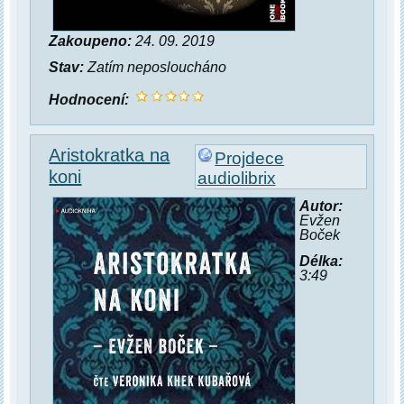
Zakoupeno:
24. 09. 2019
Stav:
Zatím neposloucháno
Hodnocení:
Aristokratka na
Projdece
koni
audiolibrix
Autor:
Evžen
Boček
Délka:
3:49