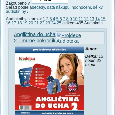
Zakoupeno v
Seřaď podle
abecedy,
data nákupu,
hodnoceni,
délky
audioknihy
.
Audioknihy stránka:
1
2
3
4
5
6
7
8
9
10
11
12
13
14
15
16
17
18
19
20
21
22
23
24
25
celkem 495 Audioknih.
Angličtina do ucha
Projdece
2 - mírně pokročilí
Audiotéka
Autor:
Délka:
12
hodin 32
minut