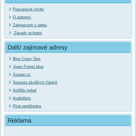
Pravopisné chyby
O autorovi
Zajimavosti o webu
Zásady ochrany
Další zajímavé adresy
Blog Crazy Dog
Jsem Forest blog
Surpan.cz
Spousta skvělých článků
ApINův kekel
Audiolibrix
Plná peněženka
Reklama