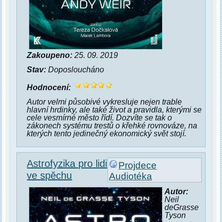
Zakoupeno:
25. 09. 2019
Stav:
Doposloucháno
Hodnocení:
Autor velmi působivé vykresluje nejen trable
hlavní hrdinky, ale také život a pravidla, kterými se
cele vesmírné město řídí. Dozvíte se tak o
zákonech systému trestů o křehké rovnováze, na
kterých tento jedinečný ekonomický svět stojí.
Astrofyzika pro lidi
Projdece
ve spěchu
Audiotéka
Autor:
Neil
deGrasse
Tyson