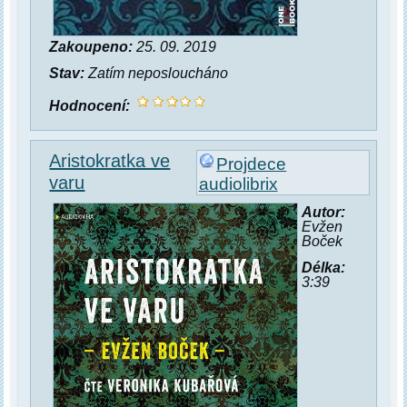
Zakoupeno:
25. 09. 2019
Stav:
Zatím neposloucháno
Hodnocení:
Aristokratka ve
Projdece
varu
audiolibrix
Autor:
Evžen
Boček
Délka:
3:39