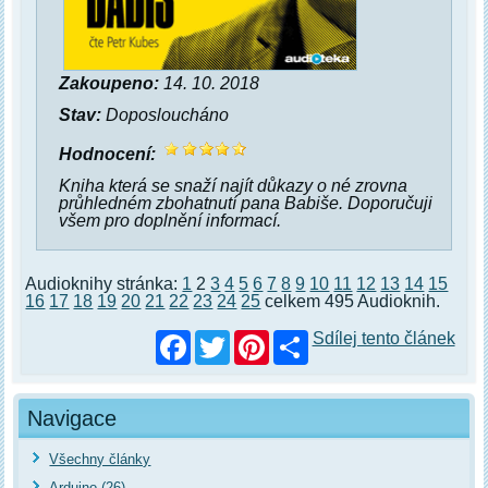
Zakoupeno:
14. 10. 2018
Stav:
Doposloucháno
Hodnocení:
Kniha která se snaží najít důkazy o né zrovna
průhledném zbohatnutí pana Babiše. Doporučuji
všem pro doplnění informací.
Audioknihy stránka:
1
2
3
4
5
6
7
8
9
10
11
12
13
14
15
16
17
18
19
20
21
22
23
24
25
celkem 495 Audioknih.
Facebook
Twitter
Pinterest
Sdílej tento článek
Navigace
Všechny články
Arduino (26)