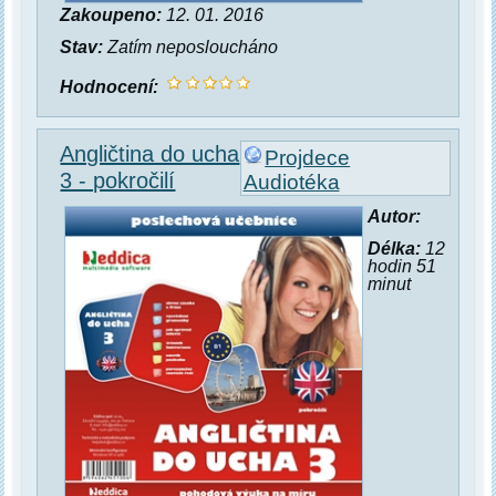
Zakoupeno:
12. 01. 2016
Stav:
Zatím neposloucháno
Hodnocení:
Angličtina do ucha
Projdece
3 - pokročilí
Audiotéka
Autor:
Délka:
12
hodin 51
minut