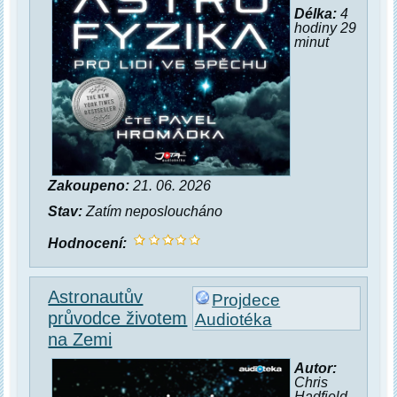
Délka:
4
hodiny 29
minut
Zakoupeno:
21. 06. 2026
Stav:
Zatím neposloucháno
Hodnocení:
Astronautův
Projdece
průvodce životem
Audiotéka
na Zemi
Autor:
Chris
Hadfield