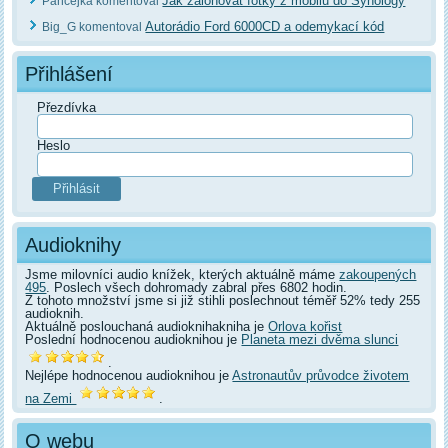
Jak zálohovat fotky z mobilu do Synology
Pančejka komentoval
Autorádio Ford 6000CD a odemykací kód
Big_G komentoval
Přihlášení
Přezdívka
Heslo
Audioknihy
Jsme milovníci audio knížek, kterých aktuálně máme
zakoupených
495
. Poslech všech dohromady zabral přes 6802 hodin.
Z tohoto množství jsme si již stihli poslechnout téměř 52% tedy 255
audioknih.
Aktuálně poslouchaná audioknihakniha je
Orlova kořist
Poslední hodnocenou audioknihou je
Planeta mezi dvěma slunci
.
Nejlépe hodnocenou audioknihou je
Astronautův průvodce životem
na Zemi
.
O webu