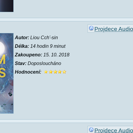
Projdece Audi
Autor:
Liou Cch'-sin
Délka:
14 hodin 9 minut
Zakoupeno:
15. 10. 2018
Stav:
Doposloucháno
Hodnocení:
Projdece Audi