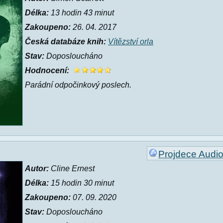
Délka:
13 hodin 43 minut
Zakoupeno:
26. 04. 2017
Česká databáze knih:
Vítězství orla
Stav:
Doposloucháno
Hodnocení:
Parádní odpočinkový poslech.
Projdece Audi
Autor:
Cline Ernest
Délka:
15 hodin 30 minut
Zakoupeno:
07. 09. 2020
Stav:
Doposloucháno