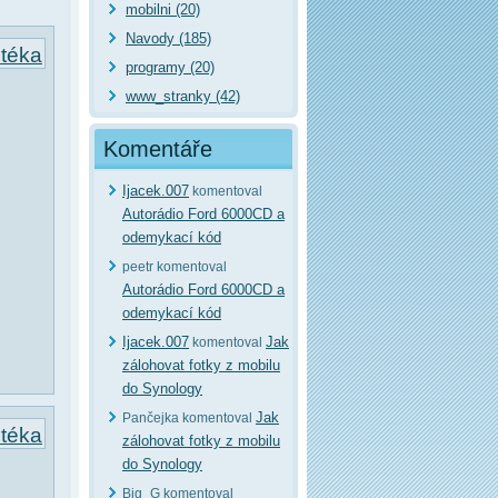
mobilni (20)
Navody (185)
otéka
programy (20)
www_stranky (42)
Komentáře
Ijacek.007
komentoval
Autorádio Ford 6000CD a
odemykací kód
peetr komentoval
Autorádio Ford 6000CD a
odemykací kód
Ijacek.007
Jak
komentoval
zálohovat fotky z mobilu
do Synology
Jak
Pančejka komentoval
otéka
zálohovat fotky z mobilu
do Synology
Big_G komentoval