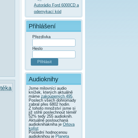
Autorádio Ford 6000CD a
odemykací kód
Přihlášení
Přezdívka
Heslo
Audioknihy
otéka
Jsme milovníci audio
knížek, kterých aktuálně
máme
zakoupených 495
.
Poslech všech dohromady
zabral přes 6802 hodin.
Z tohoto množství jsme si
již stihli poslechnout téměř
52% tedy 255 audioknih.
Aktuálně poslouchaná
audioknihakniha je
Orlova
kořist
Poslední hodnocenou
audioknihou je
Planeta