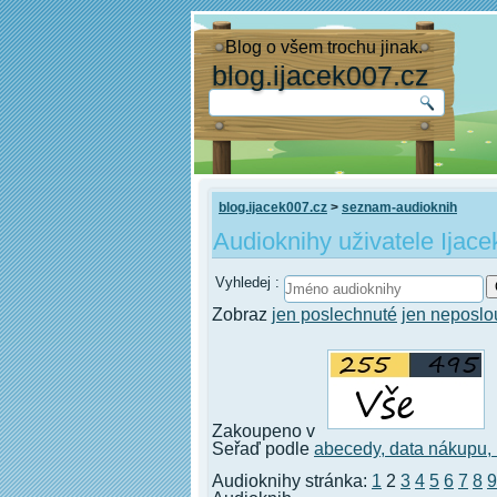
Blog o všem trochu jinak.
blog.ijacek007.cz
blog.ijacek007.cz
>
seznam-audioknih
Audioknihy uživatele Ijace
Vyhledej :
Zobraz
jen poslechnuté
jen neposl
Zakoupeno v
Seřaď podle
abecedy,
data nákupu,
Audioknihy stránka:
1
2
3
4
5
6
7
8
9