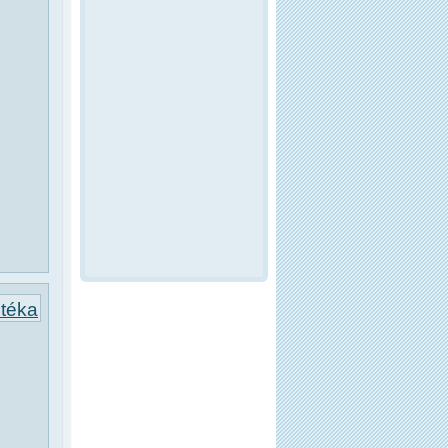
otéka