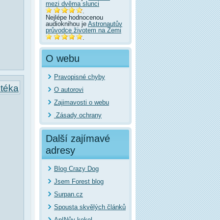
mezi dvěma slunci
.
Nejlépe hodnocenou
audioknihou je
Astronautův
průvodce životem na Zemi
.
O webu
Pravopisné chyby
otéka
O autorovi
Zajimavosti o webu
Zásady ochrany
Další zajímavé
adresy
Blog Crazy Dog
Jsem Forest blog
Surpan.cz
Spousta skvělých článků
ApINův kekel