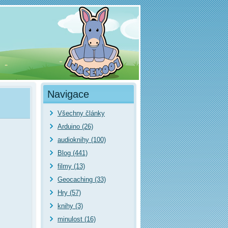
Navigace
Všechny články
Arduino (26)
audioknihy (100)
Blog (441)
filmy (13)
Geocaching (33)
Hry (57)
knihy (3)
minulost (16)