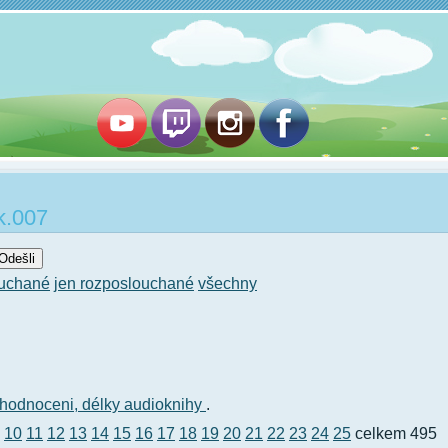
k.007
ouchané
jen rozposlouchané
všechny
hodnoceni,
délky audioknihy
.
10
11
12
13
14
15
16
17
18
19
20
21
22
23
24
25
celkem 495