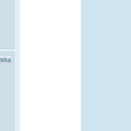
otéka