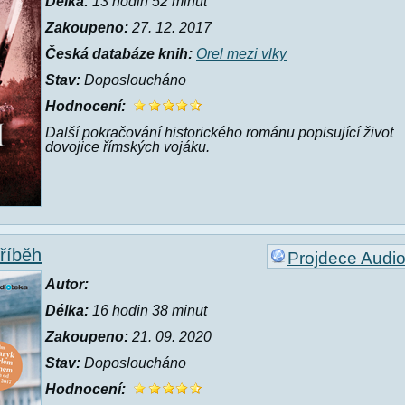
Délka:
13 hodin 52 minut
Zakoupeno:
27. 12. 2017
Česká databáze knih:
Orel mezi vlky
Stav:
Doposloucháno
Hodnocení:
Další pokračování historického románu popisující život
dovojice římských vojáku.
říběh
Projdece Audi
Autor:
Délka:
16 hodin 38 minut
Zakoupeno:
21. 09. 2020
Stav:
Doposloucháno
Hodnocení: