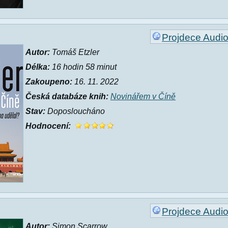
Projdece Audi
Autor:
Tomáš Etzler
Délka:
16 hodin 58 minut
Zakoupeno:
16. 11. 2022
Česká databáze knih:
Novinářem v Číně
Stav:
Doposloucháno
Hodnocení:
Projdece Audi
Autor:
Simon Scarrow