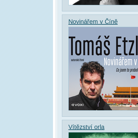
Novinářem v Číně
Vítězství orla