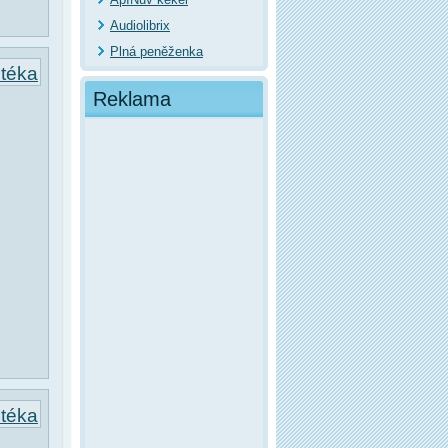
Audiolibrix
Plná peněženka
otéka
Reklama
otéka