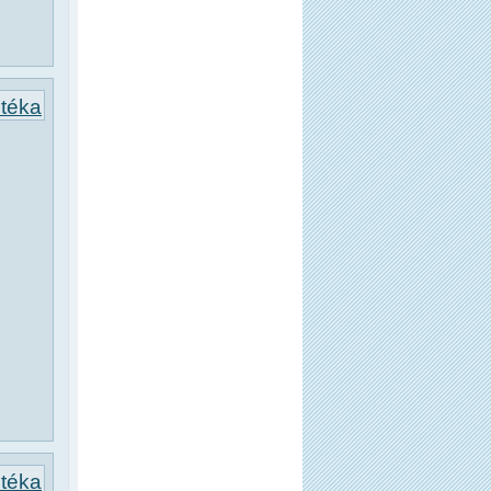
otéka
otéka