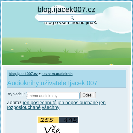
blog.ijacek007.cz
Blog o všem trochu jinak.
blog.ijacek007.cz
>
seznam-audioknih
Audioknihy uživatele Ijacek.007
Vyhledej :
Zobraz
jen poslechnuté
jen neposlouchané
jen
rozposlouchané
všechny