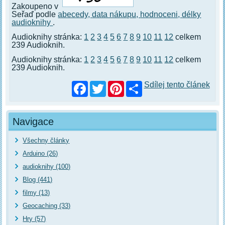
Zakoupeno v
Seřaď podle
abecedy,
data nákupu,
hodnoceni,
délky
audioknihy
.
Audioknihy stránka:
1
2
3
4
5
6
7
8
9
10
11
12
celkem
239 Audioknih.
Audioknihy stránka:
1
2
3
4
5
6
7
8
9
10
11
12
celkem
239 Audioknih.
Facebook
Twitter
Pinterest
Sdílej tento článek
Navigace
Všechny články
Arduino (26)
audioknihy (100)
Blog (441)
filmy (13)
Geocaching (33)
Hry (57)