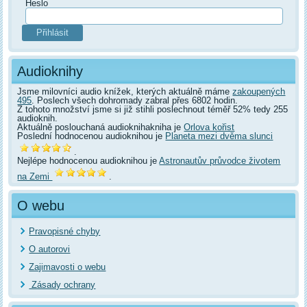
Heslo
Audioknihy
Jsme milovníci audio knížek, kterých aktuálně máme
zakoupených
495
. Poslech všech dohromady zabral přes 6802 hodin.
Z tohoto množství jsme si již stihli poslechnout téměř 52% tedy 255
audioknih.
Aktuálně poslouchaná audioknihakniha je
Orlova kořist
Poslední hodnocenou audioknihou je
Planeta mezi dvěma slunci
.
Nejlépe hodnocenou audioknihou je
Astronautův průvodce životem
na Zemi
.
O webu
Pravopisné chyby
O autorovi
Zajimavosti o webu
Zásady ochrany