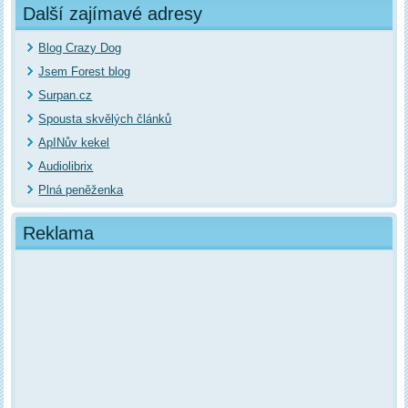
Další zajímavé adresy
Blog Crazy Dog
Jsem Forest blog
Surpan.cz
Spousta skvělých článků
ApINův kekel
Audiolibrix
Plná peněženka
Reklama