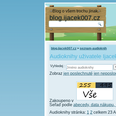
Blog o všem trochu jinak.
blog.ijacek007.cz
blog.ijacek007.cz
>
seznam-audioknih
Audioknihy uživatele Ijace
Vyhledej :
Zobraz
jen poslechnuté
jen neposl
Zakoupeno v
Seřaď podle
abecedy,
data nákupu,
Audioknihy stránka:
1
2
celkem 23 A