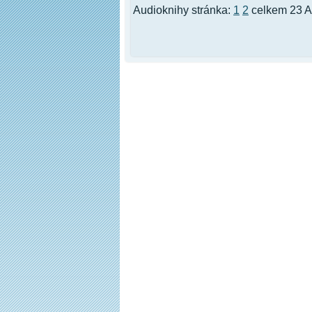
Audioknihy stránka:
1
2
celkem 23 A