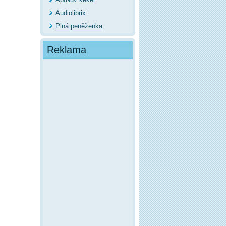
Audiolibrix
Plná peněženka
Reklama