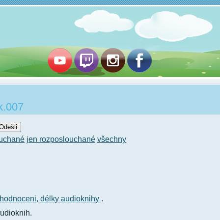
k.007
ouchané
jen rozposlouchané
všechny
hodnoceni,
délky audioknihy
.
udioknih.