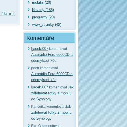
mobilni (20)
Navody (185)
o článek
programy (20)
www_stranky (42)
Komentáře
Ijacek.007
komentoval
Autorádio Ford 6000CD a
odemykací kód
peetr komentoval
Autorádio Ford 6000CD a
odemykací kód
Ijacek.007
Jak
komentoval
zálohovat fotky z mobilu
do Synology
Jak
Pančejka komentoval
zálohovat fotky z mobilu
do Synology
Big_G komentoval