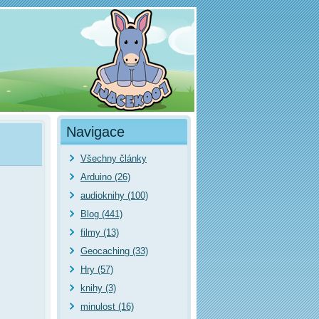
Navigace
Všechny články
Arduino (26)
audioknihy (100)
Blog (441)
filmy (13)
Geocaching (33)
Hry (57)
knihy (3)
minulost (16)