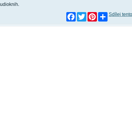
udioknih.
Facebook
Twitter
Pinterest
Sdílej tent