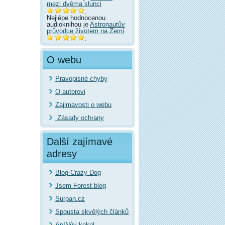
mezi dvěma slunci
.
Nejlépe hodnocenou
audioknihou je
Astronautův
průvodce životem na Zemi
.
O webu
Pravopisné chyby
O autorovi
Zajimavosti o webu
Zásady ochrany
Další zajímavé
adresy
Blog Crazy Dog
Jsem Forest blog
Surpan.cz
Spousta skvělých článků
ApINův kekel