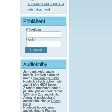
Autorádio Ford 6000CD a
odemykací kód
Přihlášení
Přezdívka
Heslo
Audioknihy
Jsme milovníci audio
knížek, kterých aktuálně
máme
zakoupených 495
.
Poslech všech dohromady
zabral přes 6802 hodin.
Z tohoto množství jsme si
již stihli poslechnout téměř
52% tedy 255 audioknih.
Aktuálně poslouchaná
audioknihakniha je
Orlova
kořist
Poslední hodnocenou
audioknihou je
Planeta