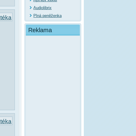
Audiolibrix
Plná peněženka
otéka
Reklama
otéka