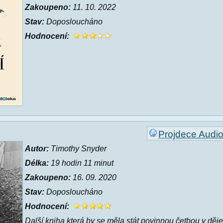
Zakoupeno:
11. 10. 2022
Stav:
Doposloucháno
Hodnocení:
Projdece Audi
Autor:
Timothy Snyder
Délka:
19 hodin 11 minut
Zakoupeno:
16. 09. 2020
Stav:
Doposloucháno
Hodnocení:
Další kniha která by se měla stát povinnou četbou v děje