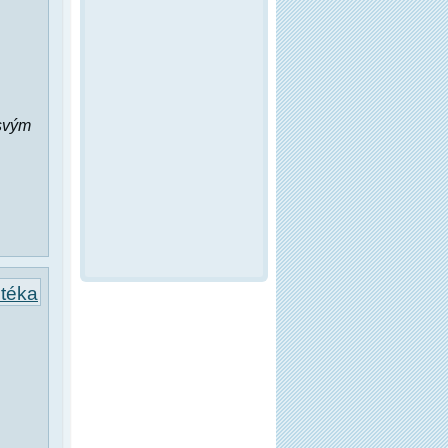
 svým
otéka