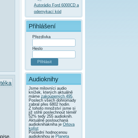
Autorádio Ford 6000CD a
odemykací kód
Přihlášení
Přezdívka
Heslo
Audioknihy
otéka
Jsme milovníci audio
knížek, kterých aktuálně
máme
zakoupených 495
.
Poslech všech dohromady
zabral přes 6802 hodin.
Z tohoto množství jsme si
již stihli poslechnout téměř
52% tedy 255 audioknih.
Aktuálně poslouchaná
audioknihakniha je
Orlova
kořist
Poslední hodnocenou
audioknihou je
Planeta
pise.