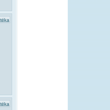
otéka
otéka