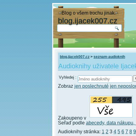
Blog o všem trochu jinak.
blog.ijacek007.cz
blog.ijacek007.cz
>
seznam-audioknih
Audioknihy uživatele Ijace
Vyhledej :
Zobraz
jen poslechnuté
jen neposl
Zakoupeno v
Seřaď podle
abecedy,
data nákupu,
Audioknihy stránka:
1
2
3
4
5
6
7
8
9