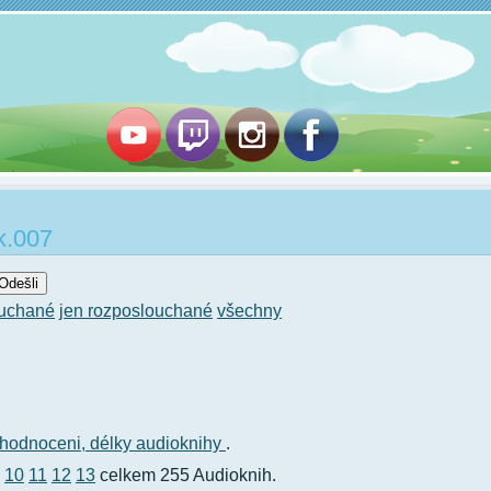
k.007
ouchané
jen rozposlouchané
všechny
hodnoceni,
délky audioknihy
.
10
11
12
13
celkem 255 Audioknih.