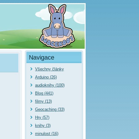
Navigace
Všechny články
Arduino (26)
audioknihy (100)
Blog (441)
filmy (13)
Geocaching (33)
Hry (57)
knihy (3)
minulost (16)