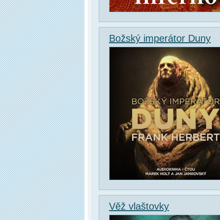
Božský imperátor Duny
Věž vlaštovky