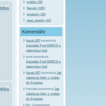
mobilni (20)
otéka
Navody (185)
programy (20)
www_stranky (42)
Komentáře
Ijacek.007
komentoval
Autorádio Ford 6000CD a
odemykací kód
peetr komentoval
Autorádio Ford 6000CD a
odemykací kód
Ijacek.007
Jak
komentoval
zálohovat fotky z mobilu
do Synology
otéka
Jak
Pančejka komentoval
zálohovat fotky z mobilu
do Synology
Big_G komentoval