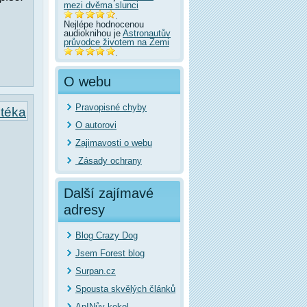
mezi dvěma slunci
.
Nejlépe hodnocenou
audioknihou je
Astronautův
průvodce životem na Zemi
.
O webu
Pravopisné chyby
otéka
O autorovi
Zajimavosti o webu
Zásady ochrany
Další zajímavé
adresy
Blog Crazy Dog
Jsem Forest blog
Surpan.cz
Spousta skvělých článků
ApINův kekel