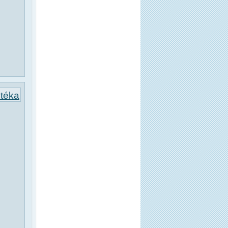
otéka