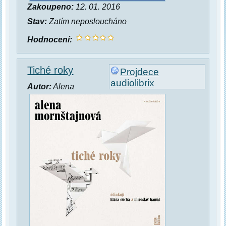
Zakoupeno:
12. 01. 2016
Stav:
Zatím neposloucháno
Hodnocení:
Tiché roky
Projdece
audiolibrix
Autor:
Alena