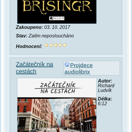
Zakoupeno:
03. 10. 2017
Stav:
Zatím neposloucháno
Hodnocení:
Začátečník na
Projdece
cestách
audiolibrix
Autor:
Richard
Ludvík
Délka:
6:12