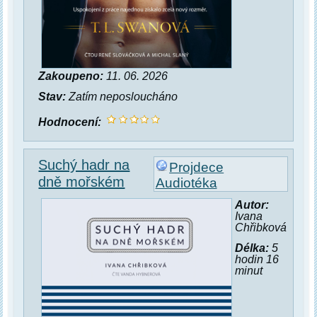
Zakoupeno:
11. 06. 2026
Stav:
Zatím neposloucháno
Hodnocení:
Suchý hadr na
Projdece
dně mořském
Audiotéka
Autor:
Ivana
Chřibková
Délka:
5
hodin 16
minut