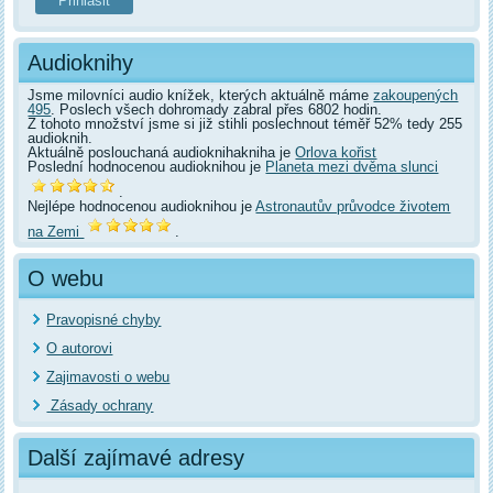
Audioknihy
Jsme milovníci audio knížek, kterých aktuálně máme
zakoupených
495
. Poslech všech dohromady zabral přes 6802 hodin.
Z tohoto množství jsme si již stihli poslechnout téměř 52% tedy 255
audioknih.
Aktuálně poslouchaná audioknihakniha je
Orlova kořist
Poslední hodnocenou audioknihou je
Planeta mezi dvěma slunci
.
Nejlépe hodnocenou audioknihou je
Astronautův průvodce životem
na Zemi
.
O webu
Pravopisné chyby
O autorovi
Zajimavosti o webu
Zásady ochrany
Další zajímavé adresy