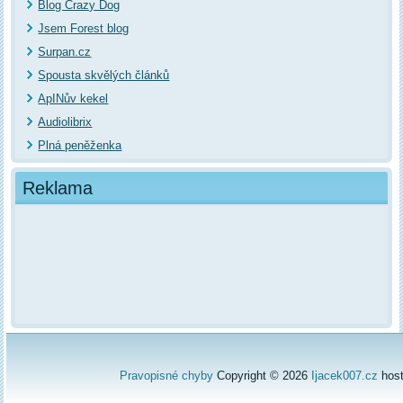
Blog Crazy Dog
Jsem Forest blog
Surpan.cz
Spousta skvělých článků
ApINův kekel
Audiolibrix
Plná peněženka
Reklama
Pravopisné chyby
Copyright © 2026
Ijacek007.cz
hos