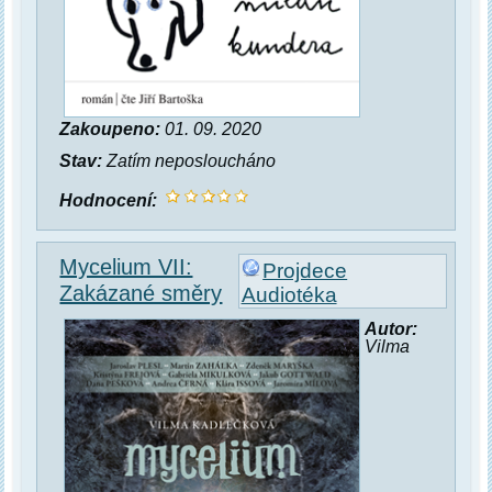
Zakoupeno:
01. 09. 2020
Stav:
Zatím neposloucháno
Hodnocení:
Mycelium VII:
Projdece
Zakázané směry
Audiotéka
Autor:
Vilma