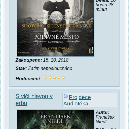
Délka:
10
hodin 28
minut
Zakoupeno:
15. 10. 2018
Stav:
Zatím neposloucháno
Hodnocení:
S vlčí hlavou v
Projdece
erbu
Audiotéka
Autor:
František
Niedl