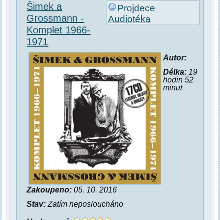
Šimek a
Projdece
Grossmann -
Audiotéka
Komplet 1966-
1971
Autor:
Délka:
19
hodin 52
minut
Zakoupeno:
05. 10. 2016
Stav:
Zatím neposloucháno