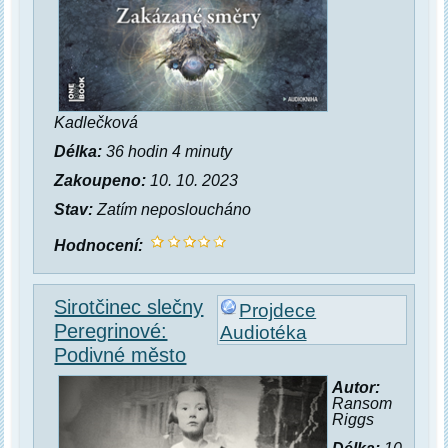
Kadlečková
Délka:
36 hodin 4 minuty
Zakoupeno:
10. 10. 2023
Stav:
Zatím neposloucháno
Hodnocení:
Sirotčinec slečny
Projdece
Peregrinové:
Audiotéka
Podivné město
Autor:
Ransom
Riggs