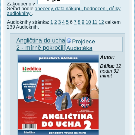
Zakoupeno v
Seřaď podle
abecedy,
data nákupu,
hodnoceni,
délky
audioknihy
.
Audioknihy stránka:
1
2
3
4
5
6
7
8
9
10
11
12
celkem
239 Audioknih.
Angličtina do ucha
Projdece
2 - mírně pokročilí
Audiotéka
Autor:
Délka:
12
hodin 32
minut