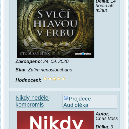
Délka:
14
hodin 56
minut
Zakoupeno:
24. 09. 2020
Stav:
Zatím neposloucháno
Hodnocení:
Nikdy nedělej
Projdece
kompromis
Audiotéka
Autor:
Chris Voss
Délka:
9