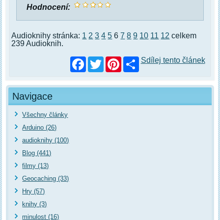
Hodnocení:
Audioknihy stránka:
1
2
3
4
5
6
7
8
9
10
11
12
celkem
239 Audioknih.
Facebook
Twitter
Pinterest
Sdílej tento článek
Navigace
Všechny články
Arduino (26)
audioknihy (100)
Blog (441)
filmy (13)
Geocaching (33)
Hry (57)
knihy (3)
minulost (16)