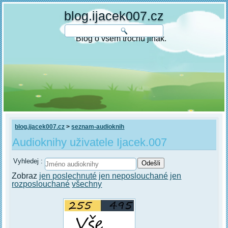
blog.ijacek007.cz
Blog o všem trochu jinak.
blog.ijacek007.cz
>
seznam-audioknih
Audioknihy uživatele Ijacek.007
Vyhledej :
Zobraz
jen poslechnuté
jen neposlouchané
jen
rozposlouchané
všechny