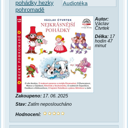
pohádky hezky
Audiotéka
pohromadě
Autor:
Václav
Čtvrtek
Délka:
17
hodin 47
minut
Zakoupeno:
17. 06. 2025
Stav:
Zatím neposloucháno
Hodnocení: