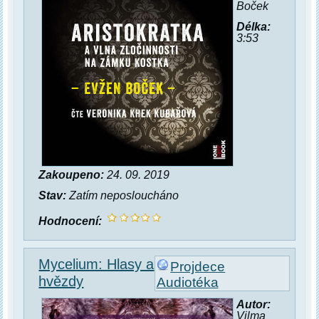
Boček
Délka:
3:53
Zakoupeno:
24. 09. 2019
Stav:
Zatím neposloucháno
Hodnocení:
Mycelium: Hlasy a
Projdece
hvězdy
Audiotéka
Autor:
Vilma