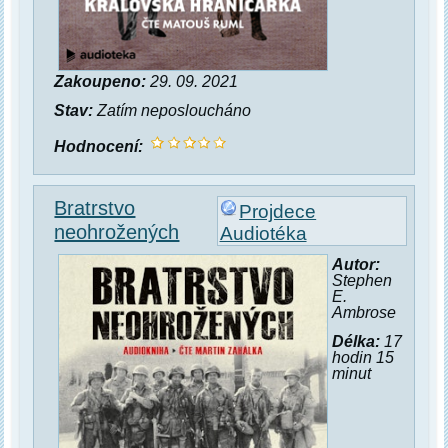
Zakoupeno:
29. 09. 2021
Stav:
Zatím neposloucháno
Hodnocení:
Bratrstvo
Projdece
neohrožených
Audiotéka
Autor:
Stephen
E.
Ambrose
Délka:
17
hodin 15
minut