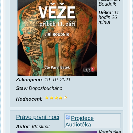
Boudník
Délka:
11
hodin 26
minut
Zakoupeno:
19. 10. 2021
Stav:
Doposloucháno
Hodnocení:
Právo první noci
Projdece
Audiotéka
Autor:
Vlastimil
Vondruška