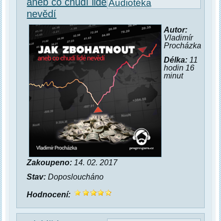
aneb co chudí lidé
Audiotéka
nevědí
Autor:
Vladimír
Procházka
Délka:
11
hodin 16
minut
Zakoupeno:
14. 02. 2017
Stav:
Doposloucháno
Hodnocení: