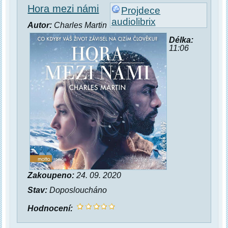
Hora mezi námi
Projdece
audiolibrix
Autor:
Charles Martin
Délka:
11:06
Zakoupeno:
24. 09. 2020
Stav:
Doposloucháno
Hodnocení: