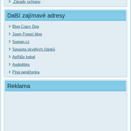
Zásady ochrany
Další zajímavé adresy
Blog Crazy Dog
Jsem Forest blog
Surpan.cz
Spousta skvělých článků
ApINův kekel
Audiolibrix
Plná peněženka
Reklama