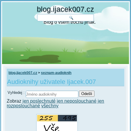
blog.ijacek007.cz
Blog o všem trochu jinak.
blog.ijacek007.cz
>
seznam-audioknih
Audioknihy uživatele Ijacek.007
Vyhledej :
Zobraz
jen poslechnuté
jen neposlouchané
jen
rozposlouchané
všechny