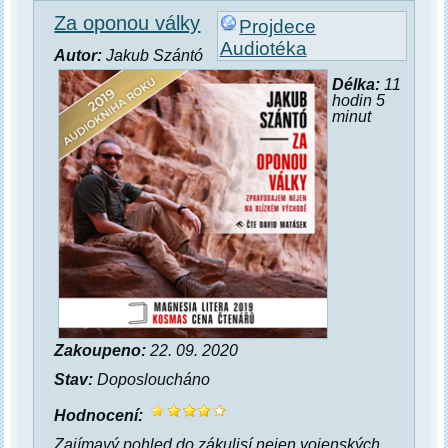
Za oponou války
Projdece
Audiotéka
Autor:
Jakub Szántó
Délka:
11
hodin 5
minut
Zakoupeno:
22. 09. 2020
Stav:
Doposloucháno
Hodnocení:
Zajímavý pohled do zákulisí nejen vojenských