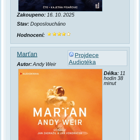
Zakoupeno:
16. 10. 2025
Stav:
Doposloucháno
Hodnocení:
Marťan
Projdece
Audiotéka
Autor:
Andy Weir
Délka:
11
hodin 38
minut