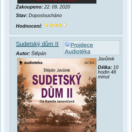
Zakoupeno:
22. 09. 2020
Stav:
Doposloucháno
Hodnocení:
Sudetský dům II
Projdece
Audiotéka
Autor:
Štěpán
Javůrek
Délka:
10
hodin 46
minut