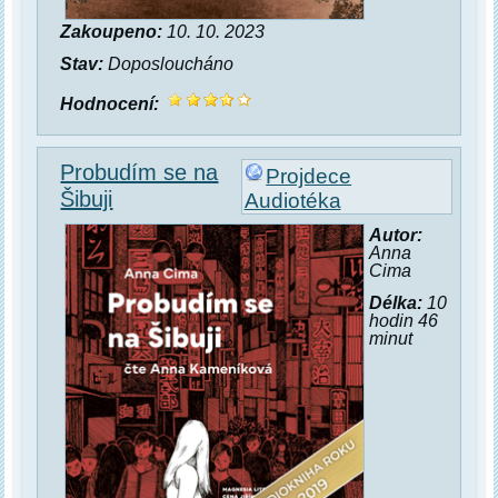
Zakoupeno:
10. 10. 2023
Stav:
Doposloucháno
Hodnocení:
Probudím se na
Projdece
Šibuji
Audiotéka
Autor:
Anna
Cima
Délka:
10
hodin 46
minut