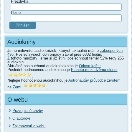
Přezdívka
Heslo
Audioknihy
Jsme milovníci audio knížek, kterých aktuálně máme
zakoupených
495
. Poslech všech dohromady zabral přes 6802 hodin.
Z tohoto množství jsme si již stihli poslechnout téměř 52% tedy 255
audioknih.
Aktuálně poslouchaná audioknihakniha je
Orlova kořist
Poslední hodnocenou audioknihou je
Planeta mezi dvěma slunci
.
Nejlépe hodnocenou audioknihou je
Astronautův průvodce životem
na Zemi
.
O webu
Pravopisné chyby
O autorovi
Zajimavosti o webu