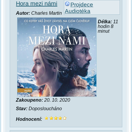
Hora mezi námi
Projdece
Audiotéka
Autor:
Charles Martin
Délka:
11
hodin 8
minut
Zakoupeno:
20. 10. 2020
Stav:
Doposloucháno
Hodnocení: