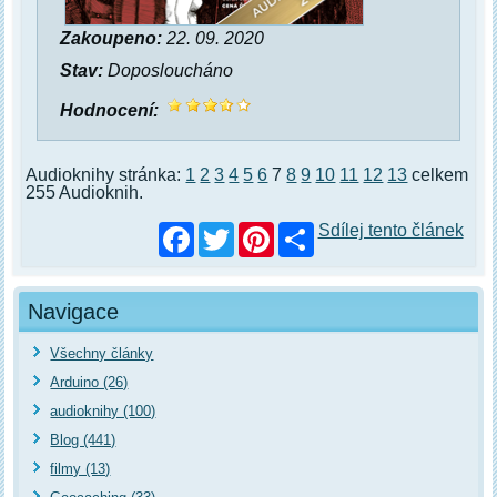
Zakoupeno:
22. 09. 2020
Stav:
Doposloucháno
Hodnocení:
Audioknihy stránka:
1
2
3
4
5
6
7
8
9
10
11
12
13
celkem
255 Audioknih.
Facebook
Twitter
Pinterest
Sdílej tento článek
Navigace
Všechny články
Arduino (26)
audioknihy (100)
Blog (441)
filmy (13)