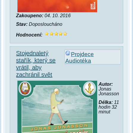
Zakoupeno:
04. 10. 2016
Stav:
Doposloucháno
Hodnocení:
Stojednaletý
Projdece
stařík, který se
Audiotéka
vrátil, aby
zachránil svět
Autor:
Jonas
Jonasson
Délka:
11
hodin 32
minut