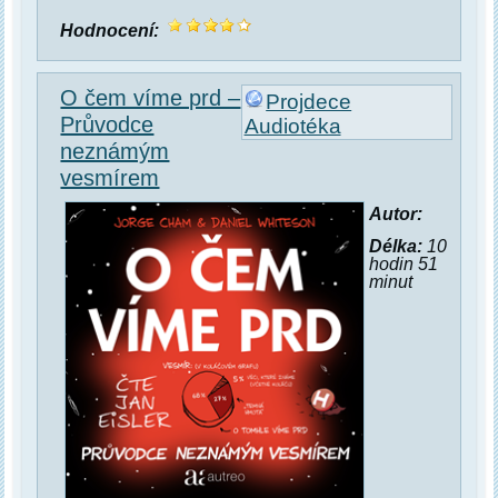
Hodnocení:
O čem víme prd –
Projdece
Průvodce
Audiotéka
neznámým
vesmírem
Autor:
Délka:
10
hodin 51
minut