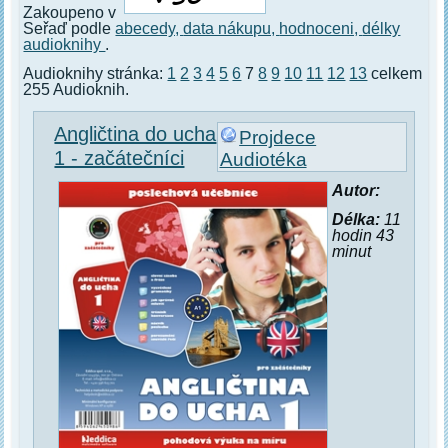
Zakoupeno v
Seřaď podle
abecedy,
data nákupu,
hodnoceni,
délky
audioknihy
.
Audioknihy stránka:
1
2
3
4
5
6
7
8
9
10
11
12
13
celkem
255 Audioknih.
Angličtina do ucha
Projdece
1 - začátečníci
Audiotéka
Autor:
Délka:
11
hodin 43
minut