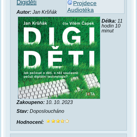
Digiděti
Projdece
Audiotéka
Autor:
Jan Kršňák
Délka:
11
hodin 10
minut
Zakoupeno:
10. 10. 2023
Stav:
Doposloucháno
Hodnocení: