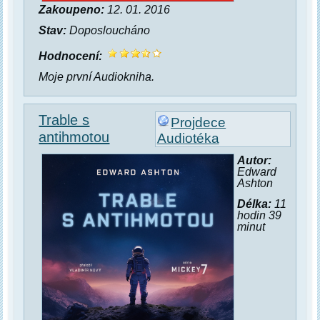
Zakoupeno:
12. 01. 2016
Stav:
Doposloucháno
Hodnocení:
Moje první Audiokniha.
Trable s
Projdece
antihmotou
Audiotéka
Autor:
Edward
Ashton
Délka:
11
hodin 39
minut