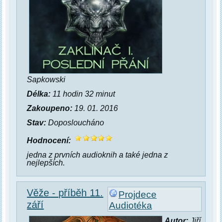
Sapkowski
Délka:
11 hodin 32 minut
Zakoupeno:
19. 01. 2016
Stav:
Doposloucháno
Hodnocení:
jedna z prvních audioknih a také jedna z
nejlepších.
Věže - příběh 11.
Projdece
září
Audiotéka
Autor:
Jiří