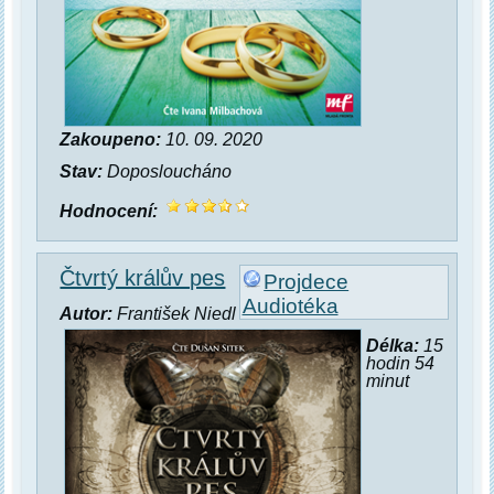
Zakoupeno:
10. 09. 2020
Stav:
Doposloucháno
Hodnocení:
Čtvrtý králův pes
Projdece
Audiotéka
Autor:
František Niedl
Délka:
15
hodin 54
minut