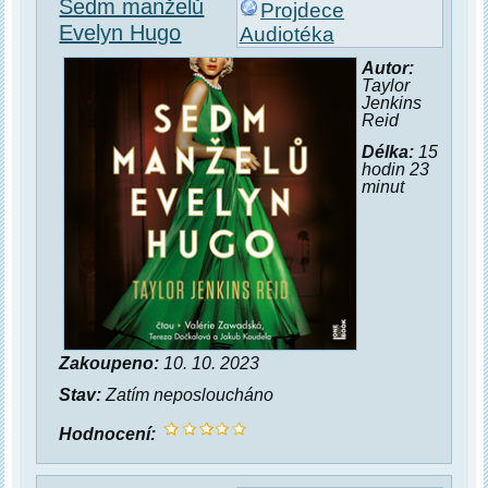
Sedm manželů
Projdece
Evelyn Hugo
Audiotéka
Autor:
Taylor
Jenkins
Reid
Délka:
15
hodin 23
minut
Zakoupeno:
10. 10. 2023
Stav:
Zatím neposloucháno
Hodnocení: