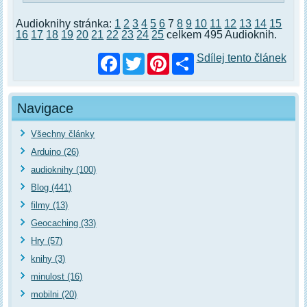
Audioknihy stránka:
1
2
3
4
5
6
7
8
9
10
11
12
13
14
15
16
17
18
19
20
21
22
23
24
25
celkem 495 Audioknih.
Facebook
Twitter
Pinterest
Sdílej tento článek
Navigace
Všechny články
Arduino (26)
audioknihy (100)
Blog (441)
filmy (13)
Geocaching (33)
Hry (57)
knihy (3)
minulost (16)
mobilni (20)