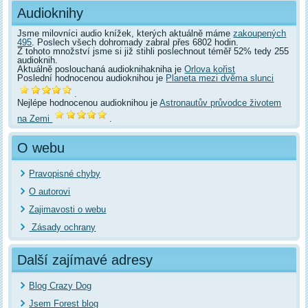
Audioknihy
Jsme milovníci audio knížek, kterých aktuálně máme
zakoupených
495
. Poslech všech dohromady zabral přes 6802 hodin.
Z tohoto množství jsme si již stihli poslechnout téměř 52% tedy 255
audioknih.
Aktuálně poslouchaná audioknihakniha je
Orlova kořist
Poslední hodnocenou audioknihou je
Planeta mezi dvěma slunci
.
Nejlépe hodnocenou audioknihou je
Astronautův průvodce životem
na Zemi
.
O webu
Pravopisné chyby
O autorovi
Zajimavosti o webu
Zásady ochrany
Další zajímavé adresy
Blog Crazy Dog
Jsem Forest blog