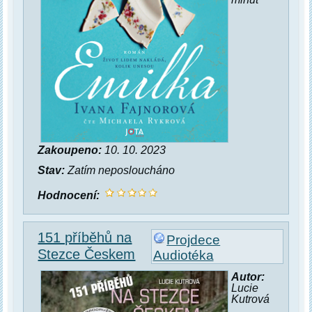
Zakoupeno:
10. 10. 2023
Stav:
Zatím neposloucháno
Hodnocení:
151 příběhů na
Projdece
Stezce Českem
Audiotéka
Autor:
Lucie
Kutrová