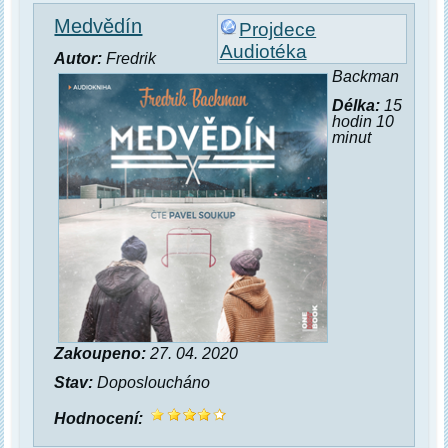
Medvědín
Projdece
Audiotéka
Autor:
Fredrik
Backman
Délka:
15
hodin 10
minut
Zakoupeno:
27. 04. 2020
Stav:
Doposloucháno
Hodnocení: