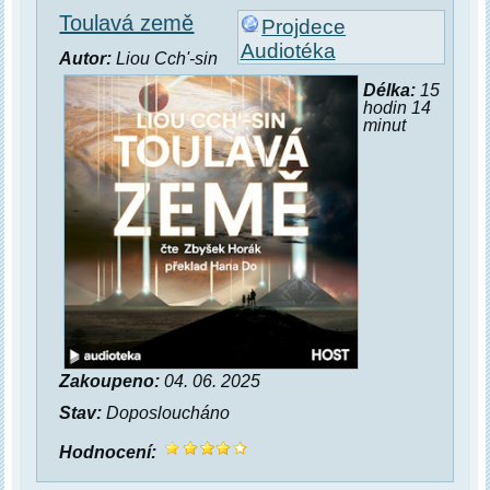
Toulavá země
Projdece
Audiotéka
Autor:
Liou Cch'-sin
Délka:
15
hodin 14
minut
Zakoupeno:
04. 06. 2025
Stav:
Doposloucháno
Hodnocení: