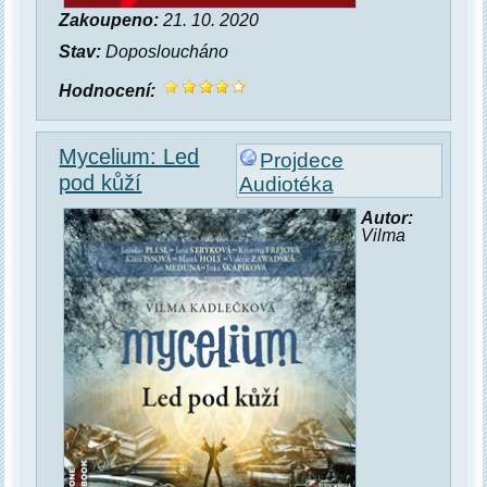
Zakoupeno:
21. 10. 2020
Stav:
Doposloucháno
Hodnocení:
Mycelium: Led
Projdece
pod kůží
Audiotéka
Autor:
Vilma