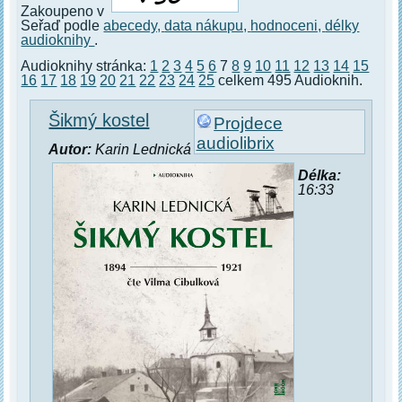
Zakoupeno v
Seřaď podle
abecedy,
data nákupu,
hodnoceni,
délky
audioknihy
.
Audioknihy stránka:
1
2
3
4
5
6
7
8
9
10
11
12
13
14
15
16
17
18
19
20
21
22
23
24
25
celkem 495 Audioknih.
Šikmý kostel
Projdece
audiolibrix
Autor:
Karin Lednická
Délka:
16:33