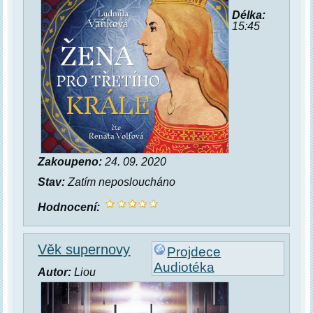
Délka:
15:45
Zakoupeno:
24. 09. 2020
Stav:
Zatím neposloucháno
Hodnocení:
Věk supernovy
Projdece
Audiotéka
Autor:
Liou