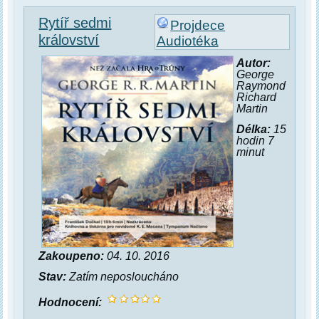
Rytíř sedmi
Projdece
království
Audiotéka
Autor:
George
Raymond
Richard
Martin
Délka:
15
hodin 7
minut
Zakoupeno:
04. 10. 2016
Stav:
Zatím neposloucháno
Hodnocení: