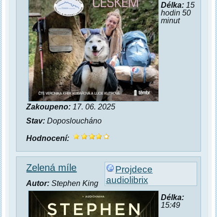
Délka:
15
hodin 50
minut
Zakoupeno:
17. 06. 2025
Stav:
Doposloucháno
Hodnocení:
Zelená míle
Projdece
audiolibrix
Autor:
Stephen King
Délka:
15:49