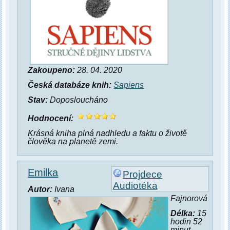
Zakoupeno:
28. 04. 2020
Česká databáze knih:
Sapiens
Stav:
Doposloucháno
Hodnocení:
Krásná kniha plná nadhledu a faktu o životě
člověka na planetě zemi.
Emilka
Projdece
Audiotéka
Autor:
Ivana
Fajnorová
Délka:
15
hodin 52
minut