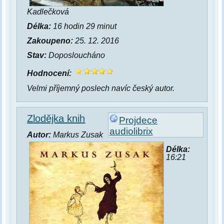
Kadlečková
Délka:
16 hodin 29 minut
Zakoupeno:
25. 12. 2016
Stav:
Doposloucháno
Hodnocení:
Velmi příjemný poslech navíc český autor.
Zlodějka knih
Projdece
audiolibrix
Autor:
Markus Zusak
Délka:
16:21