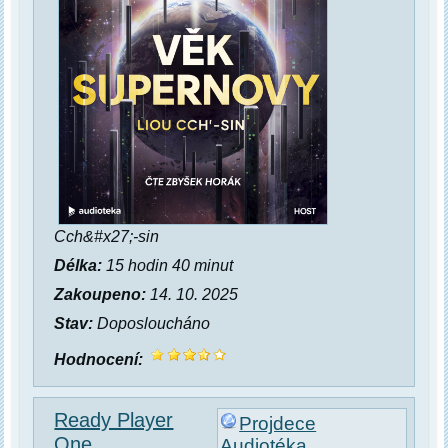
Cch&#x27;-sin
Délka:
15 hodin 40 minut
Zakoupeno:
14. 10. 2025
Stav:
Doposloucháno
Hodnocení:
Ready Player
Projdece
One
Audiotéka