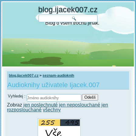
blog.ijacek007.cz
Blog o všem trochu jinak.
blog.ijacek007.cz
>
seznam-audioknih
Audioknihy uživatele Ijacek.007
Vyhledej :
Zobraz
jen poslechnuté
jen neposlouchané
jen
rozposlouchané
všechny