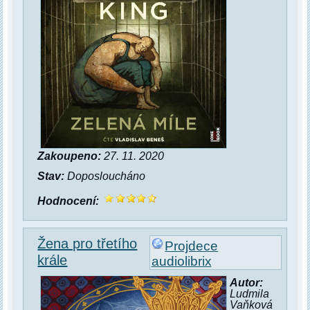
Zakoupeno:
27. 11. 2020
Stav:
Doposloucháno
Hodnocení:
Žena pro třetího
Projdece
krále
audiolibrix
Autor:
Ludmila
Vaňková