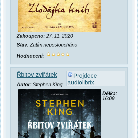
Zakoupeno:
27. 11. 2020
Stav:
Zatím neposloucháno
Hodnocení:
Řbitov zviřátek
Projdece
audiolibrix
Autor:
Stephen King
Délka:
16:09