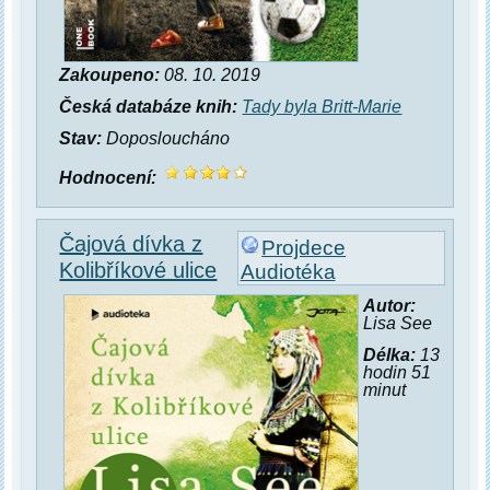
Zakoupeno:
08. 10. 2019
Česká databáze knih:
Tady byla Britt-Marie
Stav:
Doposloucháno
Hodnocení:
Čajová dívka z
Projdece
Kolibříkové ulice
Audiotéka
Autor:
Lisa See
Délka:
13
hodin 51
minut