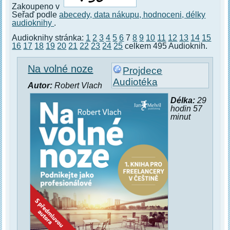
Zakoupeno v
Seřaď podle
abecedy,
data nákupu,
hodnoceni,
délky
audioknihy
.
Audioknihy stránka:
1
2
3
4
5
6
7
8
9
10
11
12
13
14
15
16
17
18
19
20
21
22
23
24
25
celkem 495 Audioknih.
Na volné noze
Projdece
Audiotéka
Autor:
Robert Vlach
Délka:
29
hodin 57
minut