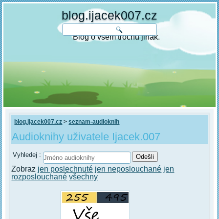
blog.ijacek007.cz
Blog o všem trochu jinak.
blog.ijacek007.cz
>
seznam-audioknih
Audioknihy uživatele Ijacek.007
Vyhledej :
Zobraz
jen poslechnuté
jen neposlouchané
jen
rozposlouchané
všechny