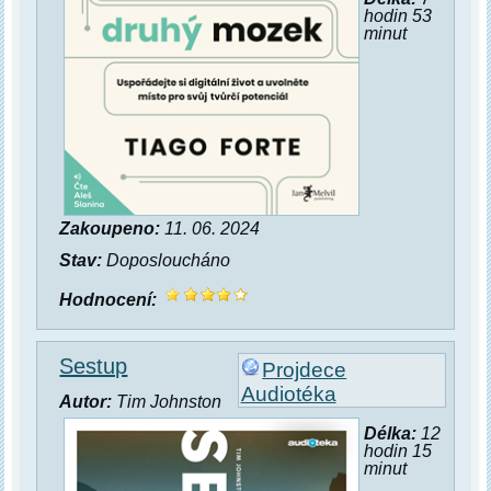
hodin 53
minut
Zakoupeno:
11. 06. 2024
Stav:
Doposloucháno
Hodnocení:
Sestup
Projdece
Audiotéka
Autor:
Tim Johnston
Délka:
12
hodin 15
minut