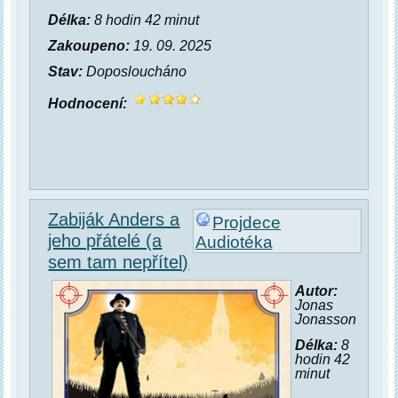
Délka:
8 hodin 42 minut
Zakoupeno:
19. 09. 2025
Stav:
Doposloucháno
Hodnocení:
Zabiják Anders a
Projdece
jeho přátelé (a
Audiotéka
sem tam nepřítel)
Autor:
Jonas
Jonasson
Délka:
8
hodin 42
minut