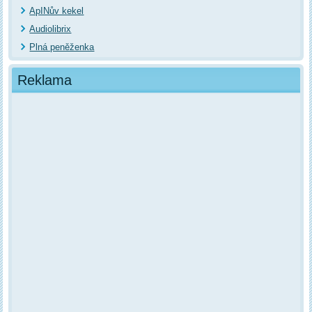
ApINův kekel
Audiolibrix
Plná peněženka
Reklama