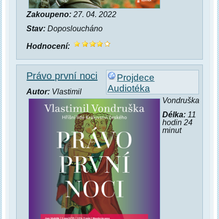
Zakoupeno:
27. 04. 2022
Stav:
Doposloucháno
Hodnocení:
Právo první noci
Projdece
Audiotéka
Autor:
Vlastimil
Vondruška
Délka:
11
hodin 24
minut