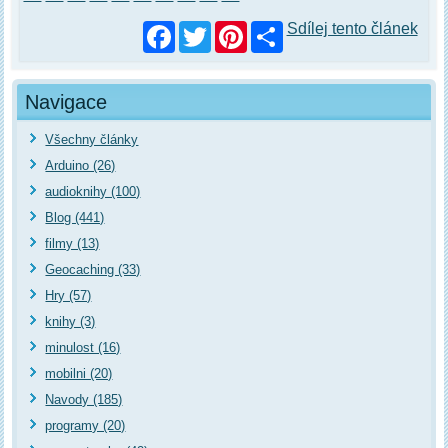
Facebook
Twitter
Pinterest
Sdílej tento článek
Navigace
Všechny články
Arduino (26)
audioknihy (100)
Blog (441)
filmy (13)
Geocaching (33)
Hry (57)
knihy (3)
minulost (16)
mobilni (20)
Navody (185)
programy (20)