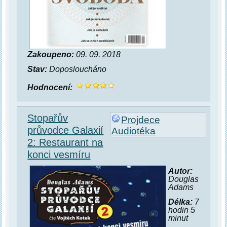
Zakoupeno:
09. 09. 2018
Stav:
Doposloucháno
Hodnocení:
Stopařův
Projdece
průvodce Galaxií
Audiotéka
2: Restaurant na
konci vesmíru
Autor:
Douglas
Adams
Délka:
7
hodin 5
minut