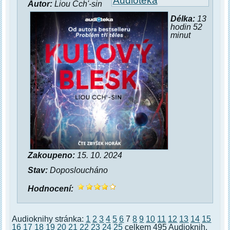
Audiotéka
Autor:
Liou Cch'-sin
Délka:
13
hodin 52
minut
Zakoupeno:
15. 10. 2024
Stav:
Doposloucháno
Hodnocení:
Audioknihy stránka:
1
2
3
4
5
6
7
8
9
10
11
12
13
14
15
16
17
18
19
20
21
22
23
24
25
celkem 495 Audioknih.