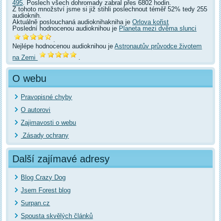
495
. Poslech všech dohromady zabral přes 6802 hodin.
Z tohoto množství jsme si již stihli poslechnout téměř 52% tedy 255
audioknih.
Aktuálně poslouchaná audioknihakniha je
Orlova kořist
Poslední hodnocenou audioknihou je
Planeta mezi dvěma slunci
.
Nejlépe hodnocenou audioknihou je
Astronautův průvodce životem
na Zemi
.
O webu
Pravopisné chyby
O autorovi
Zajimavosti o webu
Zásady ochrany
Další zajímavé adresy
Blog Crazy Dog
Jsem Forest blog
Surpan.cz
Spousta skvělých článků