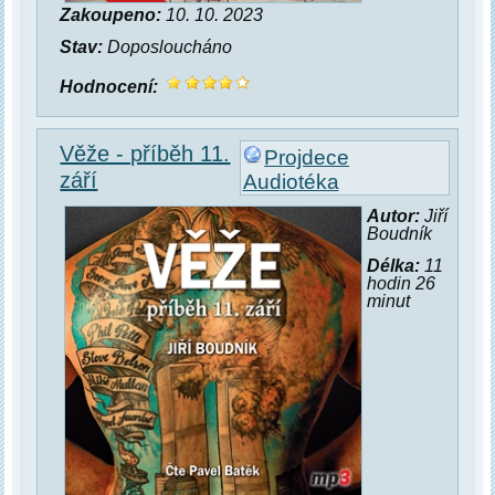
Zakoupeno:
10. 10. 2023
Stav:
Doposloucháno
Hodnocení:
Věže - příběh 11.
Projdece
září
Audiotéka
Autor:
Jiří
Boudník
Délka:
11
hodin 26
minut