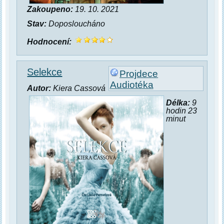
Zakoupeno:
19. 10. 2021
Stav:
Doposloucháno
Hodnocení:
Selekce
Projdece
Audiotéka
Autor:
Kiera Cassová
Délka:
9
hodin 23
minut