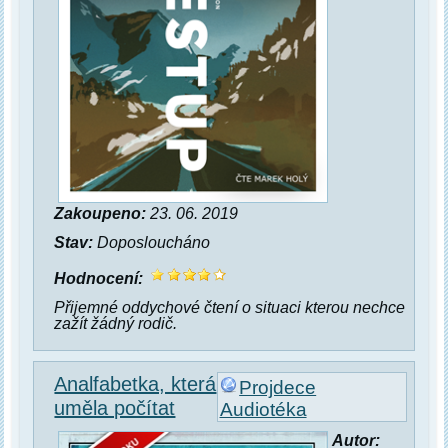
Zakoupeno:
23. 06. 2019
Stav:
Doposloucháno
Hodnocení:
Přijemné oddychové čtení o situaci kterou nechce
zažít žádný rodič.
Analfabetka, která
Projdece
uměla počítat
Audiotéka
Autor: