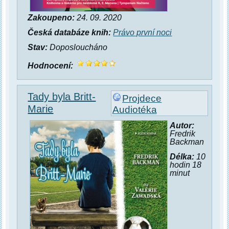
Zakoupeno:
24. 09. 2020
Česká databáze knih:
Právo první noci
Stav:
Doposloucháno
Hodnocení:
Tady byla Britt-
Projdece
Marie
Audiotéka
Autor:
Fredrik
Backman
Délka:
10
hodin 18
minut