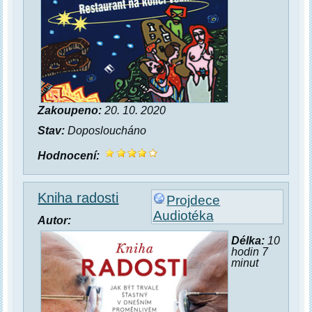
Zakoupeno:
20. 10. 2020
Stav:
Doposloucháno
Hodnocení:
Kniha radosti
Projdece
Audiotéka
Autor:
Délka:
10
hodin 7
minut