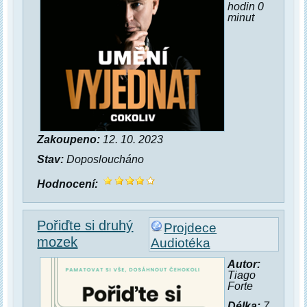
hodin 0
minut
Zakoupeno:
12. 10. 2023
Stav:
Doposloucháno
Hodnocení:
Pořiďte si druhý
Projdece
mozek
Audiotéka
Autor:
Tiago
Forte
Délka:
7