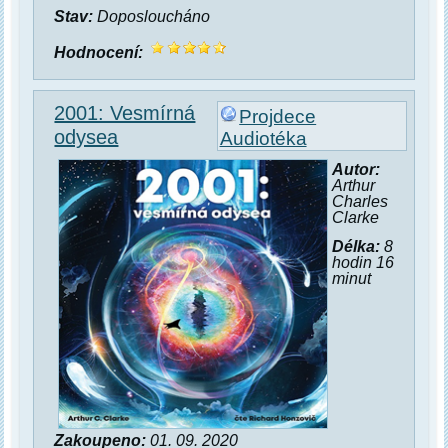
Stav:
Doposloucháno
Hodnocení:
2001: Vesmírná
Projdece
odysea
Audiotéka
Autor:
Arthur
Charles
Clarke
Délka:
8
hodin 16
minut
Zakoupeno:
01. 09. 2020