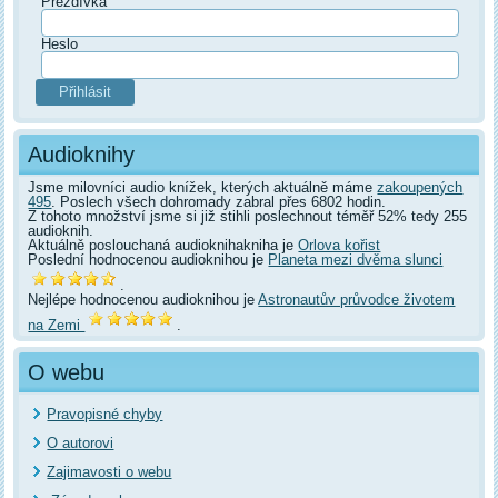
Přezdívka
Heslo
Audioknihy
Jsme milovníci audio knížek, kterých aktuálně máme
zakoupených
495
. Poslech všech dohromady zabral přes 6802 hodin.
Z tohoto množství jsme si již stihli poslechnout téměř 52% tedy 255
audioknih.
Aktuálně poslouchaná audioknihakniha je
Orlova kořist
Poslední hodnocenou audioknihou je
Planeta mezi dvěma slunci
.
Nejlépe hodnocenou audioknihou je
Astronautův průvodce životem
na Zemi
.
O webu
Pravopisné chyby
O autorovi
Zajimavosti o webu