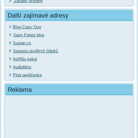
Zásady ochrany
Další zajímavé adresy
Blog Crazy Dog
Jsem Forest blog
Surpan.cz
Spousta skvělých článků
ApINův kekel
Audiolibrix
Plná peněženka
Reklama