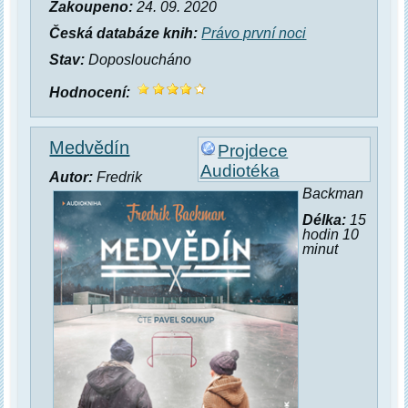
Zakoupeno:
24. 09. 2020
Česká databáze knih:
Právo první noci
Stav:
Doposloucháno
Hodnocení:
Medvědín
Projdece
Audiotéka
Autor:
Fredrik
Backman
Délka:
15
hodin 10
minut