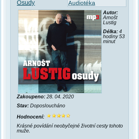
Osudy
Audiotéka
Autor:
Arnošt
Lustig
Délka:
4
hodiny 53
minut
Zakoupeno:
28. 04. 2020
Stav:
Doposloucháno
Hodnocení:
Krásné povídání neobyčejné životní cesty tohoto
muže.