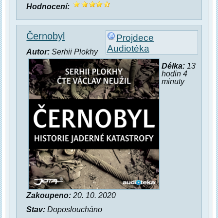
Hodnocení:
Černobyl
Projdece
Audiotéka
Autor:
Serhii Plokhy
Délka:
13
hodin 4
minuty
Zakoupeno:
20. 10. 2020
Stav:
Doposloucháno