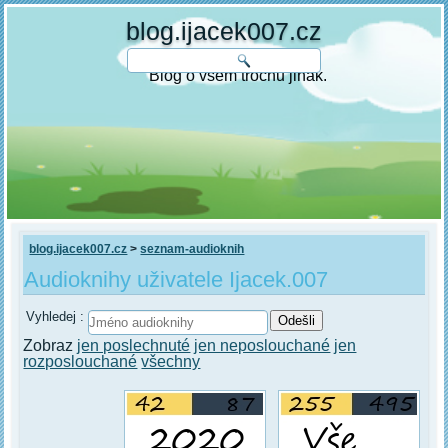
blog.ijacek007.cz
Blog o všem trochu jinak.
blog.ijacek007.cz
>
seznam-audioknih
Audioknihy uživatele Ijacek.007
Vyhledej :
Zobraz
jen poslechnuté
jen neposlouchané
jen
rozposlouchané
všechny