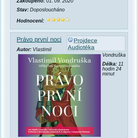
Zakoupeno:
01. 09. 2020
Stav:
Doposloucháno
Hodnocení:
Právo první noci
Projdece
Audiotéka
Autor:
Vlastimil
Vondruška
Délka:
11
hodin 24
minut