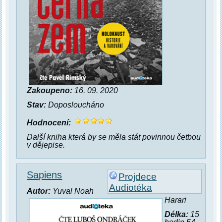
Zakoupeno:
16. 09. 2020
Stav:
Doposloucháno
Hodnocení:
Další kniha která by se měla stát povinnou četbou
v dějepise.
Sapiens
Projdece
Audiotéka
Autor:
Yuval Noah
Harari
Délka:
15