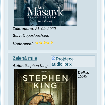
Zakoupeno:
21. 09. 2020
Stav:
Doposloucháno
Hodnocení:
Zelená míle
Projdece
audiolibrix
Autor:
Stephen King
Délka:
15:49