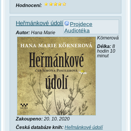
Hodnocení:
Heřmánkové údolí
Projdece
Audiotéka
Autor:
Hana Marie
Körnerová
Délka:
8
hodin 10
minut
Zakoupeno:
20. 10. 2020
Česká databáze knih:
Heřmánkové údolí