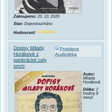
Zakoupeno:
20. 10. 2020
Stav:
Doposloucháno
Hodnocení:
Dopisy Milady
Projdece
Horákové z
Audiotéka
pankrácké cely
smrti
Autor:
Milada
Horáková
Délka:
2
hodiny 9
minut