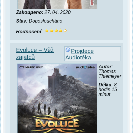
Zakoupeno:
27. 04. 2020
Stav:
Doposloucháno
Hodnocení:
Evoluce – Věž
Projdece
zajatců
Audiotéka
Autor:
Thomas
Thiemeyer
Délka:
8
hodin 15
minut