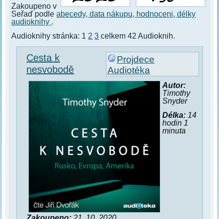
Zakoupeno v
Seřaď podle
abecedy,
data nákupu,
hodnoceni,
délky
audioknihy
.
Audioknihy stránka: 1
2
3
celkem 42 Audioknih.
Cesta k
Projdece
nesvobodě
Audiotéka
Autor:
Timothy
Snyder
Délka:
14
hodin 1
minuta
Zakoupeno:
21. 10. 2020