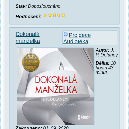
Stav:
Doposloucháno
Hodnocení:
Dokonalá
Projdece
manželka
Audiotéka
Autor:
J.
P. Delaney
Délka:
10
hodin 43
minut
Zakoupeno:
01. 09. 2020