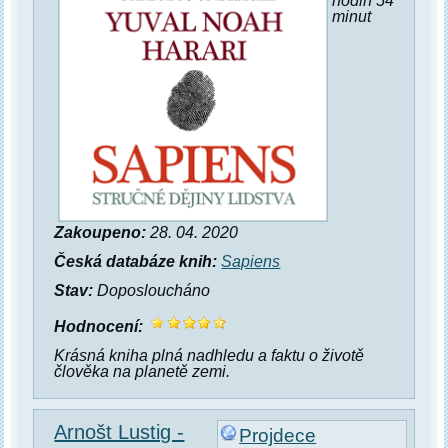
hodin 54
minut
Zakoupeno:
28. 04. 2020
Česká databáze knih:
Sapiens
Stav:
Doposloucháno
Hodnocení:
Krásná kniha plná nadhledu a faktu o životě
člověka na planetě zemi.
Arnošt Lustig -
Projdece