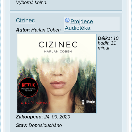
Výborná kniha.
Cizinec
Projdece
Audiotéka
Autor:
Harlan Coben
Délka:
10
hodin 31
minut
Zakoupeno:
24. 09. 2020
Stav:
Doposloucháno