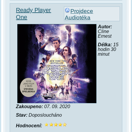
Ready Player
Projdece
One
Audiotéka
Autor:
Cline
Ernest
Délka:
15
hodin 30
minut
Zakoupeno:
07. 09. 2020
Stav:
Doposloucháno
Hodnocení: