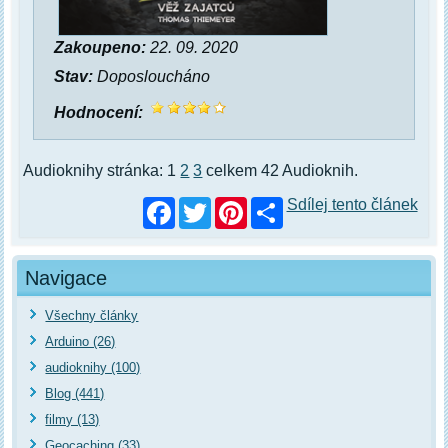
Zakoupeno:
22. 09. 2020
Stav:
Doposloucháno
Hodnocení:
Audioknihy stránka: 1
2
3
celkem 42 Audioknih.
Facebook
Twitter
Pinterest
Sdílej tento článek
Navigace
Všechny články
Arduino (26)
audioknihy (100)
Blog (441)
filmy (13)
Geocaching (33)