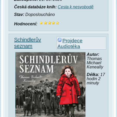
Česká databáze knih:
Cesta k nesvobodě
Stav:
Doposloucháno
Hodnocení:
Schindlerův
Projdece
seznam
Audiotéka
Autor:
Thomas
Michael
Keneally
Délka:
17
hodin 2
minuty