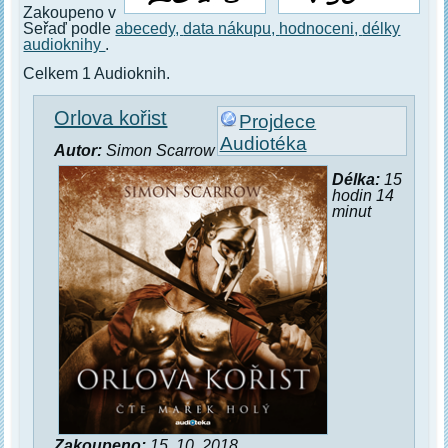
Zakoupeno v
Seřaď podle
abecedy,
data nákupu,
hodnoceni,
délky
audioknihy
.
Celkem 1 Audioknih.
Orlova kořist
Projdece
Audiotéka
Autor:
Simon Scarrow
Délka:
15
hodin 14
minut
Zakoupeno:
15. 10. 2018