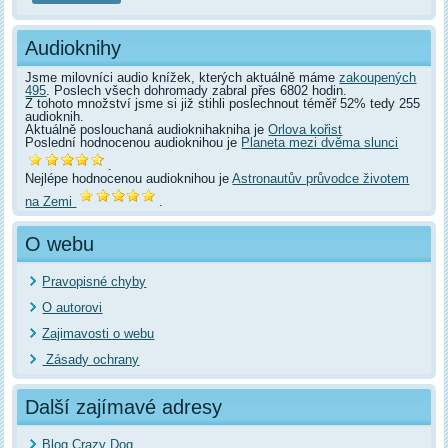
Audioknihy
Jsme milovníci audio knížek, kterých aktuálně máme
zakoupených
495
. Poslech všech dohromady zabral přes 6802 hodin.
Z tohoto množství jsme si již stihli poslechnout téměř 52% tedy 255
audioknih.
Aktuálně poslouchaná audioknihakniha je
Orlova kořist
Poslední hodnocenou audioknihou je
Planeta mezi dvěma slunci
.
Nejlépe hodnocenou audioknihou je
Astronautův průvodce životem
na Zemi
.
O webu
Pravopisné chyby
O autorovi
Zajimavosti o webu
Zásady ochrany
Další zajímavé adresy
Blog Crazy Dog