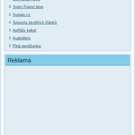
Jsem Forest blog
Surpan.cz
Spousta skvělých článků
ApINův kekel
Audiolibrix
Plná peněženka
Reklama