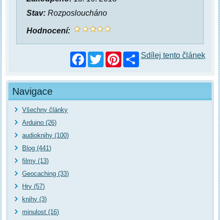
Stav:
Rozposloucháno
Hodnocení:
Facebook
Twitter
Pinterest
Sdílej tento článek
Navigace
Všechny články
Arduino (26)
audioknihy (100)
Blog (441)
filmy (13)
Geocaching (33)
Hry (57)
knihy (3)
minulost (16)