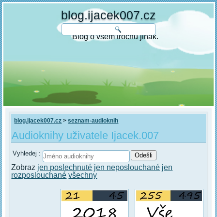
blog.ijacek007.cz
Blog o všem trochu jinak.
blog.ijacek007.cz
>
seznam-audioknih
Audioknihy uživatele Ijacek.007
Vyhledej :
Zobraz
jen poslechnuté
jen neposlouchané
jen
rozposlouchané
všechny