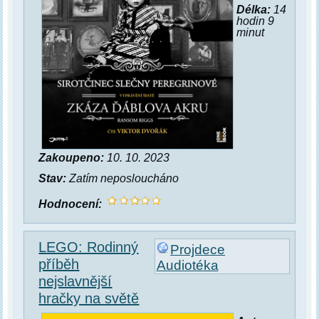
Délka:
14
hodin 9
minut
Zakoupeno:
10. 10. 2023
Stav:
Zatím neposloucháno
Hodnocení:
LEGO: Rodinný
Projdece
příběh
Audiotéka
nejslavnější
hračky na světě