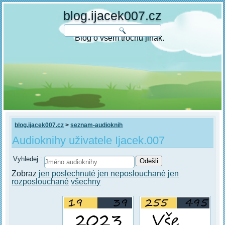
blog.ijacek007.cz
Blog o všem trochu jinak.
blog.ijacek007.cz
>
seznam-audioknih
Audioknihy uživatele Ijacek.007
Vyhledej :
Zobraz
jen poslechnuté
jen neposlouchané
jen
rozposlouchané
všechny