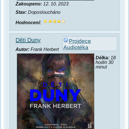
Zakoupeno:
12. 10. 2023
Stav:
Doposloucháno
Hodnocení:
Děti Duny
Projdece
Audiotéka
Autor:
Frank Herbert
Délka:
18
hodin 30
minut