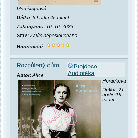
Mornštajnová
Délka:
8 hodin 45 minut
Zakoupeno:
10. 10. 2023
Stav:
Zatím neposloucháno
Hodnocení:
Rozpůlený dům
Projdece
Audiotéka
Autor:
Alice
Horáčková
Délka:
21
hodin 19
minut