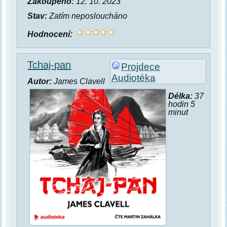
Zakoupeno:
12. 10. 2023
Stav:
Zatím neposloucháno
Hodnocení:
Tchaj-pan
Projdece
Audiotéka
Autor:
James Clavell
Délka:
37
hodin 5
minut