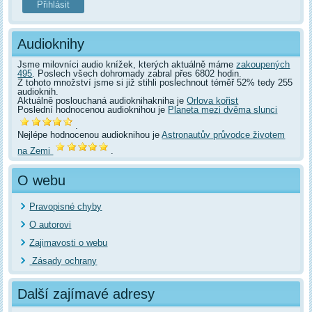
Audioknihy
Jsme milovníci audio knížek, kterých aktuálně máme
zakoupených
495
. Poslech všech dohromady zabral přes 6802 hodin.
Z tohoto množství jsme si již stihli poslechnout téměř 52% tedy 255
audioknih.
Aktuálně poslouchaná audioknihakniha je
Orlova kořist
Poslední hodnocenou audioknihou je
Planeta mezi dvěma slunci
.
Nejlépe hodnocenou audioknihou je
Astronautův průvodce životem
na Zemi
.
O webu
Pravopisné chyby
O autorovi
Zajimavosti o webu
Zásady ochrany
Další zajímavé adresy