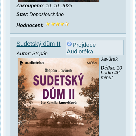
Zakoupeno:
10. 10. 2023
Stav:
Doposloucháno
Hodnocení:
Sudetský dům II
Projdece
Audiotéka
Autor:
Štěpán
Javůrek
Délka:
10
hodin 46
minut