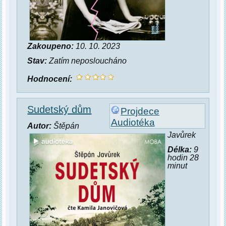
Zakoupeno:
10. 10. 2023
Stav:
Zatím neposloucháno
Hodnocení:
Sudetský dům
Projdece
Audiotéka
Autor:
Štěpán
Javůrek
Délka:
9
hodin 28
minut