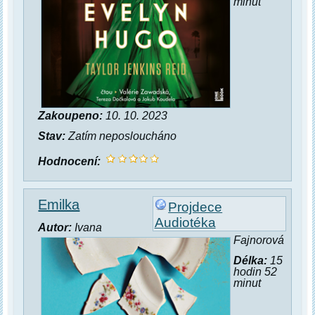
minut
Zakoupeno:
10. 10. 2023
Stav:
Zatím neposloucháno
Hodnocení:
Emilka
Projdece
Audiotéka
Autor:
Ivana
Fajnorová
Délka:
15
hodin 52
minut