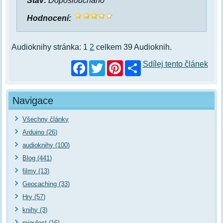
Stav:
Doposloucháno
Hodnocení:
Audioknihy stránka: 1
2
celkem 39 Audioknih.
Facebook
Twitter
Pinterest
Sdílej tento článek
Navigace
Všechny články
Arduino (26)
audioknihy (100)
Blog (441)
filmy (13)
Geocaching (33)
Hry (57)
knihy (3)
minulost (16)