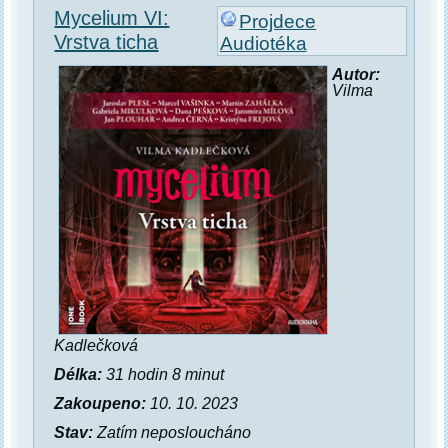
Mycelium VI:
Projdece
Vrstva ticha
Audiotéka
Autor:
Vilma
Kadlečková
Délka:
31 hodin 8 minut
Zakoupeno:
10. 10. 2023
Stav:
Zatím neposloucháno