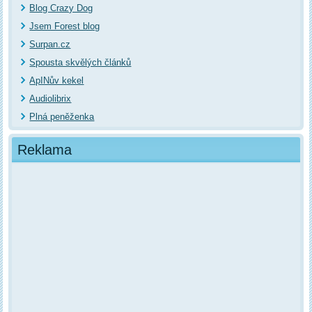
Blog Crazy Dog
Jsem Forest blog
Surpan.cz
Spousta skvělých článků
ApINův kekel
Audiolibrix
Plná peněženka
Reklama