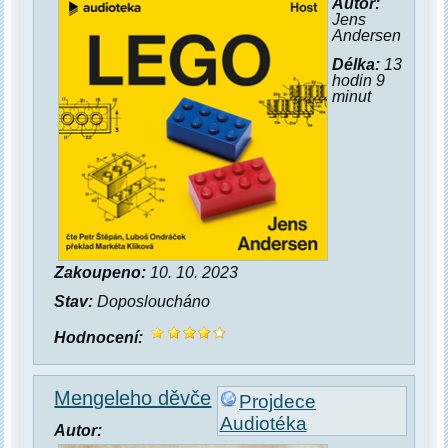
Autor:
Jens
Andersen
Délka:
13
hodin 9
minut
Zakoupeno:
10. 10. 2023
Stav:
Doposloucháno
Hodnocení:
Mengeleho děvče
Projdece
Audiotéka
Autor: