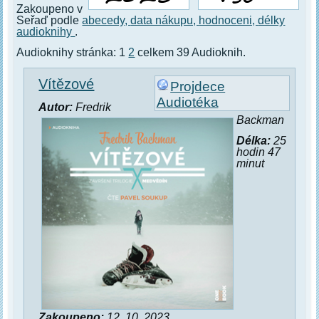
Zakoupeno v
Seřaď podle
abecedy,
data nákupu,
hodnoceni,
délky
audioknihy
.
Audioknihy stránka: 1
2
celkem 39 Audioknih.
Vítězové
Projdece
Audiotéka
Autor:
Fredrik
Backman
Délka:
25
hodin 47
minut
Zakoupeno:
12. 10. 2023