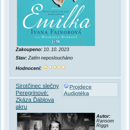
Zakoupeno:
10. 10. 2023
Stav:
Zatím neposloucháno
Hodnocení:
Sirotčinec slečny
Projdece
Peregrinové:
Audiotéka
Zkáza Ďáblova
akru
Autor:
Ransom
Riggs