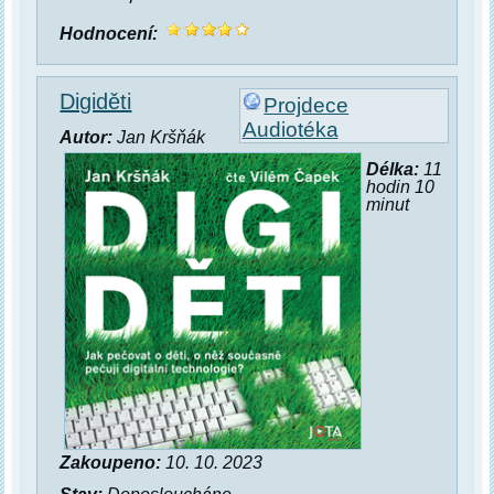
Hodnocení:
Digiděti
Projdece
Audiotéka
Autor:
Jan Kršňák
Délka:
11
hodin 10
minut
Zakoupeno:
10. 10. 2023