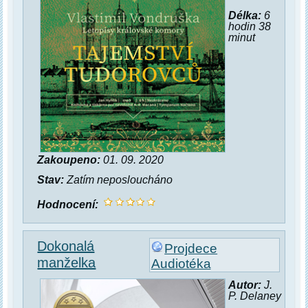
Délka:
6
hodin 38
minut
Zakoupeno:
01. 09. 2020
Stav:
Zatím neposloucháno
Hodnocení:
Dokonalá
Projdece
manželka
Audiotéka
Autor:
J.
P. Delaney