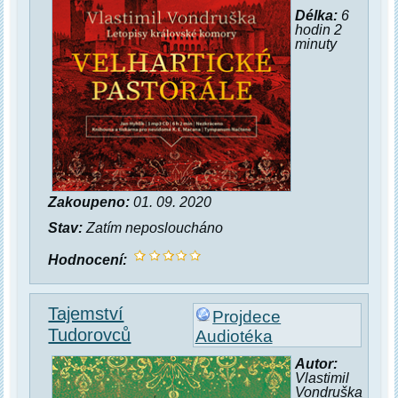
Délka:
6
hodin 2
minuty
Zakoupeno:
01. 09. 2020
Stav:
Zatím neposloucháno
Hodnocení:
Tajemství
Projdece
Tudorovců
Audiotéka
Autor:
Vlastimil
Vondruška