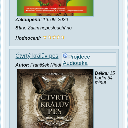
Zakoupeno:
16. 09. 2020
Stav:
Zatím neposloucháno
Hodnocení:
Čtvrtý králův pes
Projdece
Audiotéka
Autor:
František Niedl
Délka:
15
hodin 54
minut