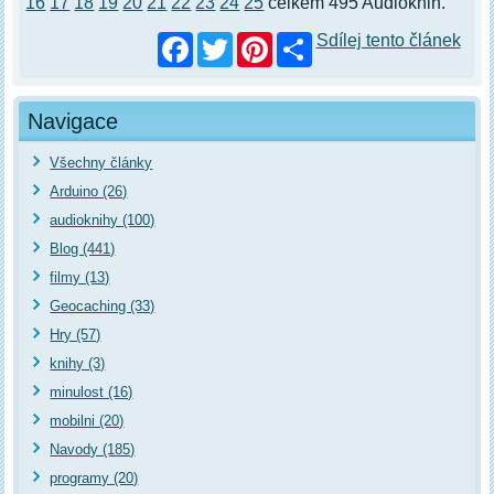
16
17
18
19
20
21
22
23
24
25
celkem 495 Audioknih.
Facebook
Twitter
Pinterest
Sdílej tento článek
Navigace
Všechny články
Arduino (26)
audioknihy (100)
Blog (441)
filmy (13)
Geocaching (33)
Hry (57)
knihy (3)
minulost (16)
mobilni (20)
Navody (185)
programy (20)