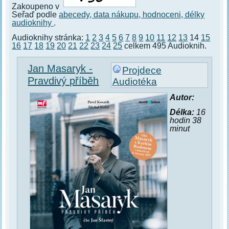
Zakoupeno v
Seřaď podle
abecedy,
data nákupu,
hodnoceni,
délky
audioknihy
.
Audioknihy stránka:
1
2
3
4
5
6
7
8
9
10
11
12
13
14
15
16
17
18
19
20
21
22
23
24
25
celkem 495 Audioknih.
Jan Masaryk -
Projdece
Pravdivý příběh
Audiotéka
Autor:
Délka:
16
hodin 38
minut