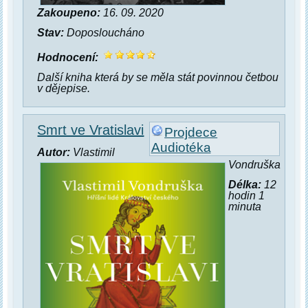
Zakoupeno:
16. 09. 2020
Stav:
Doposloucháno
Hodnocení:
Další kniha která by se měla stát povinnou četbou
v dějepise.
Smrt ve Vratislavi
Projdece
Audiotéka
Autor:
Vlastimil
Vondruška
Délka:
12
hodin 1
minuta