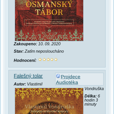
Zakoupeno:
10. 09. 2020
Stav:
Zatím neposloucháno
Hodnocení:
Falešný tolar
Projdece
Audiotéka
Autor:
Vlastimil
Vondruška
Délka:
6
hodin 3
minuty