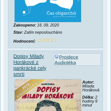
Zakoupeno:
16. 09. 2020
Stav:
Zatím neposloucháno
Hodnocení:
Dopisy Milady
Projdece
Horákové z
Audiotéka
pankrácké cely
smrti
Autor:
Milada
Horáková
Délka:
2
hodiny 9
minut