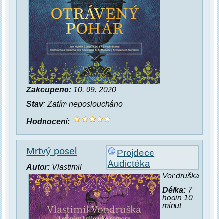
Zakoupeno:
10. 09. 2020
Stav:
Zatím neposloucháno
Hodnocení:
Mrtvý posel
Projdece
Audiotéka
Autor:
Vlastimil
Vondruška
Délka:
7
hodin 10
minut