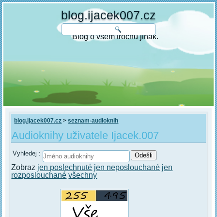
blog.ijacek007.cz
Blog o všem trochu jinak.
blog.ijacek007.cz
>
seznam-audioknih
Audioknihy uživatele Ijacek.007
Vyhledej :
Zobraz
jen poslechnuté
jen neposlouchané
jen
rozposlouchané
všechny