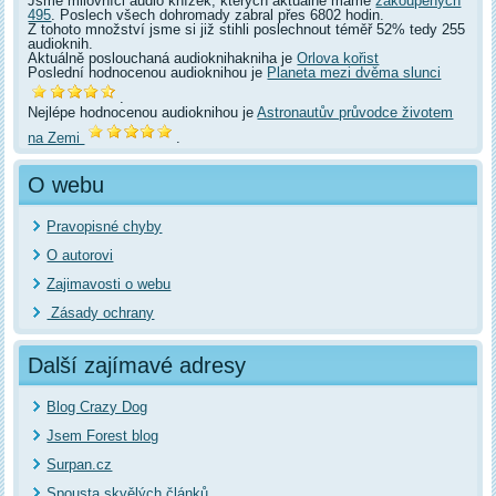
Jsme milovníci audio knížek, kterých aktuálně máme
zakoupených
495
. Poslech všech dohromady zabral přes 6802 hodin.
Z tohoto množství jsme si již stihli poslechnout téměř 52% tedy 255
audioknih.
Aktuálně poslouchaná audioknihakniha je
Orlova kořist
Poslední hodnocenou audioknihou je
Planeta mezi dvěma slunci
.
Nejlépe hodnocenou audioknihou je
Astronautův průvodce životem
na Zemi
.
O webu
Pravopisné chyby
O autorovi
Zajimavosti o webu
Zásady ochrany
Další zajímavé adresy
Blog Crazy Dog
Jsem Forest blog
Surpan.cz
Spousta skvělých článků