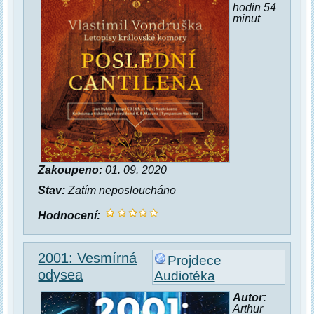
hodin 54
minut
Zakoupeno:
01. 09. 2020
Stav:
Zatím neposloucháno
Hodnocení:
2001: Vesmírná
Projdece
odysea
Audiotéka
Autor:
Arthur