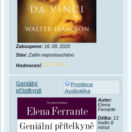
Zakoupeno:
16. 09. 2020
Stav:
Zatím neposloucháno
Hodnocení:
Geniální
Projdece
přítelkyně
Audiotéka
Autor:
Elena
Ferrante
Délka:
13
hodin 8
minut