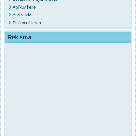
ApINův kekel
Audiolibrix
Plná peněženka
Reklama