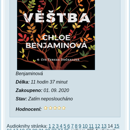
Benjaminová
Délka:
11 hodin 37 minut
Zakoupeno:
01. 09. 2020
Stav:
Zatím neposloucháno
Hodnocení:
Audioknihy stránka:
1
2
3
4
5
6
7
8
9
10
11
12
13
14
15