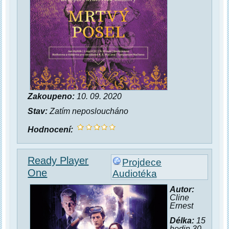
Zakoupeno:
10. 09. 2020
Stav:
Zatím neposloucháno
Hodnocení:
Ready Player
Projdece
One
Audiotéka
Autor:
Cline
Ernest
Délka:
15
hodin 30