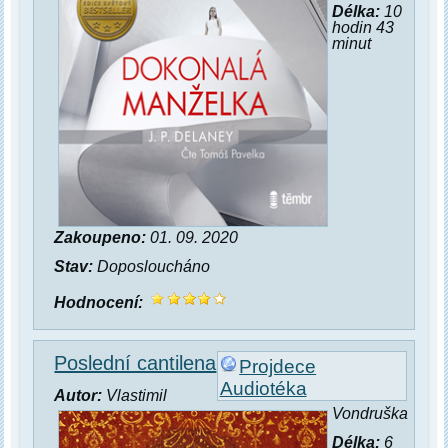
Délka:
10
hodin 43
minut
Zakoupeno:
01. 09. 2020
Stav:
Doposloucháno
Hodnocení:
Poslední cantilena
Projdece
Audiotéka
Autor:
Vlastimil
Vondruška
Délka:
6