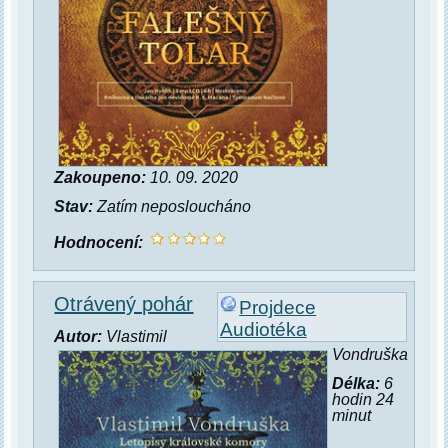
Zakoupeno:
10. 09. 2020
Stav:
Zatím neposloucháno
Hodnocení:
Otrávený pohár
Projdece
Audiotéka
Autor:
Vlastimil
Vondruška
Délka:
6
hodin 24
minut