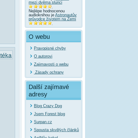
mezi dvěma slunci
.
Nejlépe hodnocenou
audioknihou je
Astronautův
průvodce životem na Zemi
.
O webu
Pravopisné chyby
otéka
O autorovi
Zajimavosti o webu
Zásady ochrany
Další zajímavé
adresy
Blog Crazy Dog
Jsem Forest blog
Surpan.cz
Spousta skvělých článků
ApINův kekel