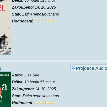
Délka:
30 hodin 51 minut
Zakoupeno:
14. 10. 2025
Stav:
Zatím neposloucháno
Hodnocení:
n
Projdece Audi
Autor:
Lisa See
Délka:
13 hodin 55 minut
Zakoupeno:
14. 10. 2025
Stav:
Zatím neposloucháno
Hodnocení: