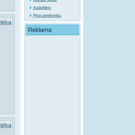
Audiolibrix
Plná peněženka
otéka
Reklama
otéka