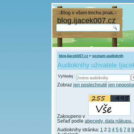
Blog o všem trochu jinak.
blog.ijacek007.cz
blog.ijacek007.cz
>
seznam-audioknih
Audioknihy uživatele Ijace
Vyhledej :
Zobraz
jen poslechnuté
jen neposl
Zakoupeno v
Seřaď podle
abecedy,
data nákupu,
Audioknihy stránka:
1
2
3
4
5
6
7
8
9