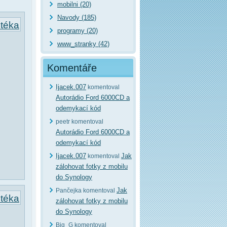
mobilni (20)
Navody (185)
otéka
programy (20)
www_stranky (42)
Komentáře
Ijacek.007
komentoval
Autorádio Ford 6000CD a
odemykací kód
peetr komentoval
Autorádio Ford 6000CD a
odemykací kód
Ijacek.007
Jak
komentoval
zálohovat fotky z mobilu
do Synology
Jak
Pančejka komentoval
otéka
zálohovat fotky z mobilu
do Synology
Big_G komentoval