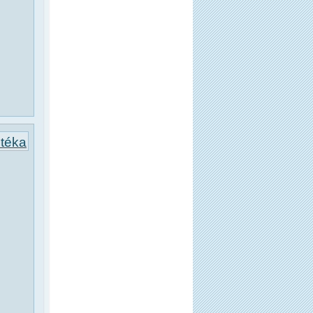
otéka