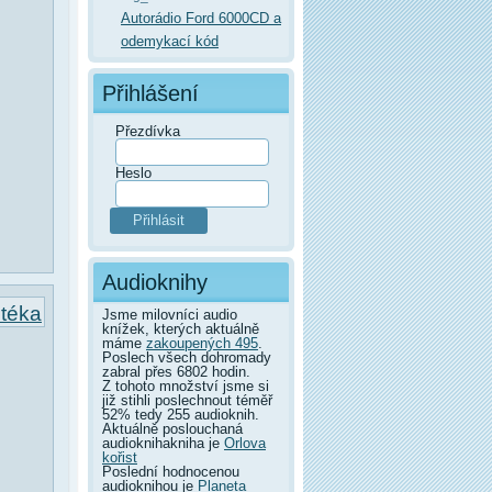
Autorádio Ford 6000CD a
odemykací kód
Přihlášení
Přezdívka
Heslo
Audioknihy
otéka
Jsme milovníci audio
knížek, kterých aktuálně
máme
zakoupených 495
.
Poslech všech dohromady
zabral přes 6802 hodin.
Z tohoto množství jsme si
již stihli poslechnout téměř
52% tedy 255 audioknih.
Aktuálně poslouchaná
audioknihakniha je
Orlova
kořist
Poslední hodnocenou
audioknihou je
Planeta