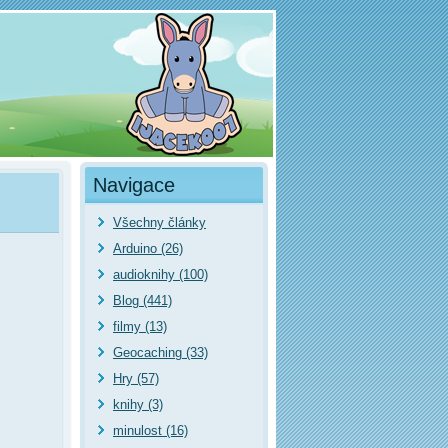
Navigace
Všechny články
Arduino (26)
audioknihy (100)
Blog (441)
filmy (13)
Geocaching (33)
Hry (57)
knihy (3)
minulost (16)