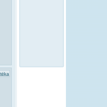
otéka