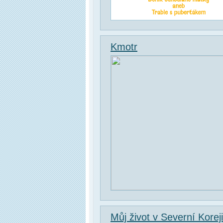
Kmotr
Můj život v Severní Koreji