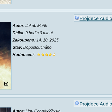
Projdece Audi
Autor:
Jakub Mařík
Délka:
9 hodin 0 minut
Zakoupeno:
14. 10. 2025
Stav:
Doposloucháno
Hodnocení:
Projdece Audi
Autor:
Liou Cch&#x27;-sin