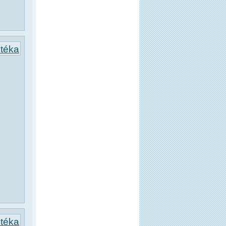
otéka
otéka