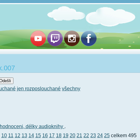
k.007
ouchané
jen rozposlouchané
všechny
hodnoceni,
délky audioknihy
.
10
11
12
13
14
15
16
17
18
19
20
21
22
23
24
25
celkem 495