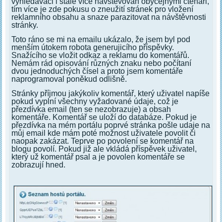
vyhledávači i stále více navštěvován obyčejnými čtenáři,
tím více je zde pokusu o zneužití stránek pro vložení
reklamního obsahu a snaze parazitovat na návštěvnosti
stránky.
Toto ráno se mi na emailu ukázalo, že jsem byl pod
menším útokem robota generujicího příspěvky.
Snažícího se vložit odkaz a reklamu do komentářů.
Nemám rád opisování různých znaku nebo počítaní
dvou jednoduchých čísel a proto jsem komentáře
naprogramoval poněkud odlišně.
Stránky příjmou jakýkoliv komentář, který uživatel napíše
pokud vyplní všechny vyžadované údaje, což je
přezdívka email (ten se nezobrazuje) a obsah
komentáře. Komentář se uloží do databáze. Pokud je
přezdívka na mém portálu poprvé stránka pošle udaje na
můj email kde mám poté možnost uživatele povolit či
naopak zakázat. Teprve po povolení se komentář na
blogu povolí. Pokud již ale vkládá příspěvek uživatel,
který už komentář psal a je povolen komentáře se
zobrazují hned.