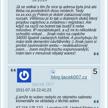
Já se setkal s tím že sice ip adresa byla jiná ale
třeba na posledních dvou místech. Tedy
xx.xx.xxx.yy Potom je dobré zakazovat celej
rozsah. Většinou je to tak u dobrejch útoků který
projdou captchou a zvládnou i registraci. Ale
když na razíš na botnet tak budiž ti nebe
milostivo. IP nezablokuješ. a už mi to několikrát
schodilo virtual… Jinak mám na captche
34000 špatně zadaných hlášek. A pochybuju že
mám tolik dementní návštěvníky :) Jinak jsem si
prošel zavirováním webu – neaktualizoval
jsem… Jsem možná trochu exponovanější,
mám tam v minulosti nějaký warez!
5
blog.ijacek007.cz
Ijacek.007
2011-07-16 22:41:23
jj jenže to vubec nebylo ze stejneho sabnetu
komentáře se vkládaly z těchto adres
67.216.175.132 – Location US, United States