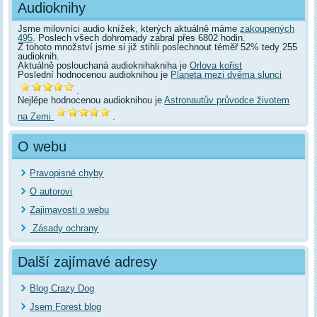
Audioknihy
Jsme milovníci audio knížek, kterých aktuálně máme
zakoupených
495
. Poslech všech dohromady zabral přes 6802 hodin.
Z tohoto množství jsme si již stihli poslechnout téměř 52% tedy 255
audioknih.
Aktuálně poslouchaná audioknihakniha je
Orlova kořist
Poslední hodnocenou audioknihou je
Planeta mezi dvěma slunci
.
Nejlépe hodnocenou audioknihou je
Astronautův průvodce životem
na Zemi
.
O webu
Pravopisné chyby
O autorovi
Zajimavosti o webu
Zásady ochrany
Další zajímavé adresy
Blog Crazy Dog
Jsem Forest blog