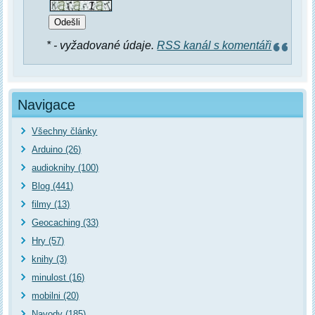
* - vyžadované údaje.
RSS kanál s komentáři
Navigace
Všechny články
Arduino (26)
audioknihy (100)
Blog (441)
filmy (13)
Geocaching (33)
Hry (57)
knihy (3)
minulost (16)
mobilni (20)
Navody (185)