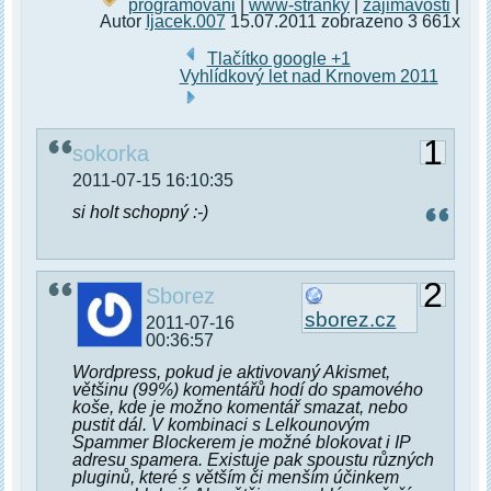
programovani
|
www-stranky
|
zajimavosti
|
Autor
Ijacek.007
15.07.2011 zobrazeno 3 661x
Tlačítko google +1
Vyhlídkový let nad Krnovem 2011
1
sokorka
2011-07-15 16:10:35
si holt schopný :-)
2
Sborez
sborez.cz
2011-07-16
00:36:57
Wordpress, pokud je aktivovaný Akismet,
většinu (99%) komentářů hodí do spamového
koše, kde je možno komentář smazat, nebo
pustit dál. V kombinaci s Lelkounovým
Spammer Blockerem je možné blokovat i IP
adresu spamera. Existuje pak spoustu různých
pluginů, které s větším či menším účinkem