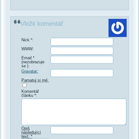
Vložit komentář
Nick *:
WWW:
Email *
(nezobrazuje
se ):
Gravatar:
Pamatuj si mě:
Komentář
článku *:
Opiš
následující
text: *