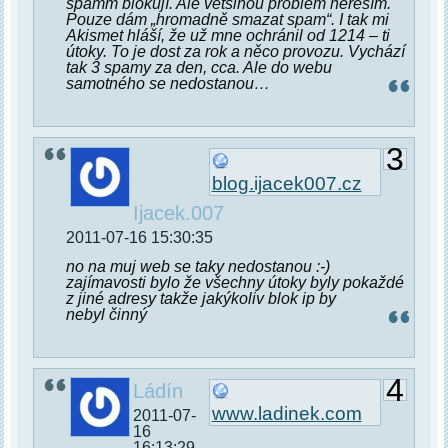
spamm blokují. Ale většinou problém neřeším.
Pouze dám „hromadně smazat spam“. I tak mi
Akismet hláší, že už mne ochránil od 1214 – ti
útoky. To je dost za rok a něco provozu. Vychází
tak 3 spamy za den, cca. Ale do webu
samotného se nedostanou…
3
blog.ijacek007.cz
Ijacek.007
2011-07-16 15:30:35
no na muj web se taky nedostanou :-)
zajímavosti bylo že všechny útoky byly pokaždé
z jiné adresy takže jakýkoliv blok ip by
nebyl činný
4
Ládín
www.ladinek.com
2011-07-
16
16:13:29