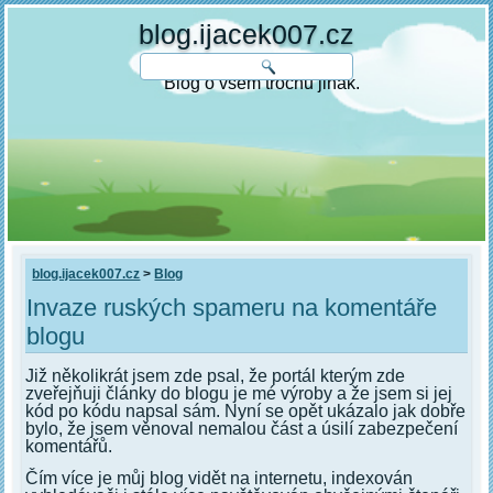
blog.ijacek007.cz
Blog o všem trochu jinak.
blog.ijacek007.cz
>
Blog
Invaze ruských spameru na komentáře
blogu
Již několikrát jsem zde psal, že portál kterým zde
zveřejňuji články do blogu je mé výroby a že jsem si jej
kód po kódu napsal sám. Nyní se opět ukázalo jak dobře
bylo, že jsem věnoval nemalou část a úsilí zabezpečení
komentářů.
Čím více je můj blog vidět na internetu, indexován