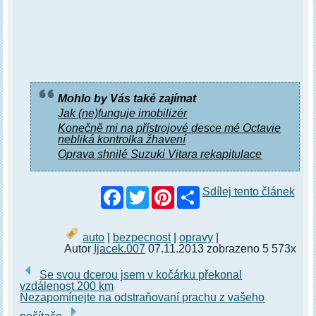
Mohlo by Vás také zajímat
Jak (ne)funguje imobilizér
Konečně mi na přístrojové desce mé Octavie
nebliká kontrolka žhavení
Oprava shnilé Suzuki Vitara rekapitulace
Facebook
Twitter
Pinterest
Sdílej tento článek
auto
|
bezpecnost
|
opravy
|
Autor
Ijacek.007
07.11.2013 zobrazeno 5 573x
Se svou dcerou jsem v kočárku překonal
vzdálenost 200 km
Nezapomínejte na odstraňovaní prachu z vašeho