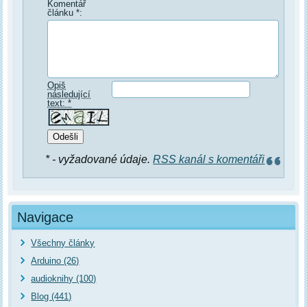
Komentář
článku *:
Opiš
následující
text: *
* - vyžadované údaje.
RSS kanál s komentáři
Navigace
Všechny články
Arduino (26)
audioknihy (100)
Blog (441)