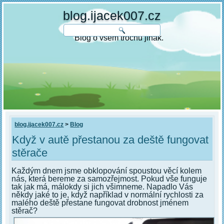
blog.ijacek007.cz
Blog o všem trochu jinak.
blog.ijacek007.cz
>
Blog
Když v autě přestanou za deště fungovat
stěrače
Každým dnem jsme obklopování spoustou věcí kolem
nás, která bereme za samozřejmost. Pokud vše funguje
tak jak má, málokdy si jich všimneme. Napadlo Vás
někdy jaké to je, když například v normální rychlosti za
malého deště přestane fungovat drobnost jménem
stěrač?