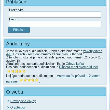
Přihlášení
Přezdívka
Heslo
Audioknihy
Jsme milovníci audio knížek, kterých aktuálně máme
zakoupených
495
. Poslech všech dohromady zabral přes 6802 hodin.
Z tohoto množství jsme si již stihli poslechnout téměř 52% tedy 255
audioknih.
Aktuálně poslouchaná audioknihakniha je
Orlova kořist
Poslední hodnocenou audioknihou je
Planeta mezi dvěma slunci
.
Nejlépe hodnocenou audioknihou je
Astronautův průvodce životem
na Zemi
.
O webu
Pravopisné chyby
O autorovi