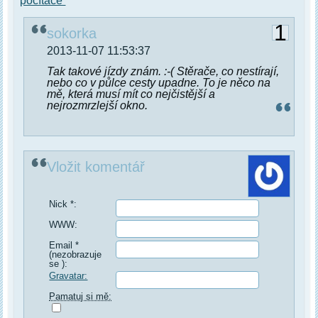
počítače
1
sokorka
2013-11-07 11:53:37
Tak takové jízdy znám. :-( Stěrače, co nestírají,
nebo co v půlce cesty upadne. To je něco na
mě, která musí mít co nejčistější a
nejrozmrzlejší ok­no.
Vložit komentář
Nick *:
WWW:
Email *
(nezobrazuje
se ):
Gravatar:
Pamatuj si mě: