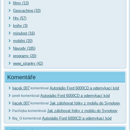
filmy (13)
Geocaching (33)
Hry (57)
knihy (3)
minulost (16)
mobilni (20)
Navody (185)
programy (20)
www_stranky (42)
Komentáře
Ijacek.007
Autorádio Ford 6000CD a odemykací kód
komentoval
Autorádio Ford 6000CD a odemykací kód
peetr komentoval
Ijacek.007
Jak zálohovat fotky z mobilu do Synology
komentoval
Jak zálohovat fotky z mobilu do Synology
Pančejka komentoval
Autorádio Ford 6000CD a odemykací kód
Big_G komentoval