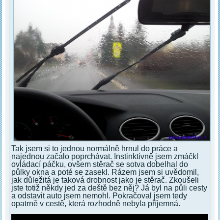
Tak jsem si to jednou normálně hrnul do práce a
najednou začalo poprchávat. Instinktivně jsem zmáčkl
ovládací páčku, ovšem stěrač se sotva dobelhal do
půlky okna a poté se zasekl. Rázem jsem si uvědomil,
jak důležitá je taková drobnost jako je stěrač. Zkoušeli
jste totiž někdy jed za deště bez něj? Já byl na půli cesty
a odstavit auto jsem nemohl. Pokračoval jsem tedy
opatrně v cestě, která rozhodně nebyla příjemná.