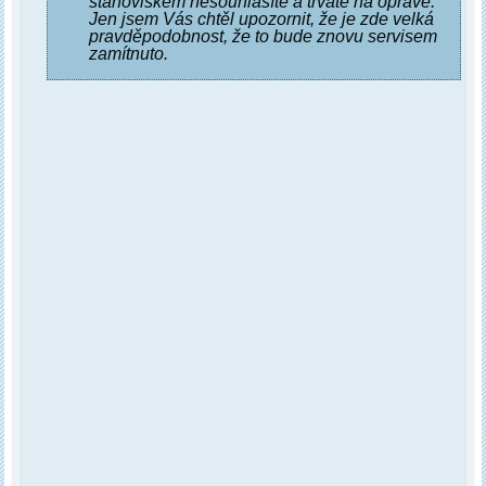
stanoviskem nesouhlasíte a trváte na opravě.
Jen jsem Vás chtěl upozornit, že je zde velká
pravděpodobnost, že to bude znovu servisem
zamítnuto.