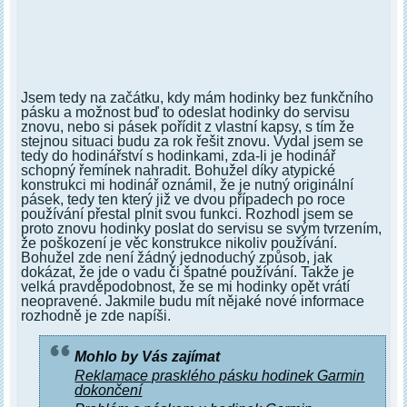
Jsem tedy na začátku, kdy mám hodinky bez funkčního
pásku a možnost buď to odeslat hodinky do servisu
znovu, nebo si pásek pořídit z vlastní kapsy, s tím že
stejnou situaci budu za rok řešit znovu. Vydal jsem se
tedy do hodinářství s hodinkami, zda-li je hodinář
schopný řemínek nahradit. Bohužel díky atypické
konstrukci mi hodinář oznámil, že je nutný originální
pásek, tedy ten který již ve dvou případech po roce
používání přestal plnit svou funkci. Rozhodl jsem se
proto znovu hodinky poslat do servisu se svým tvrzením,
že poškození je věc konstrukce nikoliv používání.
Bohužel zde není žádný jednoduchý způsob, jak
dokázat, že jde o vadu či špatné používání. Takže je
velká pravděpodobnost, že se mi hodinky opět vrátí
neopravené. Jakmile budu mít nějaké nové informace
rozhodně je zde napíši.
Mohlo by Vás zajímat
Reklamace prasklého pásku hodinek Garmin
dokončení