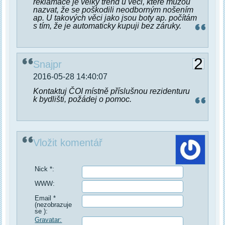
reklamace je velký trend u věci, které můžou
nazvat, že se poškodili neodborným nošením
ap. U takových věci jako jsou boty ap. počítám
s tím, že je automaticky kupuji bez záruky.
2
Snajpr
2016-05-28 14:40:07
Kontaktuj ČOI místně příslušnou rezidenturu
k bydlišti, požádej o pomoc.
Vložit komentář
Nick *:
WWW:
Email *
(nezobrazuje
se ):
Gravatar: