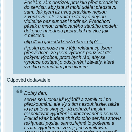
Posílám vám obrázek prasklin před předáním
do servisu, aby jste si mohl udělat představu
sám. Jak jsem již uved praskliny nejsou
z venkovní, ale z vnitřní strany a nejsou
viditelné bez sundání hodinek. Předchozí
pásek u mnou zmiňovaného staršího modelu
dokonce najednou popraskal na více jak
4 místech.
http://foto.ijacek007.cz/zobraz.php?…
Prosím pomozte mi v této reklamaci. Jsem
přesvědčen, že jsem výrobek používal dle
pokynu výrobce, proto bych rád, aby se
výrobce postaral o odstranění závady, která
vznikla normálním používáním.
Odpověd dodavatele
Dobrý den,
servis se k tomu již vyjádřil a zamítl to i po
přezkoumání, ale Vy s tím nesouhlasíte, takže
to je patová situace. Já bohužel musím
respektovat vyjádření autorizovaného servisu.
Pokud však budete chtít do toho servisu znovu
reklamaci poslat, samozřejmě to pošleme a
i s tím vyjádřením, že s jejich zamítavým