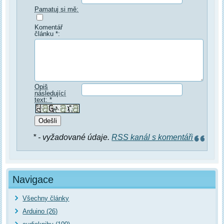
Pamatuj si mě:
Komentář
článku *:
Opiš
následující
text: *
* - vyžadované údaje.
RSS kanál s komentáři
Navigace
Všechny články
Arduino (26)