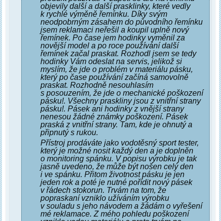
objevily další a další prasklinky, které vedly
k rychlé výměně řemínku. Díky svým
neodpobrným zásahem do původního řemínku
jsem reklamaci neřešil a koupil uplně nový
řemínek. Po čase jem hodinky vyměnil za
novější model a po roce používání další
řemínek začal praskat. Rozhodl jsem se tedy
hodinky Vám odeslat na servis, jelikož si
myslím, že jde o problém v materiálu pásku,
který po čase používání začíná samovolně
praskat. Rozhodně nesouhlasím
s posouzením, že jde o mechanické poškození
pásku!. Všechny praskliny jsou z vnitřní strany
pásku!. Pásek ani hodinky z vnější strany
nenesou žádné známky poškození. Pásek
praská z vnitřní strany. Tam, kde je ohnutý a
připnutý s rukou.
Přístroj prodáváte jako vodotěsný sport tester,
který je možné nosit každý den a je doplněn
o monitoring spánku. V popisu výrobku je tak
jasně uvedeno, že může být nošen celý den
i ve spánku. Přitom životnost pásku je jen
jeden rok a poté je nutné pořídit nový pásek
v řádech stokorun. Trvám na tom, že
popraskaní vzniklo užíváním výrobku
v souladu s jeho návodem a žádám o vyřešení
mé reklamace. Z mého pohledu poškození