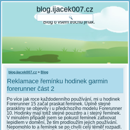
blog.ijacek007.cz
Blog o všem trochu jinak.
blog.ijacek007.cz
>
Blog
Reklamace řemínku hodinek garmin
forerunner část 2
Po více jak roce každodenního používání, mi u hodinek
Forerunner 15 začal praskat řemínek. Úplně stejné
praskliny se objevily i u předchozího modelu Forerunner
10. Hodinky mají totiž stejné pouzdro a i stejný řemínek.
V minulém případě jsem se pokusil řemínek zafixovat
lepidlem v domění, že tím prodloužím jejich používání.
Nepomohlo to a řemínek se po chvíli celý téměř rozpadl.