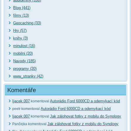
audioknihy (100)
Blog (441)
filmy (13)
Geocaching (33)
Hry (57)
knihy (3)
minulost (16)
mobilni (20)
Navody (185)
programy (20)
www_stranky (42)
Komentáře
Ijacek.007
Autorádio Ford 6000CD a odemykací kód
komentoval
Autorádio Ford 6000CD a odemykací kód
peetr komentoval
Ijacek.007
Jak zálohovat fotky z mobilu do Synology
komentoval
Jak zálohovat fotky z mobilu do Synology
Pančejka komentoval