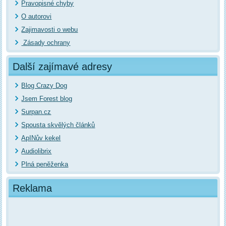
Pravopisné chyby
O autorovi
Zajimavosti o webu
Zásady ochrany
Další zajímavé adresy
Blog Crazy Dog
Jsem Forest blog
Surpan.cz
Spousta skvělých článků
ApINův kekel
Audiolibrix
Plná peněženka
Reklama