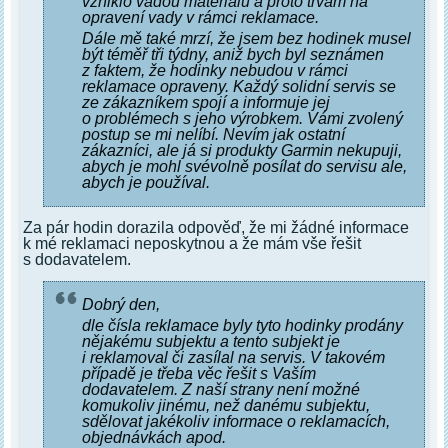
vzniklo vadou materiálu a proto trvám na
opravení vady v rámci reklamace.
Dále mě také mrzí, že jsem bez hodinek musel
být téměř tři týdny, aniž bych byl seznámen
z faktem, že hodinky nebudou v rámci
reklamace opraveny. Každý solidní servis se
ze zákazníkem spojí a informuje jej
o problémech s jeho výrobkem. Vámi zvolený
postup se mi nelíbí. Nevím jak ostatní
zákazníci, ale já si produkty Garmin nekupuji,
abych je mohl svévolně posílat do servisu ale,
abych je používal.
Za pár hodin dorazila odpověď, že mi žádné informace
k mé reklamaci neposkytnou a že mám vše řešit
s dodavatelem.
Dobrý den,
dle čísla reklamace byly tyto hodinky prodány
nějakému subjektu a tento subjekt je
i reklamoval či zasílal na servis. V takovém
případě je třeba věc řešit s Vaším
dodavatelem. Z naší strany není možné
komukoliv jinému, než danému subjektu,
sdělovat jakékoliv informace o reklamacích,
objednávkách apod.