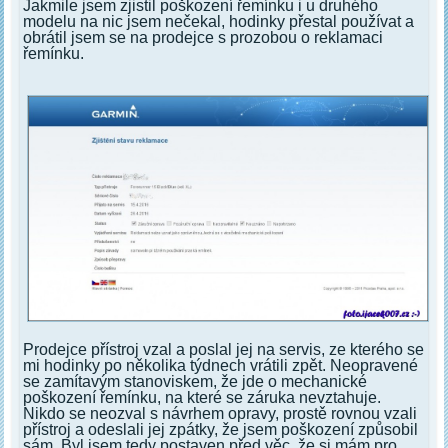
Jakmile jsem zjistil poškození řemínku i u druhého
modelu na nic jsem nečekal, hodinky přestal používat a
obrátil jsem se na prodejce s prozobou o reklamaci
řemínku.
Prodejce přístroj vzal a poslal jej na servis, ze kterého se
mi hodinky po několika týdnech vrátili zpět. Neopravené
se zamítavým stanoviskem, že jde o mechanické
poškození řemínku, na které se záruka nevztahuje.
Nikdo se neozval s návrhem opravy, prostě rovnou vzali
přístroj a odeslali jej zpátky, že jsem poškození způsobil
sám. Byl jsem tedy postaven před věc, že si mám pro