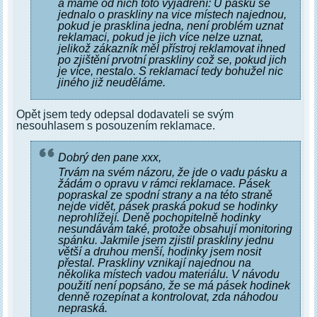
a máme od nich toto vyjádření: U pásku se
jednalo o praskliny na vice místech najednou,
pokud je prasklina jedna, není problém uznat
reklamaci, pokud je jich více nelze uznat,
jelikož zákazník měl přístroj reklamovat ihned
po zjištění prvotní praskliny což se, pokud jich
je více, nestalo. S reklamací tedy bohužel nic
jiného již neuděláme.
Opět jsem tedy odepsal dodavateli se svým
nesouhlasem s posouzením reklamace.
Dobrý den pane xxx,
Trvám na svém názoru, že jde o vadu pásku a
žádám o opravu v rámci reklamace. Pásek
popraskal ze spodní strany a na této straně
nejde vidět, pásek praská pokud se hodinky
neprohlížejí. Deně pochopitelně hodinky
nesundávám také, protože obsahují monitoring
spánku. Jakmile jsem zjistil praskliny jednu
větší a druhou menší, hodinky jsem nosit
přestal. Praskliny vznikají najednou na
několika místech vadou materiálu. V návodu
použití není popsáno, že se má pásek hodinek
denně rozepínat a kontrolovat, zda náhodou
nepraská.