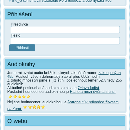
Autorádio Ford 6000CD a odemykací kód
Big_G komentoval
Přihlášení
Přezdívka
Heslo
Audioknihy
Jsme milovníci audio knížek, kterých aktuálně máme
zakoupených
495
. Poslech všech dohromady zabral přes 6802 hodin.
Z tohoto množství jsme si již stihli poslechnout téměř 52% tedy 255
audioknih.
Aktuálně poslouchaná audioknihakniha je
Orlova kořist
Poslední hodnocenou audioknihou je
Planeta mezi dvěma slunci
.
Nejlépe hodnocenou audioknihou je
Astronautův průvodce životem
na Zemi
.
O webu