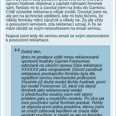
opravu hodinek objednat a zaplatit náhradní řemínek
sám. Nedalo mi to a zavolal jsem na linku do Garminu.
Chtě výsledek reklamace nějak zvrátil. Dovolal jsem se,
ale jen na technické oddělení, kde mi bylo řečeno, že
někdy řemínky mění záručně a někdy ne. Že jde vždy
o posouzení servisem, zda reklamaci uznají. A že se
mám obrátit se svým nesouhlasem na email servisu.
Napsal jsem tedy do servisu email se svým stanoviskem
k posouzení reklamace.
Dobrý den,
dnes mi prodejce vrátil mnou reklamované
sportovní hodinky Garmin Forerunner,
odeslané na záruční opravu čísla reklamace
XXXXXX jako neopravené. Důvod zamítnutí
reklamace praskajícího řemínku byla dle
vyjádření servisu mechanické poškození.
Vlastním již druhý model těchto hodinek, první
byl model Forerunner 10, který má stejný
řemínek jako reklamovaný model.
U předchozího modelu jsem měl stejný
problém jako u novéjšího modelu. Po více jak
roce používání začal řemínek praskat. Tehdy
se objevila první jedna prasklina, kterou jsem
se znažil zafixovat lepidlem ve snaze dále
produkt používat. V zápětí se ale na řemínku