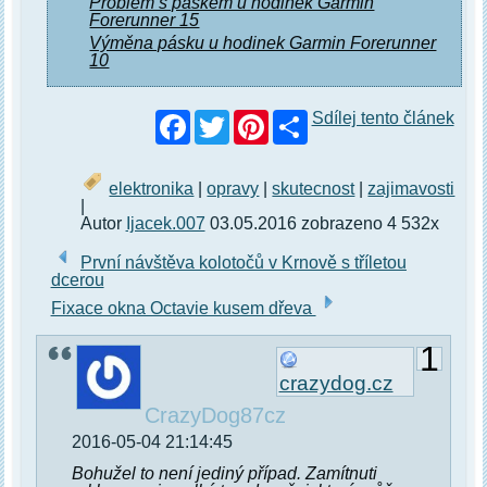
Problém s páskem u hodinek Garmin
Forerunner 15
Výměna pásku u hodinek Garmin Forerunner
10
Facebook
Twitter
Pinterest
Sdílej tento článek
elektronika
|
opravy
|
skutecnost
|
zajimavosti
|
Autor
Ijacek.007
03.05.2016 zobrazeno 4 532x
První návštěva kolotočů v Krnově s tříletou
dcerou
Fixace okna Octavie kusem dřeva
1
crazydog.cz
CrazyDog87cz
2016-05-04 21:14:45
Bohužel to není jediný případ. Zamítnuti