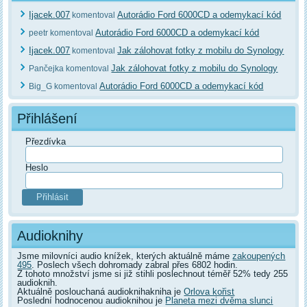
Ijacek.007
Autorádio Ford 6000CD a odemykací kód
komentoval
Autorádio Ford 6000CD a odemykací kód
peetr komentoval
Ijacek.007
Jak zálohovat fotky z mobilu do Synology
komentoval
Jak zálohovat fotky z mobilu do Synology
Pančejka komentoval
Autorádio Ford 6000CD a odemykací kód
Big_G komentoval
Přihlášení
Přezdívka
Heslo
Audioknihy
Jsme milovníci audio knížek, kterých aktuálně máme
zakoupených
495
. Poslech všech dohromady zabral přes 6802 hodin.
Z tohoto množství jsme si již stihli poslechnout téměř 52% tedy 255
audioknih.
Aktuálně poslouchaná audioknihakniha je
Orlova kořist
Poslední hodnocenou audioknihou je
Planeta mezi dvěma slunci