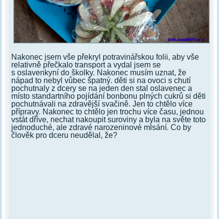
Nakonec jsem vše překryl potravinářskou folii, aby vše
relativně přečkalo transport a vydal jsem se
s oslavenkyní do školky. Nakonec musím uznat, že
nápad to nebyl vůbec špatný. děti si na ovoci s chutí
pochutnaly z dcery se na jeden den stal oslavenec a
místo standartního pojídání bonbonu plných cukrů si děti
pochutnávali na zdravější svačině. Jen to chtělo více
přípravy. Nakonec to chtělo jen trochu více času, jednou
vstát dříve, nechat nakoupit suroviny a byla na světe toto
jednoduché, ale zdravé narozeninové mlsání. Co by
člověk pro dceru neudělal, že?