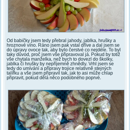
Od babičky jsem tedy přebral jahody, jablka, hrušky a
hroznové víno. Ráno jsem pak vstal dříve a dal jsem se
do úpravy ovoce tak, aby bylo čerstvé co nejdéle. To byl
taky důvod, proč jsem vše připravoval já. Pokud by totiž
vše chytala manželka, než bych to dovezl do školky,
jablka či hrušky by nepříjemně zhnědly. Vrhl jsem se
tedy do umívání a přípravy trojice relativně stejných
talířku a vše jsem připravil tak, jak to asi může chlap
připravit, pokud dělá něco podobného poprvé.