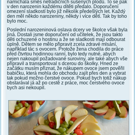
namíchala směs netradičních sušených plodů. To se pak
v den narozenin každému dítěti předalo. Doporučení
omezení sladkostí bylo již několik předešlých let. Každý
den měl někdo narozeniny, někdy i více dětí. Tak by toho
bylo moc.
Poslední narozeninová oslava dcery ve školce však byla
jiná. Dostali jsme doporučení od učitelek, že jsou takto
děti ochuzené o hostinu a že se sladkosti mají odbourat
úplně. Dětem se mělo připravit zcela zdravé mlsání,
například tác s ovocem. Protože žena chodila do práce
před čtvrtou hodinnou ranní, bylo tedy nutné, abych
nejen nakoupil požadované suroviny, ale také abych vše
připravil a transportoval s dcerou do školky. Hned ze
začátku musím přiznat, že nákupem ovoce jsem pověřil
babičku, která mohla do obchodu zajít přes den a vybrat
tak pokud možno čerstvé ovoce. Pokud bych totiž nákup
obstarával já až po cestě z práce, moc čerstvého ovoce
bych asi nekoupil.