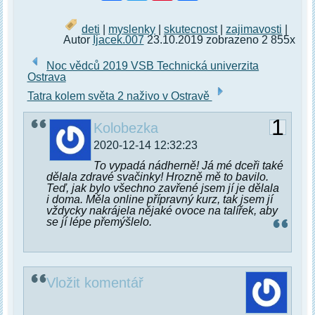
deti
|
myslenky
|
skutecnost
|
zajimavosti
|
Autor
Ijacek.007
23.10.2019 zobrazeno 2 855x
Noc vědců 2019 VSB Technická univerzita
Ostrava
Tatra kolem světa 2 naživo v Ostravě
1
Kolobezka
2020-12-14 12:32:23
To vypadá nádherně! Já mé dceři také
dělala zdravé svačinky! Hrozně mě to bavilo.
Teď, jak bylo všechno zavřené jsem jí je dělala
i doma. Měla online přípravný kurz, tak jsem jí
vždycky nakrájela nějaké ovoce na talířek, aby
se jí lépe přemýšlelo.
Vložit komentář