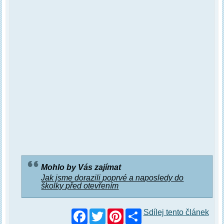
Mohlo by Vás zajímat
Jak jsme dorazili poprvé a naposledy do
školky před otevřením
Facebook
Twitter
Pinterest
Sdílej tento článek