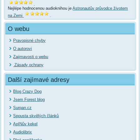
.
Nejlépe hodnocenou audioknihou je
Astronautův průvodce životem
na Zemi
.
O webu
Pravopisné chyby
O autorovi
Zajimavosti o webu
Zásady ochrany
Další zajímavé adresy
Blog Crazy Dog
Jsem Forest blog
Surpan.cz
Spousta skvělých článků
ApINův kekel
Audiolibrix