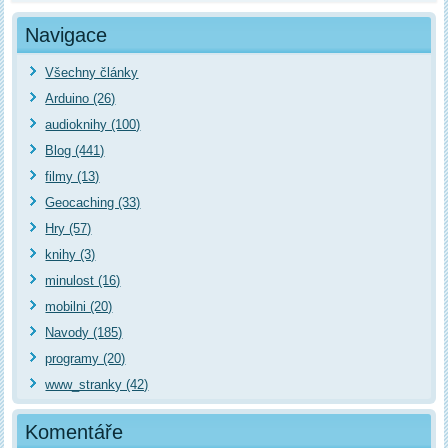
Navigace
Všechny články
Arduino (26)
audioknihy (100)
Blog (441)
filmy (13)
Geocaching (33)
Hry (57)
knihy (3)
minulost (16)
mobilni (20)
Navody (185)
programy (20)
www_stranky (42)
Komentáře