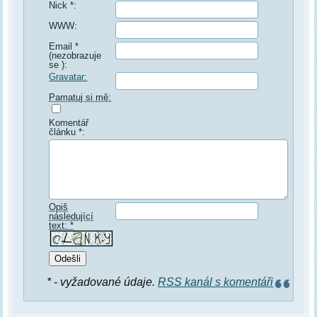
Nick *:
WWW:
Email *
(nezobrazuje
se ):
Gravatar:
Pamatuj si mě:
Komentář
článku *:
Opiš
následující
text: *
* - vyžadované údaje.
RSS kanál s komentáři