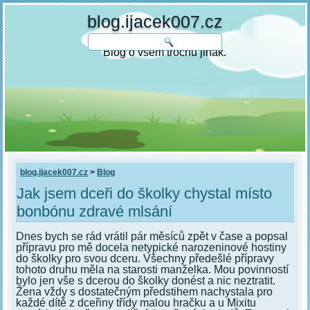
blog.ijacek007.cz
Blog o všem trochu jinak.
blog.ijacek007.cz
>
Blog
Jak jsem dceři do školky chystal místo
bonbónu zdravé mlsání
Dnes bych se rád vrátil pár měsíců zpět v čase a popsal
přípravu pro mě docela netypické narozeninové hostiny
do školky pro svou dceru. Všechny předešlé přípravy
tohoto druhu měla na starosti manželka. Mou povinností
bylo jen vše s dcerou do školky donést a nic neztratit.
Žena vždy s dostatečným předstihem nachystala pro
každé dítě z dceřiny třídy malou hračku a u Mixitu