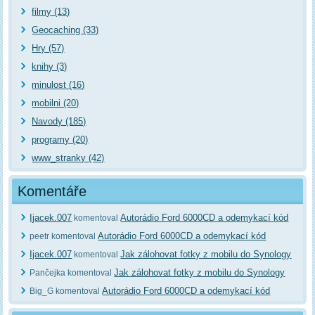
filmy (13)
Geocaching (33)
Hry (57)
knihy (3)
minulost (16)
mobilni (20)
Navody (185)
programy (20)
www_stranky (42)
Komentáře
Ijacek.007
Autorádio Ford 6000CD a odemykací kód
komentoval
Autorádio Ford 6000CD a odemykací kód
peetr komentoval
Ijacek.007
Jak zálohovat fotky z mobilu do Synology
komentoval
Jak zálohovat fotky z mobilu do Synology
Pančejka komentoval
Autorádio Ford 6000CD a odemykací kód
Big_G komentoval