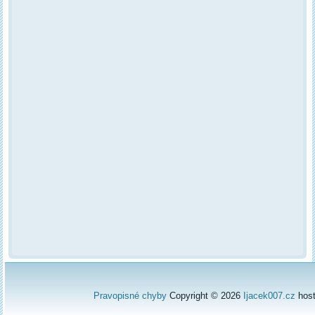
Pravopisné chyby
Copyright © 2026
Ijacek007.cz
hos