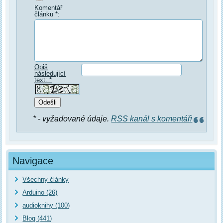
Komentář
článku *:
Opiš
následující
text: *
* - vyžadované údaje.
RSS kanál s komentáři
Navigace
Všechny články
Arduino (26)
audioknihy (100)
Blog (441)