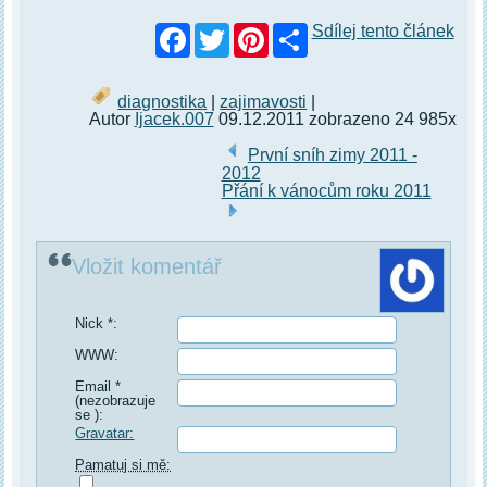
Facebook
Twitter
Pinterest
Sdílej tento článek
diagnostika
|
zajimavosti
|
Autor
Ijacek.007
09.12.2011 zobrazeno 24 985x
První sníh zimy 2011 -
2012
Přání k vánocům roku 2011
Vložit komentář
Nick *:
WWW:
Email *
(nezobrazuje
se ):
Gravatar:
Pamatuj si mě: