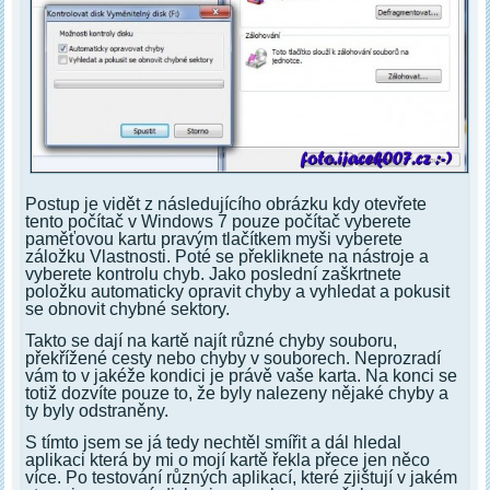
Postup je vidět z následujícího obrázku kdy otevřete
tento počítač v Windows 7 pouze počítač vyberete
paměťovou kartu pravým tlačítkem myši vyberete
záložku Vlastnosti. Poté se překliknete na nástroje a
vyberete kontrolu chyb. Jako poslední zaškrtnete
položku automaticky opravit chyby a vyhledat a pokusit
se obnovit chybné sektory.
Takto se dají na kartě najít různé chyby souboru,
překřížené cesty nebo chyby v souborech. Neprozradí
vám to v jakéže kondici je právě vaše karta. Na konci se
totiž dozvíte pouze to, že byly nalezeny nějaké chyby a
ty byly odstraněny.
S tímto jsem se já tedy nechtěl smířit a dál hledal
aplikaci která by mi o mojí kartě řekla přece jen něco
více. Po testování různých aplikací, které zjištují v jakém