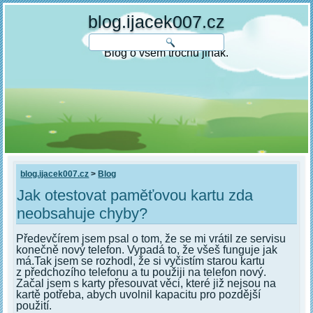
blog.ijacek007.cz
Blog o všem trochu jinak.
blog.ijacek007.cz
>
Blog
Jak otestovat paměťovou kartu zda
neobsahuje chyby?
Předevčírem jsem psal o tom, že se mi vrátil ze servisu
konečně nový telefon. Vypadá to, že všeš funguje jak
má.Tak jsem se rozhodl, že si vyčistím starou kartu
z předchozího telefonu a tu použiji na telefon nový.
Začal jsem s karty přesouvat věci, které již nejsou na
kartě potřeba, abych uvolnil kapacitu pro pozdější
použití.