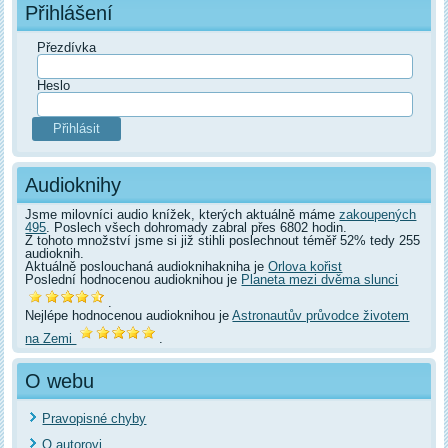
Přihlášení
Přezdívka
Heslo
Audioknihy
Jsme milovníci audio knížek, kterých aktuálně máme
zakoupených
495
. Poslech všech dohromady zabral přes 6802 hodin.
Z tohoto množství jsme si již stihli poslechnout téměř 52% tedy 255
audioknih.
Aktuálně poslouchaná audioknihakniha je
Orlova kořist
Poslední hodnocenou audioknihou je
Planeta mezi dvěma slunci
.
Nejlépe hodnocenou audioknihou je
Astronautův průvodce životem
na Zemi
.
O webu
Pravopisné chyby
O autorovi