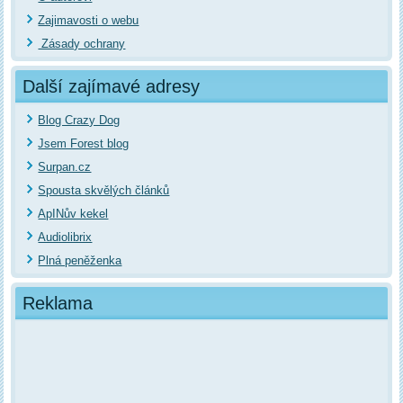
Zajimavosti o webu
Zásady ochrany
Další zajímavé adresy
Blog Crazy Dog
Jsem Forest blog
Surpan.cz
Spousta skvělých článků
ApINův kekel
Audiolibrix
Plná peněženka
Reklama