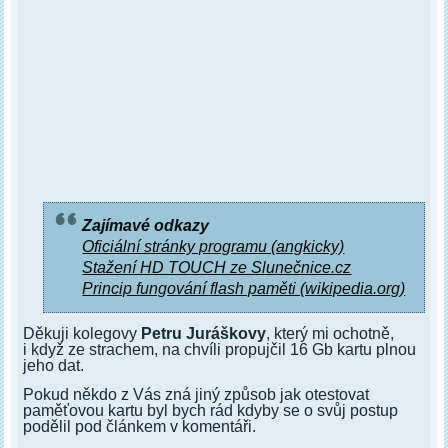
Zajímavé odkazy
Oficiální stránky programu (angkicky)
Stažení HD TOUCH ze Slunečnice.cz
Princip fungování flash paměti (wikipedia.org)
Děkuji kolegovy
Petru Juráškovy
, který mi ochotně,
i když ze strachem, na chvíli propujčil 16 Gb kartu plnou
jeho dat.
Pokud někdo z Vás zná jiný způsob jak otestovat
paměťovou kartu byl bych rád kdyby se o svůj postup
podělil pod článkem v komentáři.