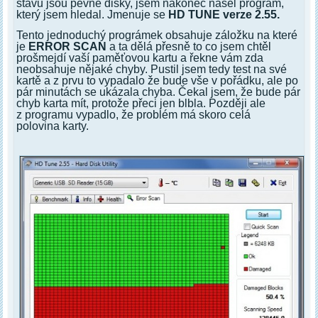
stavu jsou pevné disky, jsem nakonec našel program,
který jsem hledal. Jmenuje se
HD TUNE verze 2.55.
Tento jednoduchý prográmek obsahuje záložku na které
je
ERROR SCAN
a ta dělá přesně to co jsem chtěl
prošmejdí vaší paměťovou kartu a řekne vám zda
neobsahuje nějaké chyby. Pustil jsem tedy test na své
kartě a z prvu to vypadalo že bude vše v pořádku, ale po
pár minutách se ukázala chyba. Čekal jsem, že bude pár
chyb karta mít, protože přeci jen blbla. Později ale
z programu vypadlo, že problém má skoro celá
polovina karty.