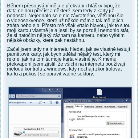
Během přesouvání mě ale překvapili hlášky typu, že
data nejdou přečíst a některé jsem tedy z karty již
nedostal. Nejednalo se o nic závratného, většinou šlo
o videosekvence, které už někde mám a tak mě jejich
ztráta nebolela. Přesto mě však vrtalo hlavou, jak to s tou
mojí kartou vlastně je a jestli by se později nemohlo stát,
že si natočím nějaký záznam na kameru, nebo vyfotím
nějaké obrázky, které pak nestáhnu.
Začal jsem tedy na internetu hledat, jak se vlastně testují
paměťové karty, jak bych udělal nějaký test, který mi
řekne, jak na tom ta moje karta vlastně je. K mému
překvapení jsem zjistil, že všichi na internetu používají
metodu kontrolu z windows, kdy nechají zkontrolovat
kartu a pokusit se opravit vadné sektory.