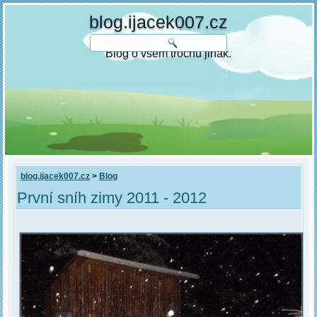
blog.ijacek007.cz
Blog o všem trochu jinak.
blog.ijacek007.cz
>
Blog
První sníh zimy 2011 - 2012