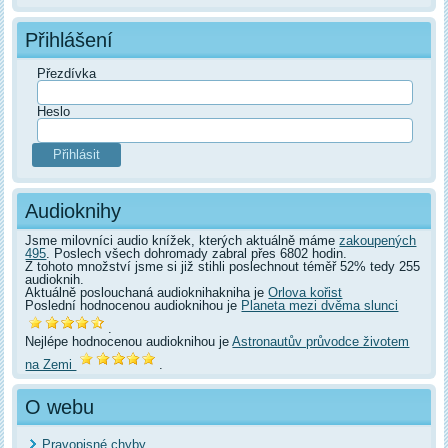
Přihlášení
Přezdívka
Heslo
Audioknihy
Jsme milovníci audio knížek, kterých aktuálně máme
zakoupených
495
. Poslech všech dohromady zabral přes 6802 hodin.
Z tohoto množství jsme si již stihli poslechnout téměř 52% tedy 255
audioknih.
Aktuálně poslouchaná audioknihakniha je
Orlova kořist
Poslední hodnocenou audioknihou je
Planeta mezi dvěma slunci
.
Nejlépe hodnocenou audioknihou je
Astronautův průvodce životem
na Zemi
.
O webu
Pravopisné chyby