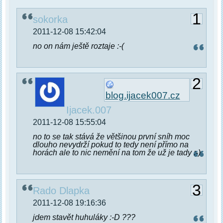
1
sokorka
2011-12-08 15:42:04
no on nám ještě roztaje :-(
2
blog.ijacek007.cz
Ijacek.007
2011-12-08 15:55:04
no to se tak stává že většinou první sníh moc
dlouho nevydrží pokud to tedy není přímo na
horách ale to nic nemění na tom že už je tady :-)
3
Rado Dlapka
2011-12-08 19:16:36
jdem stavět huhuláky :-D ???