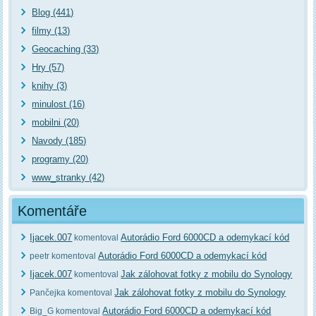
Blog (441)
filmy (13)
Geocaching (33)
Hry (57)
knihy (3)
minulost (16)
mobilni (20)
Navody (185)
programy (20)
www_stranky (42)
Komentáře
Ijacek.007
Autorádio Ford 6000CD a odemykací kód
komentoval
Autorádio Ford 6000CD a odemykací kód
peetr komentoval
Ijacek.007
Jak zálohovat fotky z mobilu do Synology
komentoval
Jak zálohovat fotky z mobilu do Synology
Pančejka komentoval
Autorádio Ford 6000CD a odemykací kód
Big_G komentoval