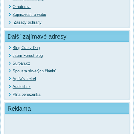
O autorovi
Zajimavosti o webu
Zásady ochrany
Další zajímavé adresy
Blog Crazy Dog
Jsem Forest blog
Surpan.cz
Spousta skvělých článků
ApINův kekel
Audiolibrix
Plná peněženka
Reklama