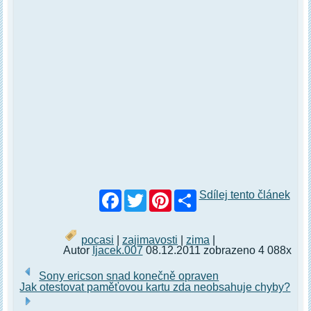
Facebook
Twitter
Pinterest
Sdílej tento článek
pocasi
|
zajimavosti
|
zima
|
Autor
Ijacek.007
08.12.2011 zobrazeno 4 088x
Sony ericson snad konečně opraven
Jak otestovat paměťovou kartu zda neobsahuje chyby?