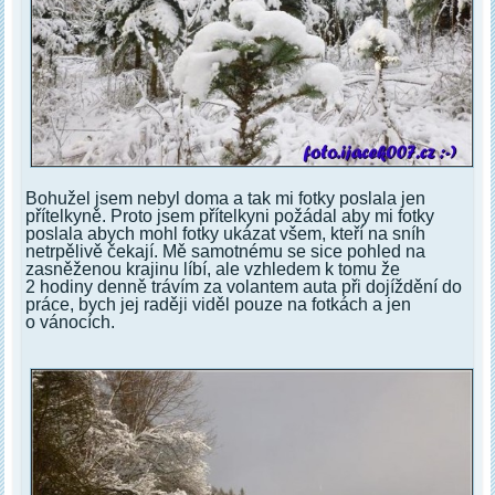
Bohužel jsem nebyl doma a tak mi fotky poslala jen
přítelkyně. Proto jsem přítelkyni požádal aby mi fotky
poslala abych mohl fotky ukázat všem, kteří na sníh
netrpělivě čekají. Mě samotnému se sice pohled na
zasněženou krajinu líbí, ale vzhledem k tomu že
2 hodiny denně trávím za volantem auta při dojíždění do
práce, bych jej raději viděl pouze na fotkách a jen
o vánocích.