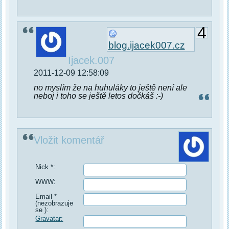
4
blog.ijacek007.cz
Ijacek.007
2011-12-09 12:58:09
no myslím že na huhuláky to ještě není ale
neboj i toho se ještě letos dočkáš :-)
Vložit komentář
Nick *:
WWW:
Email *
(nezobrazuje
se ):
Gravatar: