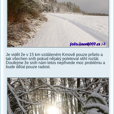
Je vidět že v 15 km vzdáleném Krnově pouze pršelo a
tak všechen sníh pokud nějaký poletoval stihl roztát.
Doufejme že sníh nám letos nepřivede moc problému a
bude dělat pouze radost.