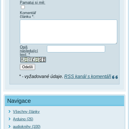
Pamatuj si mě:
Komentář
článku *:
Opiš
následující
text: *
* - vyžadované údaje.
RSS kanál s komentáři
Navigace
Všechny články
Arduino (26)
audioknihy (100)