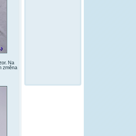
zor. Na
en změna