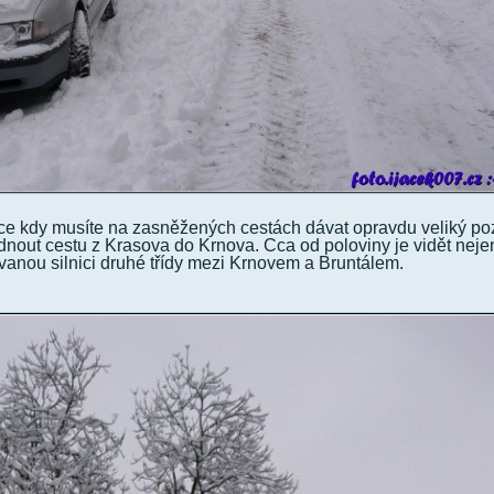
áce kdy musíte na zasněžených cestách dávat opravdu veliký po
dnout cestu z Krasova do Krnova. Cca od poloviny je vidět nej
vanou silnici druhé třídy mezi Krnovem a Bruntálem.