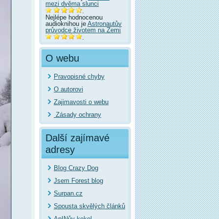
mezi dvěma slunci
.
Nejlépe hodnocenou
audioknihou je
Astronautův
průvodce životem na Zemi
.
O webu
Pravopisné chyby
O autorovi
Zajimavosti o webu
Zásady ochrany
Další zajímavé
adresy
Blog Crazy Dog
Jsem Forest blog
Surpan.cz
Spousta skvělých článků
ApINův kekel