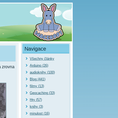
Navigace
Všechny články
Arduino (26)
á zrovna
audioknihy (100)
Blog (441)
filmy (13)
Geocaching (33)
Hry (57)
knihy (3)
minulost (16)