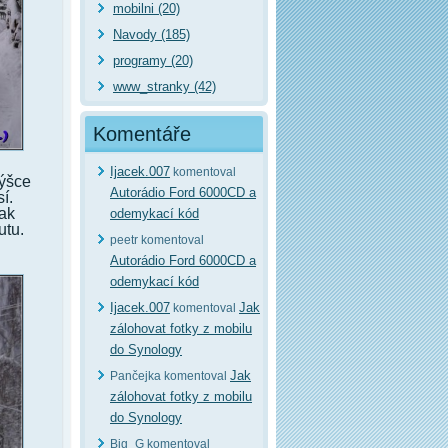
mobilni (20)
Navody (185)
programy (20)
www_stranky (42)
Komentáře
Ijacek.007
komentoval
výšce
Autorádio Ford 6000CD a
í.
jak
odemykací kód
utu.
peetr komentoval
Autorádio Ford 6000CD a
odemykací kód
Ijacek.007
Jak
komentoval
zálohovat fotky z mobilu
do Synology
Jak
Pančejka komentoval
zálohovat fotky z mobilu
do Synology
Big_G komentoval