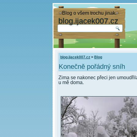
Blog o všem trochu jinak.
blog.ijacek007.cz
blog.ijacek007.cz
>
Blog
Konečně pořádný sníh
Zima se nakonec přeci jen umoudřil
u mě doma.