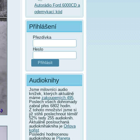
Autorádio Ford 6000CD a
odemykací kód
Přihlášení
Přezdívka
Heslo
Audioknihy
Jsme milovníci audio
knížek, kterých aktuálně
máme
zakoupených 495
.
Poslech všech dohromady
zabral přes 6802 hodin.
Z tohoto množství jsme si
již stihli poslechnout téměř
52% tedy 255 audioknih.
Aktuálně poslouchaná
audioknihakniha je
Orlova
kořist
Poslední hodnocenou
audioknihou je
Planeta