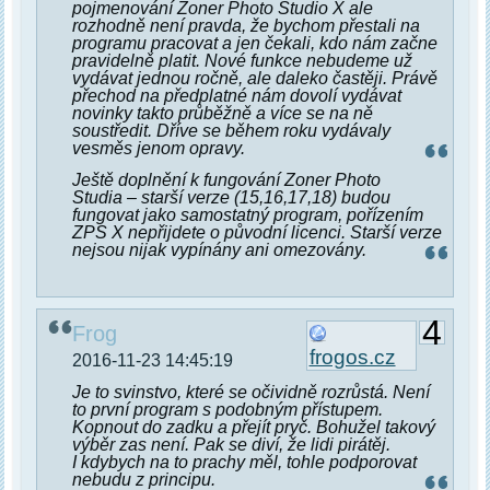
pojmenování Zoner Photo Studio X ale
rozhodně není pravda, že bychom přestali na
programu pracovat a jen čekali, kdo nám začne
pravidelně platit. Nové funkce nebudeme už
vydávat jednou ročně, ale daleko častěji. Právě
přechod na předplatné nám dovolí vydávat
novinky takto průběžně a více se na ně
soustředit. Dříve se během roku vydávaly
vesměs jenom opravy.
Ještě doplnění k fungování Zoner Photo
Studia – starší verze (15,16,17,18) budou
fungovat jako samostatný program, pořízením
ZPS X nepřijdete o původní licenci. Starší verze
nejsou nijak vypínány ani omezovány.
4
Frog
frogos.cz
2016-11-23 14:45:19
Je to svinstvo, které se očividně rozrůstá. Není
to první program s podobným přístupem.
Kopnout do zadku a přejít pryč. Bohužel takový
výběr zas není. Pak se diví, že lidi pirátěj.
I kdybych na to prachy měl, tohle podporovat
nebudu z principu.