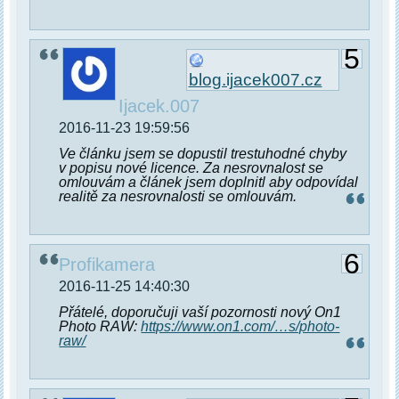
5
blog.ijacek007.cz
Ijacek.007
2016-11-23 19:59:56
Ve článku jsem se dopustil trestuhodné chyby
v popisu nové licence. Za nesrovnalost se
omlouvám a článek jsem doplnitl aby odpovídal
realitě za nesrovnalosti se omlouvám.
6
Profikamera
2016-11-25 14:40:30
Přátelé, doporučuji vaší pozornosti nový On1
Photo RAW:
https://www.on1.com/…s/photo-
raw/