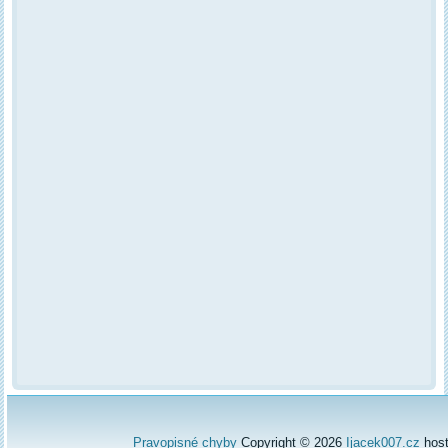
Pravopisné chyby
Copyright © 2026
Ijacek007.cz
hos