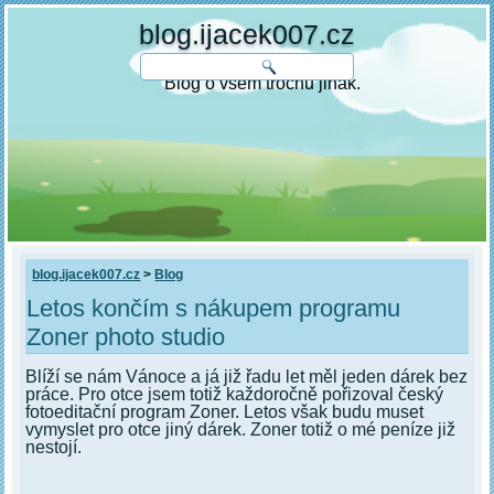
blog.ijacek007.cz
Blog o všem trochu jinak.
blog.ijacek007.cz
>
Blog
Letos končím s nákupem programu
Zoner photo studio
Blíží se nám Vánoce a já již řadu let měl jeden dárek bez
práce. Pro otce jsem totiž každoročně pořizoval český
fotoeditační program Zoner. Letos však budu muset
vymyslet pro otce jiný dárek. Zoner totiž o mé peníze již
nestojí.