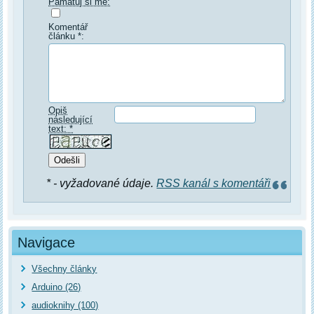
Pamatuj si mě:
Komentář
článku *:
Opiš
následující
text: *
* - vyžadované údaje.
RSS kanál s komentáři
Navigace
Všechny články
Arduino (26)
audioknihy (100)