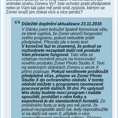
vnímáte snahu Zoneru Vy? Jste ochotni platit předplatné
nebo je Vám tak jako mě proti srsti způsob, kterým se
Zoner snaží jen získat více a více peněz?
Důležité doplnění aktualizace 23.11.2016
V článku jsem bohužel špatně formuloval větu,
ze které vyplívá, že Zoner ukončí fungování
svého programu, pokud nebudete platit
předplatné. Přesněji jde o tento text:
V konečné fazi to znamená, že pokud se
rozhodnete nezaplatit další rok produkt
Vám přestane fungovat.
Tato věta se
vztahuje nicméně pouze na licencování
nového produktu Zoner Photo Studio X. Text
na webových stránkách Zoneru u verze X
přímo popisuje.
Pokud nestihnete prodloužit
předplatné včas, přepne se Zoner Photo
Studio X do ochranného období. V tomto
období můžete s programem neomezeně
pracovat ještě dalších 30 dní. Po uplynutí
této doby budete moci program i nadále
spouštět, prohlížet v něm fotky a
exportovat je do standardních formátů.
Ze
zmíněného textu je tedy pro mě jasné, že
pokud nezaplatíte další rok, tedy neprodloužíte
si na další rok verzi X, přijdete o více
nespecifikované možnosti editoru. Zůstane