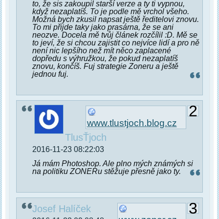
to, že sis zakoupil starší verze a ty ti vypnou,
když nezaplatíš. To je podle mě vrchol všeho.
Možná bych zkusil napsat ještě ředitelovi znovu.
To mi přijde taky jako prasárna, že se ani
neozve. Docela mě tvůj článek rozčílil :D. Mě se
to jeví, že si chcou zajistit co nejvíce lidí a pro ně
není nic lepšího než mít něco zaplacené
dopředu s výhružkou, že pokud nezaplatíš
znovu, končíš. Fuj strategie Zoneru a ještě
jednou fuj.
2
www.tlustjoch.blog.cz
TlusŤjoch
2016-11-23 08:22:03
Já mám Photoshop. Ale plno mých známých si
na politiku ZONERu stěžuje přesně jako ty.
3
Josef Halíček