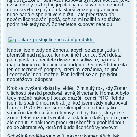
už se někdy rozhodnu jej otci na další vánoce nepořídit
nebo si vybere jiný dárek, starší verze programu mu
bude nadále spolehlivě sloužit. Tato představa při
novém licencování padá, což se mi nelíbí a za těchto
podmínek tedy nový Zoner letos kupovat nebudu.
Napsal jsem tedy do Zoneru, abych se zeptal, zda-li
přemýšlí nad nějakou formou jiné licence. Svůj dotaz
jsem poslal na ředitele divize pro software, na email
magketingu i na technickou podporu. Odpověď dorazila
jen od technické podpory, která mi oznámila, že jiné
licencování není možné. Pan ředitel se ani po týdnu
neobtěžoval odepsat.
Krok za zvýšení zisku byl vidět již minulý rok, kdy Zoner
v tichosti přestal prodávat levnější variantu Home. A bylo
tedy možné nakoupit pouze dražší licenci PRO. Tehda
jsem to špatně moc nebral, jelikož jsem vždy nakupoval
licence PRO. Home jsem zakoupil jen jednou jako
vánoční dárek dalšímu členovy rodiny. Krok, kterým se
Zoner letos rozhodl vymlátit z ostatních další peníze, mě
ale donutil s nákupem produktu skončit a poohlédnout
se po alternativě, která mi bude licenčně vyhovovat.
Schválně podělte se o svůj názor v komentářích, jak