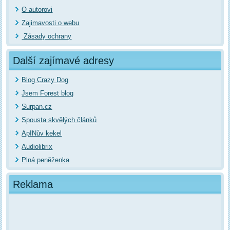
O autorovi
Zajimavosti o webu
Zásady ochrany
Další zajímavé adresy
Blog Crazy Dog
Jsem Forest blog
Surpan.cz
Spousta skvělých článků
ApINův kekel
Audiolibrix
Plná peněženka
Reklama