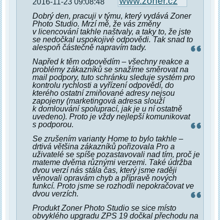
www.zoner.cz
2016-11-23 09:08:48
Dobrý den, pracuji v týmu, který vydává Zoner
Photo Studio. Mrzí mě, že vás změny
v licencování takhle naštvaly, a taky to, že jste
se nedočkal uspokojivé odpovědi. Tak snad to
alespoň částečně napravím tady.
Napřed k těm odpovědím – všechny reakce a
problémy zákazníků se snažíme směrovat na
mail podpory, tuto schránku sleduje systém pro
kontrolu rychlosti a vyřízení odpovědí, do
kterého ostatní zmiňované adresy nejsou
zapojeny (marketingová adresa slouží
k domlouvání spoluprací, jak je u ní ostatně
uvedeno). Proto je vždy nejlepší komunikovat
s podporou.
Se zrušením varianty Home to bylo takhle –
drtivá většina zákazníků pořizovala Pro a
uživatelé se spíše pozastavovali nad tím, proč je
mateme dvěma různými verzemi. Také údržba
dvou verzí nás stála čas, který jsme raději
věnovali opravám chyb a přípravě nových
funkcí. Proto jsme se rozhodli nepokračovat ve
dvou verzích.
Produkt Zoner Photo Studio se sice místo
obvyklého upgradu ZPS 19 dočkal přechodu na