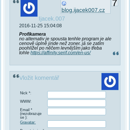
7
blog.ijacek007.cz
Ijacek.007
2016-11-25 15:04:08
Profikamera
no alternativ je spousta tenhle program je ale
cenově úplně jinde než zoner. já se zatím
poohlížel po něčem levnějším jako třeba
tohle
https://affinity.serif.com/en-us/
Vložit komentář
Nick *:
WWW:
Email *
(nezobrazuje
se ):
Gravatar: