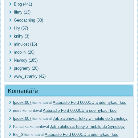
Blog (441)
filmy (13)
Geocaching (33)
Hry (57)
knihy (3)
minulost (16)
mobilni (20)
Navody (185)
programy (20)
www_stranky (42)
Komentáře
Ijacek.007
Autorádio Ford 6000CD a odemykací kód
komentoval
Autorádio Ford 6000CD a odemykací kód
peetr komentoval
Ijacek.007
Jak zálohovat fotky z mobilu do Synology
komentoval
Jak zálohovat fotky z mobilu do Synology
Pančejka komentoval
Autorádio Ford 6000CD a odemykací kód
Big_G komentoval