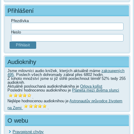
Přihlášení
Přezdívka
Heslo
Audioknihy
Jsme milovníci audio knížek, kterých aktuálně máme
zakoupených
495
. Poslech všech dohromady zabral přes 6802 hodin.
Z tohoto množství jsme si již stihli poslechnout téměř 52% tedy 255
audioknih.
Aktuálně poslouchaná audioknihakniha je
Orlova kořist
Poslední hodnocenou audioknihou je
Planeta mezi dvěma slunci
.
Nejlépe hodnocenou audioknihou je
Astronautův průvodce životem
na Zemi
.
O webu
Pravopisné chyby