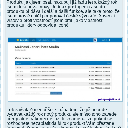
Produkt, jak jsem psal, nakupuji již řadu let a každý rok
jsem dokupoval nový. Jednak postupem času do
produktu přidávali další a další funkce, ale také proto, že
jsem prostě chtěl podporovat české vývojáře. Absenci
vrstev a profi vlastností jsem bral, jako vlastnost
produktu, který odpovídal ceně.
Letos však Zoner přišel s nápadem, že již nebude
vydávat každý rok nový produkt, ale místo toho zavede
předplatné. V konečné fazi to znamená, že pokud se
rozhodnete nezaplatit další rok produkt Vám přestane
fungovat. Zoner jsem vždy kupoval s myšlenkou, že když