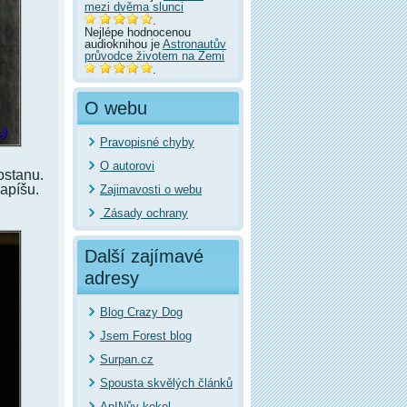
mezi dvěma slunci
.
Nejlépe hodnocenou
audioknihou je
Astronautův
průvodce životem na Zemi
.
O webu
Pravopisné chyby
O autorovi
ostanu.
napíšu.
Zajimavosti o webu
Zásady ochrany
Další zajímavé
adresy
Blog Crazy Dog
Jsem Forest blog
Surpan.cz
Spousta skvělých článků
ApINův kekel