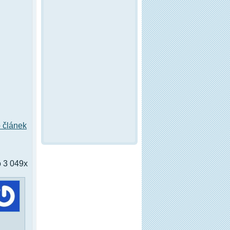
o článek
 3 049x