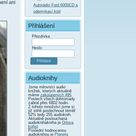
není ani
Autorádio Ford 6000CD a
odemykací kód
Přihlášení
Přezdívka
Heslo
Audioknihy
Jsme milovníci audio
knížek, kterých aktuálně
máme
zakoupených 495
.
Poslech všech dohromady
zabral přes 6802 hodin.
Z tohoto množství jsme si
již stihli poslechnout téměř
52% tedy 255 audioknih.
Aktuálně poslouchaná
audioknihakniha je
Orlova
kořist
Poslední hodnocenou
audioknihou je
Planeta