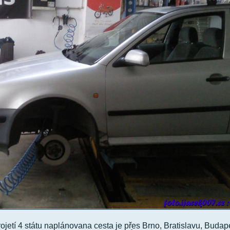
ojetí 4 státu naplánovana cesta je přes Brno, Bratislavu, Budap