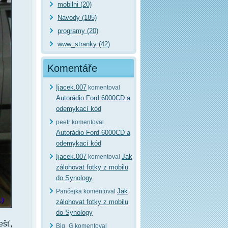
mobilni (20)
Navody (185)
programy (20)
www_stranky (42)
Komentáře
Ijacek.007
komentoval
Autorádio Ford 6000CD a
odemykací kód
peetr komentoval
Autorádio Ford 6000CD a
odemykací kód
Ijacek.007
Jak
komentoval
zálohovat fotky z mobilu
do Synology
Jak
Pančejka komentoval
zálohovat fotky z mobilu
do Synology
ešť,
Big_G komentoval