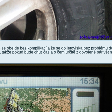
 se obejde bez komplikací a že se do letoviska bez problému d
, takže pokud bude chuť čas a o čem určitě z dovolené pár vět 