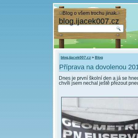
Blog o všem trochu jinak.
blog.ijacek007.cz
blog.ijacek007.cz
>
Blog
Příprava na dovolenou 201
Dnes je první školní den a já se hn
chvíli jsem nechal ještě přezout pne