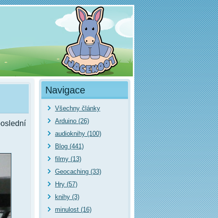
Navigace
Všechny články
Arduino (26)
poslední
audioknihy (100)
Blog (441)
filmy (13)
Geocaching (33)
Hry (57)
knihy (3)
minulost (16)