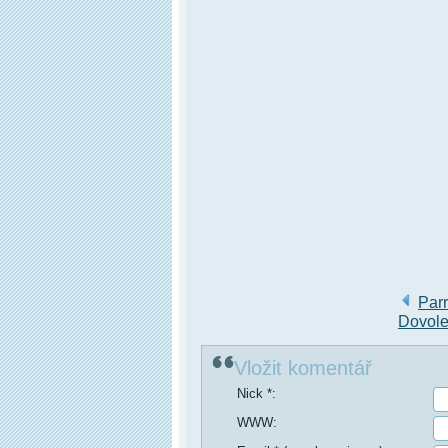
Par
Dovole
Vložit komentář
Nick *:
WWW: