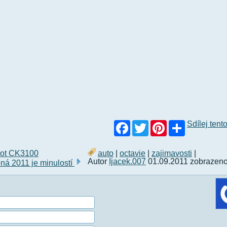
Facebook
Twitter
Pinterest
Sdílej tent
rot CK3100
auto
|
octavie
|
zajimavosti
|
Autor
Ijacek.007
01.09.2011 zobrazeno
ná 2011 je minulostí