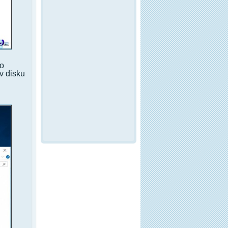
to
v disku