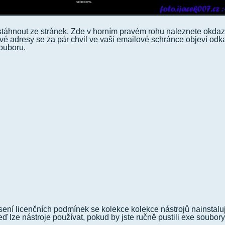
ů stáhnout ze stránek. Zde v horním pravém rohu naleznete okda
ové adresy se za pár chvil ve vaší emailové schránce objeví odk
ouboru.
ení licenčních podmínek se kolekce kolekce nástrojů nainstalu
eď lze nástroje používat, pokud by jste ručně pustili exe soubory