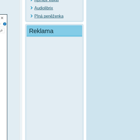
Audiolibrix
Plná peněženka
Reklama