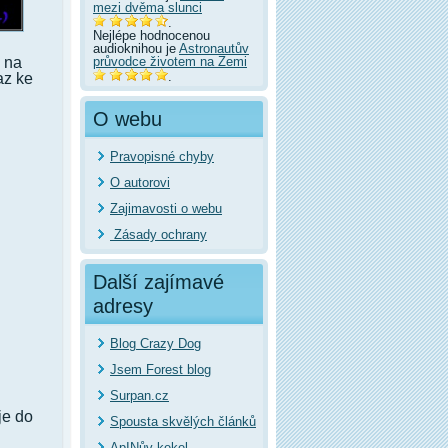
mezi dvěma slunci
.
Nejlépe hodnocenou
audioknihou je
Astronautův
průvodce životem na Zemi
z na
.
az ke
O webu
Pravopisné chyby
O autorovi
Zajimavosti o webu
Zásady ochrany
Další zajímavé
adresy
Blog Crazy Dog
Jsem Forest blog
Surpan.cz
je do
Spousta skvělých článků
ApINův kekel