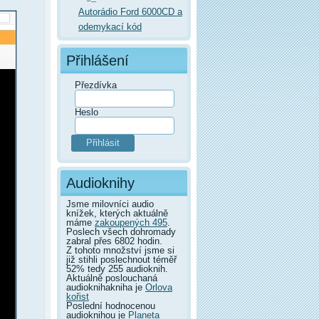
Autorádio Ford 6000CD a
odemykací kód
Přihlášení
Přezdívka
Heslo
Audioknihy
Jsme milovníci audio
knížek, kterých aktuálně
máme
zakoupených 495
.
Poslech všech dohromady
zabral přes 6802 hodin.
Z tohoto množství jsme si
již stihli poslechnout téměř
52% tedy 255 audioknih.
Aktuálně poslouchaná
audioknihakniha je
Orlova
kořist
Poslední hodnocenou
audioknihou je
Planeta