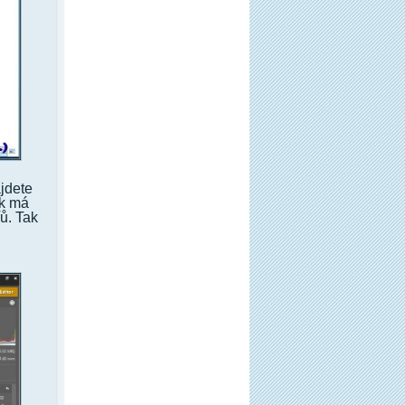
ajdete
ak má
ů. Tak