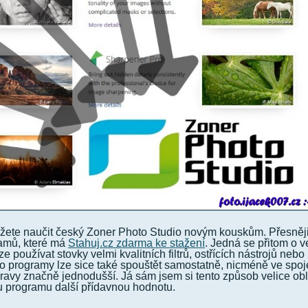
žete naučit český Zoner Photo Studio novým kouskům. Přesněj
ramů, které má
Stahuj.cz zdarma ke stažení
. Jedná se přitom o v
ze používat stovky velmi kvalitních filtrů, ostřících nástrojů nebo
o programy lze sice také spouštět samostatně, nicméně ve spoj
avy značně jednodušší. Já sám jsem si tento způsob velice oblí
 programu další přídavnou hodnotu.