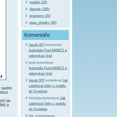
mobilni (20)
Navody (185)
programy (20)
www_stranky (42)
Komentáře
Ijacek.007
komentoval
Autorádio Ford 6000CD a
odemykací kód
peetr komentoval
Autorádio Ford 6000CD a
odemykací kód
Ijacek.007
Jak
komentoval
zálohovat fotky z mobilu
i sedm
do Synology
elice
Jak
Pančejka komentoval
ení se
zálohovat fotky z mobilu
bil a
do Synology
Big_G komentoval