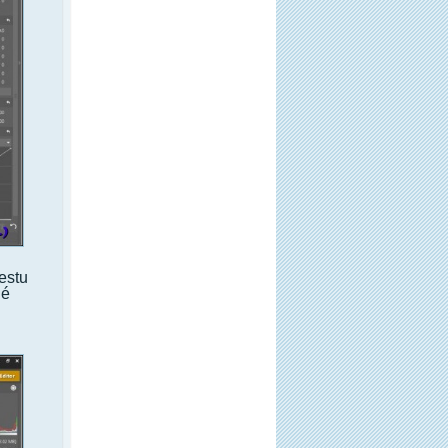
estu
né