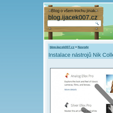
Blog o všem trochu jinak.
blog.ijacek007.cz
blog.ijacek007.cz
>
Navody
Instalace nástrojů Nik Co