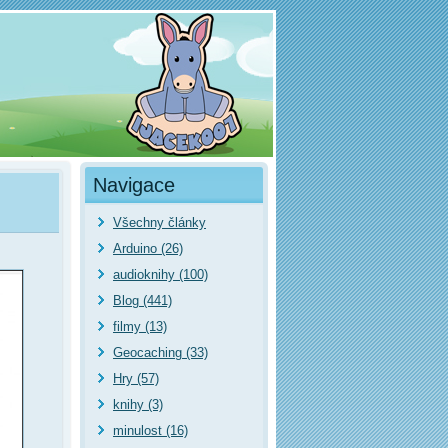
Navigace
Všechny články
Arduino (26)
audioknihy (100)
Blog (441)
filmy (13)
Geocaching (33)
Hry (57)
knihy (3)
minulost (16)