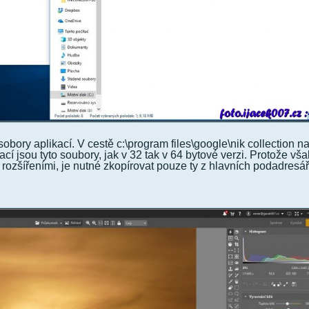
obory aplikací. V cestě c:\program files\google\nik collection n
cí jsou tyto soubory, jak v 32 tak v 64 bytové verzi. Protože vš
rozšířeními, je nutné zkopírovat pouze ty z hlavních podadresář