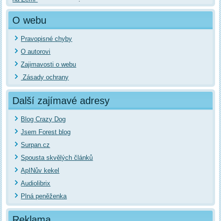
O webu
Pravopisné chyby
O autorovi
Zajimavosti o webu
Zásady ochrany
Další zajímavé adresy
Blog Crazy Dog
Jsem Forest blog
Surpan.cz
Spousta skvělých článků
ApINův kekel
Audiolibrix
Plná peněženka
Reklama