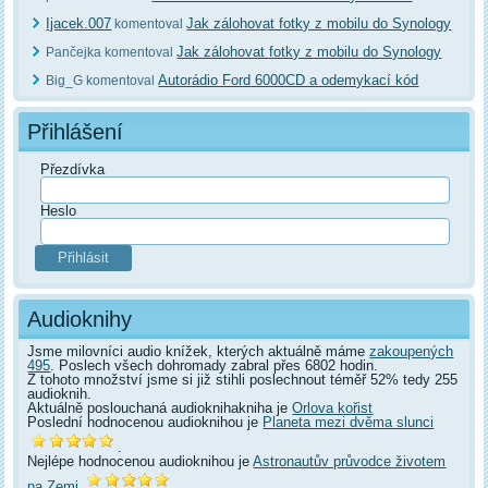
Ijacek.007
Jak zálohovat fotky z mobilu do Synology
komentoval
Jak zálohovat fotky z mobilu do Synology
Pančejka komentoval
Autorádio Ford 6000CD a odemykací kód
Big_G komentoval
Přihlášení
Přezdívka
Heslo
Audioknihy
Jsme milovníci audio knížek, kterých aktuálně máme
zakoupených
495
. Poslech všech dohromady zabral přes 6802 hodin.
Z tohoto množství jsme si již stihli poslechnout téměř 52% tedy 255
audioknih.
Aktuálně poslouchaná audioknihakniha je
Orlova kořist
Poslední hodnocenou audioknihou je
Planeta mezi dvěma slunci
.
Nejlépe hodnocenou audioknihou je
Astronautův průvodce životem
na Zemi
.