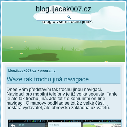
blog.ijacek007.cz
Blog o všem trochu jinak.
blog.ijacek007.cz
>
programy
Waze tak trochu jiná navigace
Dnes Vám představím tak trochu jinou navigaci.
Navigací pro mobilní telefony je již velká spousta. Tahle
je ale tak trochu jiná. Jde totiž o komunitní on-line
navigaci. O mapový podklad se totiž z velké části
nestará vydavatel, ale obrovská základna uživatelů.