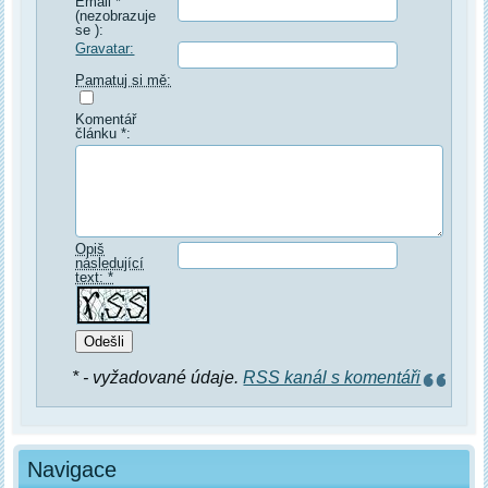
Email *
(nezobrazuje
se ):
Gravatar:
Pamatuj si mě:
Komentář
článku *:
Opiš
následující
text: *
* - vyžadované údaje.
RSS kanál s komentáři
Navigace