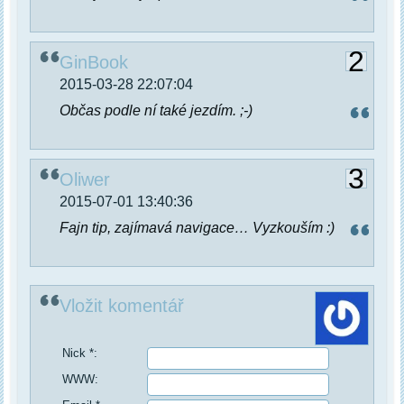
2
GinBook
2015-03-28 22:07:04
Občas podle ní také jezdím. ;-)
3
Oliwer
2015-07-01 13:40:36
Fajn tip, zajímavá navigace… Vyzkouším :)
Vložit komentář
Nick *:
WWW: