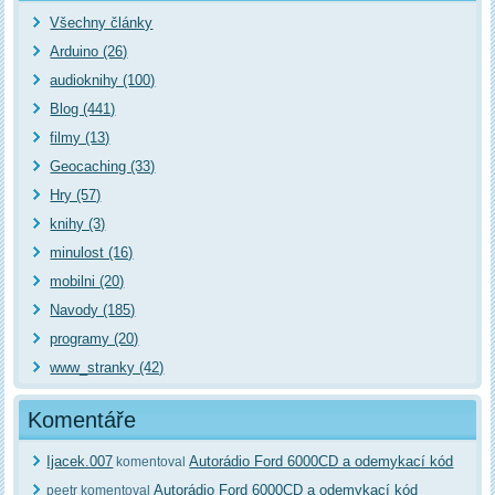
Všechny články
Arduino (26)
audioknihy (100)
Blog (441)
filmy (13)
Geocaching (33)
Hry (57)
knihy (3)
minulost (16)
mobilni (20)
Navody (185)
programy (20)
www_stranky (42)
Komentáře
Ijacek.007
Autorádio Ford 6000CD a odemykací kód
komentoval
Autorádio Ford 6000CD a odemykací kód
peetr komentoval