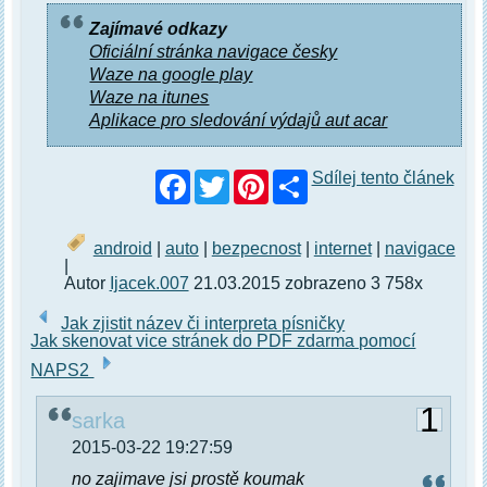
Zajímavé odkazy
Oficiální stránka navigace česky
Waze na google play
Waze na itunes
Aplikace pro sledování výdajů aut acar
Facebook
Twitter
Pinterest
Sdílej tento článek
android
|
auto
|
bezpecnost
|
internet
|
navigace
|
Autor
Ijacek.007
21.03.2015 zobrazeno 3 758x
Jak zjistit název či interpreta písničky
Jak skenovat vice stránek do PDF zdarma pomocí
NAPS2
1
sarka
2015-03-22 19:27:59
no zajimave jsi prostě koumak