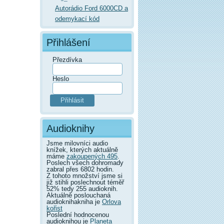
Autorádio Ford 6000CD a
odemykací kód
Přihlášení
Přezdívka
Heslo
Audioknihy
Jsme milovníci audio
knížek, kterých aktuálně
máme
zakoupených 495
.
Poslech všech dohromady
zabral přes 6802 hodin.
Z tohoto množství jsme si
již stihli poslechnout téměř
52% tedy 255 audioknih.
Aktuálně poslouchaná
audioknihakniha je
Orlova
kořist
Poslední hodnocenou
audioknihou je
Planeta