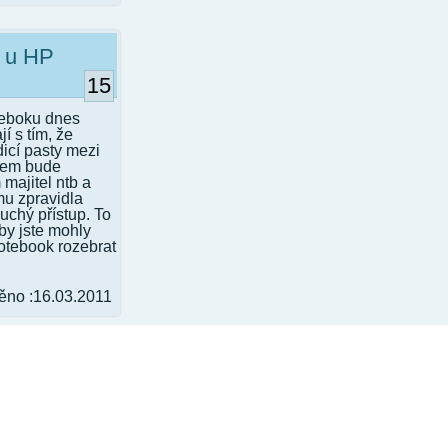
u u HP
15
teboku dnes
jí s tím, že
icí pasty mezi
čem bude
majitel ntb a
mu zpravidla
uchý přístup. To
by jste mohly
notebook rozebrat
ěno :16.03.2011