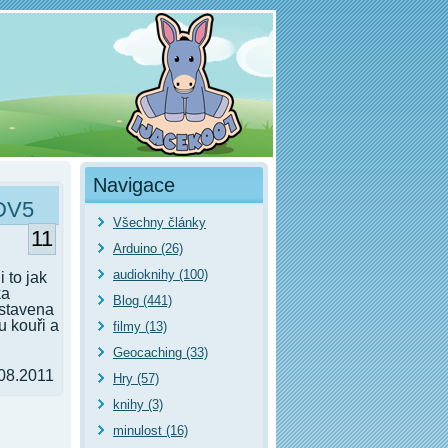
Navigace
 DV5
Všechny články
11
Arduino (26)
audioknihy (100)
 to jak
ka
Blog (441)
ystavena
 kouři a
filmy (13)
Geocaching (33)
08.2011
Hry (57)
knihy (3)
minulost (16)