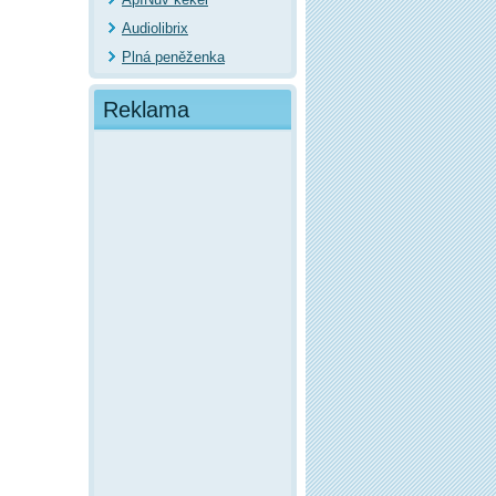
Audiolibrix
Plná peněženka
Reklama