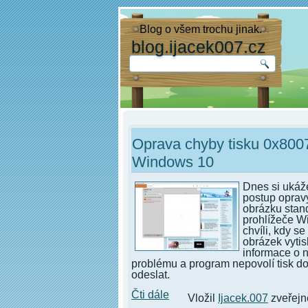
Blog o všem trochu jinak.
blog.ijacek007.cz
Oprava chyby tisku 0x80
Windows 10
Dnes si uká
postup oprav
obrázku stan
prohlížeče W
chvíli, kdy s
obrázek vytis
informace o
problému a program nepovolí tisk do
odeslat.
Čti dále
Vložil
Ijacek.007
zveřejn