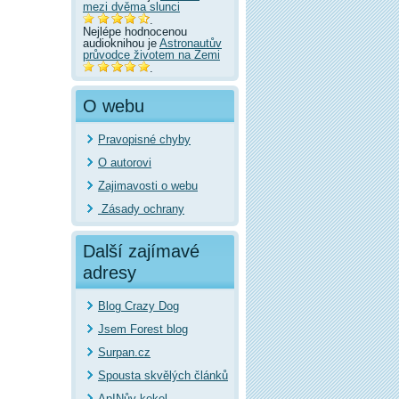
mezi dvěma slunci
.
Nejlépe hodnocenou
audioknihou je
Astronautův
průvodce životem na Zemi
.
O webu
Pravopisné chyby
O autorovi
Zajimavosti o webu
Zásady ochrany
Další zajímavé
adresy
Blog Crazy Dog
Jsem Forest blog
Surpan.cz
Spousta skvělých článků
ApINův kekel