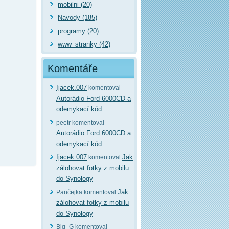
mobilni (20)
Navody (185)
programy (20)
www_stranky (42)
Komentáře
Ijacek.007
komentoval
Autorádio Ford 6000CD a
odemykací kód
peetr komentoval
Autorádio Ford 6000CD a
odemykací kód
Ijacek.007
Jak
komentoval
zálohovat fotky z mobilu
do Synology
Jak
Pančejka komentoval
zálohovat fotky z mobilu
do Synology
Big_G komentoval