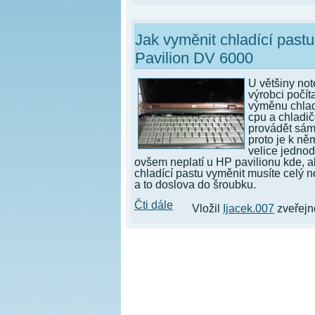
Jak vyměnit chladící past
Pavilion DV 6000
U většiny no
výrobci počíta
výměnu chlad
cpu a chladi
provádět sám 
proto je k ně
velice jednod
ovšem neplatí u HP pavilionu kde, a
chladící pastu vyměnit musíte celý 
a to doslova do šroubku.
Čti dále
Vložil
Ijacek.007
zveřejn