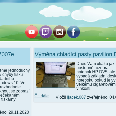
07007e
Výměna chladící pasty pavilion
Dnes Vám ukážu jak
postupně rozebrat
žeme jednoduchý
notebok HP DV5, ale i
y chyby tisku
vypadá základní des
dartního
noteboku pokud je v
indows 10. Ve
velkému cigaretovému
e rozhodnete
vlhkosti.
knout se zobrazí
 nečekaném
Čti dále
Vložil
Ijacek.007
zveřejněno :04.
 tiskárny
ěno :29.11.2020