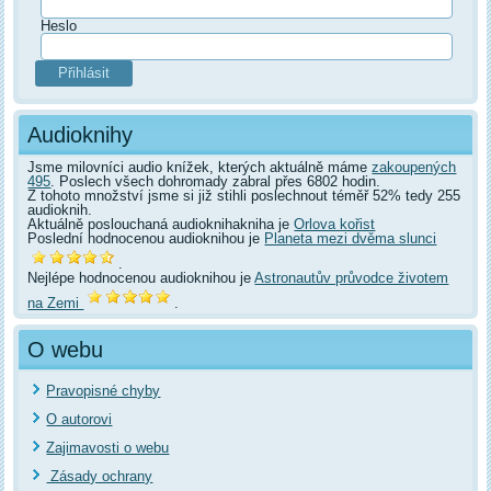
Heslo
Audioknihy
Jsme milovníci audio knížek, kterých aktuálně máme
zakoupených
495
. Poslech všech dohromady zabral přes 6802 hodin.
Z tohoto množství jsme si již stihli poslechnout téměř 52% tedy 255
audioknih.
Aktuálně poslouchaná audioknihakniha je
Orlova kořist
Poslední hodnocenou audioknihou je
Planeta mezi dvěma slunci
.
Nejlépe hodnocenou audioknihou je
Astronautův průvodce životem
na Zemi
.
O webu
Pravopisné chyby
O autorovi
Zajimavosti o webu
Zásady ochrany