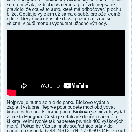
se na ní však jezdí obousměrně a platí zde nepsané
pravidlo, že couvá to auto, které má odbočovací plochu
blíže. Cesta je výletem už sama o sobě, protože kromě
řidiče, který musí neustále dávat pozor na jízdu, si
všichni v autě mohou vychutnat úžasné výhledy.
Nejprve je nutné se ale do parku Biokovo vydat a
zaplatit vstupné. Teprve poté budete moct obdivovat
krásu těchto hor. K bráně parku Biokovo se můžete vydat
z města Podgora. Cesta je relativně dobře značená a
klikatá, velmi rychle tak naberete prvních 400 výškových
metrů. Pokud by Vás zajímaly souřadnice brány do
parku, pak jsou tady 43.2461217N, 17.0969794E. Pokud