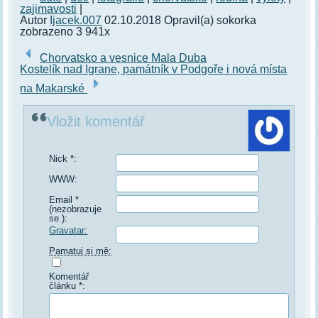
zajimavosti
|
Autor
Ijacek.007
02.10.2018 Opravil(a) sokorka
zobrazeno 3 941x
Chorvatsko a vesnice Mala Duba
Kostelík nad Igrane, památník v Podgoře i nová místa
na Makarské
Vložit komentář
Nick *:
WWW:
Email *
(nezobrazuje
se ):
Gravatar:
Pamatuj si mě:
Komentář
článku *: