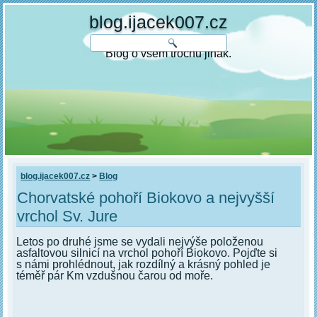
blog.ijacek007.cz
Blog o všem trochu jinak.
blog.ijacek007.cz
>
Blog
Chorvatské pohoří Biokovo a nejvyšší
vrchol Sv. Jure
Letos po druhé jsme se vydali nejvýše položenou
asfaltovou silnicí na vrchol pohoří Biokovo. Pojďte si
s námi prohlédnout, jak rozdílný a krásný pohled je
téměř pár Km vzdušnou čarou od moře.