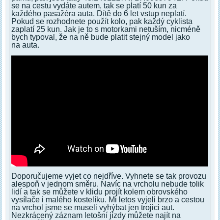
se na cestu vydáte autem, tak se platí 50 kun za
každého pasažéra auta. Dítě do 6 let vstup neplatí.
Pokud se rozhodnete použít kolo, pak každý cyklista
zaplatí 25 kun. Jak je to s motorkami netuším, nicméně
bych typoval, že na ně bude platit stejný model jako
na auta.
Doporučujeme vyjet co nejdříve. Vyhnete se tak provozu
alespoň v jednom směru. Navíc na vrcholu nebude tolik
lidí a tak se můžete v klidu projít kolem obrovského
vysílače i malého kostelíku. Mi letos vyjeli brzo a cestou
na vrchol jsme se museli vyhýbat jen trojici aut.
Nezkrácený záznam letošní jízdy můžete najít na