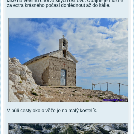
také na většinu chorvatských ostrovů. Údajně je možné
za extra krásného počasí dohlédnout až do Itálie.
V půli cesty okolo věže je na malý kostelík.