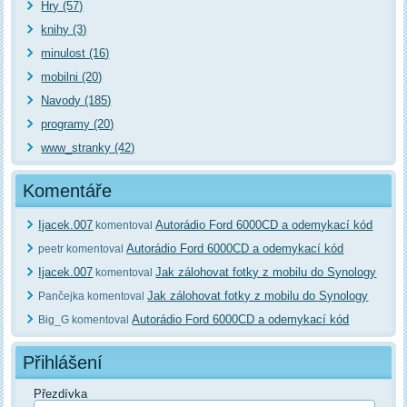
Hry (57)
knihy (3)
minulost (16)
mobilni (20)
Navody (185)
programy (20)
www_stranky (42)
Komentáře
Ijacek.007
Autorádio Ford 6000CD a odemykací kód
komentoval
Autorádio Ford 6000CD a odemykací kód
peetr komentoval
Ijacek.007
Jak zálohovat fotky z mobilu do Synology
komentoval
Jak zálohovat fotky z mobilu do Synology
Pančejka komentoval
Autorádio Ford 6000CD a odemykací kód
Big_G komentoval
Přihlášení
Přezdívka