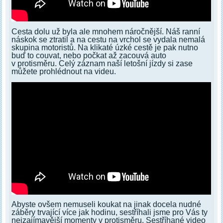
Cesta dolu už byla ale mnohem náročnější. Náš ranní
náskok se ztratil a na cestu na vrchol se vydala nemalá
skupina motoristů. Na klikaté úzké cestě je pak nutno
buď to couvat, nebo počkat až zacouvá auto
v protisměru. Celý záznam naší letošní jízdy si zase
můžete prohlédnout na videu.
Abyste ovšem nemuseli koukat na jinak docela nudné
záběry trvající více jak hodinu, sestříhali jsme pro Vás ty
nejzajímavější momenty v protisměru. Sestříhané video