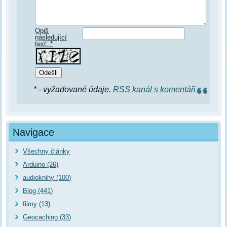
Opiš
následující
text: *
* - vyžadované údaje.
RSS kanál s komentáři
Navigace
Všechny články
Arduino (26)
audioknihy (100)
Blog (441)
filmy (13)
Geocaching (33)