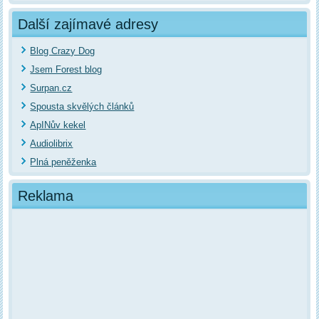
Další zajímavé adresy
Blog Crazy Dog
Jsem Forest blog
Surpan.cz
Spousta skvělých článků
ApINův kekel
Audiolibrix
Plná peněženka
Reklama