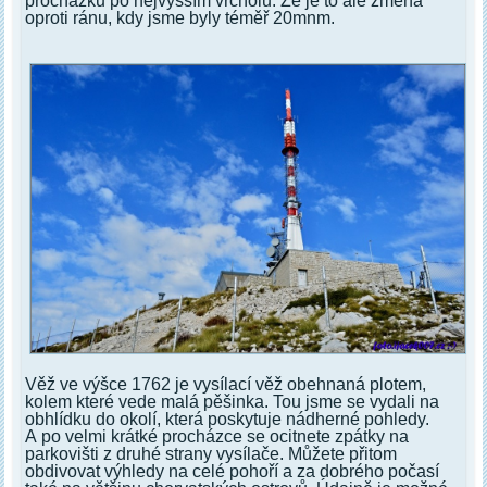
procházku po nejvyšším vrcholu. Že je to ale změna
oproti ránu, kdy jsme byly téměř 20mnm.
Věž ve výšce 1762 je vysílací věž obehnaná plotem,
kolem které vede malá pěšinka. Tou jsme se vydali na
obhlídku do okolí, která poskytuje nádherné pohledy.
A po velmi krátké procházce se ocitnete zpátky na
parkovišti z druhé strany vysílače. Můžete přitom
obdivovat výhledy na celé pohoří a za dobrého počasí