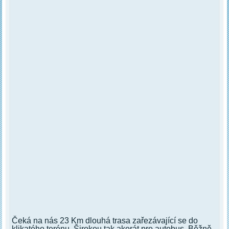
Čeká na nás 23 Km dlouhá trasa zařezávající se do
klikatého terénu. Širokou tak akorát pro autobus. Běžně