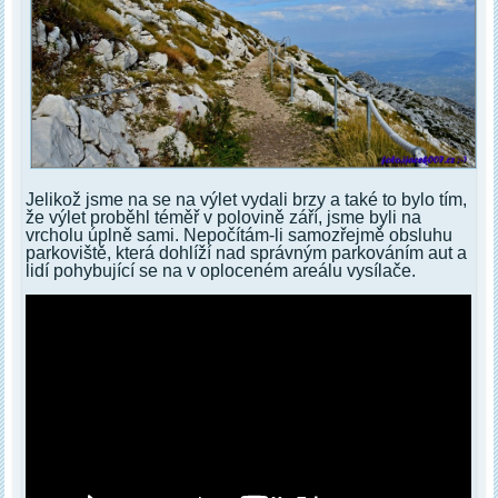
Jelikož jsme na se na výlet vydali brzy a také to bylo tím,
že výlet proběhl téměř v polovině září, jsme byli na
vrcholu úplně sami. Nepočítám-li samozřejmě obsluhu
parkoviště, která dohlíží nad správným parkováním aut a
lidí pohybující se na v oploceném areálu vysílače.