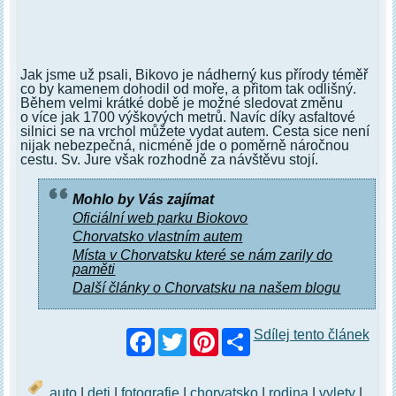
Jak jsme už psali, Bikovo je nádherný kus přírody téměř
co by kamenem dohodil od moře, a přitom tak odlišný.
Během velmi krátké době je možné sledovat změnu
o více jak 1700 výškových metrů. Navíc díky asfaltové
silnici se na vrchol můžete vydat autem. Cesta sice není
nijak nebezpečná, nicméně jde o poměrně náročnou
cestu. Sv. Jure však rozhodně za návštěvu stojí.
Mohlo by Vás zajímat
Oficiální web parku Biokovo
Chorvatsko vlastním autem
Místa v Chorvatsku které se nám zarily do
paměti
Další články o Chorvatsku na našem blogu
Facebook
Twitter
Pinterest
Sdílej tento článek
auto
|
deti
|
fotografie
|
chorvatsko
|
rodina
|
vylety
|