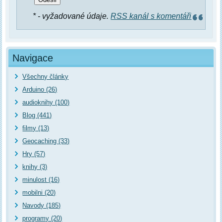
* - vyžadované údaje.
RSS kanál s komentáři
Navigace
Všechny články
Arduino (26)
audioknihy (100)
Blog (441)
filmy (13)
Geocaching (33)
Hry (57)
knihy (3)
minulost (16)
mobilni (20)
Navody (185)
programy (20)