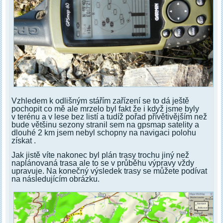
Vzhledem k odlišným stářím zařízení se to dá ještě
pochopit co mě ale mrzelo byl fakt že i když jsme byly
v terénu a v lese bez listí a tudíž pořad přívětivějším než
bude většinu sezony stranil sem na gpsmap satelity a
dlouhé 2 km jsem nebyl schopny na navigaci polohu
získat .
Jak jistě víte nakonec byl plán trasy trochu jiný než
naplánovaná trasa ale to se v průběhu výpravy vždy
upravuje. Na konečný výsledek trasy se můžete podívat
na následujícím obrázku.