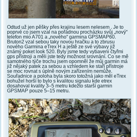
Odtud už jen pěšky přes krajinu lesem nelesem . Je to
poprvé co jsem vzal na pořádnou procházku svůj „nový“
telefon mio A701 a „nového“ garmina GPSMAP60.
Bruton2 vzal sebou taky novou hračku a to zbrusu
nového Garmina eTrex H a ještě ze své výbavy již
známý poket look 520. Byly jsme tedy vybaveni čtyřmi
gps přístroji a měli jste tedy možnost srovnání. Co se mě
samotného týče trochu jsem opomněl že můj garmin má
již nějaký patek za sebou a vzhledem ke staří přístroje
se moc rovnat s úplně novým zařízením nemůže.
Souřadnice a poloha byla skoro totožná jako měl eTrex
bohužel horší to bylo s kvalitou signalu kde etrex
dosahoval kvality 3–5 metru kdežto starší garmin
GPSMAP pouze 5–15 metru.