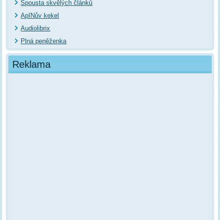
Spousta skvělých článků
ApINův kekel
Audiolibrix
Plná peněženka
Reklama