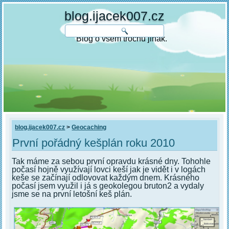
blog.ijacek007.cz
Blog o všem trochu jinak.
blog.ijacek007.cz
>
Geocaching
První pořádný kešplán roku 2010
Tak máme za sebou první opravdu krásné dny. Tohohle
počasí hojně využívají lovci keší jak je vidět i v logách
keše se začínají odlovovat každým dnem. Krásného
počasí jsem využil i já s geokolegou bruton2 a vydaly
jsme se na první letošní keš plán.