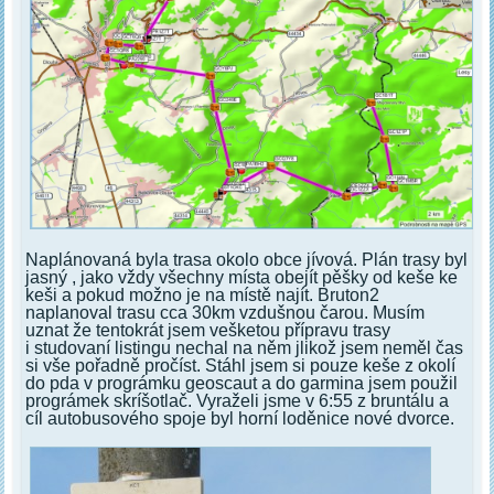
Naplánovaná byla trasa okolo obce jívová. Plán trasy byl
jasný , jako vždy všechny místa obejít pěšky od keše ke
keši a pokud možno je na místě najít. Bruton2
naplanoval trasu cca 30km vzdušnou čarou. Musím
uznat že tentokrát jsem vešketou přípravu trasy
i studovaní listingu nechal na něm jlikož jsem neměl čas
si vše pořadně pročíst. Stáhl jsem si pouze keše z okolí
do pda v prográmku geoscaut a do garmina jsem použil
prográmek skríšotlač. Vyraželi jsme v 6:55 z bruntálu a
cíl autobusového spoje byl horní loděnice nové dvorce.