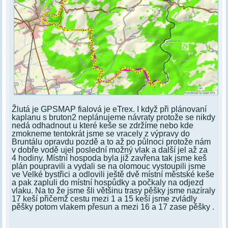
Žlutá je GPSMAP fialová je eTrex. I když při plánovaní
kaplanu s bruton2 neplánujeme návraty protože se nikdy
nedá odhadnout u které keše se zdržíme nebo kde
zmokneme tentokrát jsme se vracely z výpravy do
Bruntálu opravdu pozdě a to až po půlnoci protože nám
v dobře vodě ujel poslední možný vlak a další jel až za
4 hodiny. Místní hospoda byla již zavřena tak jsme keš
plán poupravili a vydali se na olomouc vystoupili jsme
ve Velké bystřici a odlovili ještě dvě místní městské keše
a pak zapluli do místní hospůdky a počkaly na odjezd
vlaku. Na to že jsme šli většinu trasy pěšky jsme nazíraly
17 keší přičemž cestu mezi 1 a 15 keší jsme zvládly
pěšky potom vlakem přesun a mezi 16 a 17 zase pěšky .