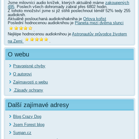
Jsme milovníci audio knížek, kterých aktuálně máme
zakoupených
495
. Poslech všech dohromady zabral přes 6802 hodin.
Z tohoto množství jsme si již stihli poslechnout téměř 52% tedy 255
audioknih.
Aktuálně poslouchaná audioknihakniha je
Orlova kořist
Poslední hodnocenou audioknihou je
Planeta mezi dvěma slunci
.
Nejlépe hodnocenou audioknihou je
Astronautův průvodce životem
na Zemi
.
O webu
Pravopisné chyby
O autorovi
Zajimavosti o webu
Zásady ochrany
Další zajímavé adresy
Blog Crazy Dog
Jsem Forest blog
Surpan.cz