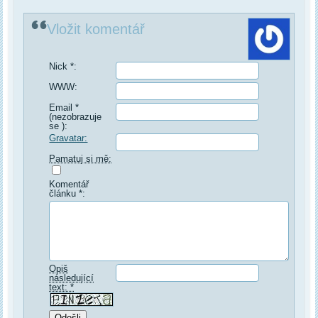
Vložit komentář
Nick *:
WWW:
Email *
(nezobrazuje
se ):
Gravatar:
Pamatuj si mě:
Komentář
článku *:
Opiš
následující
text: *