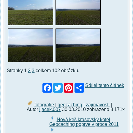
Stranky 1
2
3
celkem 102 obrázku.
Facebook
Twitter
Pinterest
Sdílej tento článek
fotografie
|
geocaching
|
zajimavosti
|
Autor
Ijacek.007
30.03.2010 zobrazeno 8 171x
Nová keš krasovský kotel
Geocaching poprve v proce 2011