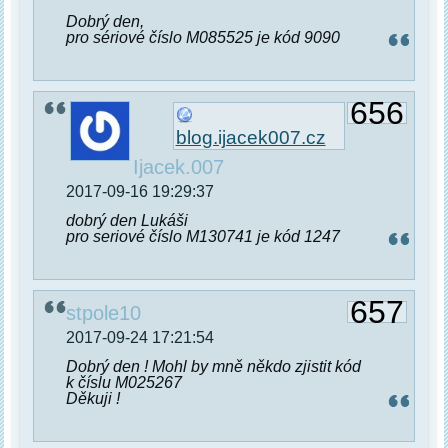
Dobrý den,
pro sériové číslo M085525 je kód 9090
656
blog.ijacek007.cz
Ijacek.007
2017-09-16 19:29:37
dobrý den Lukáši
pro seriové číslo M130741 je kód 1247
657
stpole10
2017-09-24 17:21:54
Dobrý den ! Mohl by mně někdo zjistit kód
k číslu M025267
Děkuji !