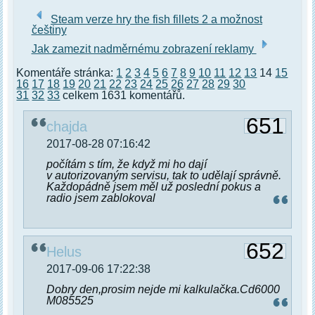
Steam verze hry the fish fillets 2 a možnost
češtiny
Jak zamezit nadměrnému zobrazení reklamy
Komentáře stránka:
1
2
3
4
5
6
7
8
9
10
11
12
13
14
15
16
17
18
19
20
21
22
23
24
25
26
27
28
29
30
31
32
33
celkem 1631 komentářů.
651
chajda
2017-08-28 07:16:42
počítám s tím, že když mi ho dají
v autorizovaným servisu, tak to udělají správně.
Každopádně jsem měl už poslední pokus a
radio jsem zablokoval
652
Helus
2017-09-06 17:22:38
Dobry den,prosim nejde mi kalkulačka.Cd6000
M085525