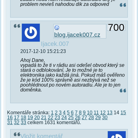
problem nevieš nahodou dik za odpoved
700
blog.ijacek007.cz
Ijacek.007
2017-12-10 15:21:23
Ahoj Dane,
vypadá to že ti v rádiu asi odešel obvod který se
stará o odblokování. Je to možné je to
elektronika jako každá jiná. Pokud máš ověřeno
že je kód 100% správně asi nezbývá než se
poohlédnout po novém autoradiu. Ale je to jen
doměnka.
Komentáře stránka:
1
2
3
4
5
6
7
8
9
10
11
12
13
14
15
16
17
18
19
20
21
22
23
24
25
26
27
28
29
30
31
32
33
celkem 1631 komentářů.
Vložit komentář