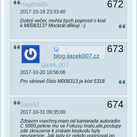
672
Hagitha85
2017-10-18 23:33:40
Dobrý večer, mohla bych poprosit o kod
k M008313? Mockrát děkuji :-)
673
blog.ijacek007.cz
Ijacek.007
2017-10-20 18:56:06
Pro sériové číslo M008313 je kód 5318
674
Sam51
2017-10-31 09:35:00
Zdravim vsechny,mam od kamarada autoradio
C 5000,pekne mu ve Fokusu hralo,ale,postupy
zde zkousene k ziskani keykodu byly
neuspesne. Jak tady jiz nekdo popisoval,po