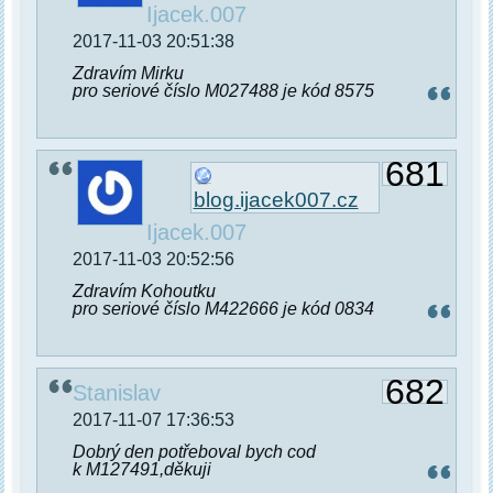
Ijacek.007
2017-11-03 20:51:38
Zdravím Mirku
pro seriové číslo M027488 je kód 8575
681
blog.ijacek007.cz
Ijacek.007
2017-11-03 20:52:56
Zdravím Kohoutku
pro seriové číslo M422666 je kód 0834
682
Stanislav
2017-11-07 17:36:53
Dobrý den potřeboval bych cod
k M127491,děkuji