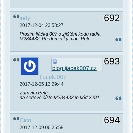
692
indy
2017-12-04 23:58:27
Prosím Ijáčka 007 o zjištění kodu radia
M284432. Předem díky moc. Petr
693
blog.ijacek007.cz
Ijacek.007
2017-12-05 13:29:44
Zdravím Petře,
na seriové číslo M284432 je kód 2291
694
Cico
2017-12-09 06:25:59