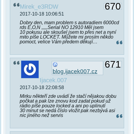
670
Mirek_e3RDW
2017-10-18 10:06:51
Dobry den, mam problem s autoradiem 6000cd
rds E,O,N ,,,,,Serial NO 12910 Měl jsem
10 pokusu ale skoušel jsem to přes net a nyní
mito píše LOCKET. Můžete mi prosím někdo
pomoct, velice Vám předem děkují…
671
blog.ijacek007.cz
Ijacek.007
2017-10-18 22:08:58
Mirku někteří zde uvádí že stačí nějakou dobu
počkat a pak lze znovu kod zadat pokud už
rádio píše pouze locked a ani po uplinutí
30 minut se nedá číslo vložit pak nezbývá asi
nic jiného než servis