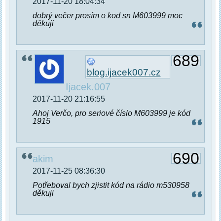
2017-11-20 18:04:34
dobrý večer prosím o kod sn M603999 moc
děkuji
689
blog.ijacek007.cz
Ijacek.007
2017-11-20 21:16:55
Ahoj Verčo, pro seriové číslo M603999 je kód
1915
690
akim
2017-11-25 08:36:30
Potřeboval bych zjistit kód na rádio m530958
děkuji