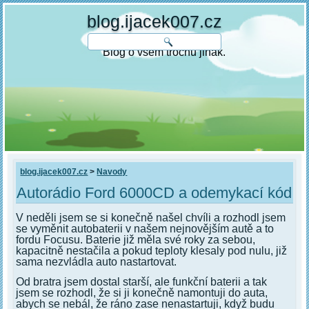
blog.ijacek007.cz
Blog o všem trochu jinak.
blog.ijacek007.cz
>
Navody
Autorádio Ford 6000CD a odemykací kód
V neděli jsem se si konečně našel chvíli a rozhodl jsem
se vyměnit autobaterii v našem nejnovějším autě a to
fordu Focusu. Baterie již měla své roky za sebou,
kapacitně nestačila a pokud teploty klesaly pod nulu, již
sama nezvládla auto nastartovat.
Od bratra jsem dostal starší, ale funkční baterii a tak
jsem se rozhodl, že si ji konečně namontuji do auta,
abych se nebál, že ráno zase nenastartuji, když budu