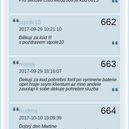
Pro seriové číslo M032069 je kód 0615
662
stpole10
2017-09-29 10:21:10
Děkuji za kód !!!
s pozdravem stpole10
663
marek
2017-09-29 18:16:07
Dekuji za kod pohrebni ford po vymnene baterie
opet hraje svym klientum az mne andele
zavolaji k sobe dekuje pohrebni sluzba
664
Kudrna
2017-10-10 19:09:39
Dobrý den Martine