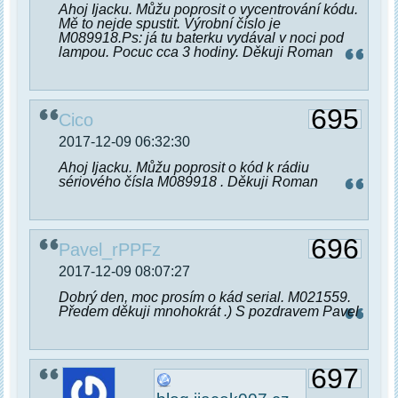
Ahoj Ijacku. Můžu poprosit o vycentrování kódu.
Mě to nejde spustit. Výrobní číslo je
M089918.Ps: já tu baterku vydával v noci pod
lampou. Pocuc cca 3 hodiny. Děkuji Roman
695
Cico
2017-12-09 06:32:30
Ahoj Ijacku. Můžu poprosit o kód k rádiu
sériového čísla M089918 . Děkuji Roman
696
Pavel_rPPFz
2017-12-09 08:07:27
Dobrý den, moc prosím o kád serial. M021559.
Předem děkuji mnohokrát .) S pozdravem Pavel
697