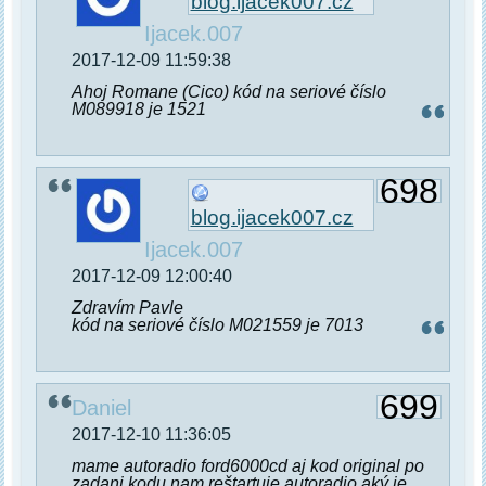
blog.ijacek007.cz
Ijacek.007
2017-12-09 11:59:38
Ahoj Romane (Cico) kód na seriové číslo
M089918 je 1521
698
blog.ijacek007.cz
Ijacek.007
2017-12-09 12:00:40
Zdravím Pavle
kód na seriové číslo M021559 je 7013
699
Daniel
2017-12-10 11:36:05
mame autoradio ford6000cd aj kod original po
zadani kodu nam reštartuje autoradio aký je