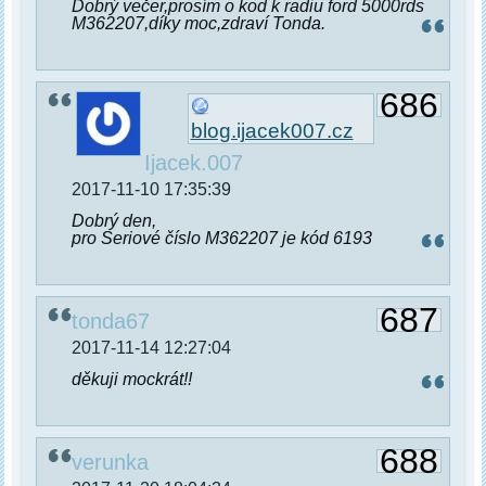
Dobrý večer,prosím o kod k radiu ford 5000rds
M362207,díky moc,zdraví Tonda.
686
blog.ijacek007.cz
Ijacek.007
2017-11-10 17:35:39
Dobrý den,
pro Seriové číslo M362207 je kód 6193
687
tonda67
2017-11-14 12:27:04
děkuji mockrát!!
688
verunka