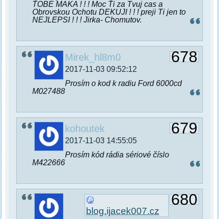
TOBE MAKA ! ! ! Moc Ti za Tvuj cas a
Obrovskou Ochotu DEKUJI ! ! ! preji Ti jen to
NEJLEPSI ! ! ! Jirka- Chomutov.
678
Mirek_hl8m0
2017-11-03 09:52:12
Prosím o kod k radiu Ford 6000cd
M027488
679
kohoutek
2017-11-03 14:55:05
Prosím kód rádia sériové číslo
M422666
680
blog.ijacek007.cz