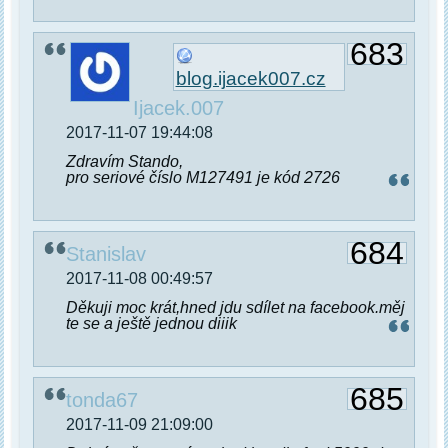
683
blog.ijacek007.cz
Ijacek.007
2017-11-07 19:44:08
Zdravím Stando,
pro seriové číslo M127491 je kód 2726
684
Stanislav
2017-11-08 00:49:57
Děkuji moc krát,hned jdu sdílet na facebook.měj
te se a ještě jednou diiik
685
tonda67
2017-11-09 21:09:00