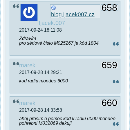
658
blog.ijacek007.cz
Ijacek.007
2017-09-24 18:11:08
Zdravím
pro sériové číslo M025267 je kód 1804
659
marek
2017-09-28 14:29:21
kod radia mondeo 6000
660
marek
2017-09-28 14:33:58
ahoj prosim o pomoc kod k radiu 6000 mondeo
pohrebni M032069 dekuji