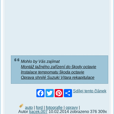
Mohlo by Vás zajímat
Montáž tažného zařízení do škody octavie
Instalace tempomatu škoda octavie
Oprava shnilé Suzuki Vitara rekapitulace
Facebook
Twitter
Pinterest
Sdílej tento článek
auto
|
ford
|
fotografie
|
opravy
|
Autor
Ijacek.007
10.02.2014 zobrazeno 376 309x