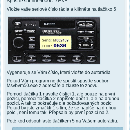
Spusťte soubor 6000CD.EXE
Vložte vaše seriové číslo rádia a klikněte na tlačítko 5
Vygeneruje se Vám číslo, které vložte do autorádia
Pokud Vám program nejde spustit spusťte soubor
Msvbvm50.exe z adresáře a zkuste to znovu.
Pomocí tlačítka 1 navolte číslici 1, ale pouze na první
pozici, pomocí tlačítka 2 napíšete opět 1, ale na druhou
pozici. A tak to pokračuje dle požadovaaných pozic.
Pokud by jste zmáčkli 1 s tím, že se napíše na druhou
poici, není tomu tak. Přepsala by první pozici na 2.
Poté kód odsouhlaste tlačítkem 5 na Vašem autorádiu.