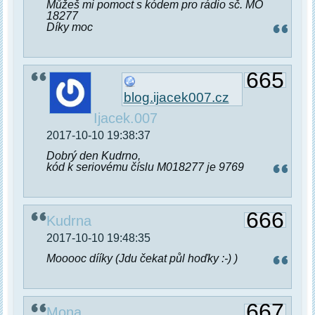
Můžeš mi pomoct s kódem pro rádio sč. MO
18277
Díky moc
665
blog.ijacek007.cz
Ijacek.007
2017-10-10 19:38:37
Dobrý den Kudrno,
kód k seriovému číslu M018277 je 9769
666
Kudrna
2017-10-10 19:48:35
Mooooc dííky (Jdu čekat půl hoďky :-) )
667
Mona