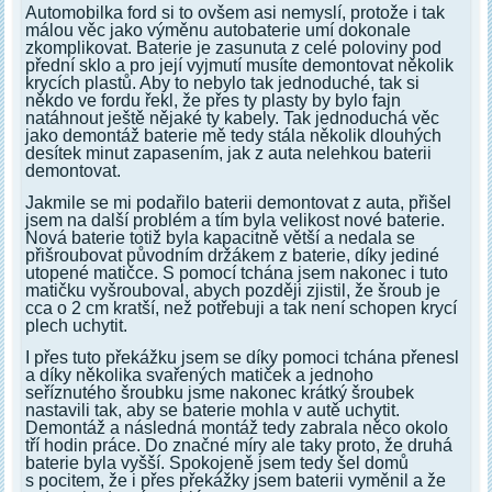
Automobilka ford si to ovšem asi nemyslí, protože i tak
málou věc jako výměnu autobaterie umí dokonale
zkomplikovat. Baterie je zasunuta z celé poloviny pod
přední sklo a pro její vyjmutí musíte demontovat několik
krycích plastů. Aby to nebylo tak jednoduché, tak si
někdo ve fordu řekl, že přes ty plasty by bylo fajn
natáhnout ještě nějaké ty kabely. Tak jednoduchá věc
jako demontáž baterie mě tedy stála několik dlouhých
desítek minut zapasením, jak z auta nelehkou baterii
demontovat.
Jakmile se mi podařilo baterii demontovat z auta, přišel
jsem na další problém a tím byla velikost nové baterie.
Nová baterie totiž byla kapacitně větší a nedala se
přišroubovat původním držákem z baterie, díky jediné
utopené matičce. S pomocí tchána jsem nakonec i tuto
matičku vyšrouboval, abych později zjistil, že šroub je
cca o 2 cm kratší, než potřebuji a tak není schopen krycí
plech uchytit.
I přes tuto překážku jsem se díky pomoci tchána přenesl
a díky několika svařených matiček a jednoho
seříznutého šroubku jsme nakonec krátký šroubek
nastavili tak, aby se baterie mohla v autě uchytit.
Demontáž a následná montáž tedy zabrala něco okolo
tří hodin práce. Do značné míry ale taky proto, že druhá
baterie byla vyšší. Spokojeně jsem tedy šel domů
s pocitem, že i přes překážky jsem baterii vyměnil a že