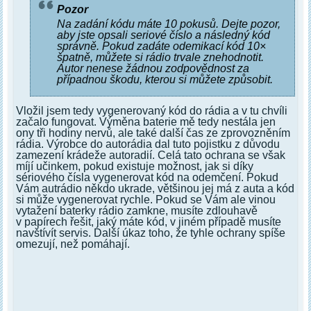
Pozor
Na zadání kódu máte 10 pokusů. Dejte pozor,
aby jste opsali seriové číslo a následný kód
správně. Pokud zadáte odemikací kód 10×
špatně, můžete si rádio trvale znehodnotit.
Autor nenese žádnou zodpovědnost za
případnou škodu, kterou si můžete způsobit.
Vložil jsem tedy vygenerovaný kód do rádia a v tu chvíli
začalo fungovat. Výměna baterie mě tedy nestála jen
ony tři hodiny nervů, ale také další čas ze zprovozněním
rádia. Výrobce do autorádia dal tuto pojistku z důvodu
zamezení krádeže autoradií. Celá tato ochrana se však
míjí učinkem, pokud existuje možnost, jak si díky
sériového čísla vygenerovat kód na odemčení. Pokud
Vám autrádio někdo ukrade, většinou jej má z auta a kód
si může vygenerovat rychle. Pokud se Vám ale vinou
vytažení baterky rádio zamkne, musíte zdlouhavě
v papírech řešit, jaký máte kód, v jiném případě musíte
navštívít servis. Další úkaz toho, že tyhle ochrany spíše
omezují, než pomáhají.