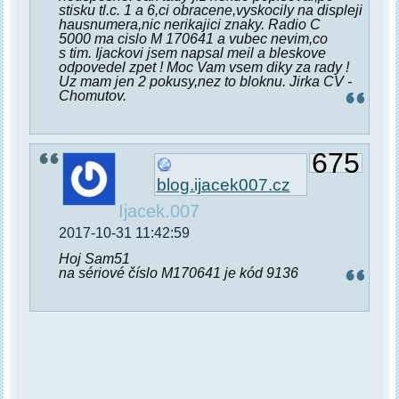
stisku tl.c. 1 a 6,ci obracene,vyskocily na displeji
hausnumera,nic nerikajici znaky. Radio C
5000 ma cislo M 170641 a vubec nevim,co
s tim. Ijackovi jsem napsal meil a bleskove
odpovedel zpet ! Moc Vam vsem diky za rady !
Uz mam jen 2 pokusy,nez to bloknu. Jirka CV -
Chomutov.
675
blog.ijacek007.cz
Ijacek.007
2017-10-31 11:42:59
Hoj Sam51
na sériové číslo M170641 je kód 9136