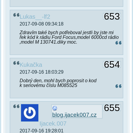
653
Lukas__-lf2
2017-09-08 09:34:18
Zdravím také bych potřeboval jestli by jste mi
řek kód k rádiu Ford Focus,model 6000cd rádio
,model M 130741.diky moc.
654
Kukačka
2017-09-16 18:03:29
Dobrý den, mohl bych poprosit o kod
k seriovému číslu M085525
655
blog.ijacek007.cz
Ijacek.007
2017-09-16 19:28:01