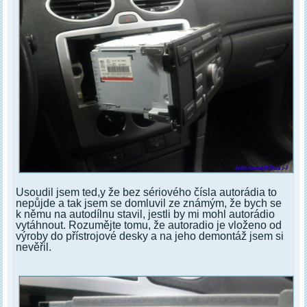
Usoudil jsem ted,y že bez sériového čísla autorádia to
nepůjde a tak jsem se domluvil ze známým, že bych se
k němu na autodílnu stavil, jestli by mi mohl autorádio
vytáhnout. Rozumějte tomu, že autoradio je vloženo od
výroby do přístrojové desky a na jeho demontáž jsem si
nevěřil.