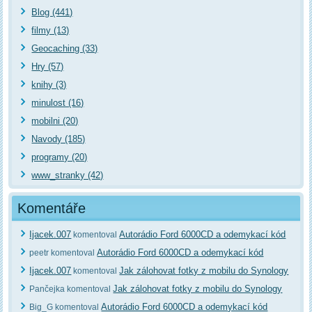
Blog (441)
filmy (13)
Geocaching (33)
Hry (57)
knihy (3)
minulost (16)
mobilni (20)
Navody (185)
programy (20)
www_stranky (42)
Komentáře
Ijacek.007
Autorádio Ford 6000CD a odemykací kód
komentoval
Autorádio Ford 6000CD a odemykací kód
peetr komentoval
Ijacek.007
Jak zálohovat fotky z mobilu do Synology
komentoval
Jak zálohovat fotky z mobilu do Synology
Pančejka komentoval
Autorádio Ford 6000CD a odemykací kód
Big_G komentoval