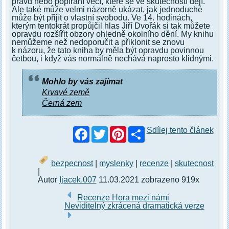
pravd nebo popírání věcí, které se ve skutečností dějí.
Ale také může velmi názorně ukázat, jak jednoduché
může být přijít o vlastní svobodu. Ve 14. hodinách,
kterým tentokrát propůjčil hlas Jiří Dvořák si tak můžete
opravdu rozšířit obzory ohledně okolního dění. My knihu
nemůžeme než nedoporučit a přiklonit se znovu
k názoru, že tato kniha by měla být opravdu povinnou
četbou, i když vás normálně nechává naprosto klidnými.
Mohlo by vás zajímat
Krvavé země
Černá zem
Facebook
Twitter
Pinterest
Sdílej tento článek
bezpecnost
|
myslenky
|
recenze
|
skutecnost
|
Autor
Ijacek.007
11.03.2021 zobrazeno 919x
Recenze Hora mezi námi
Neviditelný zkrácená dramatická verze