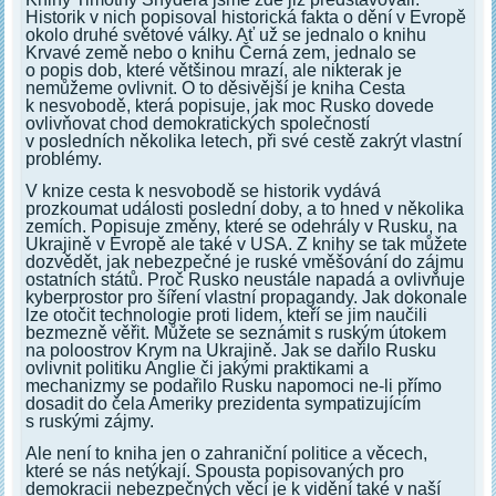
Historik v nich popisoval historická fakta o dění v Evropě
okolo druhé světové války. Ať už se jednalo o knihu
Krvavé země nebo o knihu Černá zem, jednalo se
o popis dob, které většinou mrazí, ale nikterak je
nemůžeme ovlivnit. O to děsivější je kniha Cesta
k nesvobodě, která popisuje, jak moc Rusko dovede
ovlivňovat chod demokratických společností
v posledních několika letech, při své cestě zakrýt vlastní
problémy.
V knize cesta k nesvobodě se historik vydává
prozkoumat události poslední doby, a to hned v několika
zemích. Popisuje změny, které se odehrály v Rusku, na
Ukrajině v Evropě ale také v USA. Z knihy se tak můžete
dozvědět, jak nebezpečné je ruské vměšování do zájmu
ostatních států. Proč Rusko neustále napadá a ovlivňuje
kyberprostor pro šíření vlastní propagandy. Jak dokonale
lze otočit technologie proti lidem, kteří se jim naučili
bezmezně věřit. Můžete se seznámit s ruským útokem
na poloostrov Krym na Ukrajině. Jak se dařilo Rusku
ovlivnit politiku Anglie či jakými praktikami a
mechanizmy se podařilo Rusku napomoci ne-li přímo
dosadit do čela Ameriky prezidenta sympatizujícím
s ruskými zájmy.
Ale není to kniha jen o zahraniční politice a věcech,
které se nás netýkají. Spousta popisovaných pro
demokracii nebezpečných věcí je k vidění také v naší