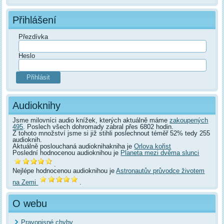
Přihlášení
Přezdívka
Heslo
Audioknihy
Jsme milovníci audio knížek, kterých aktuálně máme
zakoupených
495
. Poslech všech dohromady zabral přes 6802 hodin.
Z tohoto množství jsme si již stihli poslechnout téměř 52% tedy 255
audioknih.
Aktuálně poslouchaná audioknihakniha je
Orlova kořist
Poslední hodnocenou audioknihou je
Planeta mezi dvěma slunci
.
Nejlépe hodnocenou audioknihou je
Astronautův průvodce životem
na Zemi
.
O webu
Pravopisné chyby