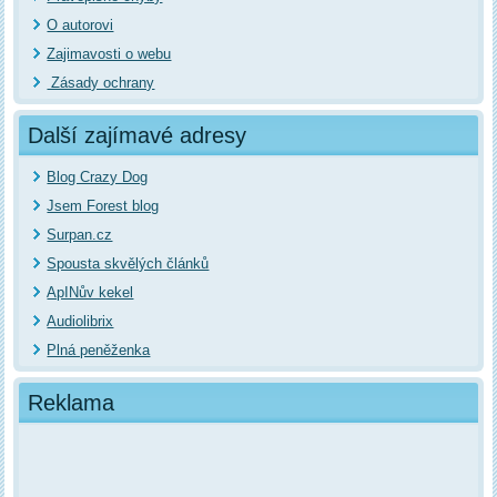
O autorovi
Zajimavosti o webu
Zásady ochrany
Další zajímavé adresy
Blog Crazy Dog
Jsem Forest blog
Surpan.cz
Spousta skvělých článků
ApINův kekel
Audiolibrix
Plná peněženka
Reklama