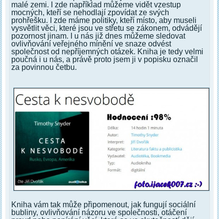
malé zemi. I zde například můžeme vidět vzestup
mocných, kteří se nehodlají zpovídat ze svých
prohřešku. I zde máme politiky, kteří místo, aby museli
vysvětlit věci, které jsou ve střetu se zákonem, odvádějí
pozornost jinam. I u nás již dnes můžeme sledovat
ovlivňování veřejného mínění ve snaze odvést
společnost od nepříjemných otázek. Kniha je tedy velmi
poučná i u nás, a právě proto jsem ji v popisku označil
za povinnou četbu.
Kniha vám tak může připomenout, jak fungují sociální
bubliny, ovlivňování názoru ve společnosti, otáčení