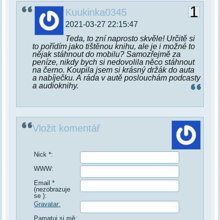
1
Kuukinka0345
2021-03-27 22:15:47
Teda, to zní naprosto skvěle! Určitě si
to pořídím jako tištěnou knihu, ale je i možné to
nějak stáhnout do mobilu? Samozřejmě za
peníze, nikdy bych si nedovolila něco stáhnout
na černo. Koupila jsem si krásný držák do auta
a nabíječku. A ráda v autě poslouchám podcasty
a audioknihy.
Vložit komentář
Nick *:
WWW:
Email *
(nezobrazuje
se ):
Gravatar:
Pamatuj si mě: