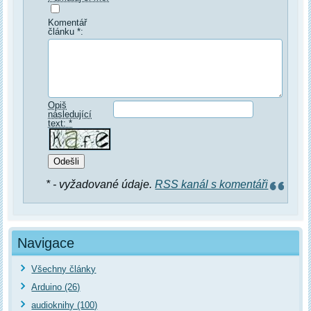
Komentář
článku *:
Opiš
následující
text: *
* - vyžadované údaje.
RSS kanál s komentáři
Navigace
Všechny články
Arduino (26)
audioknihy (100)