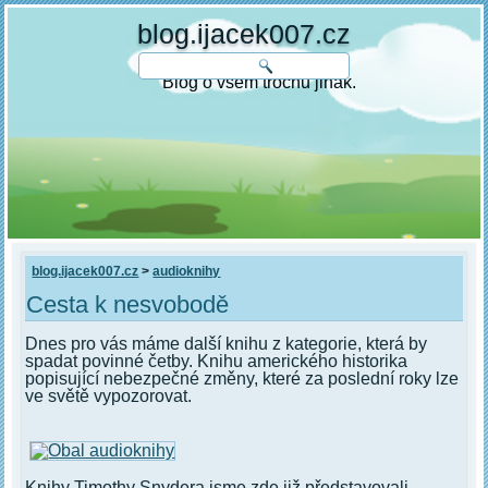
blog.ijacek007.cz
Blog o všem trochu jinak.
blog.ijacek007.cz
>
audioknihy
Cesta k nesvobodě
Dnes pro vás máme další knihu z kategorie, která by
spadat povinné četby. Knihu amerického historika
popisující nebezpečné změny, které za poslední roky lze
ve světě vypozorovat.
Knihy Timothy Snydera jsme zde již představovali.