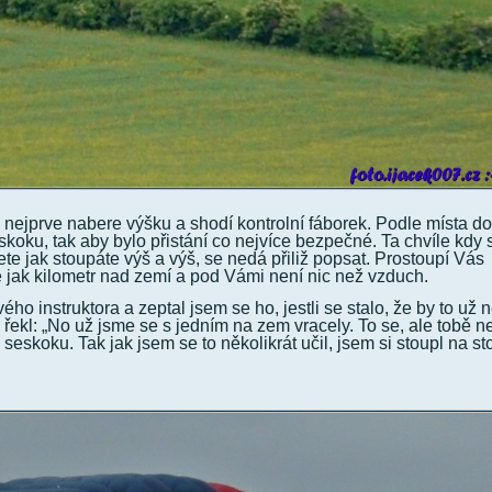
lo nejprve nabere výšku a shodí kontrolní fáborek. Podle místa 
skoku, tak aby bylo přistání co nejvíce bezpečné. Ta chvíle kdy 
ete jak stoupáte výš a výš, se nedá přiliž popsat. Prostoupí Vás
ce jak kilometr nad zemí a pod Vámi není nic než vzduch.
ého instruktora a zeptal jsem se ho, jestli se stalo, že by to už 
 řekl: „No už jsme se s jedním na zem vracely. To se, ale tobě n
 seskoku. Tak jak jsem se to několikrát učil, jsem si stoupl na s