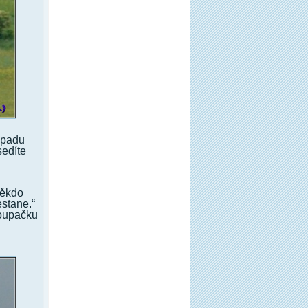
dopadu
sedíte
někdo
estane.“
toupačku