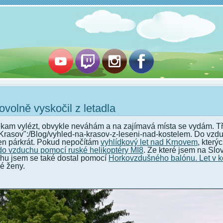
volně vyskočil z letadla
kam vylézt, obvykle neváhám a na zajímavá místa se vydám. T
 Krasov":/Blog/v­yhled-na-krasov-z-leseni-nad-kostelem. Do vzd
jen párkrát. Pokud nepočítám
vyhlídkový let nad Krnovem
, který
do vzduchu pomocí ruské helikoptéry MI8
. Ze které jsem na Sl
hu jsem se také dostal pomocí
Horkovzdušného balónu. Let v k
é ženy.