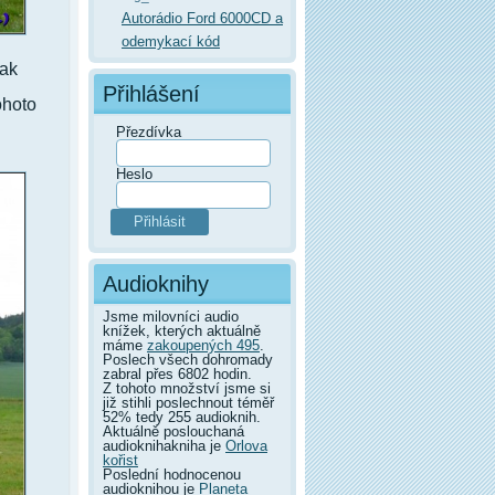
Autorádio Ford 6000CD a
odemykací kód
šak
Přihlášení
ohoto
Přezdívka
Heslo
Audioknihy
Jsme milovníci audio
knížek, kterých aktuálně
máme
zakoupených 495
.
Poslech všech dohromady
zabral přes 6802 hodin.
Z tohoto množství jsme si
již stihli poslechnout téměř
52% tedy 255 audioknih.
Aktuálně poslouchaná
audioknihakniha je
Orlova
kořist
Poslední hodnocenou
audioknihou je
Planeta