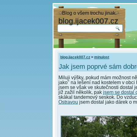
Blog o všem trochu jinak.
blog.ijacek007.cz
blog.ijacek007.cz
>
minulost
Jak jsem poprvé sám dobro
Miluji výšky, pokud mám možnost ně
jako" na lešení nad kostelem v obci
jsem se však ve skutečnosti dostal 
již zažil několik, pak
jsem se dostal 
skákal tandemový seskok. Do vzduc
Ostravou
jsem dostal jako dárek o m