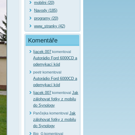
mobilni (20)
Navody (185)
programy (20)
www_stranky (42)
Komentáře
Ijacek.007
komentoval
Autorádio Ford 6000CD a
odemykací kód
peetr komentoval
Autorádio Ford 6000CD a
odemykací kód
Ijacek.007
Jak
komentoval
zálohovat fotky z mobilu
do Synology
Jak
Pančejka komentoval
zálohovat fotky z mobilu
do Synology
Big_G komentoval