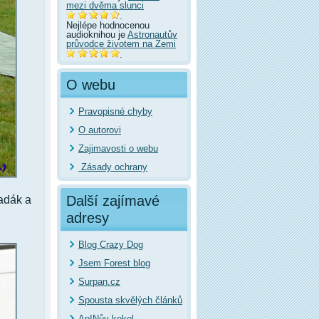
mezi dvěma slunci
.
Nejlépe hodnocenou
audioknihou je
Astronautův
průvodce životem na Zemi
.
O webu
Pravopisné chyby
O autorovi
Zajimavosti o webu
Zásady ochrany
Další zajímavé
padák a
adresy
Blog Crazy Dog
Jsem Forest blog
Surpan.cz
Spousta skvělých článků
ApINův kekel