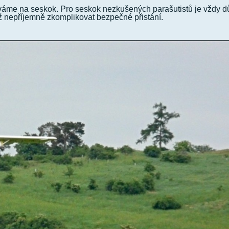
váme na seskok. Pro seskok nezkušených parašutistů je vždy dů
tiž nepříjemně zkomplikovat bezpečné přistání.