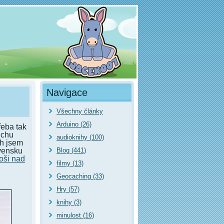
Navigace
Všechny články
Arduino (26)
řeba tak
uchu
audioknihy (100)
ch jsem
ovensku
Blog (441)
oši nad
filmy (13)
Geocaching (33)
Hry (57)
knihy (3)
minulost (16)