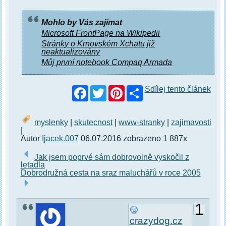
Mohlo by Vás zajímat
Microsoft FrontPage na Wikipedii
Stránky o Krnovském Xchatu již
neaktualizovány
Můj první notebook Compaq Armada
Facebook
Twitter
Pinterest
Sdílej tento článek
myslenky
|
skutecnost
|
www-stranky
|
zajimavosti
|
Autor
Ijacek.007
06.07.2016 zobrazeno 1 887x
Jak jsem poprvé sám dobrovolně vyskočil z
letadla
Dobrodružná cesta na sraz maluchářů v roce 2005
1
crazydog.cz