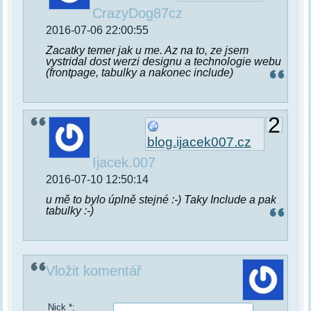
CrazyDog87cz
2016-07-06 22:00:55
Zacatky temer jak u me. Az na to, ze jsem
vystridal dost werzi designu a technologie webu
(frontpage, tabulky a nakonec include)
2
blog.ijacek007.cz
Ijacek.007
2016-07-10 12:50:14
u mě to bylo úplně stejné :-) Taky Include a pak
tabulky :-)
Vložit komentář
Nick *: