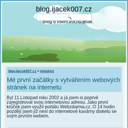
blog.ijacek007.cz
Blog o všem trochu jinak.
blog.ijacek007.cz
>
minulost
Mé první začátky s vytvářením webových
stránek na internetu
Byl 11.Listopad roku 2002 a já jsem si poprvé
zaregistroval svou internetovou adresu. Jako první
krůček jsem využil portálu Webzdarma.cz. O 14 hodin
později jsem již nesl do internetové kavárny disketu se
svým prvním webem.