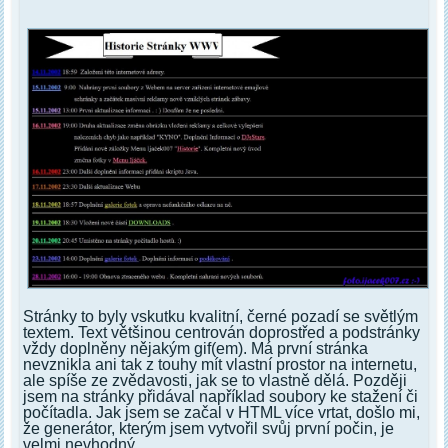
Stránky to byly vskutku kvalitní, černé pozadí se světlým
textem. Text většinou centrován doprostřed a podstránky
vždy doplněny nějakým gif(em). Má první stránka
nevznikla ani tak z touhy mít vlastní prostor na internetu,
ale spíše ze zvědavosti, jak se to vlastně dělá. Později
jsem na stránky přidával například soubory ke stažení či
počítadla. Jak jsem se začal v HTML více vrtat, došlo mi,
že generátor, kterým jsem vytvořil svůj první počin, je
velmi nevhodný.