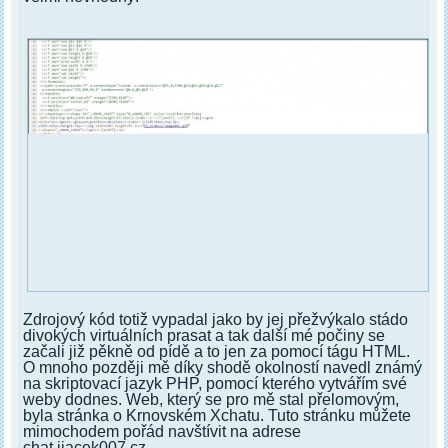
Zdrojový kód totiž vypadal jako by jej přežvýkalo stádo
divokých virtuálních prasat a tak další mé počiny se
začali již pěkně od pídě a to jen za pomocí tágu HTML.
O mnoho později mě díky shodě okolností navedl známý
na skriptovací jazyk PHP, pomocí kterého vytvářím své
weby dodnes. Web, který se pro mě stal přelomovým,
byla stránka o Krnovském Xchatu. Tuto stránku můžete
mimochodem pořád navštívit na adrese
chat.ijacek007.cz.