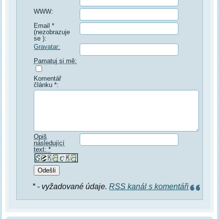
WWW:
Email *
(nezobrazuje
se ):
Gravatar:
Pamatuj si mě:
Komentář
článku *:
Opiš
následující
text: *
* - vyžadované údaje.
RSS kanál s komentáři