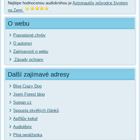
Nejlépe hodnocenou audioknihou je
Astronautův průvodce životem
na Zemi
.
O webu
Pravopisné chyby
O autorovi
Zajimavosti o webu
Zásady ochrany
Další zajímavé adresy
Blog Crazy Dog
Jsem Forest blog
Surpan.cz
Spousta skvělých článků
ApINův kekel
Audiolibrix
Plná peněženka