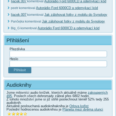
Ijacek.007
Autorádio Ford 6000CD a odemykací kód
komentoval
Autorádio Ford 6000CD a odemykací kód
peetr komentoval
Ijacek.007
Jak zálohovat fotky z mobilu do Synology
komentoval
Jak zálohovat fotky z mobilu do Synology
Pančejka komentoval
Autorádio Ford 6000CD a odemykací kód
Big_G komentoval
Přihlášení
Přezdívka
Heslo
Audioknihy
Jsme milovníci audio knížek, kterých aktuálně máme
zakoupených
495
. Poslech všech dohromady zabral přes 6802 hodin.
Z tohoto množství jsme si již stihli poslechnout téměř 52% tedy 255
audioknih.
Aktuálně poslouchaná audioknihakniha je
Orlova kořist
Poslední hodnocenou audioknihou je
Planeta mezi dvěma slunci
.