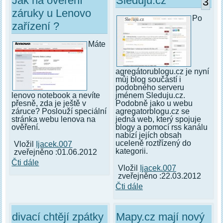
Jak na ověření
Sleduju.cz
3
záruky u Lenovo
Po
zařízení ?
Máte
agregátorublogu.cz je nyní
můj blog součástí i
podobného serveru
jménem Sleduju.cz.
lenovo notebook a nevíte
Podobně jako u webu
přesně, zda je ještě v
agregatorblogu.cz se
záruce? Poslouží speciální
jedná web, který spojuje
stránka webu lenova na
blogy a pomocí rss kanálu
ověření.
nabízí jejích obsah
uceleně roztřízený do
Vložil
Ijacek.007
kategorii.
zveřejněno :01.06.2012
Čti dále
Vložil
Ijacek.007
zveřejněno :22.03.2012
Čti dále
divací chtějí zpátky
Mapy.cz mají nový