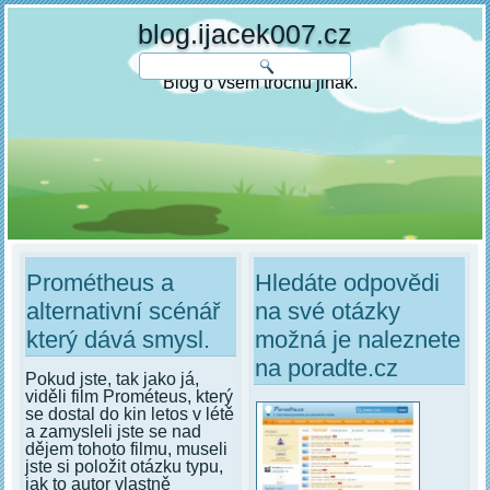
blog.ijacek007.cz
Blog o všem trochu jinak.
Prométheus a
Hledáte odpovědi
alternativní scénář
na své otázky
který dává smysl.
možná je naleznete
na poradte.cz
Pokud jste, tak jako já,
viděli film Prométeus, který
se dostal do kin letos v létě
a zamysleli jste se nad
dějem tohoto filmu, museli
jste si položit otázku typu,
jak to autor vlastně