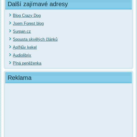
Další zajímavé adresy
Blog Crazy Dog
Jsem Forest blog
Surpan.cz
Spousta skvělých článků
ApINův kekel
Audiolibrix
Plná peněženka
Reklama