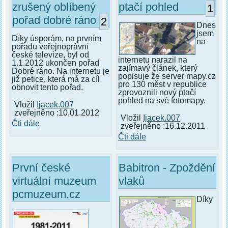
zrušený oblíbený
ptačí pohled
1
pořad dobré ráno
2
Dnes
jsem
Díky úsporám, na prvním
na
pořadu veřejnoprávní
české televize, byl od
internetu narazil na
1.1.2012 ukončen pořad
zajímavý článek, který
Dobré ráno. Na internetu je
popisuje že server mapy.cz
již petice, která má za cíl
pro 130 měst v republice
obnovit tento pořad.
zprovoznili nový ptačí
pohled na své fotomapy.
Vložil
Ijacek.007
zveřejněno :10.01.2012
Vložil
Ijacek.007
Čti dále
zveřejněno :16.12.2011
Čti dále
První české
Babitron - Zpoždění
virtuální muzeum
vlaků
pcmuzeum.cz
Díky