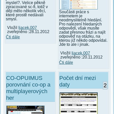
myslel?. Velice pěkně
zpracované sc-fi, totiž v
ději mělo několik věcí,
Součásti práce s
které prostě nedávali
internetem je
smysl.
neodmyslitelně hledání.
Pro nalezení hledaných
Vložil
Ijacek.007
odpovědí, však musíte
zveřejněno :28.11.2012
zadat přesnou frázi a najít
odpověď na otázku, na
Čti dále
kterou již někdo odpovídal.
Jde to ale i jinak.
Vložil
Ijacek.007
zveřejněno :20.11.2012
Čti dále
CO-OPUIMUS
Počet dní mezi
porovnání co-op a
daty
2
multiplayerových
her