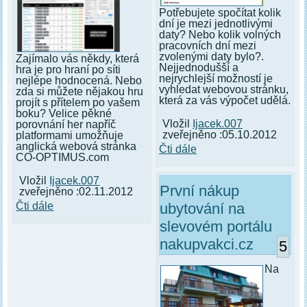
Potřebujete spočítat kolik
dní je mezi jednotlivými
daty? Nebo kolik volných
pracovních dní mezi
zvolenými daty bylo?.
Zajímalo vás někdy, která
Nejjednodušší a
hra je pro hraní po síti
nejrychlejší možností je
nejlépe hodnocená. Nebo
vyhledat webovou stránku,
zda si můžete nějakou hru
která za vás výpočet udělá.
projít s přítelem po vašem
boku? Velice pěkné
Vložil
Ijacek.007
porovnání her napříč
zveřejněno :05.10.2012
platformami umožňuje
anglická webová stránka
Čti dále
CO-OPTIMUS.com
Vložil
Ijacek.007
První nákup
zveřejněno :02.11.2012
Čti dále
ubytování na
slevovém portálu
nakupvakci.cz
5
Na