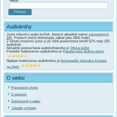
Heslo
Audioknihy
Jsme milovníci audio knížek, kterých aktuálně máme
zakoupených
495
. Poslech všech dohromady zabral přes 6802 hodin.
Z tohoto množství jsme si již stihli poslechnout téměř 52% tedy 255
audioknih.
Aktuálně poslouchaná audioknihakniha je
Orlova kořist
Poslední hodnocenou audioknihou je
Planeta mezi dvěma slunci
.
Nejlépe hodnocenou audioknihou je
Astronautův průvodce životem
na Zemi
.
O webu
Pravopisné chyby
O autorovi
Zajimavosti o webu
Zásady ochrany