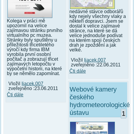
nedávné stávce odborářů
kdy nejely všechny vlaky a
Kolega v práci mě
někteří dopravci. Jsem se
upozornil na velice
dostal k velice zajímavé
zajímavou stránku prvního
stránce, na které se dá
virtualního pc muzea.
velice jednoduše podívat
Stránky byly spuštěny u
na kterém spoji českých
příležitosti třicetiletého
drah je zpoždění a jak
výročí kdy firma IBM
velké.
vyrobila první osobní
počítač a zobrazují třicet
Vložil
Ijacek.007
zajímavých letopočtu v
zveřejněno :22.06.2011
výpočetní historii, na které
Čti dále
by se němělo zapomínat.
Vložil
Ijacek.007
Webové kamery
zveřejněno :23.06.2011
Čti dále
českého
hydrometeorologickéh
ústavu
1