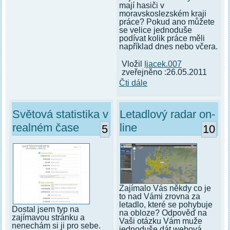
mají hasiči v
moravskoslezském kraji
práce? Pokud ano můžete
se velice jednoduše
podívat kolik práce měli
například dnes nebo včera.
Vložil
Ijacek.007
zveřejněno :26.05.2011
Čti dále
Světová statistika v
Letadlový radar on-
realném čase
line
5
10
Zajímalo Vás někdy co je
to nad Vámi zrovna za
letadlo, které se pohybuje
Dostal jsem typ na
na obloze? Odpověď na
zajímavou stránku a
Vaši otázku Vám muže
nenechám si ji pro sebe.
jednoduše dát webová