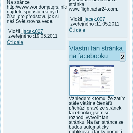
Na stránce
stránka
http://www.worldometers.info/
www.flightradar24.com.
najdete spoustu reálných
čísel pro představu jak si
Vložil
Ijacek.007
náš Svět zrovna vede.
zveřejněno :11.05.2011
Čti dále
Vložil
Ijacek.007
zveřejněno :19.05.2011
Čti dále
Vlastní fan stránka
na facebooku
2
Vzhledem k tomu, že zatím
stále většina čtenářů
přichází právě ze stránek
facebooku, jsem se
rozhodl vytvořit fan
stránku. Na fan stránce se
budou automaticky
publikovat články pomocí