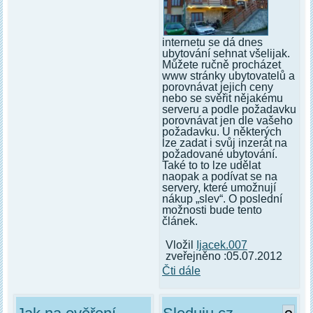
internetu se dá dnes
ubytování sehnat všelijak.
Můžete ručně procházet
www stránky ubytovatelů a
porovnávat jejich ceny
nebo se svěřit nějakému
serveru a podle požadavku
porovnávat jen dle vašeho
požadavku. U některých
lze zadat i svůj inzerát na
požadované ubytování.
Také to to lze udělat
naopak a podívat se na
servery, které umožnují
nákup „slev“. O poslední
možnosti bude tento
článek.
Vložil
Ijacek.007
zveřejněno :05.07.2012
Čti dále