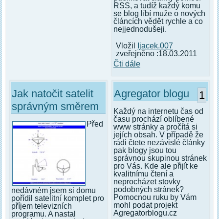
RSS, a tudíž každý komu
se blog líbí muže o nových
článcích vědět rychle a co
nejjednodušeji.
Vložil
Ijacek.007
zveřejněno :18.03.2011
Čti dále
Jak natočit satelit
Agregator blogu
1
správným směrem
Každý na internetu čas od
času prochází oblíbené
Před
www stránky a pročítá si
jejích obsah. V případě že
rádi čtete nezávislé články
pak blogy jsou tou
správnou skupinou stránek
pro Vás. Kde ale přijít ke
kvalitnímu čtení a
neprocházet stovky
podobných stránek?
nedávném jsem si domu
Pomocnou ruku by Vám
pořídil satelitní komplet pro
mohl podat projekt
příjem televizních
Agregatorblogu.cz
programu. A nastal