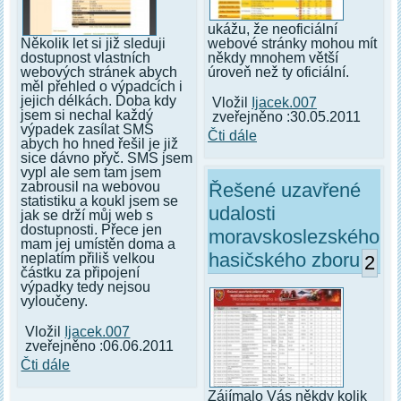
ukážu, že neoficiální
webové stránky mohou mít
Několik let si již sleduji
někdy mnohem větší
dostupnost vlastních
úroveň než ty oficiální.
webových stránek abych
měl přehled o výpadcích i
jejich délkách. Doba kdy
Vložil
Ijacek.007
jsem si nechal každý
zveřejněno :30.05.2011
výpadek zasílat SMS
Čti dále
abych ho hned řešil je již
sice dávno přyč. SMS jsem
vypl ale sem tam jsem
Řešené uzavřené
zabrousil na webovou
statistiku a koukl jsem se
udalosti
jak se drží můj web s
dostupnosti. Přece jen
moravskoslezského
mam jej umístěn doma a
hasičského zboru
neplatím přiliš velkou
2
částku za připojení
výpadky tedy nejsou
vyloučeny.
Vložil
Ijacek.007
zveřejněno :06.06.2011
Čti dále
Zájímalo Vás někdy kolik