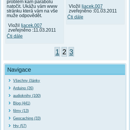
problém kam parabolu
Vložil
Ijacek.007
natočit. Ukážu vám www
zveřejněno :01.03.2011
stránku která vám na vše
muže odpovědět.
Čti dále
Vložil
Ijacek.007
zveřejněno :11.03.2011
Čti dále
1
2
3
Navigace
Všechny články
Arduino (26)
audioknihy (100)
Blog (441)
filmy (13)
Geocaching (33)
Hry (57)