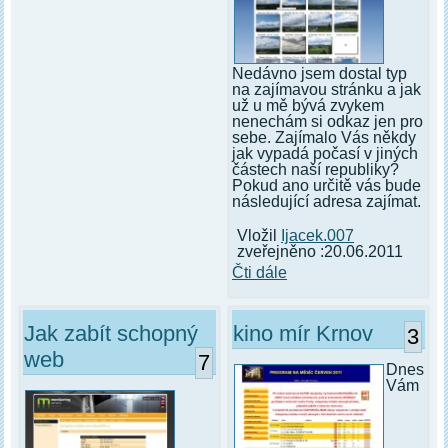
Nedávno jsem dostal typ
na zajímavou stránku a jak
už u mě bývá zvykem
nenechám si odkaz jen pro
sebe. Zajímalo Vás někdy
jak vypadá počasí v jiných
částech naší republiky?
Pokud ano určitě vás bude
následující adresa zajímat.
Vložil
Ijacek.007
zveřejněno :20.06.2011
Čti dále
Jak zabít schopný
kino mír Krnov
3
web
7
Dnes
Vám