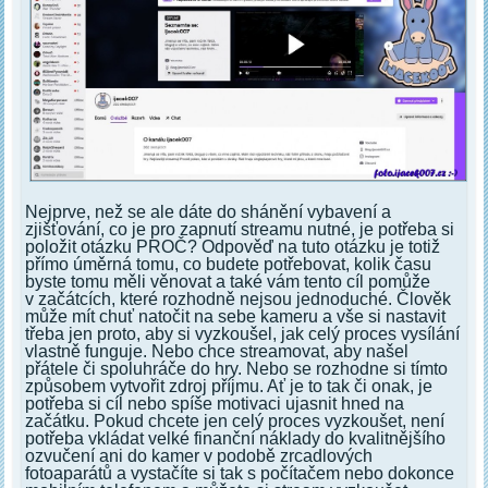
Nejprve, než se ale dáte do shánění vybavení a
zjišťování, co je pro zapnutí streamu nutné, je potřeba si
položit otázku PROČ? Odpověď na tuto otázku je totiž
přímo úměrná tomu, co budete potřebovat, kolik času
byste tomu měli věnovat a také vám tento cíl pomůže
v začátcích, které rozhodně nejsou jednoduché. Člověk
může mít chuť natočit na sebe kameru a vše si nastavit
třeba jen proto, aby si vyzkoušel, jak celý proces vysílání
vlastně funguje. Nebo chce streamovat, aby našel
přátele či spoluhráče do hry. Nebo se rozhodne si tímto
způsobem vytvořit zdroj příjmu. Ať je to tak či onak, je
potřeba si cíl nebo spíše motivaci ujasnit hned na
začátku. Pokud chcete jen celý proces vyzkoušet, není
potřeba vkládat velké finanční náklady do kvalitnějšího
ozvučení ani do kamer v podobě zrcadlových
fotoaparátů a vystačíte si tak s počítačem nebo dokonce