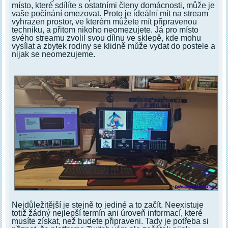
místo, které sdílíte s ostatními členy domácnosti, může je
vaše počínání omezovat. Proto je ideální mít na stream
vyhrazen prostor, ve kterém můžete mít připravenou
techniku, a přitom nikoho neomezujete. Já pro místo
svého streamu zvolil svou dílnu ve sklepě, kde mohu
vysílat a zbytek rodiny se klidně může vydat do postele a
nijak se neomezujeme.
Nejdůležitější je stejně to jediné a to začít. Neexistuje
totiž žádný nejlepší termín ani úroveň informací, které
musíte získat, než budete připraveni. Tady je potřeba si