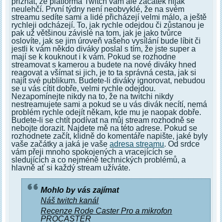
přiznat, že platforma Twitch vám ale začátek nijak
neulehčí. První týdny není neobvyklé, že na svém
streamu sedíte sami a lidé přicházejí velmi málo, a ještě
rychleji odcházejí. To, jak rychle odejdou či zůstanou je
pak už většinou závislé na tom, jak je jako tvůrce
oslovíte, jak se jim úroveň vašeho vysílání bude líbit či
jestli k vám někdo diváky poslal s tím, že jste super a
mají se k kouknout i k vám. Pokud se rozhodne
streamovat s kamerou a budete na nové diváky hned
reagovat a všímat si jich, je to ta správná cesta, jak si
najít své publikum. Budete-li diváky ignorovat, nebudou
se u vás cítit dobře, velmi rychle odejdou.
Nezapomínejte nikdy na to, že na twitchi nikdy
nestreamujete sami a pokud se u vás divák necítí, nemá
problém rychle odejít někam, kde mu je naopak dobře.
Budete-li se chtít podívat na můj stream rozhodně se
nebojte dorazit. Najdete mě na této adrese. Pokud se
rozhodnete začít, klidně do komentáře napište, jaké byly
vaše začátky a jaká je vaše
adresa streamu
. Od srdce
vám přeji mnoho spokojených a vracejících se
sledujících a co nejméně technických problémů, a
hlavně ať si každý stream užíváte.
Mohlo by vás zajímat
Náš twitch kanál
Recenze Rode Caster Pro a mikrofon
PROCASTER