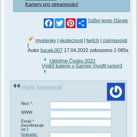
Kamery pro streamování
Facebook
Twitter
Pinterest
Sdílej tento článek
myslenky
|
skutecnost
|
twitch
|
zajimavosti
|
Autor
Ijacek.007
17.04.2022 zobrazeno 1 085x
Ukliďme Česko 2022
Výdrž baterie v Garmin Vivofit junior3
Vložit komentář
Nick *:
WWW:
Email *
(nezobrazuje
se ):
Gravatar: