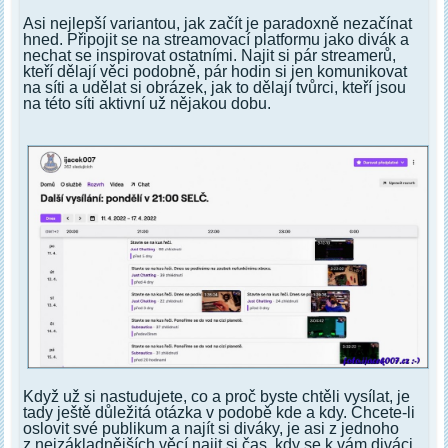
Asi nejlepší variantou, jak začít je paradoxně nezačínat
hned. Připojit se na streamovací platformu jako divák a
nechat se inspirovat ostatními. Najit si pár streamerů,
kteří dělají věci podobně, pár hodin si jen komunikovat
na síti a udělat si obrázek, jak to dělají tvůrci, kteří jsou
na této síti aktivní už nějakou dobu.
Když už si nastudujete, co a proč byste chtěli vysílat, je
tady ještě důležitá otázka v podobě kde a kdy. Chcete-li
oslovit své publikum a najít si diváky, je asi z jednoho
z nejzákladnějších věcí najit si čas, kdy se k vám diváci