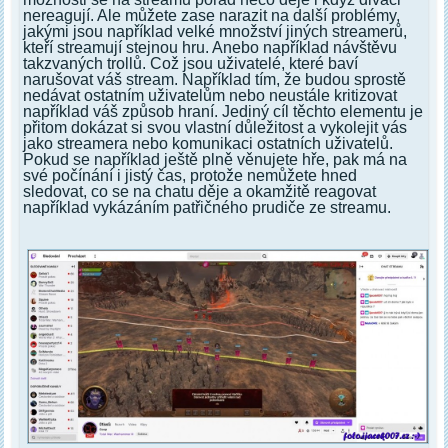
nereagují. Ale můžete zase narazit na další problémy,
jakými jsou například velké množství jiných streamerů,
kteří streamují stejnou hru. Anebo například návštěvu
takzvaných trollů. Což jsou uživatelé, které baví
narušovat váš stream. Například tím, že budou sprostě
nedávat ostatním uživatelům nebo neustále kritizovat
například váš způsob hraní. Jediný cíl těchto elementu je
přitom dokázat si svou vlastní důležitost a vykolejit vás
jako streamera nebo komunikaci ostatních uživatelů.
Pokud se například ještě plně věnujete hře, pak má na
své počínání i jistý čas, protože nemůžete hned
sledovat, co se na chatu děje a okamžitě reagovat
například vykázáním patřičného prudiče ze streamu.