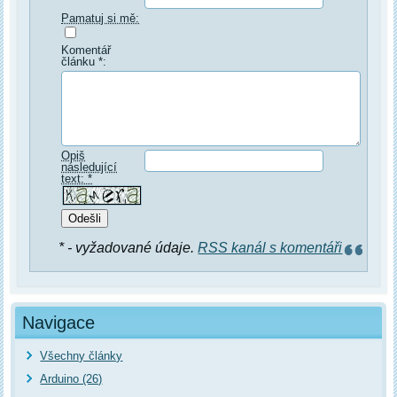
Pamatuj si mě:
Komentář
článku *:
Opiš
následující
text: *
* - vyžadované údaje.
RSS kanál s komentáři
Navigace
Všechny články
Arduino (26)