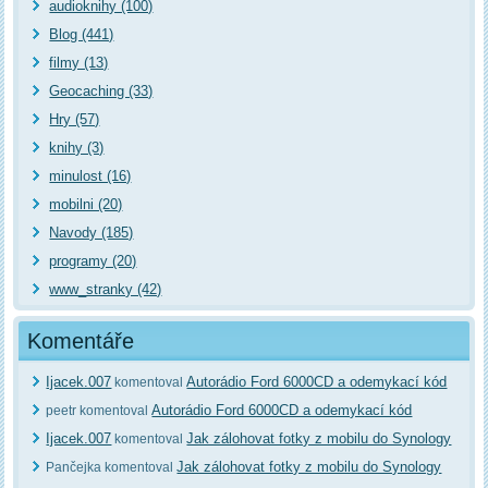
audioknihy (100)
Blog (441)
filmy (13)
Geocaching (33)
Hry (57)
knihy (3)
minulost (16)
mobilni (20)
Navody (185)
programy (20)
www_stranky (42)
Komentáře
Ijacek.007
Autorádio Ford 6000CD a odemykací kód
komentoval
Autorádio Ford 6000CD a odemykací kód
peetr komentoval
Ijacek.007
Jak zálohovat fotky z mobilu do Synology
komentoval
Jak zálohovat fotky z mobilu do Synology
Pančejka komentoval