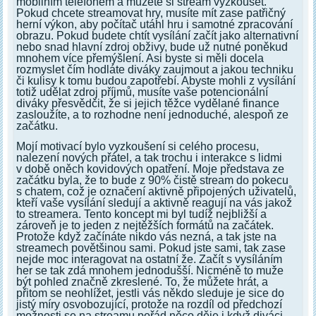
mobilním telefonem a můžete si stream vyzkoušet.
Pokud chcete streamovat hry, musíte mít zase patřičný
herní výkon, aby počítač utáhl hru i samotné zpracování
obrazu. Pokud budete chtít vysílání začít jako alternativní
nebo snad hlavní zdroj obživy, bude už nutné poněkud
mnohem více přemýšlení. Asi byste si měli docela
rozmyslet čím hodláte diváky zaujmout a jakou techniku
či kulisy k tomu budou zapotřebí. Abyste mohli z vysílání
totiž udělat zdroj příjmů, musíte vaše potencionální
diváky přesvědčit, že si jejich těžce vydělané finance
zasloužíte, a to rozhodne není jednoduché, alespoň ze
začátku.
Mojí motivací bylo vyzkoušení si celého procesu,
nalezení nových přátel, a tak trochu i interakce s lidmi
v době oněch kovidových opatření. Moje představa ze
začátku byla, že to bude z 90% čistě stream do pokecu
s chatem, což je označení aktivně připojených uživatelů,
kteří vaše vysílání sledují a aktivně reagují na vás jakož
to streamera. Tento koncept mi byl tudíž nejbližší a
zároveň je to jeden z nejtěžších formátů na začátek.
Protože když začínáte nikdo vás nezná, a tak jste na
streamech povětšinou sami. Pokud jste sami, tak zase
nejde moc interagovat na ostatní že. Začít s vysíláním
her se tak zdá mnohem jednodušší. Nicméně to muže
být pohled značně zkreslené. To, že můžete hrát, a
přitom se neohlížet, jestli vás někdo sleduje je sice do
jistý míry osvobozující, protože na rozdíl od předchozí
možnosti se na streamu pořád něco děje i když diváci