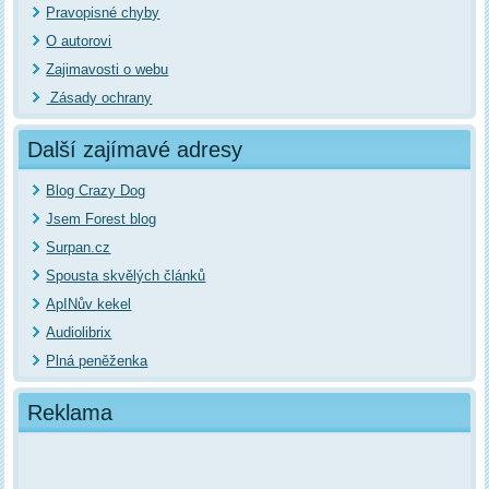
Pravopisné chyby
O autorovi
Zajimavosti o webu
Zásady ochrany
Další zajímavé adresy
Blog Crazy Dog
Jsem Forest blog
Surpan.cz
Spousta skvělých článků
ApINův kekel
Audiolibrix
Plná peněženka
Reklama