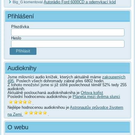
Autorádio Ford 6000CD a odemykací kód
Big_G komentoval
Přihlášení
Přezdívka
Heslo
Audioknihy
Jsme milovníci audio knížek, kterých aktuálně máme
zakoupených
495
. Poslech všech dohromady zabral přes 6802 hodin.
Z tohoto množství jsme si již stihli poslechnout téměř 52% tedy 255
audioknih.
Aktuálně poslouchaná audioknihakniha je
Orlova kořist
Poslední hodnocenou audioknihou je
Planeta mezi dvěma slunci
.
Nejlépe hodnocenou audioknihou je
Astronautův průvodce životem
na Zemi
.
O webu