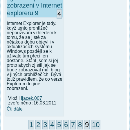
zobrazeni v Internet
exploreru 9
4
Internet Explorer je tady. I
když tento prohlížeč
nepoužívám vzhledem k
tomu, že se jistě za
nějakou dobu objeví i v
aktualizacích systému
Windows později se k
uživatelům přeci jen
dostane. Stáhl jsem si jej
proto abych zjistil jak se
bude zobrazovat můj blog
v jiných prohlížečích. Bývá
totiž pravidlem, že co verze
Exploreru to jiné
zobrazení.
Vložil
Ijacek.007
zveřejněno :16.03.2011
Čti dále
1
2
3
4
5
6
7
8
9
10