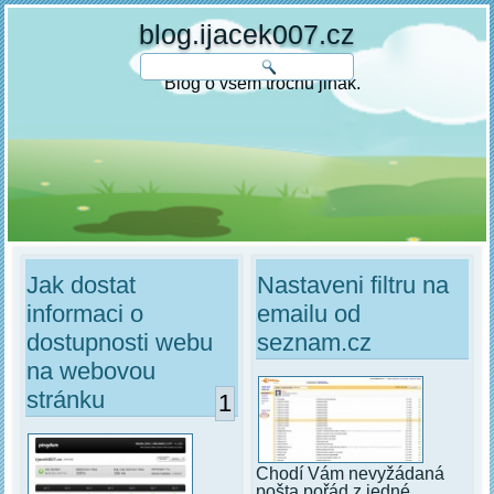
blog.ijacek007.cz
Blog o všem trochu jinak.
Jak dostat
Nastaveni filtru na
informaci o
emailu od
dostupnosti webu
seznam.cz
na webovou
stránku
1
Chodí Vám nevyžádaná
pošta pořád z jedné