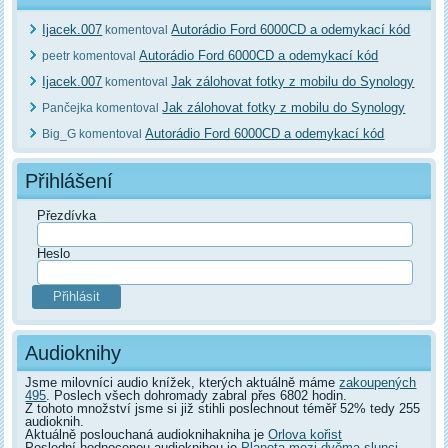
Ijacek.007
Autorádio Ford 6000CD a odemykací kód
komentoval
Autorádio Ford 6000CD a odemykací kód
peetr komentoval
Ijacek.007
Jak zálohovat fotky z mobilu do Synology
komentoval
Jak zálohovat fotky z mobilu do Synology
Pančejka komentoval
Autorádio Ford 6000CD a odemykací kód
Big_G komentoval
Přihlášení
Přezdívka
Heslo
Audioknihy
Jsme milovníci audio knížek, kterých aktuálně máme
zakoupených
495
. Poslech všech dohromady zabral přes 6802 hodin.
Z tohoto množství jsme si již stihli poslechnout téměř 52% tedy 255
audioknih.
Aktuálně poslouchaná audioknihakniha je
Orlova kořist
Poslední hodnocenou audioknihou je
Planeta mezi dvěma slunci