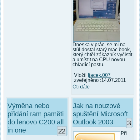
Dneska v práci se mi na
stůl dostal starý mac book,
který chtěl zákazník vyčistit
a umístit na CPU novou
chladící pastu.
Vložil
Ijacek.007
zveřejněno :14.07.2011
Čti dále
Výměna nebo
Jak na nouzové
přidání ram paměti
spuštění Microsoft
do lenovo C200 all
Outlook 2003
3
in one
22
Při