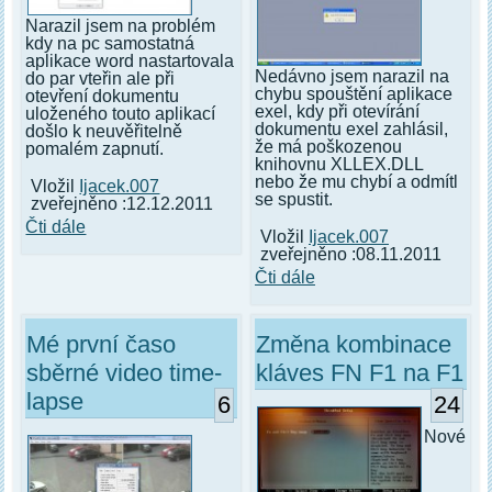
Narazil jsem na problém
kdy na pc samostatná
aplikace word nastartovala
Nedávno jsem narazil na
do par vteřin ale při
chybu spouštění aplikace
otevření dokumentu
exel, kdy při otevírání
uloženého touto aplikací
dokumentu exel zahlásil,
došlo k neuvěřitelně
že má poškozenou
pomalém zapnutí.
knihovnu XLLEX.DLL
nebo že mu chybí a odmítl
Vložil
Ijacek.007
se spustit.
zveřejněno :12.12.2011
Čti dále
Vložil
Ijacek.007
zveřejněno :08.11.2011
Čti dále
Mé první časo
Změna kombinace
sběrné video time-
kláves FN F1 na F1
lapse
6
24
Nové