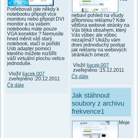
Potřebovali jste někdy k
notebooku připojit více
nebaví pohled na všudy
monitoru nebo připojit DVI
přítomnou reklamu? Kde
monitor a na vašem
většina webové stránky na
notebooku máte pouze
Vás bliká obsahem, který
VGA konektor ? Nemusíte
Vás vůbec ale vůbec
hned měnit váš starý
nezajímá? Ukážu vám
notebook, stačí si pořídit
dnes jednoduchý postup
Usb adapter pomoci
jak reklamy na webových
kterého můžete rozšířit
stránkách omezit.
váší virtuální plochu velice
jednoduše.
Vložil
Ijacek.007
zveřejněno :15.12.2011
Vložil
Ijacek.007
Čti dále
zveřejněno :20.12.2011
Čti dále
Jak stáhnout
soubory z archivu
frekvence1
Moje