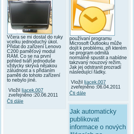
Včera se mi dostal do ruky
používaní programu
vcelku jednoduchý úkol.
Microsoft Outlooku může
Přidat do zařízení Lenovo
dojít k problému, při kterém
C200 paměťový modul
se program odmítá
RAM. Co se na první
normálně spustit a nabídne
pohled tváří jednoduše
takzvaný nouzový režim.
vždycky skrývá nějakou
Jak jej odstranit prozradí
záludnost a s přidaním
následující řádky.
paměti do tohoto zařízení
to nebylo jiné.
Vložil
Ijacek.007
zveřejněno :06.04.2011
Vložil
Ijacek.007
Čti dále
zveřejněno :20.06.2011
Čti dále
Jak automaticky
publikovat
informace o nových