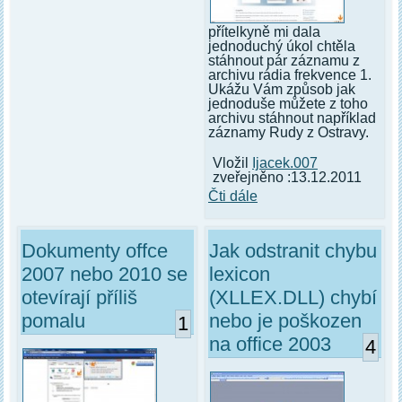
přítelkyně mi dala
jednoduchý úkol chtěla
stáhnout pár záznamu z
archivu rádia frekvence 1.
Ukážu Vám způsob jak
jednoduše můžete z toho
archivu stáhnout například
záznamy Rudy z Ostravy.
Vložil
Ijacek.007
zveřejněno :13.12.2011
Čti dále
Dokumenty offce
Jak odstranit chybu
2007 nebo 2010 se
lexicon
otevírají příliš
(XLLEX.DLL) chybí
pomalu
nebo je poškozen
1
na office 2003
4