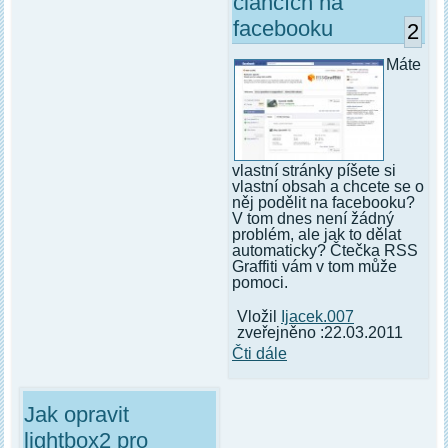
článcích na
facebooku
2
Máte
vlastní stránky píšete si
vlastní obsah a chcete se o
něj podělit na facebooku?
V tom dnes není žádný
problém, ale jak to dělat
automaticky? Čtečka RSS
Graffiti vám v tom může
pomoci.
Vložil
Ijacek.007
zveřejněno :22.03.2011
Čti dále
Jak opravit
lightbox2 pro