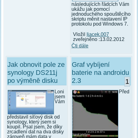
následujících řádcích Vám
ukážu jak pomocí
jednoduchého spouštěcího
skriptu měnit nastavení IP
protokolu pod Windows 7.
Vložil
Ijacek.007
zveřejněno :13.02.2012
Čti dále
Jak obnovit pole ze
Graf vybíjení
synology DS211j
baterie na androidu
po výměně disku
2.3
1
Loni
Před
jsem
Vám
představil síťový disk od
synology, který jsem si
koupil. Psal jsem, že díky
zrcadlení dat na dva disky
zároveň mám data v