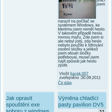
práci
jsem
narazil na počítač se
systémem Windows, ke
kterému jsem neměl heslo.
V takovém případě hesla
rovnou mažu. Zde jsem si
ale nebyl jistý, zda heslo
nebylo použito k šifrování
osobní složky a jelikož
jsem obsah složky
potřeboval, musel jsem
najít způsob jak heslo
zjistit.
Vložil
Ijacek.007
zveřejněno :30.09.2011
Čti dále
Jak opravit
Výměna chladící
spouštění exe
pasty pavilion DV5
soboru z windows
11