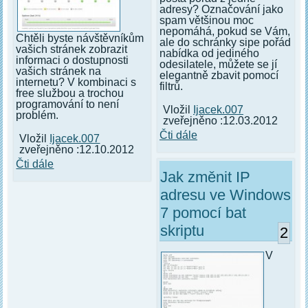
adresy? Označování jako
spam většinou moc
nepomáhá, pokud se Vám,
Chtěli byste návštěvníkům
ale do schránky sipe pořád
vašich stránek zobrazit
nabídka od jediného
informaci o dostupnosti
odesilatele, můžete se jí
vašich stránek na
elegantně zbavit pomocí
internetu? V kombinaci s
filtrů.
free službou a trochou
programování to není
Vložil
Ijacek.007
problém.
zveřejněno :12.03.2012
Čti dále
Vložil
Ijacek.007
zveřejněno :12.10.2012
Čti dále
Jak změnit IP
adresu ve Windows
7 pomocí bat
skriptu
2
V