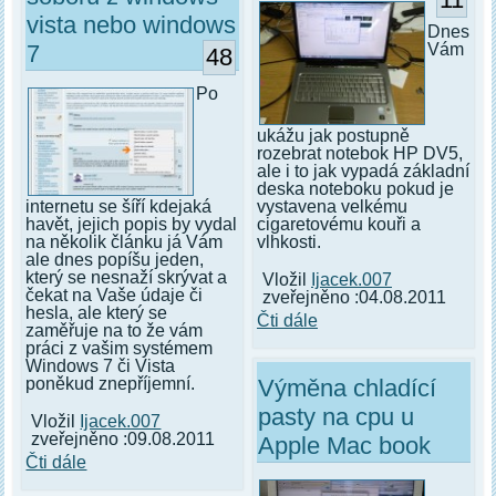
vista nebo windows
Dnes
7
Vám
48
Po
ukážu jak postupně
rozebrat notebok HP DV5,
ale i to jak vypadá základní
deska noteboku pokud je
vystavena velkému
internetu se šíří kdejaká
cigaretovému kouři a
havět, jejich popis by vydal
vlhkosti.
na několik článku já Vám
ale dnes popíšu jeden,
který se nesnaží skrývat a
Vložil
Ijacek.007
čekat na Vaše údaje či
zveřejněno :04.08.2011
hesla, ale který se
Čti dále
zaměřuje na to že vám
práci z vašim systémem
Windows 7 či Vista
Výměna chladící
poněkud znepříjemní.
pasty na cpu u
Vložil
Ijacek.007
zveřejněno :09.08.2011
Apple Mac book
Čti dále