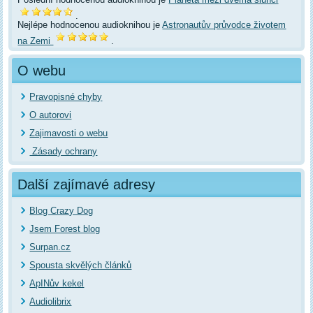
.
Nejlépe hodnocenou audioknihou je
Astronautův průvodce životem
na Zemi
.
O webu
Pravopisné chyby
O autorovi
Zajimavosti o webu
Zásady ochrany
Další zajímavé adresy
Blog Crazy Dog
Jsem Forest blog
Surpan.cz
Spousta skvělých článků
ApINův kekel
Audiolibrix