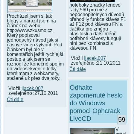
noteboky značky lenovo
řady 560 pro mě z
nepochopitelných důvodů
Procházel jsem si tak
přehodily funkce kláves F1
blogy a narazil jsem na
až F12 pod klávesu FN a
článek na webu
tlačítka pro změnu
http://www.zkusmo.cz.
hlasitosti a další méně
Který popisoval
potřebné klávesy fungují
jednoduchý návod jak si
niní bez kombinací s
časové video vytvořit. Pod
klávesou FN.
článkem byl ale v
komentářích ještě rychlejší
Vložil
Ijacek.007
postup a tak jsem se
zveřejněno :21.10.2011
rozhodl že konečně spojím
do videosekvence fotky,
Čti dále
které mam z webkamery,
stažené už přes dva roky.
Odhalte
Vložil
Ijacek.007
zveřejněno :27.10.2011
zapomenuté heslo
Čti dále
do Windows
pomoci Ophcrack
LiveCD
59
V