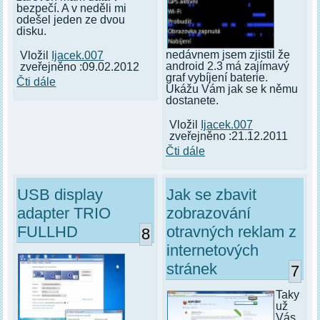
bezpečí. A v neděli mi
odešel jeden ze dvou
disku.
nedávnem jsem zjistil že
Vložil
Ijacek.007
android 2.3 má zajímavý
zveřejněno :09.02.2012
graf vybíjení baterie.
Čti dále
Ukážu Vám jak se k němu
dostanete.
Vložil
Ijacek.007
zveřejněno :21.12.2011
Čti dále
USB display
Jak se zbavit
adapter TRIO
zobrazování
FULLHD
otravných reklam z
8
internetových
stránek
7
Taky
už
Vás