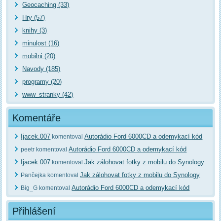
Geocaching (33)
Hry (57)
knihy (3)
minulost (16)
mobilni (20)
Navody (185)
programy (20)
www_stranky (42)
Komentáře
Ijacek.007
Autorádio Ford 6000CD a odemykací kód
komentoval
Autorádio Ford 6000CD a odemykací kód
peetr komentoval
Ijacek.007
Jak zálohovat fotky z mobilu do Synology
komentoval
Jak zálohovat fotky z mobilu do Synology
Pančejka komentoval
Autorádio Ford 6000CD a odemykací kód
Big_G komentoval
Přihlášení