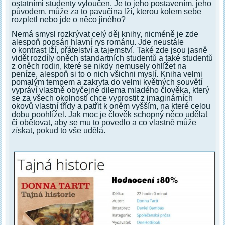
ostatními studenty vyloučen. Je to jeho postavením, jeho
původem, může za to pavučina lží, kterou kolem sebe
rozpletl nebo jde o něco jiného?
Nemá smysl rozkrývat celý děj knihy, nicméně je zde
alespoň popsán hlavní rys románu. Jde neustále
o kontrast lží, přátelství a tajemství. Také zde jsou jasně
vidět rozdíly oněch standartních studentů a také studentů
z oněch rodin, které se nikdy nemusely ohlížet na
peníze, alespoň si to o nich všichni myslí. Kniha velmi
pomalým tempem a zakryta do velmi květných souvětí
vypráví vlastně obyčejné dilema mladého člověka, který
se za všech okolností chce vyprostit z imaginárních
okovů vlastní třídy a patřit k oněm vyšším, na které celou
dobu poohlížel. Jak moc je člověk schopný něco udělat
či obětovat, aby se mu to povedlo a co vlastně může
získat, pokud to vše udělá.