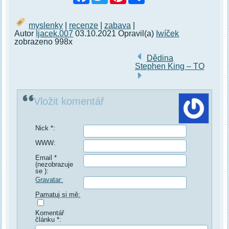
myslenky
|
recenze
|
zabava
|
Autor
Ijacek.007
03.10.2021 Opravil(a)
Iwíček
zobrazeno 998x
Dědina
Stephen King – TO
Vložit komentář
Nick *:
WWW:
Email *
(nezobrazuje
se ):
Gravatar:
Pamatuj si mě:
Komentář
článku *: