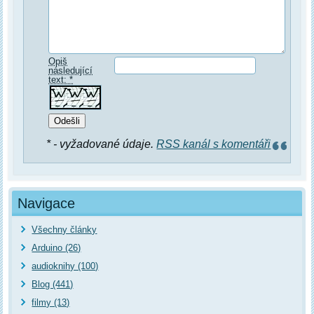
Opiš
následující
text: *
* - vyžadované údaje.
RSS kanál s komentáři
Navigace
Všechny články
Arduino (26)
audioknihy (100)
Blog (441)
filmy (13)