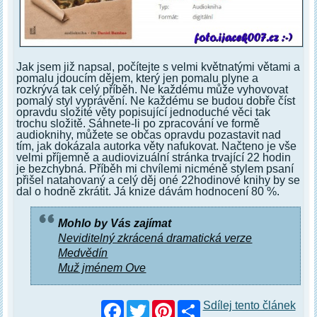
Jak jsem již napsal, počítejte s velmi květnatými větami a
pomalu jdoucím dějem, který jen pomalu plyne a
rozkrývá tak celý příběh. Ne každému může vyhovovat
pomalý styl vyprávění. Ne každému se budou dobře číst
opravdu složité věty popisující jednoduché věci tak
trochu složitě. Sáhnete-li po zpracování ve formě
audioknihy, můžete se občas opravdu pozastavit nad
tím, jak dokázala autorka věty nafukovat. Načteno je vše
velmi příjemně a audiovizuální stránka trvající 22 hodin
je bezchybná. Příběh mi chvílemi nicméně stylem psaní
přišel natahovaný a celý děj oné 22hodinové knihy by se
dal o hodně zkrátit. Já knize dávám hodnocení 80 %.
Mohlo by Vás zajímat
Neviditelný zkrácená dramatická verze
Medvědín
Muž jménem Ove
Facebook
Twitter
Pinterest
Sdílej tento článek