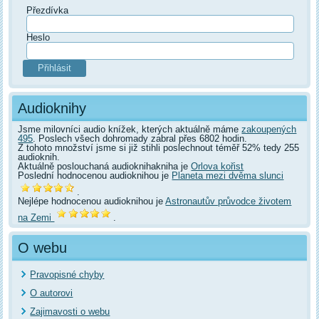
Přezdívka
Heslo
Audioknihy
Jsme milovníci audio knížek, kterých aktuálně máme
zakoupených
495
. Poslech všech dohromady zabral přes 6802 hodin.
Z tohoto množství jsme si již stihli poslechnout téměř 52% tedy 255
audioknih.
Aktuálně poslouchaná audioknihakniha je
Orlova kořist
Poslední hodnocenou audioknihou je
Planeta mezi dvěma slunci
.
Nejlépe hodnocenou audioknihou je
Astronautův průvodce životem
na Zemi
.
O webu
Pravopisné chyby
O autorovi
Zajimavosti o webu