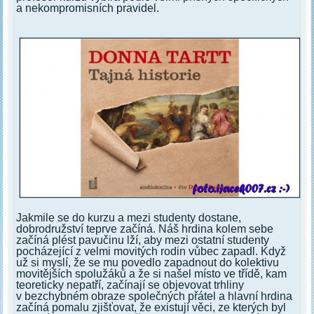
a nekompromisních pravidel.
Jakmile se do kurzu a mezi studenty dostane,
dobrodružství teprve začíná. Náš hrdina kolem sebe
začíná plést pavučinu lží, aby mezi ostatní studenty
pocházející z velmi movitých rodin vůbec zapadl. Když
už si myslí, že se mu povedlo zapadnout do kolektivu
movitějších spolužáků a že si našel místo ve třídě, kam
teoreticky nepatří, začínají se objevovat trhliny
v bezchybném obraze společných přátel a hlavní hrdina
začíná pomalu zjišťovat, že existují věci, ze kterých byl