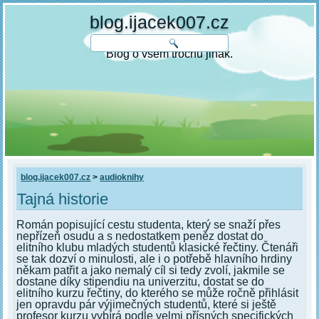
blog.ijacek007.cz
Blog o všem trochu jinak.
blog.ijacek007.cz
>
audioknihy
Tajná historie
Román popisující cestu studenta, který se snaží přes
nepřízeň osudu a s nedostatkem peněz dostat do
elitního klubu mladých studentů klasické řečtiny. Čtenáři
se tak dozví o minulosti, ale i o potřebě hlavního hrdiny
někam patřit a jako nemalý cíl si tedy zvolí, jakmile se
dostane díky stipendiu na univerzitu, dostat se do
elitního kurzu řečtiny, do kterého se může ročně přihlásit
jen opravdu pár výjimečných studentů, které si ještě
profesor kurzu vybírá podle velmi přísných specifických