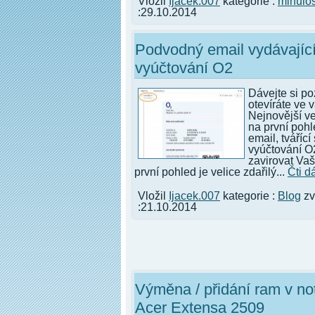
Vložil
Ijacek.007
kategorie :
minulos
:29.10.2014
Podvodný email vydávající
vyúčtování O2
Dávejte si po
otevíráte ve v
Nejnovější v
na první poh
email, tvářící
vyúčtování O2
zavirovat Vaš
první pohled je velice zdařilý...
Čti d
Vložil
Ijacek.007
kategorie :
Blog
zv
:21.10.2014
Výměna / přidání ram v n
Acer Extensa 2509