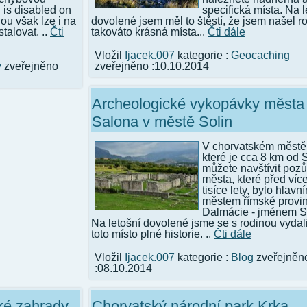
 is disabled on
specifická místa. Na l
u však lze i na
dovolené jsem měl to štěstí, že jsem našel ro
talovat. ..
Čti
takováto krásná místa...
Čti dále
Vložil
Ijacek.007
kategorie :
Geocaching
y
zveřejněno
zveřejněno :10.10.2014
Archeologické vykopávky města
Salona v městě Solin
V chorvatském městě 
které je cca 8 km od S
můžete navštívit pozů
města, které před víc
tisíce lety, bylo hlavn
městem římské provi
Dalmácie - jménem S
Na letošní dovolené jsme se s rodinou vydali
toto místo plné historie. ..
Čti dále
Vložil
Ijacek.007
kategorie :
Blog
zveřejněn
:08.10.2014
ké zahrady
Chorvatský národní park Krka