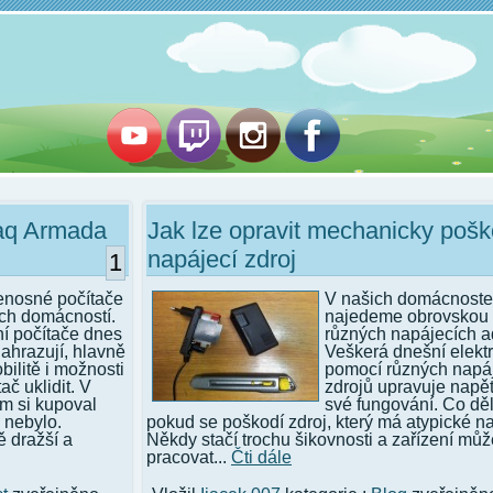
aq Armada
Jak lze opravit mechanicky poš
napájecí zdroj
1
enosné počítače
V našich domácnost
ich domácností.
najedeme obrovskou 
ní počítače dnes
různých napájecích a
ahrazují, hlavně
Veškerá dnešní elektr
bilitě i možnosti
pomocí různých napá
ač uklidit. V
zdrojů upravuje napět
em si kupoval
své fungování. Co děl
 nebylo.
pokud se poškodí zdroj, který má atypické n
 dražší a
Někdy stačí trochu šikovnosti a zařízení můž
pracovat...
Čti dále