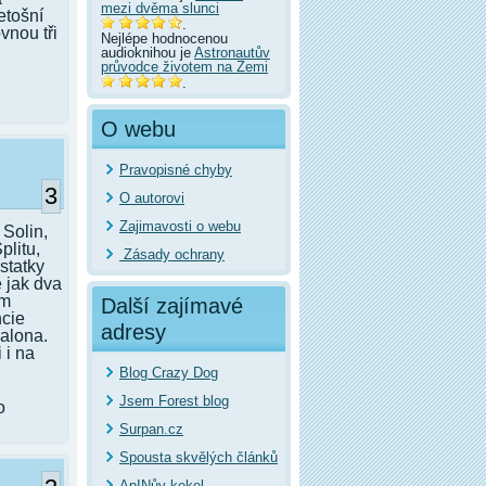
mezi dvěma slunci
etošní
.
vnou tři
Nejlépe hodnocenou
audioknihou je
Astronautův
průvodce životem na Zemi
.
O webu
Pravopisné chyby
3
O autorovi
Zajimavosti o webu
Solin,
plitu,
Zásady ochrany
statky
e jak dva
ím
Další zajímavé
ncie
adresy
alona.
 i na
Blog Crazy Dog
Jsem Forest blog
o
Surpan.cz
Spousta skvělých článků
ApINův kekel