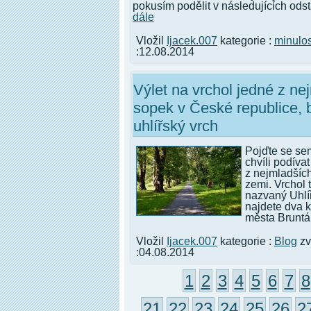
pokusím podělit v následujících odst
dále
Vložil
Ijacek.007
kategorie :
minulos
:12.08.2014
Výlet na vrchol jedné z ne
sopek v České republice, 
uhlířský vrch
Pojďte se se
chvíli podíva
z nejmladšíc
zemi. Vrchol 
nazvaný Uhlí
najdete dva k
města Bruntál
Vložil
Ijacek.007
kategorie :
Blog
zv
:04.08.2014
1
2
3
4
5
6
7
8
21
22
23
24
25
26
2