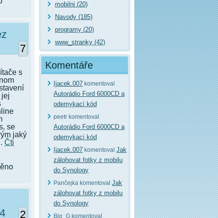
o
mobilni (20)
Navody (185)
programy (20)
ez
www_stranky (42)
7
Komentáře
ítače s
dnom
Ijacek.007
komentoval
stavení
Autorádio Ford 6000CD a
jej
s
odemykací kód
nline
peetr komentoval
m
s, se
Autorádio Ford 6000CD a
vým jaký
odemykací kód
..
Čti
Ijacek.007
Jak
komentoval
zálohovat fotky z mobilu
něno
do Synology
Jak
Pančejka komentoval
zálohovat fotky z mobilu
do Synology
04
2
Big_G komentoval