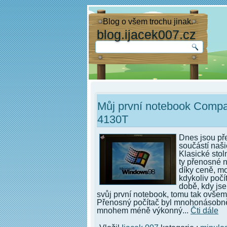
Blog o všem trochu jinak.
blog.ijacek007.cz
Můj první notebook Comp
4130T
Dnes jsou př
součástí naš
Klasické stol
ty přenosné n
díky ceně, mo
kdykoliv počít
době, kdy js
svůj první notebook, tomu tak ovšem
Přenosný počítač byl mnohonásobně
mnohem méně výkonný...
Čti dále