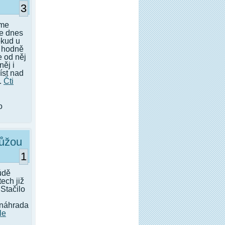
3
íme
je dnes
okud u
e hodně
 od něj
něj i
íst nad
.
Čti
o
můžou
1
ůdě
ech již
 Stačilo
 náhrada
le