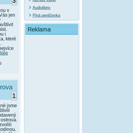
3
Audiolibrix
nou v
Vás jen
Plná peněženka
v
vštívit
Reklama
íst.
u i
a, které
.
nejvíce
dále
o
trova
1
ené jsme
ívili
ostavený
ostrova.
volili
hodinou.