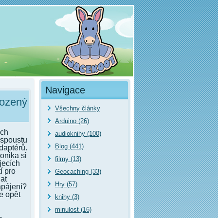
Navigace
kozený
Všechny články
Arduino (26)
ech
audioknihy (100)
spoustu
Blog (441)
daptérů.
onika si
filmy (13)
jecích
í pro
Geocaching (33)
at
Hry (57)
apájení?
e opět
knihy (3)
minulost (16)