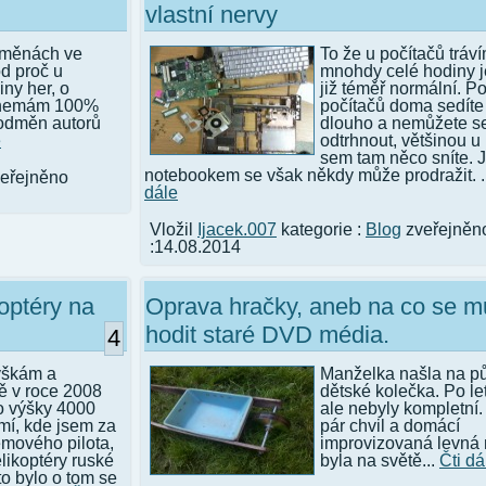
vlastní nervy
dměnách ve
To že u počítačů tráv
d proč u
mnohdy celé hodiny 
iny her, o
již téměř normální. P
, nemám 100%
počítačů doma sedít
odměn autorů
dlouho a nemůžete se
e
odtrhnout, většinou u 
sem tam něco sníte. J
notebookem se však někdy může prodražit. .
eřejněno
dále
Vložil
Ijacek.007
kategorie :
Blog
zveřejněn
:14.08.2014
optéry na
Oprava hračky, aneb na co se 
hodit staré DVD média.
4
ýškám a
Manželka našla na p
ě v roce 2008
dětské kolečka. Po let
do výšky 4000
ale nebyly kompletní.
mí, kde jsem za
pár chvil a domácí
mového pilota,
improvizovaná levná
elikoptéry ruské
byla na světě...
Čti dá
to bylo o tom se