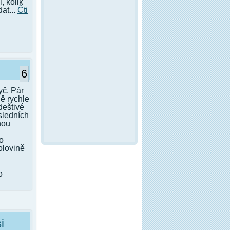
, kolik
at...
Čti
6
yč. Pár
ě rychle
 deštivé
sledních
nou
o
olovině
o
i