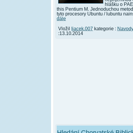
hlášku o PAE
this Pentium M. Jednoduchou metodo
tyto procesory Ubuntu / lubuntu nains
dále
Vložil
Ijacek.007
kategorie :
Navod
:13.10.2014
Hledání Chorvatské Biblic