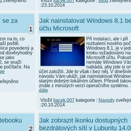
t
zveřejněno
Vložil
Ijacek.007
kategorie :
Blog
zveřejněn
:23.10.2014
 se za
Jak nainstalovat Windows 8.1 b
účtu Microsoft
1
zor na to, co
Při instalaci, ale i při
aší poště.
rozbalení nového poč
elice povedený a
Windows 8.1, je v je
led důvěryhodný
kroku vyžadováno na
 se jako
Microsoft účtu. Pokud 
, se snaží
nemáte Windows Vá
e počítače. Na
nabádá, aby jste si o
ále
účet založili. Jde to však i bez něj. V dnešní
návodu Vám ukáži, jak nainstalovat Window
starým dobrým lokálním účtem. Přesně tako
eřejněno
znáte z minulých verzí operačního systému. 
dále
Vložil
Ijacek.007
kategorie :
Navody
zveřej
:20.10.2014
otebooku
Jak zobrazit ikonku dostupných
bezdrátových sítí v Lubuntu 14.
2