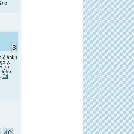
ěno
3
o článku
goly.
věnou
elého
..
Čti
9
40