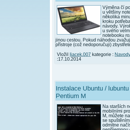
Výměna čí pos
u většiny no
několika minu
kroku potřeba
návody. Výro
u svého velm
notebooku roz
jinou cestou. Pokud náhodou zvažuj
přístroje (což nedoporučuji) zbystřete
Vložil
Ijacek.007
kategorie :
Navod
:17.10.2014
Instalace Ubuntu / lubuntu
Pentium M
Na starších 
mobilními pr
M, můžete na
se spuštěním
odmítne načís
nepříjemnou