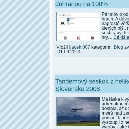
dohranou na 100%
Pár slov o o
hrách. A důvo
naprosté větš
kterých píši
sesbíraných 
hry. ..
Čti dál
Vložil
Ijacek.007
kategorie :
Blog
zv
:01.09.2014
Tandemový seskok z helik
Slovensku 2008
Má láska k v
adrenalinu m
dostala, až 
metrů nad ze
pomocí tande
vystoupil z h
výroby. Jaké 