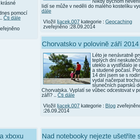
Nikdy bychom nevěřili
 krásné
lidí se může v neděli do malého kostelíku vyd
dále
 dnes pomocí
..
Čti dále
Vložil
Ijacek.007
kategorie :
Geocaching
zveřejněno :28.09.2014
eřejněno
Chorvatsko v polovině září 2014
Léto je nenávratně pr
teplých dní neskutečn
uteklo a vystřídalo je
a studené počasí. Po
14 dní jsem se s rodi
vydal načerpat trochu
slunečních paprsků d
Chorvatska. Vyplatí se vůbec odcestovat v p
září? ..
Čti dále
Vložil
Ijacek.007
kategorie :
Blog
zveřejněn
:26.09.2014
a xboxu
Nad notebooky nejezte ušetříte s