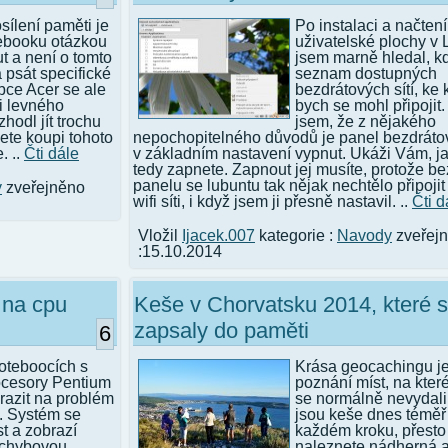
ílení paměti je
Po instalaci a načtení
tebooku otázkou
uživatelské plochy v
t a není o tomto
jsem marně hledal, k
 psát specifické
seznam dostupných
bce Acer se ale
bezdrátových sítí, ke
i levného
bych se mohl připojit. 
hodl jít trochu
jsem, že z nějakého
ete koupi tohoto
nepochopitelného důvodů je panel bezdrátov
. ..
Čti dále
v základním nastavení vypnut. Ukáži Vám, ja
tedy zapnete. Zapnout jej musíte, protože be
panelu se lubuntu tak nějak nechtělo připoji
y
zveřejněno
wifi síti, i když jsem ji přesně nastavil. ..
Čti d
Vložil
Ijacek.007
kategorie :
Navody
zveřej
:15.10.2014
 na cpu
Keše v Chorvatsku 2014, které 
zapsaly do paměti
6
noteboocích s
Krása geocachingu je
ocesory Pentium
poznání míst, na kter
razit na problém
se normálně nevydali.
. Systém se
jsou keše dnes téměř
t a zobrazí
každém kroku, přesto
 chybovou
naleznete nádherná 