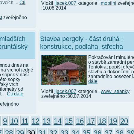
avcích. ..
Čti
Vložil
Ijacek.007
kategorie :
mobilni
zveřejn
:10.08.2014
t
zveřejněno
jmladších
Stavba pergoly - část druhá :
bruntálský
konstrukce, podlaha, střecha
Pokračování minuléh
o stavbě zahradní per
mnou dnes na
Tentokrát popíši dře
t na vrchol jedné
stavbu a dokončení c
h sopek v naší
zahradního posezení
této sopky
dále
řský vrch
ilometry od
Vložil
Ijacek.007
kategorie :
www_stranky
. ..
Čti dále
zveřejněno :30.07.2014
eřejněno
9
10
11
12
13
14
15
16
17
18
19
20
7
28
29
30
31
32
33
34
35
36
37
38
3