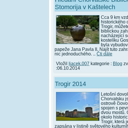
Stomorija v Kaštelech
Cca 9 km vz
historického 
Trogir, můžete
biblickou za
nacházející s
kostelíku Go
byla vybudo
papeže Jana Pavla II. Najít tuto zah
nic jednoduchého. ..
Čti dále
Vložil
Ijacek.007
kategorie :
Blog
zv
:06.10.2014
Trogir 2014
Letošní dovo
Chorvatsku js
ostrově čiovo
spojen s pev
dvou mostů. 
okolo histori
Trogir, která
zapsána v listině světového kulturní