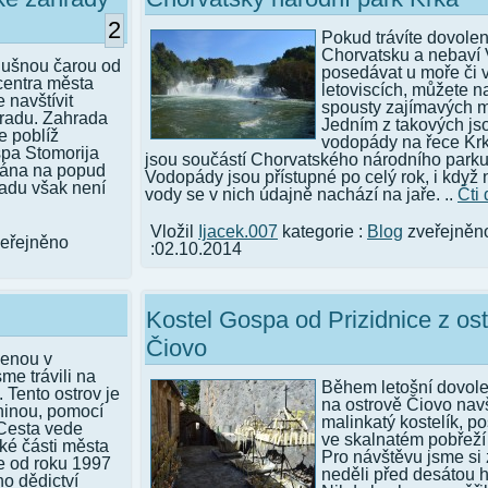
2
Pokud trávíte dovole
Chorvatsku a nebaví 
dušnou čarou od
posedávat u moře či 
centra města
letoviscích, můžete na
 navštívit
spousty zajímavých m
hradu. Zahrada
Jedním z takových jso
e poblíž
vodopády na řece Krk
spa Stomorija
jsou součástí Chorvatského národního parku
vána na popud
Vodopády jsou přístupné po celý rok, i když 
radu však není
vody se v nich údajně nachází na jaře. ..
Čti 
Vložil
Ijacek.007
kategorie :
Blog
zveřejněn
eřejněno
:02.10.2014
Kostel Gospa od Prizidnice z os
Čiovo
lenou v
me trávili na
Během letošní dovol
. Tento ostrov je
na ostrově Čiovo navšt
ninou, pomocí
malinkatý kostelík, p
Cesta vede
ve skalnatém pobřeží 
cké části města
Pro návštěvu jsme si z
 je od roku 1997
neděli před desátou 
ho dědictví