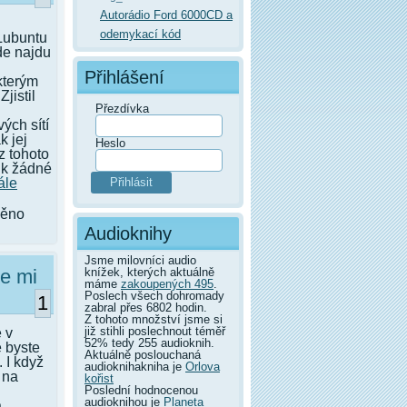
Autorádio Ford 6000CD a
odemykací kód
 Lubuntu
de najdu
Přihlášení
 kterým
Zjistil
Přezdívka
ých sítí
k jej
Heslo
z tohoto
t k žádné
ále
něno
Audioknihy
Jsme milovníci audio
knížek, kterých aktuálně
se mi
máme
zakoupených 495
.
Poslech všech dohromady
1
zabral přes 6802 hodin.
Z tohoto množství jsme si
již stihli poslechnout téměř
 v
52% tedy 255 audioknih.
é byste
Aktuálně poslouchaná
 I když
audioknihakniha je
Orlova
 na
kořist
Poslední hodnocenou
audioknihou je
Planeta
a