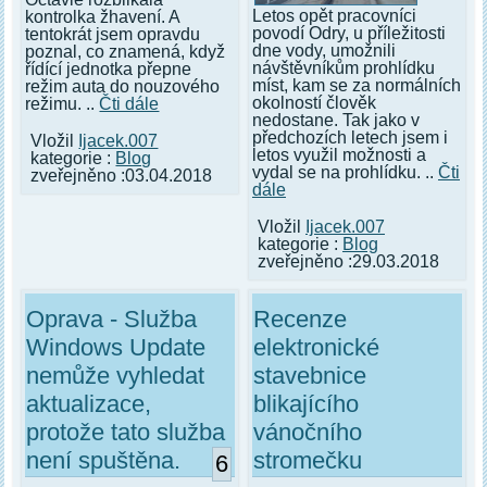
Letos opět pracovníci
kontrolka žhavení. A
povodí Odry, u příležitosti
tentokrát jsem opravdu
dne vody, umožnili
poznal, co znamená, když
návštěvníkům prohlídku
řídící jednotka přepne
míst, kam se za normálních
režim auta do nouzového
okolností člověk
režimu. ..
Čti dále
nedostane. Tak jako v
předchozích letech jsem i
Vložil
Ijacek.007
letos využil možnosti a
kategorie :
Blog
vydal se na prohlídku. ..
Čti
zveřejněno :03.04.2018
dále
Vložil
Ijacek.007
kategorie :
Blog
zveřejněno :29.03.2018
Oprava - Služba
Recenze
Windows Update
elektronické
nemůže vyhledat
stavebnice
aktualizace,
blikajícího
protože tato služba
vánočního
není spuštěna.
stromečku
6