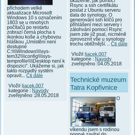
ukážeme, jak pomocí
Rsync a ssh certifikátu
příchodem velké
poslat z Ubuntu serveru
aktualizace Microsoft
data do synology. O
Windows 10 s označením
generování ssh klíčů pro
1803 se u mnohých
přihlášení mezi servery i
počítačů po restartu
zálohvání pomocí Rsync
zobrazí černá plocha s
jsem zde již psal, nicméně
ikonkou koše a chybovou
zprovoznit vše u synology
hláškou „Umístění není
trochu obtížnější. ..
Čti dále
dostupné
C:\\\\Windows\\\\sys­
Vložil
Ijacek.007
tem32\\\\config\\\\sys­
kategorie :
Navody
temprofile\\\\Des­ktop není k
zveřejněno :04.05.2018
dispozici“. Ukážeme si, jak
takto rozpadlý systém
opravit...
Čti dále
Technické muzeum
Vložil
Ijacek.007
Tatra Kopřivnice
kategorie :
Navody
zveřejněno :28.05.2018
O
víkendu jsem s rodinou
poprvé zavítal do