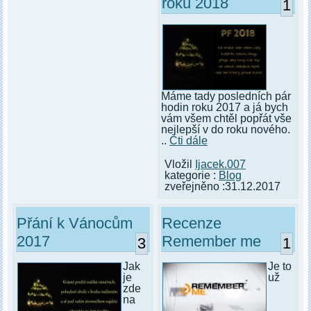
roku 2018
1
Máme tady posledních pár
hodin roku 2017 a já bych
vám všem chtěl popřát vše
nejlepší v do roku nového.
..
Čti dále
Vložil
Ijacek.007
kategorie :
Blog
zveřejněno :31.12.2017
Přání k Vánocům
Recenze
2017
Remember me
3
1
Jak
Je to
je
už
zde
na