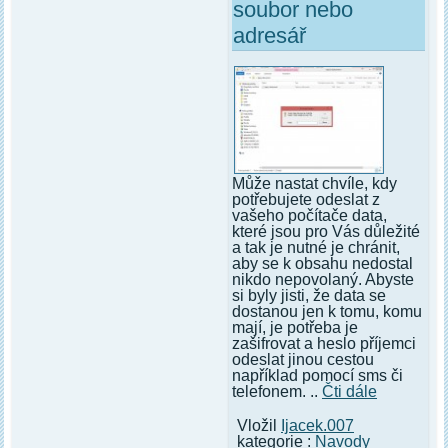
soubor nebo
adresář
Může nastat chvíle, kdy
potřebujete odeslat z
vašeho počítače data,
které jsou pro Vás důležité
a tak je nutné je chránit,
aby se k obsahu nedostal
nikdo nepovolaný. Abyste
si byly jisti, že data se
dostanou jen k tomu, komu
mají, je potřeba je
zašifrovat a heslo příjemci
odeslat jinou cestou
například pomocí sms či
telefonem. ..
Čti dále
Vložil
Ijacek.007
kategorie :
Navody