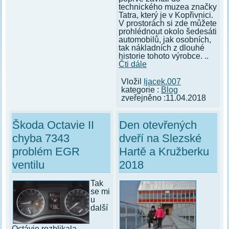
technického muzea značky
Tatra, který je v Kopřivnici.
V prostorách si zde můžete
prohlédnout okolo šedesáti
automobilů, jak osobních,
tak nákladních z dlouhé
historie tohoto výrobce. ..
Čti dále
Vložil
Ijacek.007
kategorie :
Blog
zveřejněno :11.04.2018
Škoda Octavie II
Den otevřených
chyba 7343
dveří na Slezské
problém EGR
Hartě a Kružberku
ventilu
2018
Tak
se mi
u
další
Octávie rozblikala