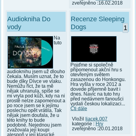
zveřejněno :16.02.2018
Audiokniha Do
Recenze Sleeping
vody
Dogs
1
Na
tuto
Pojďme si společně
připomenout akční hru s
audioknihu jsem už dlouho
otevřeným světem
čekala. Musím uznat, že to
zasazenou do Honkongu.
bude díky Dívce ve vlaku.
Hra vyšla v roce 2012 a
Nemůžu říct, že ta mě
dovede příjemně bavit i
nějak uhranula, spíše se
dnes. Navíc na tuto hru
mi vryla pod kůži, kdy na ni
před nedávnem fanoušci
prostě nelze zapomenout a
vydali českou lokalizaci...
po roce jsem se k jejímu
Čti dále
poslechu opět vrátila. Tak
nějak jsem doufala, že u
Vložil
Ijacek.007
této knihy to bude
kategorie :
Hry
podobné. Nejednou jsem
zveřejněno :20.01.2018
zvažovala její koupi
alespoň v její klasické