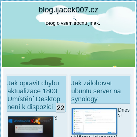
blog.ijacek007.cz
Blog o všem trochu jinak.
Jak opravit chybu
Jak zálohovat
aktualizace 1803
ubuntu server na
Umístění Desktop
synology
není k dispozici
22
Dnes
si
S