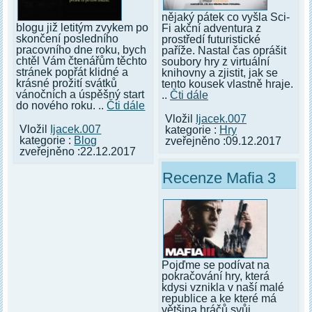
nějaký pátek co vyšla Sci-
blogu již letitým zvykem po
Fi akční adventura z
skončení posledního
prostředí futuristické
pracovního dne roku, bych
paříže. Nastal čas oprášit
chtěl Vám čtenářům těchto
soubory hry z virtuální
stránek popřát klidné a
knihovny a zjistit, jak se
krásné prožití svátků
tento kousek vlastně hraje.
vánočních a úspěšný start
..
Čti dále
do nového roku. ..
Čti dále
Vložil
Ijacek.007
Vložil
Ijacek.007
kategorie :
Hry
kategorie :
Blog
zveřejněno :09.12.2017
zveřejněno :22.12.2017
Recenze Mafia 3
Pojďme se podívat na
pokračování hry, která
kdysi vznikla v naší malé
republice a ke které má
většina hráčů svůj