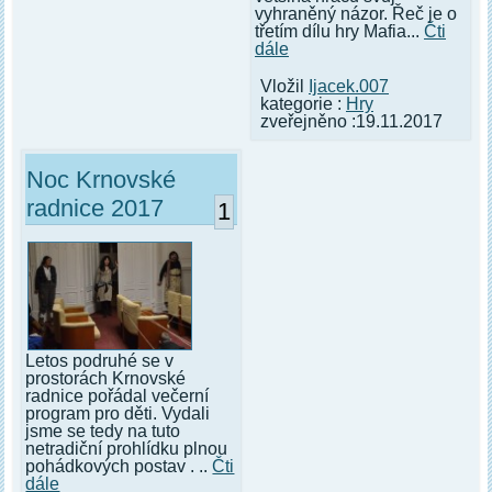
vyhraněný názor. Řeč je o
třetím dílu hry Mafia...
Čti
dále
Vložil
Ijacek.007
kategorie :
Hry
zveřejněno :19.11.2017
Noc Krnovské
radnice 2017
1
Letos podruhé se v
prostorách Krnovské
radnice pořádal večerní
program pro děti. Vydali
jsme se tedy na tuto
netradiční prohlídku plnou
pohádkových postav . ..
Čti
dále