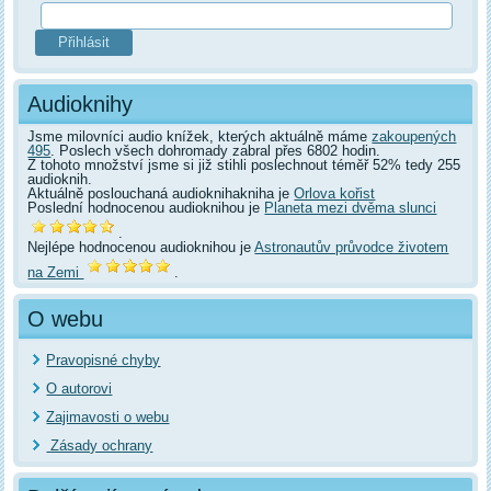
Audioknihy
Jsme milovníci audio knížek, kterých aktuálně máme
zakoupených
495
. Poslech všech dohromady zabral přes 6802 hodin.
Z tohoto množství jsme si již stihli poslechnout téměř 52% tedy 255
audioknih.
Aktuálně poslouchaná audioknihakniha je
Orlova kořist
Poslední hodnocenou audioknihou je
Planeta mezi dvěma slunci
.
Nejlépe hodnocenou audioknihou je
Astronautův průvodce životem
na Zemi
.
O webu
Pravopisné chyby
O autorovi
Zajimavosti o webu
Zásady ochrany