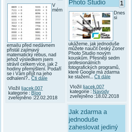
Photo Studio
1
V
mém
Dnes
si
ukážeme, jak jednoduše
emailu před nedávnem
můžete naučit český Zoner
přistál zajímavý
Photo Studio novým
matematický rébus, nad
kouskům. Přesněji sedm
jehož výsledkem jsem
profesionálních
strávil celkem více, jak 2
fotografických programů,
hodiny přemýšlení. Podaří
které Google má zdarma
se i Vám přijít na jeho
ke stažení...
Čti dále
odhalení?..
Čti dále
Vložil
Ijacek.007
Vložil
Ijacek.007
kategorie :
Navody
kategorie :
Blog
zveřejněno :18.02.2018
zveřejněno :22.02.2018
Jak zdarma a
jednoduše
zaheslovat jediný