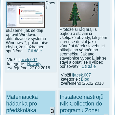
Dnes
si
Protože si rád hraji s
ukážeme, jak se dají
pájkou a stavím si
opravit Windows
všelijaké obvody, tak jsem
aktualizace v systému
z recese dostal jako
Windows 7, pokud píše
vánoční dárek stavebnici
chybu, že služba není
blikajícího vánočního
spuštěna. ..
Čti dále
stromečku. Jak tato
stavebnice vypadá, jak se
Vložil
Ijacek.007
staví a oplatí se ji vůbec
kategorie :
Navody
pořizovat?..
Čti dále
zveřejněno :27.02.2018
Vložil
Ijacek.007
kategorie :
Blog
zveřejněno :25.02.2018
Matematická
Instalace nástrojů
hádanka pro
Nik Collection do
předškoláka
programu Zoner
3