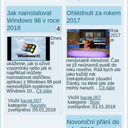
Jak nainstalovat
Ohlédnutí za rokem
Windows 98 v roce
2017
2018
4
Rok
2017
Dnes
je
si
nenávratně minulostí. Čas
ukážeme, jak si oživit
se již neúnavně pustil do
vzpomínky nebo jak si
roku nového. Rád bych ale
například můžete
jako každý rok
nainstalovat stařičkou
zrekapituloval zásadní
aplikaci z Windows 98 pod
články, na které jste zde
nejnovějším systémem
mohly narazit. ..
Čti dále
Windows 10...
Čti dále
Vložil
Ijacek.007
Vložil
Ijacek.007
kategorie :
Blog
kategorie :
Navody
zveřejněno :01.01.2018
zveřejněno :05.01.2018
Novoroční přání do