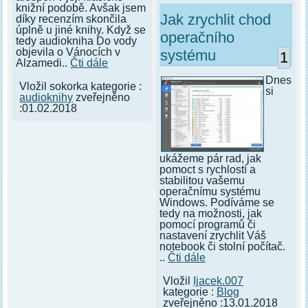
knižní podobě. Avšak jsem
Jak zrychlit chod
díky recenzím skončila
úplně u jiné knihy. Když se
operačního
tedy audiokniha Do vody
objevila o Vánocích v
systému
1
Alzamedi..
Čti dále
Dnes
Vložil sokorka kategorie :
si
audioknihy
zveřejněno
:01.02.2018
ukážeme pár rad, jak
pomoct s rychlostí a
stabilitou vašemu
operačnímu systému
Windows. Podíváme se
tedy na možnosti, jak
pomocí programů či
nastavení zrychlit Váš
notebook či stolní počítač.
..
Čti dále
Vložil
Ijacek.007
kategorie :
Blog
zveřejněno :13.01.2018