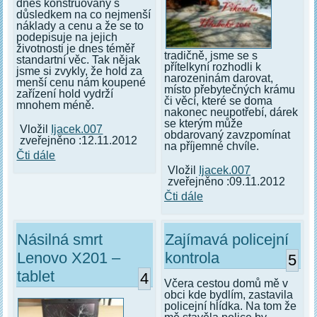
dnes konstruovány s
důsledkem na co nejmenší
náklady a cenu a že se to
podepisuje na jejich
životnosti je dnes téměř
tradičně, jsme se s
standartní věc. Tak nějak
přítelkyní rozhodli k
jsme si zvykly, že hold za
narozeninám darovat,
menší cenu nám koupené
místo přebytečných krámu
zařízení hold vydrží
či věcí, které se doma
mnohem méně.
nakonec neupotřebí, dárek
se kterým může
Vložil
Ijacek.007
obdarovaný zavzpomínat
zveřejněno :12.11.2012
na příjemné chvíle.
Čti dále
Vložil
Ijacek.007
zveřejněno :09.11.2012
Čti dále
Násilná smrt
Zajímavá policejní
Lenovo X201 –
kontrola
5
tablet
4
Včera cestou domů mě v
obci kde bydlím, zastavila
policejní hlídka. Na tom že