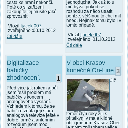
jednoduchá. Jak už to u
cesta ke hraní nekončí.
mě bývá, pokud se
Poté co si zařízení
rozhodu za něco utratit
zakoupíte jej musíte jaké
peníze, většinou to chci mít
zprovoznit.
hned. Nejinak tomu bylo i v
tomto případě.
Vložil
Ijacek.007
zveřejněno :03.10.2012
Vložil
Ijacek.007
Čti dále
zveřejněno :01.10.2012
Čti dále
Digitalizace
V obci Krasov
babičky
konečně On-Line
3
zhodnocení.
1
Již
Před více jak rokem a půl
jsem řešil problém mé
babičky s koncem
analogového vysílání.
Vzhledem k tomu, že se
babičce zdála její stará
téměř čtyři roky žiji s
analogová televize ještě v
přítelkyní v male klidné
dobré formě a anténním
obci jménem Krasov. Obec
rozvodům jsem moc
je svým způsobem velice