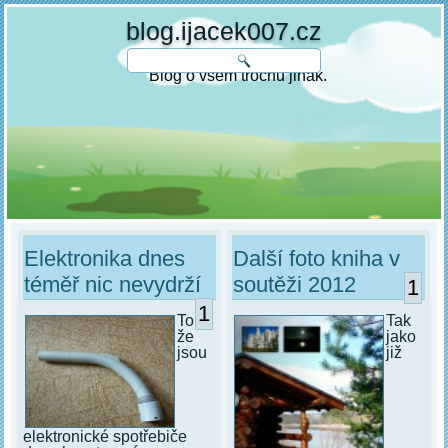
blog.ijacek007.cz
Blog o všem trochu jinak.
Elektronika dnes
Další foto kniha v
téměř nic nevydrží
soutěži 2012
1
1
To
Tak
že
jako
jsou
již
elektronické spotřebiče