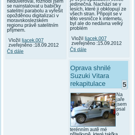
nedůvěřoval, rozhodl jsem
jedinečná. Nachází se v
se nainstalovat u babičky
lesích, které ji obklopují ze
satelitní parabolu a vyřešit
všech stran. Připojit se v
opožděnou digitalizaci v
této vesničce k internetu,
moravskoslezském
byl ale do nedávna velký
regionu právě satelitním
problém
příjmem.
Vložil
Ijacek.007
Vložil
Ijacek.007
zveřejněno :15.09.2012
zveřejněno :18.09.2012
Čti dále
Čti dále
Oprava shnilé
Suzuki Vitara
rekapitulace
5
Na
jaře
jsem
psal
o
terénním autě mé
přítelkyně, které takřka