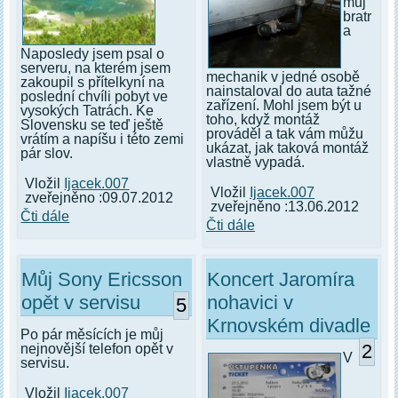
můj
bratr
a
Naposledy jsem psal o
serveru, na kterém jsem
mechanik v jedné osobě
zakoupil s přítelkyní na
nainstaloval do auta tažné
poslední chvíli pobyt ve
zařízení. Mohl jsem být u
vysokých Tatrách. Ke
toho, když montáž
Slovensku se teď ještě
prováděl a tak vám můžu
vrátím a napíšu i této zemi
ukázat, jak taková montáž
pár slov.
vlastně vypadá.
Vložil
Ijacek.007
Vložil
Ijacek.007
zveřejněno :09.07.2012
zveřejněno :13.06.2012
Čti dále
Čti dále
Můj Sony Ericsson
Koncert Jaromíra
opět v servisu
nohavici v
5
Krnovském divadle
Po pár měsících je můj
2
nejnovější telefon opět v
V
servisu.
Vložil
Ijacek.007