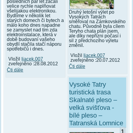
posledních pár let začali
velice rychle naplňovat
všelijakou elektronikou.
Druhý letošní výlet po
Bydlíme v několik let
Vysokých Tatrách
starých domech či bytech a
směřoval na Zámkovského
málo koho dnes napadne
chatu. Původně byla cílem
se zamyslet nad tím zda
Teryho chata plán jsem,
elektroinstalace, která v
ale díky nepřízni počasí i
době budovaní vašeho
sil z předchozího výletu
obydlí stačila stačí náporu
změnil.
spotřebičů i dnes.
Vložil
Ijacek.007
Vložil
Ijacek.007
zveřejněno :20.07.2012
zveřejněno :28.08.2012
Čti dále
Čti dále
Vysoké Tatry
turistická trasa
Skalnaté pleso –
velká svišťova -
bílé pleso –
Tatranská Lomnice
1