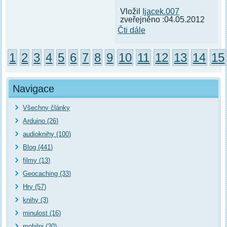
Vložil
Ijacek.007
zveřejněno :04.05.2012
Čti dále
1
2
3
4
5
6
7
8
9
10
11
12
13
14
15
Navigace
Všechny články
Arduino (26)
audioknihy (100)
Blog (441)
filmy (13)
Geocaching (33)
Hry (57)
knihy (3)
minulost (16)
mobilni (20)