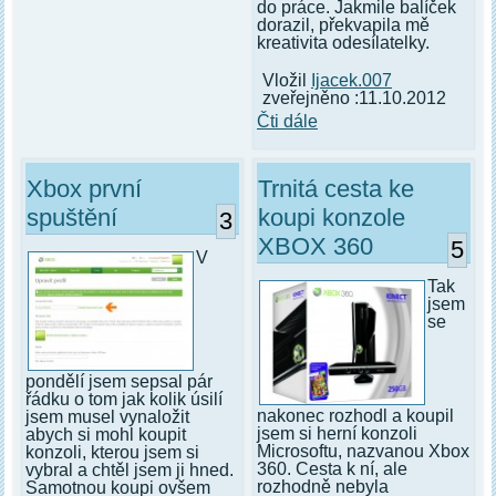
do práce. Jakmile balíček
dorazil, překvapila mě
kreativita odesílatelky.
Vložil
Ijacek.007
zveřejněno :11.10.2012
Čti dále
Xbox první
Trnitá cesta ke
spuštění
koupi konzole
3
XBOX 360
5
V
Tak
jsem
se
pondělí jsem sepsal pár
řádku o tom jak kolik úsilí
nakonec rozhodl a koupil
jsem musel vynaložit
jsem si herní konzoli
abych si mohl koupit
Microsoftu, nazvanou Xbox
konzoli, kterou jsem si
360. Cesta k ní, ale
vybral a chtěl jsem ji hned.
rozhodně nebyla
Samotnou koupi ovšem