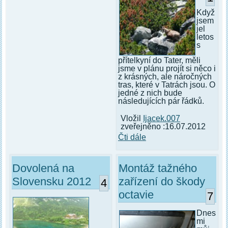
Když
jsem
jel
letos
s
přítelkyní do Tater, měli
jsme v plánu projít si něco i
z krásných, ale náročných
tras, které v Tatrách jsou. O
jedné z nich bude
následujících pár řádků.
Vložil
Ijacek.007
zveřejněno :16.07.2012
Čti dále
Dovolená na
Montáž tažného
Slovensku 2012
zařízení do škody
4
octavie
7
Dnes
mi