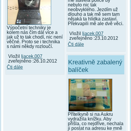
mě stavěla police by
nebylo nic tak
neobvyklého. Jezdím už
dlouho a tak mě sem tam
nějaká ta hlídka zastaví.
Překvapili mě ale dvě věci.
Výpočetní techniky je
kolem nás čím dál více a
Vložil
Ijacek.007
jak už to tak chodí, nic není
zveřejněno :23.10.2012
věčné. Proto se i technika
Čti dále
s námi někdy rozloučí.
Vložil
Ijacek.007
Kreativně zabalený
zveřejněno :26.10.2012
Čti dále
balíček
Přítelkyně si na Aukru
vydražila knížku. Aby
přišla, co nejdříve, nechala
ji poslat na adresu ke mně