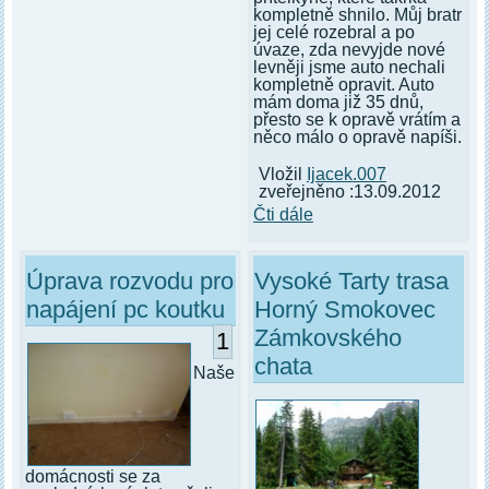
kompletně shnilo. Můj bratr
jej celé rozebral a po
úvaze, zda nevyjde nové
levněji jsme auto nechali
kompletně opravit. Auto
mám doma již 35 dnů,
přesto se k opravě vrátím a
něco málo o opravě napíši.
Vložil
Ijacek.007
zveřejněno :13.09.2012
Čti dále
Úprava rozvodu pro
Vysoké Tarty trasa
napájení pc koutku
Horný Smokovec
Zámkovského
1
chata
Naše
domácnosti se za