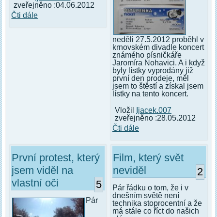
zveřejněno :04.06.2012
Čti dále
neděli 27.5.2012 proběhl v
krnovském divadle koncert
známého písničkáře
Jaromíra Nohavici. A i když
byly lístky vyprodány již
první den prodeje, měl
jsem to štěstí a získal jsem
lístky na tento koncert.
Vložil
Ijacek.007
zveřejněno :28.05.2012
Čti dále
První protest, který
Film, který svět
jsem viděl na
neviděl
2
vlastní oči
5
Pár řádku o tom, že i v
dnešním světě není
Pár
technika stoprocentní a že
má stále co říct do našich