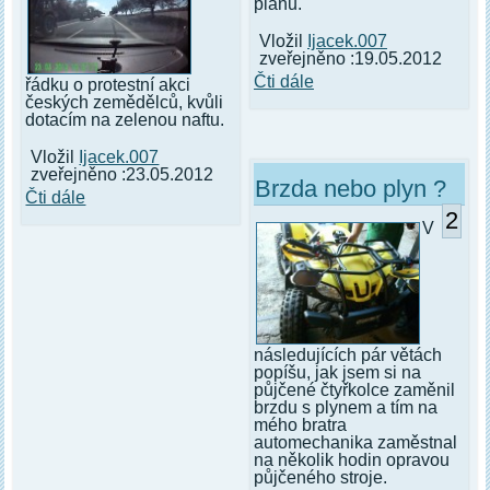
plánu.
Vložil
Ijacek.007
zveřejněno :19.05.2012
Čti dále
řádku o protestní akci
českých zemědělců, kvůli
dotacím na zelenou naftu.
Vložil
Ijacek.007
zveřejněno :23.05.2012
Brzda nebo plyn ?
Čti dále
2
V
následujících pár větách
popíšu, jak jsem si na
půjčené čtyřkolce zaměnil
brzdu s plynem a tím na
mého bratra
automechanika zaměstnal
na několik hodin opravou
půjčeného stroje.