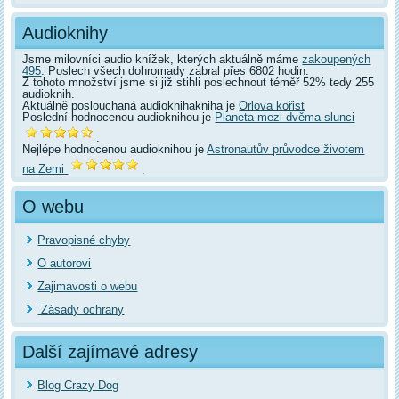
Audioknihy
Jsme milovníci audio knížek, kterých aktuálně máme
zakoupených
495
. Poslech všech dohromady zabral přes 6802 hodin.
Z tohoto množství jsme si již stihli poslechnout téměř 52% tedy 255
audioknih.
Aktuálně poslouchaná audioknihakniha je
Orlova kořist
Poslední hodnocenou audioknihou je
Planeta mezi dvěma slunci
.
Nejlépe hodnocenou audioknihou je
Astronautův průvodce životem
na Zemi
.
O webu
Pravopisné chyby
O autorovi
Zajimavosti o webu
Zásady ochrany
Další zajímavé adresy
Blog Crazy Dog