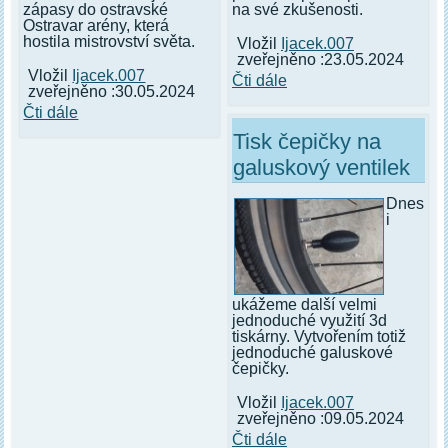
zápasy do ostravské
na své zkušenosti.
Ostravar arény, která
hostila mistrovství světa.
Vložil
Ijacek.007
zveřejněno :23.05.2024
Vložil
Ijacek.007
Čti dále
zveřejněno :30.05.2024
Čti dále
Tisk čepičky na
galuskový ventilek
Dnes
i
ukážeme další velmi
jednoduché využití 3d
tiskárny. Vytvořením totiž
jednoduché galuskové
čepičky.
Vložil
Ijacek.007
zveřejněno :09.05.2024
Čti dále