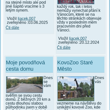
na stejné místo ale pod
jiné šapitó vracíme s 3
každý rok, tak i letos
letým synem.
nemůžu vynechat přání k
Vánocům, které se na
těchto stránkách objevuje
Vložil
Ijacek.007
vždy v posledním mém
zveřejněno :03.06.2025
pracovním dni před
Čti dále
Vánoci.
Vložil
Ijacek.007
zveřejněno :20.12.2024
Čti dále
Moje povodňová
KovoZoo Staré
cesta domu
Město
Dnes
Dnes
se
vás
vám
svěřím se svou cestu
domů. Z běžných 20 km a
cestu dlouhou slabou
vezmeme na návštěvu do
půlhodinku jsem v době
unikátní kovové Zoo, kde