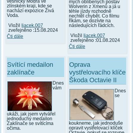
vesničky Modrá ve
mých oblíbených postav
zlínském kraji, kde se
Wolverin z Xmenů a já u
nachází expozice Živá
téhle jízdy rozhodně
Voda.
nechtěl chybět. Co filmu
říkám, se dozívte na
následujících řádcích.
Vložil
Ijacek.007
zveřejněno :15.08.2024
Vložil
Ijacek.007
Čti dále
zveřejněno :01.08.2024
Čti dále
Svítící medailon
Oprava
zaklínače
vystřelovacího klíče
Škoda Octavie II
Dnes
vám
Dnes
se
ukáži, jak jsem vytvářel
jednoduchý medailon
koukneme, jak jednoduše
Zaklínače se svítícíma
opravit vystřelovací klíček
očima.
Octavie, pokud se rozsype