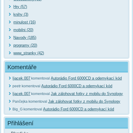
Hry (57)
knihy (3)
minulost (16)
mobilni (20)
Navody (185)
programy (20)
www_stranky (42)
Komentáře
Ijacek.007
Autorádio Ford 6000CD a odemykací kód
komentoval
Autorádio Ford 6000CD a odemykací kód
peetr komentoval
Ijacek.007
Jak zálohovat fotky z mobilu do Synology
komentoval
Jak zálohovat fotky z mobilu do Synology
Pančejka komentoval
Autorádio Ford 6000CD a odemykací kód
Big_G komentoval
Přihlášení