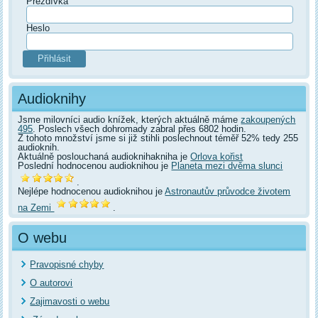
Přezdívka
Heslo
Audioknihy
Jsme milovníci audio knížek, kterých aktuálně máme
zakoupených
495
. Poslech všech dohromady zabral přes 6802 hodin.
Z tohoto množství jsme si již stihli poslechnout téměř 52% tedy 255
audioknih.
Aktuálně poslouchaná audioknihakniha je
Orlova kořist
Poslední hodnocenou audioknihou je
Planeta mezi dvěma slunci
.
Nejlépe hodnocenou audioknihou je
Astronautův průvodce životem
na Zemi
.
O webu
Pravopisné chyby
O autorovi
Zajimavosti o webu