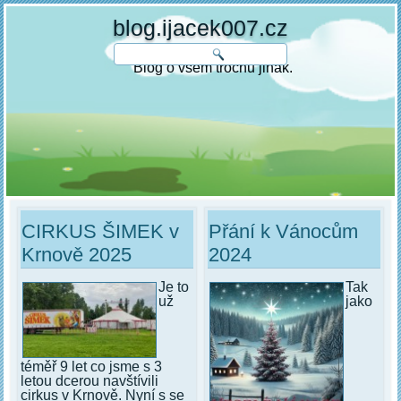
blog.ijacek007.cz
Blog o všem trochu jinak.
CIRKUS ŠIMEK v
Přání k Vánocům
Krnově 2025
2024
Je to
Tak
už
jako
téměř 9 let co jsme s 3
letou dcerou navštívili
cirkus v Krnově. Nyní s se