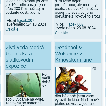
letošních povodní jel více
si můžete nejen
jak 10 hodin a najel jsem
prohlédnout, ale mnohdy i
přes 200 Km, než se mi
osahat, obrovské množství
podařilo dostat domů.
exponátu sestaveného
převážně z kovového šrotu
Vložil
Ijacek.007
zveřejněno :24.10.2024
Vložil
Ijacek.007
zveřejněno :28.08.2024
Čti dále
Čti dále
Živá voda Modrá -
Deadpool &
botanická a
Wolverine v
sladkovodní
Krnovském kině
expozice
Po
Po
delší
době
se
dlouhé době jsem zase
spolu vydáme na výlet.
vyrazil do kina. Na filmové
Tentokrát do malebné
plátno se vrátila jedná z