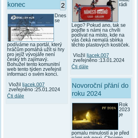
konec
2
rádi
Dnes
se
Lego? Pokud ano, tak se
pojďte s námi na chvíli
podívat na místo, kde na
vás čeká nemalá sbírka
podíváme na portál, který
těchto plastových kostiček.
hráčům pomáhá užít si hry
pro jejíž vývojáře není
Vložil
Ijacek.007
český trh zajímavý.
zveřejněno :13.01.2024
Bohužel tento komunitní
Čti dále
web tento týden zveřejnil
informaci o svém konci.
Novoroční přání do
Vložil
Ijacek.007
zveřejněno :25.01.2024
roku 2024
Čti dále
Rok
2023
je
pomalu minulostí a je před
námi rok nový. Chceme