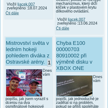
mechanizmus, který drží
Vložil
Ijacek.007
klíček v plastovém krytu
zveřejněno :18.07.2024
dílkového ovládání.
Čti dále
Vložil
Ijacek.007
zveřejněno :13.06.2024
Čti dále
Mistrovství světa v
Chyba E100
ledním hokeji
00000703
pohledem diváka z
80910002 při
Ostravské arény.
výměně disku v
1
XBOX ONE
Dnes
vám
Dnes
vám
popíšu, jak jsem vyrazil s
popíši, jak jednoduché je
dcerou na dva
zadělat si na problém,
osmifinálové hokejové
pokud se příliš spoléháte