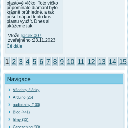
plastové víčko. Toto víčko
připomínalo diamant bylo
krásně průhledné, a tak
přišel nápad tento kus
plastu využít. Dnes si
ukážeme jak.
Vložil
Ijacek.007
zveřejněno :23.11.2023
Čti dále
1
2
3
4
5
6
7
8
9
10
11
12
13
14
15
Navigace
Všechny články
Arduino (26)
audioknihy (100)
Blog (441)
filmy (13)
Geocaching (33)