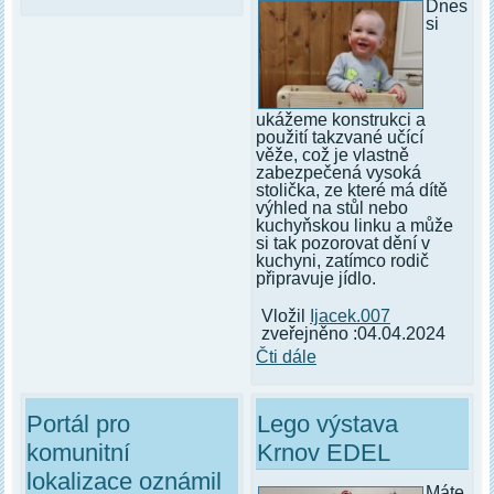
Dnes
si
ukážeme konstrukci a
použití takzvané učící
věže, což je vlastně
zabezpečená vysoká
stolička, ze které má dítě
výhled na stůl nebo
kuchyňskou linku a může
si tak pozorovat dění v
kuchyni, zatímco rodič
připravuje jídlo.
Vložil
Ijacek.007
zveřejněno :04.04.2024
Čti dále
Portál pro
Lego výstava
komunitní
Krnov EDEL
lokalizace oznámil
Máte