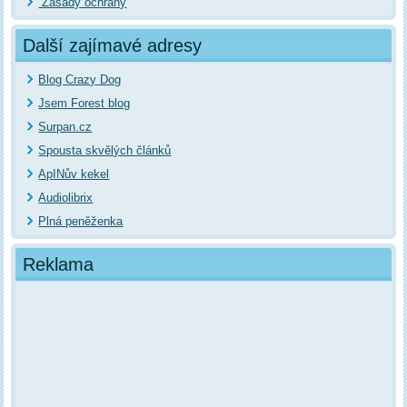
Zásady ochrany
Další zajímavé adresy
Blog Crazy Dog
Jsem Forest blog
Surpan.cz
Spousta skvělých článků
ApINův kekel
Audiolibrix
Plná peněženka
Reklama