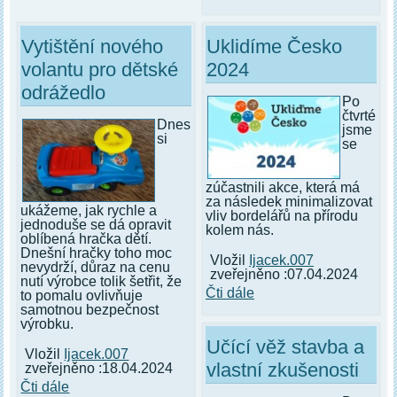
Vytištění nového
Uklidíme Česko
volantu pro dětské
2024
odrážedlo
Po
čtvrté
Dnes
jsme
si
se
zúčastnili akce, která má
za následek minimalizovat
ukážeme, jak rychle a
vliv bordelářů na přírodu
jednoduše se dá opravit
kolem nás.
oblíbená hračka dětí.
Dnešní hračky toho moc
Vložil
Ijacek.007
nevydrží, důraz na cenu
zveřejněno :07.04.2024
nutí výrobce tolik šetřit, že
Čti dále
to pomalu ovlivňuje
samotnou bezpečnost
výrobku.
Učící věž stavba a
Vložil
Ijacek.007
vlastní zkušenosti
zveřejněno :18.04.2024
Čti dále