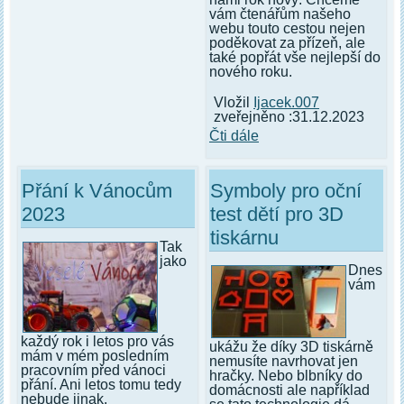
vám čtenářům našeho
webu touto cestou nejen
poděkovat za přízeň, ale
také popřát vše nejlepší do
nového roku.
Vložil
Ijacek.007
zveřejněno :31.12.2023
Čti dále
Přání k Vánocům
Symboly pro oční
2023
test dětí pro 3D
tiskárnu
Tak
jako
Dnes
vám
každý rok i letos pro vás
ukážu že díky 3D tiskárně
mám v mém posledním
nemusíte navrhovat jen
pracovním před vánoci
hračky. Nebo blbníky do
přání. Ani letos tomu tedy
domácnosti ale například
nebude jinak.