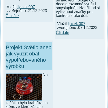
se tato technologie dá
docela rozumně využít i
Vložil
Ijacek.007
smysluplněji. Například si
zveřejněno :21.12.2023
vytisknout značky pro
kontrolu zraku dětí.
Čti dále
Vložil
Ijacek.007
zveřejněno :07.12.2023
Čti dále
Projekt Světlo aneb
jak využít obal
vypotřebovaného
výrobku
Na
začátku byla krabička na
krém, ze které zůstalo